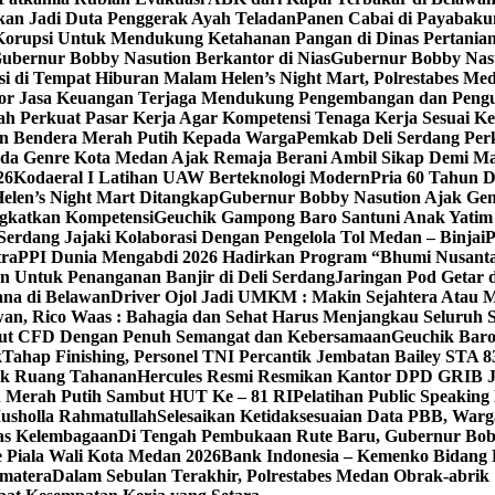
an Jadi Duta Penggerak Ayah Teladan
Panen Cabai di Payabakun
h Korupsi Untuk Mendukung Ketahanan Pangan di Dinas Pertani
bernur Bobby Nasution Berkantor di Nias
Gubernur Bobby Nasut
si di Tempat Hiburan Malam Helen’s Night Mart, Polrestabes M
ektor Jasa Keuangan Terjaga Mendukung Pengembangan dan Peng
ah Perkuat Pasar Kerja Agar Kompetensi Tenaga Kerja Sesuai Ke
an Bendera Merah Putih Kepada Warga
Pemkab Deli Serdang Per
da Genre Kota Medan Ajak Remaja Berani Ambil Sikap Demi M
26
Kodaeral I Latihan UAW Berteknologi Modern
Pria 60 Tahun 
len’s Night Mart Ditangkap
Gubernur Bobby Nasution Ajak Gen
gkatkan Kompetensi
Geuchik Gampong Baro Santuni Anak Yatim 
Serdang Jajaki Kolaborasi Dengan Pengelola Tol Medan – Binjai
P
tra
PPI Dunia Mengabdi 2026 Hadirkan Program “Bhumi Nusantar
n Untuk Penanganan Banjir di Deli Serdang
Jaringan Pod Getar 
ana di Belawan
Driver Ojol Jadi UMKM : Makin Sejahtera Atau M
an, Rico Waas : Bahagia dan Sehat Harus Menjangkau Seluruh 
Ikut CFD Dengan Penuh Semangat dan Kebersamaan
Geuchik Bar
k
Tahap Finishing, Personel TNI Percantik Jembatan Bailey STA 8
ak Ruang Tahanan
Hercules Resmi Resmikan Kantor DPD GRIB 
n Merah Putih Sambut HUT Ke – 81 RI
Pelatihan Public Speakin
usholla Rahmatullah
Selesaikan Ketidaksesuaian Data PBB, War
as Kelembagaan
Di Tengah Pembukaan Rute Baru, Gubernur Bo
 Piala Wali Kota Medan 2026
Bank Indonesia – Kemenko Bidang 
umatera
Dalam Sebulan Terakhir, Polrestabes Medan Obrak-abrik