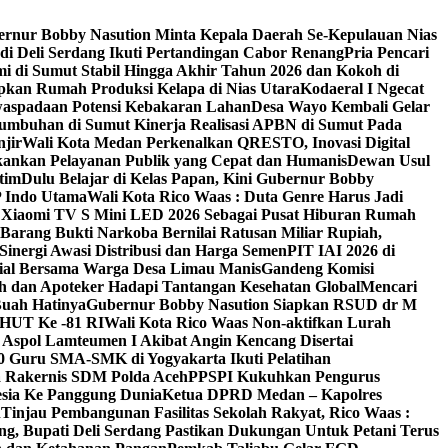
rnur Bobby Nasution Minta Kepala Daerah Se-Kepulauan Nias
di Deli Serdang Ikuti Pertandingan Cabor Renang
Pria Pencari
 di Sumut Stabil Hingga Akhir Tahun 2026 dan Kokoh di
pkan Rumah Produksi Kelapa di Nias Utara
Kodaeral I Ngecat
waspadaan Potensi Kebakaran Lahan
Desa Wayo Kembali Gelar
umbuhan di Sumut ‎
Kinerja Realisasi APBN di Sumut Pada
jir
Wali Kota Medan Perkenalkan QRESTO, Inovasi Digital
ekankan Pelayanan Publik yang Cepat dan Humanis
Dewan Usul
tim
Dulu Belajar di Kelas Papan, Kini Gubernur Bobby
 Indo Utama
Wali Kota Rico Waas : Duta Genre Harus Jadi
n Xiaomi TV S Mini LED 2026 Sebagai Pusat Hiburan Rumah
Barang Bukti Narkoba Bernilai Ratusan Miliar Rupiah,
inergi Awasi Distribusi dan Harga Semen
PIT IAI 2026 di
osial Bersama Warga Desa Limau Manis
Gandeng Komisi
h dan Apoteker Hadapi Tantangan Kesehatan Global
Mencari
Buah Hatinya
Gubernur Bobby Nasution Siapkan RSUD dr M
 HUT Ke -81 RI
Wali Kota Rico Waas Non-aktifkan Lurah
Aspol Lamteumen I Akibat Angin Kencang Disertai
 Guru SMA-SMK di Yogyakarta Ikuti Pelatihan
a Rakernis SDM Polda Aceh
PPSPI Kukuhkan Pengurus
esia Ke Panggung Dunia
Ketua DPRD Medan – Kapolres
n
Tinjau Pembangunan Fasilitas Sekolah Rakyat, Rico Waas :
g, Bupati Deli Serdang Pastikan Dukungan Untuk Petani Terus