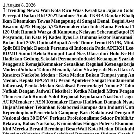
Skip
August 8, 2026
to
Trending News:
Wali Kota Rico Waas Kerahkan Jajaran Goton
content
Percepat Usulan BKP 2027
Jambore Anak TK/RA Bandar Khalip
Ikan Ditemukan Tewas Mengapung di Sungai Denai, Begini Awal
Kisaran 4,9% Hingga 5,7%
Kemnaker dan Indo-Rama Perkuat
120 Unit Rumah Warga di Kampung Nelayan Seberang
Satpol 
Posyandu, Ini Kata Pj Kades Ilyas La Duhama
Sektor Konsumsi
Bulan Juni 2026 Optimal‎‎
Bupati Aceh Timur Temui BNPB, Minta
Split Bill Pajak Daerah Pertama di Indonesia Pada APEKSI Lea
BUMD Sumut Kelola Rumput Laut Nias Utara dari Hulu Ke Hil
Hadirkan Gedung Sekolah Permanen
Industri Keuangan Syariah
Penggerak Remaja
Kemnaker Sesuaikan Regulasi Ketenagakerj
Modern
Puluhan Tahun Menanti, Jalan Strategis di Nias Utara
Kasatres Narkoba Medan : Kota Medan Bukan Tempat yang A
Medan, Kepala BPOM RI: Peran Apoteker Sangat Fundamental
Informasi, Pemko Medan Sosialisasi Permendagri Nomor 2 Tah
Nafkah Dengan Jadwal Fleksibel : Ketika Menjadi Mitra Pen
Thomsen Jadi Rumah Sakit Regional Kepulauan Nias
Dua Lagu 
AUR
Menaker : ASN Kemnaker Harus Hadirkan Dampak Nyata
Hujan
Menaker Tekankan Kolaborasi Kampus dan Industri Untu
Kepemimpinan
Pemerintah Gampong Baro Kolaborasi Dengan 
Nasional dan 38 DPW, Perkuat Profesionalisme Sektor Publik
Ar
Belawan, Bahas Narkoba, Kriminalitas Hingga Potensi Ekonomi
Kini Mereka Berani Bermimpi Besar
Wali Kota Medan Dikukuhk