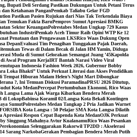
g, Bupati Deli Serdang Pastikan Dukungan Untuk Petani Terus
an dan Ketahanan Pangan
Pemkab Taliabu Gelar FGD
ion Pastikan Pasien Rujukan dari Nias Tak Terkendala Biaya
edan Temukan Fakta Baru
Pemprov Sumut Apresiasi BMKG
uatan Sektor Keuangan
Polrestabes Medan Ungkap 729 Kasus
butuhan Industri
Pemkab Aceh Timur Raih Opini WTP Ke 12
kuat Penataan dan Pengawasan LKS
Rico Waas Dukung Open
asa Depan
Evaluasi Tim Penagihan Tunggakan Pajak Daerah,
Ditemukan Tewas di Dalam Becak di Jalan HM Yamin, Diduga
erasi Muda di Sumut Gelorakan Semangat Juang ’45
Kapolda
di Awal Program Kerja
IRT Bantah Narasi Video Viral
enutupan Indonesia Fashion Week 2026, Gubernur Bobby
a Loka Bhakti” Untuk Perkuat Literasi dan Akses Pendidikan
di Tempat Hiburan Malam Helen’s Night Mart Dibongkar
erana ?, Ini Temuan Diskusi Paramadina
PRSU 2026 Ditutup,
Sudut Kota Medan
Percepat Pertumbuhan Ekonomi, Rico Waas
oh Langsa Lama Ajak Warga Kibarkan Bendera Merah
3 di Lokop
Babinsa Koramil 02/Langsa Kota Bekali Kontingen
Jaya Sumut
Polrestabes Medan Tangkap 2 Pria Jadikan Warnet
g FORSIBA Kota Langsa : 50 Pelajar SMA Kota Langsa Dilatih
ga Apresiasi Respon Cepat Bapenda Kota Medan
OJK Perkuat
bby Singgung Mahalnya Avtur Kualanamu
Rico Waas Pesankan
Perekonomian Selenggarakan Rakorwil TP2DD : Akselerasi
 14 Sarang Narkoba
Gerakan Pembagian Bendera Merah Putih