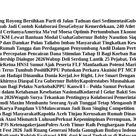
g Royong Bersihkan Parit di Jalan Taduan dari Sedimentasi
Gube
ah Jadi Contoh Kolaborasi Desa
Gebyar Kemerdekaan, 240 Atlet 
 Ceritanya‎
Ameriza Ma’ruf Moesa‎ Optimis Pertumbuhan Ekonomi
 TKM Lewat Bantuan Modal Usaha
Gubernur Bobby Nasution Sia
PP dan Damkar Pulau Taliabu Imbau Masyarakat Tingkatkan Ke
 Rumah Tangga dan Perdagangan Penyumbang Andil Dalam Pert
 Percepatan Pencairan Dana Stimulan Tahap II Bagi Korban Ban
dership Dialogue 2026
Wabup Deli Serdang Lantik 25 Pejabat, T
ir
Ketua HNSI Sumut Ajak Peserta FLF Manfaatkan Potensi Mari
 Terus Tumbuh Positif
KPPU Putuskan Perkara Akuisisi PT MCP
aan Hadapi Dinamika Dunia Kerja
Live Right, Live Smart Denga
 Akhirnya Diaspal Era Gubernur Bobby
Kapolrestabes Musnahkan 
man Bagi Pelaku Narkoba
KPPU Kanwil I – Polda Sumut Perkuat S
 dalam Ketahanan Kesehatan Nasional
Kodaeral I Gelar Bakti S
un 2026
Wagub Surya Tekankan Pentingnya Kolaborasi Pemerinta
gemudi Maxim Membantu Seorang Ayah Tunggal Tetap Mengasuh 
Karya Pangdam VI/Mulawarman Jadi Ikon Singing Competition
 Bagi Masyarakat
Kapolda Aceh Tinjau Kerusakan Rumah Dinas 
k Atasi Mismatch Lulusan
Perkuat Kepemimpinan Perempuan, 30
BPJS Ketenagakerjaan
Polres Aceh Timur Raih Penghargaan Pad
t Fest 2026 Jadi Ruang Generasi Muda Gaungkan Budaya Indon
Patkamla Rubiah Evakuasi ABK dari Kapal Terbakar di Belawa