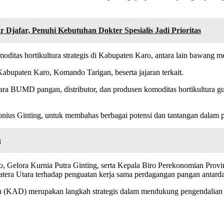
afar, Penuhi Kebutuhan Dokter Spesialis Jadi Prioritas
itas hortikultura strategis di Kabupaten Karo, antara lain bawang me
Kabupaten Karo, Komando Tarigan, beserta jajaran terkait.
ntara BUMD pangan, distributor, dan produsen komoditas hortikultura
onius Ginting, untuk membahas berbagai potensi dan tantangan dalam 
n
ro, Gelora Kurnia Putra Ginting, serta Kepala Biro Perekonomian Prov
era Utara terhadap penguatan kerja sama perdagangan pangan antarda
 (KAD) merupakan langkah strategis dalam mendukung pengendalian i