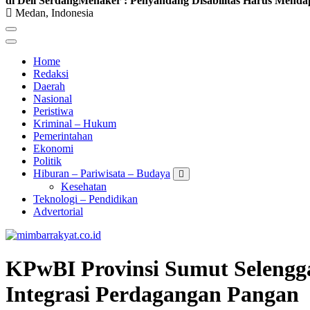
di Deli Serdang
Menaker : Penyandang Disabilitas Harus Menda
Medan, Indonesia
Home
Redaksi
Daerah
Nasional
Peristiwa
Kriminal – Hukum
Pemerintahan
Ekonomi
Politik
Hiburan – Pariwisata – Budaya
Kesehatan
Teknologi – Pendidikan
Advertorial
KPwBI Provinsi Sumut Selengg
Integrasi Perdagangan Pangan