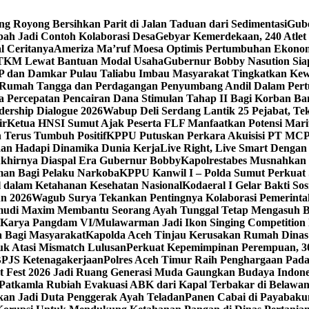
g Royong Bersihkan Parit di Jalan Taduan dari Sedimentasi
Gube
ah Jadi Contoh Kolaborasi Desa
Gebyar Kemerdekaan, 240 Atlet 
 Ceritanya‎
Ameriza Ma’ruf Moesa‎ Optimis Pertumbuhan Ekonomi
 TKM Lewat Bantuan Modal Usaha
Gubernur Bobby Nasution Sia
PP dan Damkar Pulau Taliabu Imbau Masyarakat Tingkatkan Ke
 Rumah Tangga dan Perdagangan Penyumbang Andil Dalam Pert
 Percepatan Pencairan Dana Stimulan Tahap II Bagi Korban Ban
dership Dialogue 2026
Wabup Deli Serdang Lantik 25 Pejabat, T
ir
Ketua HNSI Sumut Ajak Peserta FLF Manfaatkan Potensi Mari
 Terus Tumbuh Positif
KPPU Putuskan Perkara Akuisisi PT MCP
aan Hadapi Dinamika Dunia Kerja
Live Right, Live Smart Denga
 Akhirnya Diaspal Era Gubernur Bobby
Kapolrestabes Musnahkan 
man Bagi Pelaku Narkoba
KPPU Kanwil I – Polda Sumut Perkuat S
 dalam Ketahanan Kesehatan Nasional
Kodaeral I Gelar Bakti S
un 2026
Wagub Surya Tekankan Pentingnya Kolaborasi Pemerinta
gemudi Maxim Membantu Seorang Ayah Tunggal Tetap Mengasuh 
Karya Pangdam VI/Mulawarman Jadi Ikon Singing Competition
 Bagi Masyarakat
Kapolda Aceh Tinjau Kerusakan Rumah Dinas 
k Atasi Mismatch Lulusan
Perkuat Kepemimpinan Perempuan, 30
BPJS Ketenagakerjaan
Polres Aceh Timur Raih Penghargaan Pad
t Fest 2026 Jadi Ruang Generasi Muda Gaungkan Budaya Indon
Patkamla Rubiah Evakuasi ABK dari Kapal Terbakar di Belawa
an Jadi Duta Penggerak Ayah Teladan
Panen Cabai di Payabakun