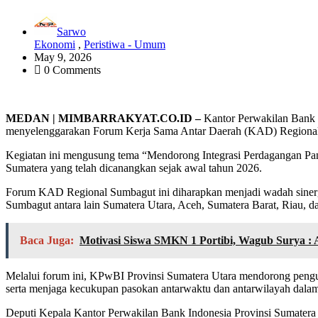
Sarwo
Ekonomi
,
Peristiwa - Umum
May 9, 2026
0 Comments
MEDAN | MIMBARRAKYAT.CO.ID –
Kantor Perwakilan Bank 
menyelenggarakan Forum Kerja Sama Antar Daerah (KAD) Region
Kegiatan ini mengusung tema “Mendorong Integrasi Perdagangan Pa
Sumatera yang telah dicanangkan sejak awal tahun 2026.
Forum KAD Regional Sumbagut ini diharapkan menjadi wadah sinergi 
Sumbagut antara lain Sumatera Utara, Aceh, Sumatera Barat, Riau, 
Baca Juga:
Motivasi Siswa SMKN 1 Portibi, Wagub Surya :
Melalui forum ini, KPwBI Provinsi Sumatera Utara mendorong penguat
serta menjaga kecukupan pasokan antarwaktu dan antarwilayah dalam
Deputi Kepala Kantor Perwakilan Bank Indonesia Provinsi Sumatera U