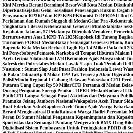
Kini Mereka Berani Bermimpi Besar
Wali Kota Medan Dikukuhk
Diperkuat
Kejatisu Gelar Sosialisasi Penerangan Hukum Cega
Penyusunan RP3KP dan RP2KPKPK
Komisi D DPRDSU Ikut Gu
Perjalanan dan Rumah Singgah di Medan
Gelar Pra -Rekontruk
Tingkatkan Literasi Kebencanaan Generasi Muda
Stabilitas S
Kejahatan Jalanan, 57 Pelakunya Ditembak
Menaker : Pemerint
Berturut-turut Atas LKPD TA 2025
Kapolsek Idi Tunong Bagik
Turnamen FORKI Medan
Bakar Semangat Generasi Muda, Bun
Bapenda Kota Medan Berhasil Tagih Rp 1,4 Miliar Pada Juli 20
Ini Penyebabnya
Pemasok Narkoba di Tempat Hiburan Malam He
Aceh Terima Silaturahmi LVRI
Kemnaker Ajak Masyarakat Tin
Satreskrim Polrestabes Medan Layak ‘Lapo Tuak’
Pemkab Deli 
Nasution : Sumut Siap Jadi Pusat Fashion Indonesia Lewat Was
di Pulau Tabuan
Rp 8 Miliar TPP Tak Terserap Akan Digerakka
Polisi
Pelindo Regional 1 Cabang Belawan Sukseskan CFD Perd
Putaran Uang Capai Rp 50 Miliar
CFD Pertama di Medan Belaw
Dorong Penguatan Sinergi Pemko – DPRD Medan
Kodaeral I 
Putih
CFD Langsa Sebagai Pusat Aktivitas dan Pelayanan Publi
Pramuka Jelang Jambore Nasional
Wakapolres Aceh Timur Sid
Buat Edarkan Sabu
Kapolres Aceh Timur Ajak Warga Kibarka
Berani Menginspirasi Dunia
Ratusan Warga Hadiri Peresmian M
Peran Di Sumut Melalui Penguatan Kepemimpinan dan Kapasit
Sportivitas dan Semangat Pantang Menyerah di BMX Drag Bike
Digitalisasi Sistem Pembayaran Untuk Peningkatan PDRD di S