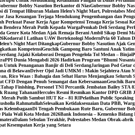
h Korupsi Untuk Mendukung Ketahanan Pangan di Dinas Pertani
bernur Bobby Nasution Berkantor di Nias
Gubernur Bobby Nasut
si di Tempat Hiburan Malam Helen’s Night Mart, Polrestabes M
ektor Jasa Keuangan Terjaga Mendukung Pengembangan dan Peng
ah Perkuat Pasar Kerja Agar Kompetensi Tenaga Kerja Sesuai Ke
an Bendera Merah Putih Kepada Warga
Pemkab Deli Serdang Per
da Genre Kota Medan Ajak Remaja Berani Ambil Sikap Demi M
26
Kodaeral I Latihan UAW Berteknologi Modern
Pria 60 Tahun 
len’s Night Mart Ditangkap
Gubernur Bobby Nasution Ajak Gen
gkatkan Kompetensi
Geuchik Gampong Baro Santuni Anak Yatim 
Serdang Jajaki Kolaborasi Dengan Pengelola Tol Medan – Binjai
P
tra
PPI Dunia Mengabdi 2026 Hadirkan Program “Bhumi Nusantar
n Untuk Penanganan Banjir di Deli Serdang
Jaringan Pod Getar 
ana di Belawan
Driver Ojol Jadi UMKM : Makin Sejahtera Atau M
an, Rico Waas : Bahagia dan Sehat Harus Menjangkau Seluruh 
Ikut CFD Dengan Penuh Semangat dan Kebersamaan
Geuchik Bar
k
Tahap Finishing, Personel TNI Percantik Jembatan Bailey STA 8
ak Ruang Tahanan
Hercules Resmi Resmikan Kantor DPD GRIB 
n Merah Putih Sambut HUT Ke – 81 RI
Pelatihan Public Speakin
usholla Rahmatullah
Selesaikan Ketidaksesuaian Data PBB, War
as Kelembagaan
Di Tengah Pembukaan Rute Baru, Gubernur Bo
 Piala Wali Kota Medan 2026
Bank Indonesia – Kemenko Bidang 
umatera
Dalam Sebulan Terakhir, Polrestabes Medan Obrak-abrik
pat Kesempatan Kerja yang Setara