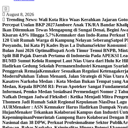
August 8, 2026
Trending News:
Wali Kota Rico Waas Kerahkan Jajaran Goton
Percepat Usulan BKP 2027
Jambore Anak TK/RA Bandar Khalip
Ikan Ditemukan Tewas Mengapung di Sungai Denai, Begini Awal
Kisaran 4,9% Hingga 5,7%
Kemnaker dan Indo-Rama Perkuat
120 Unit Rumah Warga di Kampung Nelayan Seberang
Satpol 
Posyandu, Ini Kata Pj Kades Ilyas La Duhama
Sektor Konsumsi
Bulan Juni 2026 Optimal‎‎
Bupati Aceh Timur Temui BNPB, Minta
Split Bill Pajak Daerah Pertama di Indonesia Pada APEKSI Lea
BUMD Sumut Kelola Rumput Laut Nias Utara dari Hulu Ke Hil
Hadirkan Gedung Sekolah Permanen
Industri Keuangan Syariah
Penggerak Remaja
Kemnaker Sesuaikan Regulasi Ketenagakerj
Modern
Puluhan Tahun Menanti, Jalan Strategis di Nias Utara
Kasatres Narkoba Medan : Kota Medan Bukan Tempat yang A
Medan, Kepala BPOM RI: Peran Apoteker Sangat Fundamental
Informasi, Pemko Medan Sosialisasi Permendagri Nomor 2 Tah
Nafkah Dengan Jadwal Fleksibel : Ketika Menjadi Mitra Pen
Thomsen Jadi Rumah Sakit Regional Kepulauan Nias
Dua Lagu 
AUR
Menaker : ASN Kemnaker Harus Hadirkan Dampak Nyata
Hujan
Menaker Tekankan Kolaborasi Kampus dan Industri Untu
Kepemimpinan
Pemerintah Gampong Baro Kolaborasi Dengan 
Nasional dan 38 DPW, Perkuat Profesionalisme Sektor Publik
Ar
Belawan, Bahas Narkoba, Kriminalitas Hingga Potensi Ekonomi