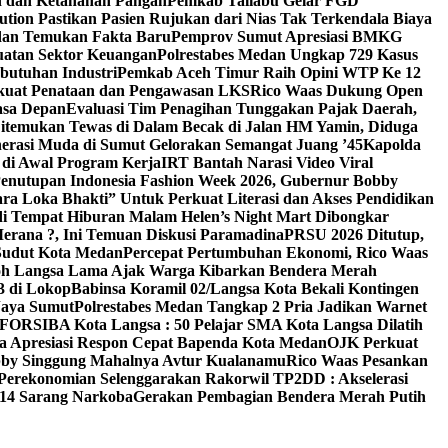
an dan Ketahanan Pangan
Pemkab Taliabu Gelar FGD
ion Pastikan Pasien Rujukan dari Nias Tak Terkendala Biaya
edan Temukan Fakta Baru
Pemprov Sumut Apresiasi BMKG
uatan Sektor Keuangan
Polrestabes Medan Ungkap 729 Kasus
butuhan Industri
Pemkab Aceh Timur Raih Opini WTP Ke 12
kuat Penataan dan Pengawasan LKS
Rico Waas Dukung Open
asa Depan
Evaluasi Tim Penagihan Tunggakan Pajak Daerah,
Ditemukan Tewas di Dalam Becak di Jalan HM Yamin, Diduga
erasi Muda di Sumut Gelorakan Semangat Juang ’45
Kapolda
di Awal Program Kerja
IRT Bantah Narasi Video Viral
enutupan Indonesia Fashion Week 2026, Gubernur Bobby
a Loka Bhakti” Untuk Perkuat Literasi dan Akses Pendidikan
di Tempat Hiburan Malam Helen’s Night Mart Dibongkar
erana ?, Ini Temuan Diskusi Paramadina
PRSU 2026 Ditutup,
Sudut Kota Medan
Percepat Pertumbuhan Ekonomi, Rico Waas
oh Langsa Lama Ajak Warga Kibarkan Bendera Merah
3 di Lokop
Babinsa Koramil 02/Langsa Kota Bekali Kontingen
Jaya Sumut
Polrestabes Medan Tangkap 2 Pria Jadikan Warnet
g FORSIBA Kota Langsa : 50 Pelajar SMA Kota Langsa Dilatih
ga Apresiasi Respon Cepat Bapenda Kota Medan
OJK Perkuat
bby Singgung Mahalnya Avtur Kualanamu
Rico Waas Pesankan
Perekonomian Selenggarakan Rakorwil TP2DD : Akselerasi
 14 Sarang Narkoba
Gerakan Pembagian Bendera Merah Putih