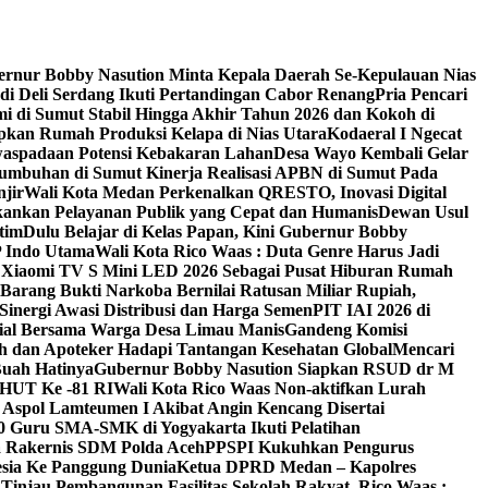
rnur Bobby Nasution Minta Kepala Daerah Se-Kepulauan Nias
di Deli Serdang Ikuti Pertandingan Cabor Renang
Pria Pencari
 di Sumut Stabil Hingga Akhir Tahun 2026 dan Kokoh di
pkan Rumah Produksi Kelapa di Nias Utara
Kodaeral I Ngecat
waspadaan Potensi Kebakaran Lahan
Desa Wayo Kembali Gelar
umbuhan di Sumut ‎
Kinerja Realisasi APBN di Sumut Pada
jir
Wali Kota Medan Perkenalkan QRESTO, Inovasi Digital
ekankan Pelayanan Publik yang Cepat dan Humanis
Dewan Usul
tim
Dulu Belajar di Kelas Papan, Kini Gubernur Bobby
 Indo Utama
Wali Kota Rico Waas : Duta Genre Harus Jadi
n Xiaomi TV S Mini LED 2026 Sebagai Pusat Hiburan Rumah
Barang Bukti Narkoba Bernilai Ratusan Miliar Rupiah,
inergi Awasi Distribusi dan Harga Semen
PIT IAI 2026 di
osial Bersama Warga Desa Limau Manis
Gandeng Komisi
h dan Apoteker Hadapi Tantangan Kesehatan Global
Mencari
Buah Hatinya
Gubernur Bobby Nasution Siapkan RSUD dr M
 HUT Ke -81 RI
Wali Kota Rico Waas Non-aktifkan Lurah
Aspol Lamteumen I Akibat Angin Kencang Disertai
 Guru SMA-SMK di Yogyakarta Ikuti Pelatihan
a Rakernis SDM Polda Aceh
PPSPI Kukuhkan Pengurus
esia Ke Panggung Dunia
Ketua DPRD Medan – Kapolres
n
Tinjau Pembangunan Fasilitas Sekolah Rakyat, Rico Waas :