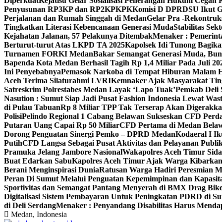
Diperkuat
Kejatisu Gelar Sosialisasi Penerangan Hukum Cega
Penyusunan RP3KP dan RP2KPKPK
Komisi D DPRDSU Ikut Gu
Perjalanan dan Rumah Singgah di Medan
Gelar Pra -Rekontruk
Tingkatkan Literasi Kebencanaan Generasi Muda
Stabilitas S
Kejahatan Jalanan, 57 Pelakunya Ditembak
Menaker : Pemerint
Berturut-turut Atas LKPD TA 2025
Kapolsek Idi Tunong Bagik
Turnamen FORKI Medan
Bakar Semangat Generasi Muda, Bun
Bapenda Kota Medan Berhasil Tagih Rp 1,4 Miliar Pada Juli 20
Ini Penyebabnya
Pemasok Narkoba di Tempat Hiburan Malam He
Aceh Terima Silaturahmi LVRI
Kemnaker Ajak Masyarakat Tin
Satreskrim Polrestabes Medan Layak ‘Lapo Tuak’
Pemkab Deli 
Nasution : Sumut Siap Jadi Pusat Fashion Indonesia Lewat Was
di Pulau Tabuan
Rp 8 Miliar TPP Tak Terserap Akan Digerakka
Polisi
Pelindo Regional 1 Cabang Belawan Sukseskan CFD Perd
Putaran Uang Capai Rp 50 Miliar
CFD Pertama di Medan Belaw
Dorong Penguatan Sinergi Pemko – DPRD Medan
Kodaeral I 
Putih
CFD Langsa Sebagai Pusat Aktivitas dan Pelayanan Publi
Pramuka Jelang Jambore Nasional
Wakapolres Aceh Timur Sid
Buat Edarkan Sabu
Kapolres Aceh Timur Ajak Warga Kibarka
Berani Menginspirasi Dunia
Ratusan Warga Hadiri Peresmian M
Peran Di Sumut Melalui Penguatan Kepemimpinan dan Kapasit
Sportivitas dan Semangat Pantang Menyerah di BMX Drag Bike
Digitalisasi Sistem Pembayaran Untuk Peningkatan PDRD di S
di Deli Serdang
Menaker : Penyandang Disabilitas Harus Menda
Medan, Indonesia