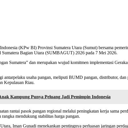
Indonesia (KPw BI) Provinsi Sumatera Utara (Sumut) bersama pemerint
al Sumatera Bagian Utara (SUMBAGUT) 2026 pada 7 Mei 2026.
ngan Sumatera” dan merupakan wujud komitmen implementasi Gerakan 
antarpelaku usaha pangan, meliputi BUMD pangan, distributor, dan pro
dan Kepulauan Riau.
 Anak Kampung Punya Peluang Jadi Pemimpin Indonesia
an rantai pasok pangan regional melalui peningkatan kerja sama perd
 rangka mendukung stabilitas harga pangan.
tara, Iman Gunadi menekankan pentingnya perluasan jaringan perdagan