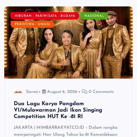
HIBURAN - PARIWISATA - BUDAYA
NASIONAL
PERISTIWA - UMUM
Sarwo
August 6, 2026
0 Comments
Dua Lagu Karya Pangdam
VI/Mulawarman Jadi Ikon Singing
Competition HUT Ke -81 RI
JAKARTA | MIMBARRAKYAT.CO.ID – Dalam rangka
memperingati Hari Ulang Tahun ke-81 Kemerdekaan