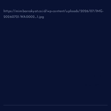
https://mimbarrakyat.co.id/wp-content/uploads/2026/07/IMG-
20260721-WA0002_1.jpg
Tentang Kami
Pedoman Siber
Privasi Policy
Disclaimer