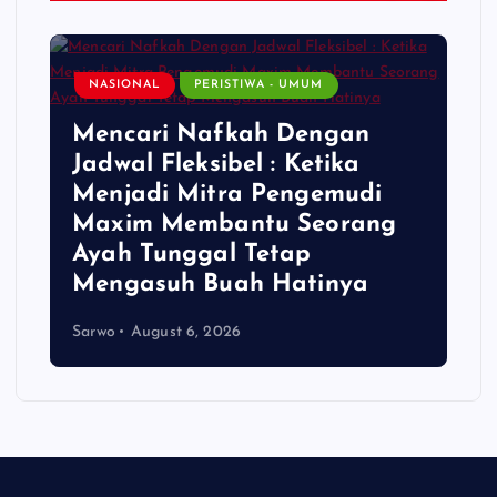
n
NASIONAL
PERISTIWA - UMUM
a
Mencari Nafkah Dengan
t
Jadwal Fleksibel : Ketika
Menjadi Mitra Pengemudi
i
Maxim Membantu Seorang
Ayah Tunggal Tetap
o
Mengasuh Buah Hatinya
n
Sarwo
August 6, 2026