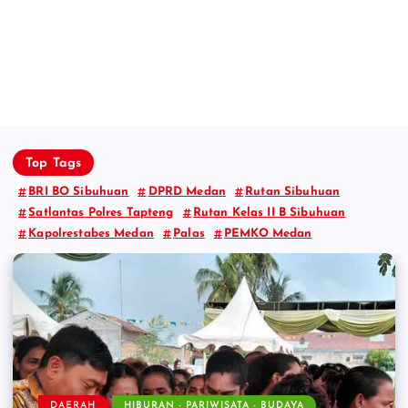
Top Tags
BRI BO Sibuhuan
DPRD Medan
Rutan Sibuhuan
Satlantas Polres Tapteng
Rutan Kelas II B Sibuhuan
Kapolrestabes Medan
Palas
PEMKO Medan
NASIONAL
DAERAH
PEMERINTAHAN
OLAHRAGA
PEMERINTAHAN
PERISTIWA - UMUM
KRIMINAL - HUKUM
PEMERINTAHAN
PERISTIWA - UMUM
TEKNOLOGI - PENDIDIKAN
PERISTIWA - UMUM
PERISTIWA - UMUM
DAERAH
HIBURAN - PARIWISATA - BUDAYA