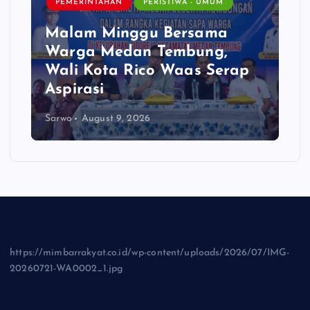
DAERAH
HIBURAN - PARIWISATA - BUDAYA
PEMERINTAHAN
PERISTIWA - UMUM
Wabup Deli Serdang Dorong
Adhi Tiruvilla Maha Puja
Terus Hidup
Sarwo
August 9, 2026
https://mimbarrakyat.co.id/wp-content/uploads/2026/07/IMG-
20260721-WA0002_1.jpg