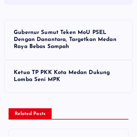
P
Gubernur Sumut Teken MoU PSEL
o
Dengan Danantara, Targetkan Medan
Raya Bebas Sampah
s
t
Ketua TP PKK Kota Medan Dukung
Lomba Seni MPK
n
a
v
Related Posts
i