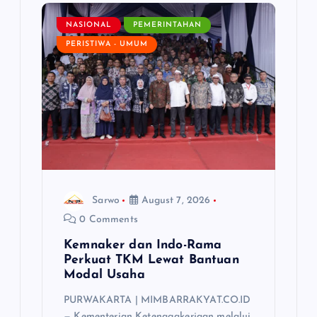
g
NASIONAL
PEMERINTAHAN
PERISTIWA - UMUM
a
t
i
o
n
Sarwo
August 7, 2026
0 Comments
Kemnaker dan Indo-Rama
Perkuat TKM Lewat Bantuan
Modal Usaha
PURWAKARTA | MIMBARRAKYAT.CO.ID
— Kementerian Ketenagakerjaan melalui