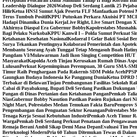
Percepatan Pencairan Dana Stimulan Tahap II Bagi Korban Ban
Leadership Dialogue 2026
Wabup Deli Serdang Lantik 25 Pejaba
Hilir
Ketua HNSI Sumut Ajak Peserta FLF Manfaatkan Potensi 
Terus Tumbuh Positif
KPPU Putuskan Perkara Akuisisi PT MC
Hadapi Dinamika Dunia Kerja
Live Right, Live Smart Dengan
Akhirnya Diaspal Era Gubernur Bobby
Kapolrestabes Musnahk
Bagi Pelaku Narkoba
KPPU Kanwil I – Polda Sumut Perkuat Sin
Ketahanan Kesehatan Nasional
Kodaeral I Gelar Bakti Sosial 
Surya Tekankan Pentingnya Kolaborasi Pemerintah dan Apotek
Membantu Seorang Ayah Tunggal Tetap Mengasuh Buah Hatin
Pangdam VI/Mulawarman Jadi Ikon Singing Competition HUT 
Masyarakat
Kapolda Aceh Tinjau Kerusakan Rumah Dinas Aspo
Lulusan
Perkuat Kepemimpinan Perempuan, 30 Guru SMA-SMK d
Timur Raih Penghargaan Pada Rakernis SDM Polda Aceh
PPSPI
Gaungkan Budaya Indonesia Ke Panggung Dunia
Ketua DPRD Me
Terbakar di Belawan
Tinjau Pembangunan Fasilitas Sekolah Ra
Cabai di Payabakung, Bupati Deli Serdang Pastikan Dukungan 
Pangan di Dinas Pertanian dan Ketahanan Pangan
Pemkab Tal
Nias
Gubernur Bobby Nasution Pastikan Pasien Rujukan dari N
Night Mart, Polrestabes Medan Temukan Fakta Baru
Pemprov S
Pengembangan dan Penguatan Sektor Keuangan
Polrestabes M
Tenaga Kerja Sesuai Kebutuhan Industri
Pemkab Aceh Timur Ra
Warga
Pemkab Deli Serdang Perkuat Penataan dan Pengawasa
Remaja Berani Ambil Sikap Demi Masa Depan
Evaluasi Tim Pen
Berteknologi Modern
Pria 60 Tahun Ditemukan Tewas di Dalam