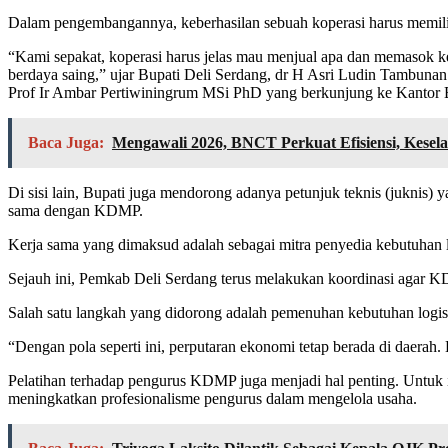
Dalam pengembangannya, keberhasilan sebuah koperasi harus memiliki
“Kami sepakat, koperasi harus jelas mau menjual apa dan memasok ke
berdaya saing,” ujar Bupati Deli Serdang, dr H Asri Ludin Tambuna
Prof Ir Ambar Pertiwiningrum MSi PhD yang berkunjung ke Kantor B
Baca Juga:
Mengawali 2026, BNCT Perkuat Efisiensi, Kesel
Di sisi lain, Bupati juga mendorong adanya petunjuk teknis (juknis
sama dengan KDMP.
Kerja sama yang dimaksud adalah sebagai mitra penyedia kebutuhan l
Sejauh ini, Pemkab Deli Serdang terus melakukan koordinasi agar K
Salah satu langkah yang didorong adalah pemenuhan kebutuhan log
“Dengan pola seperti ini, perputaran ekonomi tetap berada di daerah
Pelatihan terhadap pengurus KDMP juga menjadi hal penting. Untuk it
meningkatkan profesionalisme pengurus dalam mengelola usaha.