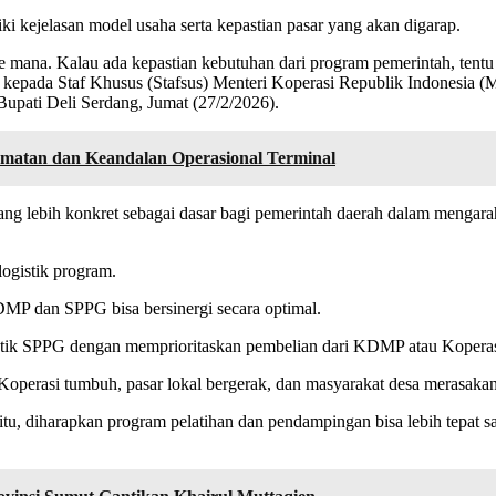
 kejelasan model usaha serta kepastian pasar yang akan digarap.
 mana. Kalau ada kepastian kebutuhan dari program pemerintah, tentu
n kepada Staf Khusus (Stafsus) Menteri Koperasi Republik Indonesia 
upati Deli Serdang, Jumat (27/2/2026).
amatan dan Keandalan Operasional Terminal
) yang lebih konkret sebagai dasar bagi pemerintah daerah dalam meng
ogistik program.
DMP dan SPPG bisa bersinergi secara optimal.
istik SPPG dengan memprioritaskan pembelian dari KDMP atau Kopera
. Koperasi tumbuh, pasar lokal bergerak, dan masyarakat desa merasaka
u, diharapkan program pelatihan dan pendampingan bisa lebih tepat sas