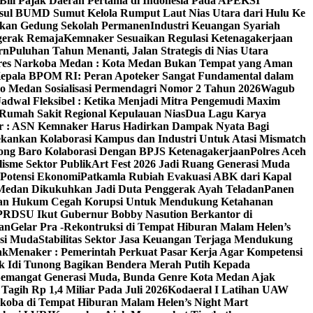
 Bill Pajak Daerah Pertama di Indonesia Pada APEKSI
ul BUMD Sumut Kelola Rumput Laut Nias Utara dari Hulu Ke
irkan Gedung Sekolah Permanen
Industri Keuangan Syariah
ggerak Remaja
Kemnaker Sesuaikan Regulasi Ketenagakerjaan
rn
Puluhan Tahun Menanti, Jalan Strategis di Nias Utara
atres Narkoba Medan : Kota Medan Bukan Tempat yang Aman
Kepala BPOM RI: Peran Apoteker Sangat Fundamental dalam
o Medan Sosialisasi Permendagri Nomor 2 Tahun 2026
Wagub
adwal Fleksibel : Ketika Menjadi Mitra Pengemudi Maxim
umah Sakit Regional Kepulauan Nias
Dua Lagu Karya
 : ASN Kemnaker Harus Hadirkan Dampak Nyata Bagi
kankan Kolaborasi Kampus dan Industri Untuk Atasi Mismatch
ng Baro Kolaborasi Dengan BPJS Ketenagakerjaan
Polres Aceh
isme Sektor Publik
Art Fest 2026 Jadi Ruang Generasi Muda
 Potensi Ekonomi
Patkamla Rubiah Evakuasi ABK dari Kapal
Medan Dikukuhkan Jadi Duta Penggerak Ayah Teladan
Panen
rangan Hukum Cegah Korupsi Untuk Mendukung Ketahanan
PRDSU Ikut Gubernur Bobby Nasution Berkantor di
an
Gelar Pra -Rekontruksi di Tempat Hiburan Malam Helen’s
asi Muda
Stabilitas Sektor Jasa Keuangan Terjaga Mendukung
ak
Menaker : Pemerintah Perkuat Pasar Kerja Agar Kompetensi
k Idi Tunong Bagikan Bendera Merah Putih Kepada
Semangat Generasi Muda, Bunda Genre Kota Medan Ajak
agih Rp 1,4 Miliar Pada Juli 2026
Kodaeral I Latihan UAW
koba di Tempat Hiburan Malam Helen’s Night Mart