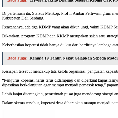
Baca Juga:
Triyoga Laksito Dilantik Sebagai Kepala OJK P
Di pertemuan itu, Stafsus Menkop, Prof Ir Ambar Pertiwiningrum m
Kabupaten Deli Serdang.
Rencananya, ada tiga KDMP yang akan dikunjungi, yakni KDMP Se
Dikatakan, program KDMP dan KKMP merupakan salah satu strategi p
Keberhasilan koperasi tidak hanya diukur dari berdirinya lembaga ata
Baca Juga:
Remaja 19 Tahun Nekat Gelapkan Sepeda Motor
Kesiapan tersebut mencakup tata kelola organisasi, penguatan kap
“Pengurus koperasi harus terus didampingi dan diperkuat kapasitasnya
dipastikan berkelanjutan agar mampu menjadi pemasok tetap,” paparn
Lebih lanjut diterangkan, pemerintah pusat juga mendorong sinergi 
Dalam skema tersebut, koperasi desa diharapkan mampu menjadi pem