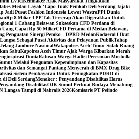
rahmi LVRI
Kemnaker Ajak Masyarakat Tingkatkan
estabes Medan Layak ‘Lapo Tuak’
Pemkab Deli Serdang Jajaki
p Jadi Pusat Fashion Indonesia Lewat Wastra
PPI Dunia
uan
Rp 8 Miliar TPP Tak Terserap Akan Digerakkan Untuk
egional 1 Cabang Belawan Sukseskan CFD Perdana di
 Uang Capai Rp 50 Miliar
CFD Pertama di Medan Belawan,
ong Penguatan Sinergi Pemko – DPRD Medan
Kodaeral I Ikut
angsa Sebagai Pusat Aktivitas dan Pelayanan Publik
Tahap
Jelang Jambore Nasional
Wakapolres Aceh Timur Sidak Ruang
rkan Sabu
Kapolres Aceh Timur Ajak Warga Kibarkan Merah
nginspirasi Dunia
Ratusan Warga Hadiri Peresmian Musholla
Sumut Melalui Penguatan Kepemimpinan dan Kapasitas
rtivitas dan Semangat Pantang Menyerah di BMX Drag Bike
alisasi Sistem Pembayaran Untuk Peningkatan PDRD di
 di Deli Serdang
Menaker : Penyandang Disabilitas Harus
nyandang Disabilitas
OJK Sumut Perkuat Budaya Menabung
N Langsa Tampil di Nahralis 2026
Komisaris PT Pelindo