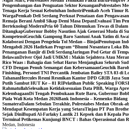
Night Mart, Polrestabes Medan Temukan Fakta Baru
Pemprov S
Pengembangan dan Penguatan Sektor Keuangan
Polrestabes M
Tenaga Kerja Sesuai Kebutuhan Industri
Pemkab Aceh Timur Ra
Warga
Pemkab Deli Serdang Perkuat Penataan dan Pengawasa
Remaja Berani Ambil Sikap Demi Masa Depan
Evaluasi Tim Pen
Berteknologi Modern
Pria 60 Tahun Ditemukan Tewas di Dalam
Ditangkap
Gubernur Bobby Nasution Ajak Generasi Muda di Su
Kompetensi
Geuchik Gampong Baro Santuni Anak Yatim di Awa
Kolaborasi Dengan Pengelola Tol Medan – Binjai
Penutupan Indo
Mengabdi 2026 Hadirkan Program “Bhumi Nusantara Loka Bhakt
Penanganan Banjir di Deli Serdang
Jaringan Pod Getar di Temp
Belawan
Driver Ojol Jadi UMKM : Makin Sejahtera Atau Meran
Rico Waas : Bahagia dan Sehat Harus Menjangkau Seluruh Su
CFD Dengan Penuh Semangat dan Kebersamaan
Geuchik Baro
Finishing, Personel TNI Percantik Jembatan Bailey STA 83 di 
Tahanan
Hercules Resmi Resmikan Kantor DPD GRIB Jaya Su
Putih Sambut HUT Ke – 81 RI
Pelatihan Public Speaking FORSI
Rahmatullah
Selesaikan Ketidaksesuaian Data PBB, Warga Apr
Kelembagaan
Di Tengah Pembukaan Rute Baru, Gubernur Bob
Piala Wali Kota Medan 2026
Bank Indonesia – Kemenko Bidang 
Sumatera
Dalam Sebulan Terakhir, Polrestabes Medan Obrak-a
Mendapat Kesempatan Kerja yang Setara
Tinjau PT Pan Brothe
Sejak Dini
Bupati Al-Farlaky Lantik 21 Kepsek dan 8 Kepala 
Terminal Petikemas Kunjungi BNCT : Bahas Operasional dan
Medan, Indonesia