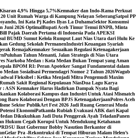
 Kisaran 4,9% Hingga 5,7%
Kemnaker dan Indo-Rama Perkuat
 120 Unit Rumah Warga di Kampung Nelayan Seberang
Satpol PP
syandu, Ini Kata Pj Kades Ilyas La Duhama
Sektor Konsumsi
 Juni 2026 Optimal‎‎
Bupati Aceh Timur Temui BNPB, Minta
 Bill Pajak Daerah Pertama di Indonesia Pada APEKSI
ul BUMD Sumut Kelola Rumput Laut Nias Utara dari Hulu Ke
irkan Gedung Sekolah Permanen
Industri Keuangan Syariah
ggerak Remaja
Kemnaker Sesuaikan Regulasi Ketenagakerjaan
rn
Puluhan Tahun Menanti, Jalan Strategis di Nias Utara
atres Narkoba Medan : Kota Medan Bukan Tempat yang Aman
Kepala BPOM RI: Peran Apoteker Sangat Fundamental dalam
o Medan Sosialisasi Permendagri Nomor 2 Tahun 2026
Wagub
adwal Fleksibel : Ketika Menjadi Mitra Pengemudi Maxim
umah Sakit Regional Kepulauan Nias
Dua Lagu Karya
 : ASN Kemnaker Harus Hadirkan Dampak Nyata Bagi
kankan Kolaborasi Kampus dan Industri Untuk Atasi Mismatch
ng Baro Kolaborasi Dengan BPJS Ketenagakerjaan
Polres Aceh
isme Sektor Publik
Art Fest 2026 Jadi Ruang Generasi Muda
 Potensi Ekonomi
Patkamla Rubiah Evakuasi ABK dari Kapal
Medan Dikukuhkan Jadi Duta Penggerak Ayah Teladan
Panen
rangan Hukum Cegah Korupsi Untuk Mendukung Ketahanan
PRDSU Ikut Gubernur Bobby Nasution Berkantor di
an
Gelar Pra -Rekontruksi di Tempat Hiburan Malam Helen’s