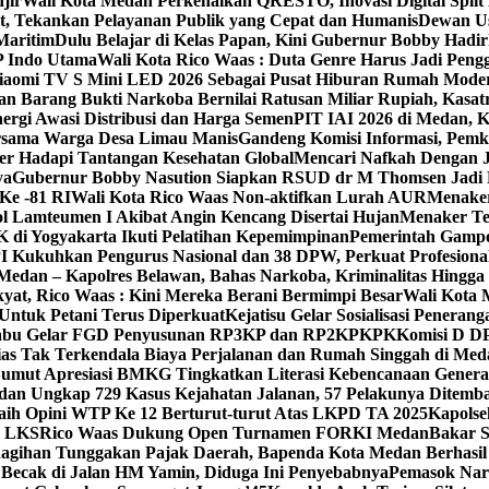
jir
Wali Kota Medan Perkenalkan QRESTO, Inovasi Digital Split
t, Tekankan Pelayanan Publik yang Cepat dan Humanis
Dewan Us
Maritim
Dulu Belajar di Kelas Papan, Kini Gubernur Bobby Had
P Indo Utama
Wali Kota Rico Waas : Duta Genre Harus Jadi Pen
 Xiaomi TV S Mini LED 2026 Sebagai Pusat Hiburan Rumah Mode
an Barang Bukti Narkoba Bernilai Ratusan Miliar Rupiah, Kas
ergi Awasi Distribusi dan Harga Semen
PIT IAI 2026 di Medan, 
Bersama Warga Desa Limau Manis
Gandeng Komisi Informasi, Pemk
er Hadapi Tantangan Kesehatan Global
Mencari Nafkah Dengan J
ya
Gubernur Bobby Nasution Siapkan RSUD dr M Thomsen Jadi R
Ke -81 RI
Wali Kota Rico Waas Non-aktifkan Lurah AUR
Menaker
l Lamteumen I Akibat Angin Kencang Disertai Hujan
Menaker Te
i Yogyakarta Ikuti Pelatihan Kepemimpinan
Pemerintah Gampo
 Kukuhkan Pengurus Nasional dan 38 DPW, Perkuat Profesional
dan – Kapolres Belawan, Bahas Narkoba, Kriminalitas Hingga
kyat, Rico Waas : Kini Mereka Berani Bermimpi Besar
Wali Kota 
Untuk Petani Terus Diperkuat
Kejatisu Gelar Sosialisasi Pene
iabu Gelar FGD Penyusunan RP3KP dan RP2KPKPK
Komisi D D
ias Tak Terkendala Biaya Perjalanan dan Rumah Singgah di Med
umut Apresiasi BMKG Tingkatkan Literasi Kebencanaan Gener
edan Ungkap 729 Kasus Kejahatan Jalanan, 57 Pelakunya Ditemb
ih Opini WTP Ke 12 Berturut-turut Atas LKPD TA 2025
Kapolse
n LKS
Rico Waas Dukung Open Turnamen FORKI Medan
Bakar 
agihan Tunggakan Pajak Daerah, Bapenda Kota Medan Berhasil T
 Becak di Jalan HM Yamin, Diduga Ini Penyebabnya
Pemasok Nar