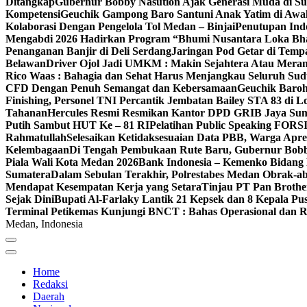
Ditangkap
Gubernur Bobby Nasution Ajak Generasi Muda di Su
Kompetensi
Geuchik Gampong Baro Santuni Anak Yatim di Awa
Kolaborasi Dengan Pengelola Tol Medan – Binjai
Penutupan Indo
Mengabdi 2026 Hadirkan Program “Bhumi Nusantara Loka Bhakt
Penanganan Banjir di Deli Serdang
Jaringan Pod Getar di Temp
Belawan
Driver Ojol Jadi UMKM : Makin Sejahtera Atau Meran
Rico Waas : Bahagia dan Sehat Harus Menjangkau Seluruh Su
CFD Dengan Penuh Semangat dan Kebersamaan
Geuchik Baro
Finishing, Personel TNI Percantik Jembatan Bailey STA 83 di 
Tahanan
Hercules Resmi Resmikan Kantor DPD GRIB Jaya Su
Putih Sambut HUT Ke – 81 RI
Pelatihan Public Speaking FORSI
Rahmatullah
Selesaikan Ketidaksesuaian Data PBB, Warga Apr
Kelembagaan
Di Tengah Pembukaan Rute Baru, Gubernur Bob
Piala Wali Kota Medan 2026
Bank Indonesia – Kemenko Bidang 
Sumatera
Dalam Sebulan Terakhir, Polrestabes Medan Obrak-a
Mendapat Kesempatan Kerja yang Setara
Tinjau PT Pan Brothe
Sejak Dini
Bupati Al-Farlaky Lantik 21 Kepsek dan 8 Kepala 
Terminal Petikemas Kunjungi BNCT : Bahas Operasional dan
Medan, Indonesia
Home
Redaksi
Daerah