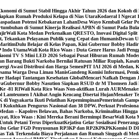
konomi di Sumut Stabil Hingga Akhir Tahun 2026 dan Kokoh di
iapkan Rumah Produksi Kelapa di Nias Utara
Kodaeral I Ngecat
aspadaan Potensi Kebakaran Lahan
Desa Wayo Kembali Gelar Po
tumbuhan di Sumut ‎
Kinerja Realisasi APBN di Sumut Pada Bulan
jir
Wali Kota Medan Perkenalkan QRESTO, Inovasi Digital Split
t, Tekankan Pelayanan Publik yang Cepat dan Humanis
Dewan Us
Maritim
Dulu Belajar di Kelas Papan, Kini Gubernur Bobby Had
P Indo Utama
Wali Kota Rico Waas : Duta Genre Harus Jadi Pen
 Xiaomi TV S Mini LED 2026 Sebagai Pusat Hiburan Rumah Mode
an Barang Bukti Narkoba Bernilai Ratusan Miliar Rupiah, Kas
ergi Awasi Distribusi dan Harga Semen
PIT IAI 2026 di Medan, 
Bersama Warga Desa Limau Manis
Gandeng Komisi Informasi, Pemk
er Hadapi Tantangan Kesehatan Global
Mencari Nafkah Dengan J
ya
Gubernur Bobby Nasution Siapkan RSUD dr M Thomsen Jadi R
Ke -81 RI
Wali Kota Rico Waas Non-aktifkan Lurah AUR
Menaker
l Lamteumen I Akibat Angin Kencang Disertai Hujan
Menaker Te
i Yogyakarta Ikuti Pelatihan Kepemimpinan
Pemerintah Gampo
 Kukuhkan Pengurus Nasional dan 38 DPW, Perkuat Profesional
dan – Kapolres Belawan, Bahas Narkoba, Kriminalitas Hingga
kyat, Rico Waas : Kini Mereka Berani Bermimpi Besar
Wali Kota 
Untuk Petani Terus Diperkuat
Kejatisu Gelar Sosialisasi Pene
iabu Gelar FGD Penyusunan RP3KP dan RP2KPKPK
Komisi D D
ias Tak Terkendala Biaya Perjalanan dan Rumah Singgah di Med