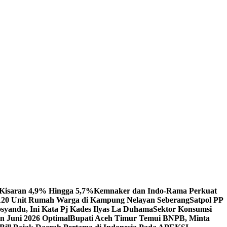
 Kisaran 4,9% Hingga 5,7%
Kemnaker dan Indo-Rama Perkuat
 120 Unit Rumah Warga di Kampung Nelayan Seberang
Satpol PP
syandu, Ini Kata Pj Kades Ilyas La Duhama
Sektor Konsumsi
 Juni 2026 Optimal‎‎
Bupati Aceh Timur Temui BNPB, Minta