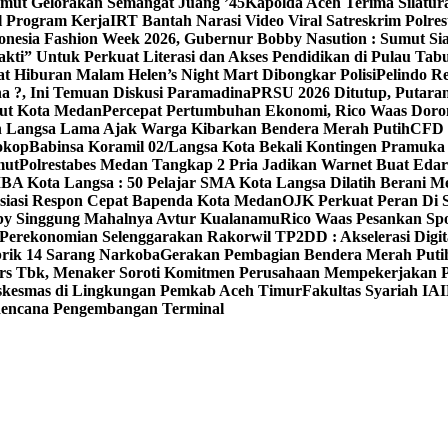
mut Gelorakan Semangat Juang ’45
Kapolda Aceh Terima Silatu
l Program Kerja
IRT Bantah Narasi Video Viral Satreskrim Polr
nesia Fashion Week 2026, Gubernur Bobby Nasution : Sumut Sia
i” Untuk Perkuat Literasi dan Akses Pendidikan di Pulau Tab
at Hiburan Malam Helen’s Night Mart Dibongkar Polisi
Pelindo R
a ?, Ini Temuan Diskusi Paramadina
PRSU 2026 Ditutup, Putaran
dut Kota Medan
Percepat Pertumbuhan Ekonomi, Rico Waas Dor
h Langsa Lama Ajak Warga Kibarkan Bendera Merah Putih
CFD L
Lokop
Babinsa Koramil 02/Langsa Kota Bekali Kontingen Pramuka 
mut
Polrestabes Medan Tangkap 2 Pria Jadikan Warnet Buat Eda
BA Kota Langsa : 50 Pelajar SMA Kota Langsa Dilatih Berani Me
esiasi Respon Cepat Bapenda Kota Medan
OJK Perkuat Peran Di 
by Singgung Mahalnya Avtur Kualanamu
Rico Waas Pesankan Spo
Perekonomian Selenggarakan Rakorwil TP2DD : Akselerasi Digit
brik 14 Sarang Narkoba
Gerakan Pembagian Bendera Merah Putih
rs Tbk, Menaker Soroti Komitmen Perusahaan Mempekerjakan Pe
Puskesmas di Lingkungan Pemkab Aceh Timur
Fakultas Syariah IAI
 Rencana Pengembangan Terminal