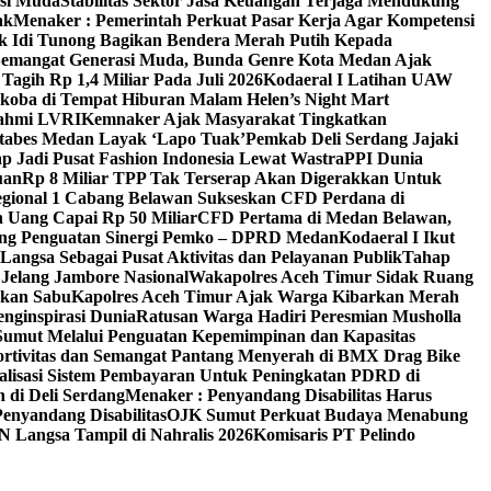
asi Muda
Stabilitas Sektor Jasa Keuangan Terjaga Mendukung
ak
Menaker : Pemerintah Perkuat Pasar Kerja Agar Kompetensi
k Idi Tunong Bagikan Bendera Merah Putih Kepada
Semangat Generasi Muda, Bunda Genre Kota Medan Ajak
agih Rp 1,4 Miliar Pada Juli 2026
Kodaeral I Latihan UAW
koba di Tempat Hiburan Malam Helen’s Night Mart
rahmi LVRI
Kemnaker Ajak Masyarakat Tingkatkan
estabes Medan Layak ‘Lapo Tuak’
Pemkab Deli Serdang Jajaki
p Jadi Pusat Fashion Indonesia Lewat Wastra
PPI Dunia
uan
Rp 8 Miliar TPP Tak Terserap Akan Digerakkan Untuk
egional 1 Cabang Belawan Sukseskan CFD Perdana di
 Uang Capai Rp 50 Miliar
CFD Pertama di Medan Belawan,
ong Penguatan Sinergi Pemko – DPRD Medan
Kodaeral I Ikut
angsa Sebagai Pusat Aktivitas dan Pelayanan Publik
Tahap
Jelang Jambore Nasional
Wakapolres Aceh Timur Sidak Ruang
rkan Sabu
Kapolres Aceh Timur Ajak Warga Kibarkan Merah
nginspirasi Dunia
Ratusan Warga Hadiri Peresmian Musholla
Sumut Melalui Penguatan Kepemimpinan dan Kapasitas
rtivitas dan Semangat Pantang Menyerah di BMX Drag Bike
alisasi Sistem Pembayaran Untuk Peningkatan PDRD di
 di Deli Serdang
Menaker : Penyandang Disabilitas Harus
nyandang Disabilitas
OJK Sumut Perkuat Budaya Menabung
N Langsa Tampil di Nahralis 2026
Komisaris PT Pelindo