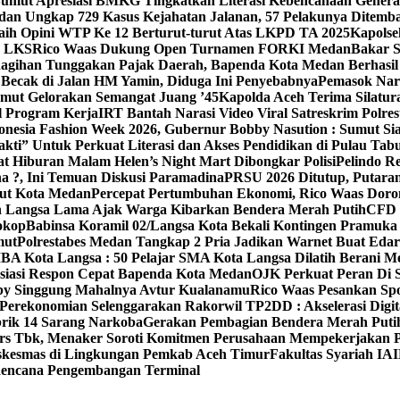
umut Apresiasi BMKG Tingkatkan Literasi Kebencanaan Gener
edan Ungkap 729 Kasus Kejahatan Jalanan, 57 Pelakunya Ditemb
ih Opini WTP Ke 12 Berturut-turut Atas LKPD TA 2025
Kapolse
n LKS
Rico Waas Dukung Open Turnamen FORKI Medan
Bakar 
agihan Tunggakan Pajak Daerah, Bapenda Kota Medan Berhasil T
 Becak di Jalan HM Yamin, Diduga Ini Penyebabnya
Pemasok Nar
mut Gelorakan Semangat Juang ’45
Kapolda Aceh Terima Silatu
l Program Kerja
IRT Bantah Narasi Video Viral Satreskrim Polr
nesia Fashion Week 2026, Gubernur Bobby Nasution : Sumut Sia
i” Untuk Perkuat Literasi dan Akses Pendidikan di Pulau Tab
at Hiburan Malam Helen’s Night Mart Dibongkar Polisi
Pelindo R
a ?, Ini Temuan Diskusi Paramadina
PRSU 2026 Ditutup, Putaran
dut Kota Medan
Percepat Pertumbuhan Ekonomi, Rico Waas Dor
h Langsa Lama Ajak Warga Kibarkan Bendera Merah Putih
CFD L
Lokop
Babinsa Koramil 02/Langsa Kota Bekali Kontingen Pramuka 
mut
Polrestabes Medan Tangkap 2 Pria Jadikan Warnet Buat Eda
BA Kota Langsa : 50 Pelajar SMA Kota Langsa Dilatih Berani Me
esiasi Respon Cepat Bapenda Kota Medan
OJK Perkuat Peran Di 
by Singgung Mahalnya Avtur Kualanamu
Rico Waas Pesankan Spo
Perekonomian Selenggarakan Rakorwil TP2DD : Akselerasi Digit
brik 14 Sarang Narkoba
Gerakan Pembagian Bendera Merah Putih
rs Tbk, Menaker Soroti Komitmen Perusahaan Mempekerjakan Pe
Puskesmas di Lingkungan Pemkab Aceh Timur
Fakultas Syariah IAI
 Rencana Pengembangan Terminal