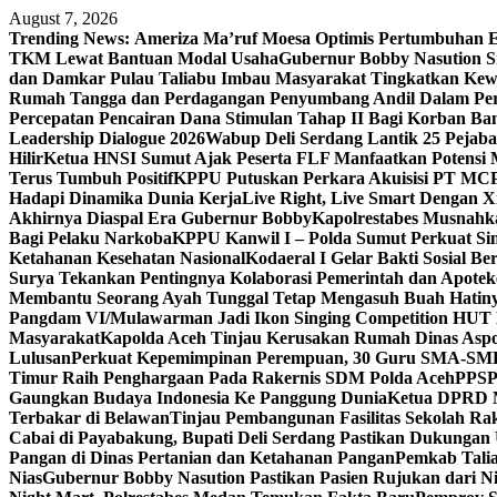
Skip
August 7, 2026
to
Trending News:
Ameriza Ma’ruf Moesa‎ Optimis Pertumbuhan E
content
TKM Lewat Bantuan Modal Usaha
Gubernur Bobby Nasution S
dan Damkar Pulau Taliabu Imbau Masyarakat Tingkatkan Kew
Rumah Tangga dan Perdagangan Penyumbang Andil Dalam Per
Percepatan Pencairan Dana Stimulan Tahap II Bagi Korban Ban
Leadership Dialogue 2026
Wabup Deli Serdang Lantik 25 Pejaba
Hilir
Ketua HNSI Sumut Ajak Peserta FLF Manfaatkan Potensi 
Terus Tumbuh Positif
KPPU Putuskan Perkara Akuisisi PT MC
Hadapi Dinamika Dunia Kerja
Live Right, Live Smart Dengan
Akhirnya Diaspal Era Gubernur Bobby
Kapolrestabes Musnahk
Bagi Pelaku Narkoba
KPPU Kanwil I – Polda Sumut Perkuat Sin
Ketahanan Kesehatan Nasional
Kodaeral I Gelar Bakti Sosial 
Surya Tekankan Pentingnya Kolaborasi Pemerintah dan Apotek
Membantu Seorang Ayah Tunggal Tetap Mengasuh Buah Hatin
Pangdam VI/Mulawarman Jadi Ikon Singing Competition HUT 
Masyarakat
Kapolda Aceh Tinjau Kerusakan Rumah Dinas Aspo
Lulusan
Perkuat Kepemimpinan Perempuan, 30 Guru SMA-SMK d
Timur Raih Penghargaan Pada Rakernis SDM Polda Aceh
PPSPI
Gaungkan Budaya Indonesia Ke Panggung Dunia
Ketua DPRD Me
Terbakar di Belawan
Tinjau Pembangunan Fasilitas Sekolah Ra
Cabai di Payabakung, Bupati Deli Serdang Pastikan Dukungan 
Pangan di Dinas Pertanian dan Ketahanan Pangan
Pemkab Tal
Nias
Gubernur Bobby Nasution Pastikan Pasien Rujukan dari N