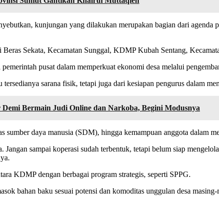
rovinsi Sumut Gantikan Khairul Muttaqien
enyebutkan, kunjungan yang dilakukan merupakan bagian dari agenda 
i Beras Sekata, Kecamatan Sunggal, KDMP Kubah Sentang, Kecamat
emerintah pusat dalam memperkuat ekonomi desa melalui pengembanga
u tersedianya sarana fisik, tetapi juga dari kesiapan pengurus dalam m
 Demi Bermain Judi Online dan Narkoba, Begini Modusnya
asitas sumber daya manusia (SDM), hingga kemampuan anggota dalam m
. Jangan sampai koperasi sudah terbentuk, tetapi belum siap mengelola
ya.
antara KDMP dengan berbagai program strategis, seperti SPPG.
asok bahan baku sesuai potensi dan komoditas unggulan desa masing-