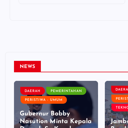
NEWS
DAER
DAERAH
PEMERINTAHAN
PERIS
PERISTIWA - UMUM
TEKNO
Gubernur Bobby
Nasution Minta Kepala
Jamb