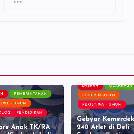
DAERAH
OLAHRAGA
AH
PEMERINTAHAN
PEMERINTAHAN
TIWA - UMUM
PERISTIWA - UMUM
LOGI - PENDIDIKAN
Gebyar Kemerdek
ore Anak TK/RA
240 Atlet di Deli