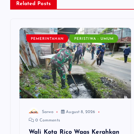
Related Posts
a
v
PEMERINTAHAN
PERISTIWA - UMUM
i
g
a
t
i
Sarwo
August 8, 2026
0 Comments
o
Wali Kota Rico Waas Kerahkan