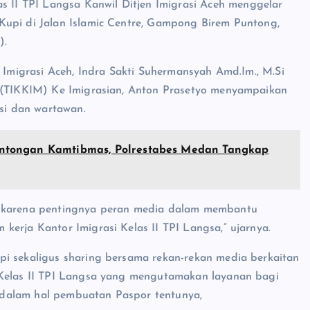
as II TPI Langsa Kanwil Ditjen Imigrasi Aceh menggelar
Kupi di Jalan Islamic Centre, Gampong Birem Puntong,
).
n Imigrasi Aceh, Indra Sakti Suhermansyah Amd.Im., M.Si
i (TIKKIM) Ke Imigrasian, Anton Prasetyo menyampaikan
asi dan wartawan.
ntongan Kamtibmas, Polrestabes Medan Tangkap
a karena pentingnya peran media dalam membantu
erja Kantor Imigrasi Kelas II TPI Langsa,” ujarnya.
pi sekaligus sharing bersama rekan-rekan media berkaitan
 Kelas II TPI Langsa yang mengutamakan layanan bagi
 dalam hal pembuatan Paspor tentunya,