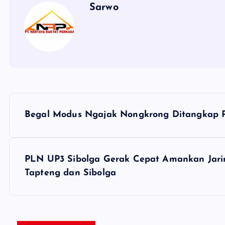
Sarwo
P
Begal Modus Ngajak Nongkrong Ditangkap Po
o
s
PLN UP3 Sibolga Gerak Cepat Amankan Jaring
Tapteng dan Sibolga
t
n