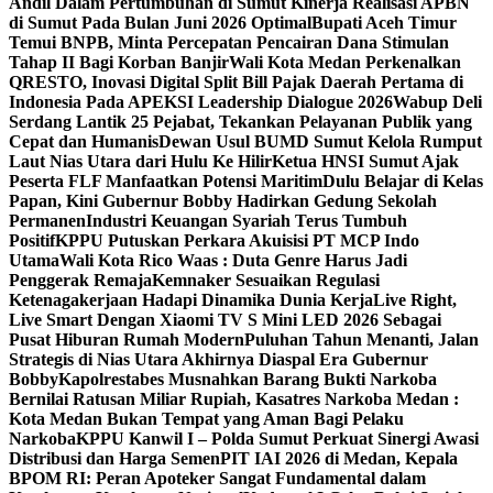
Andil Dalam Pertumbuhan di Sumut ‎
Kinerja Realisasi APBN
di Sumut Pada Bulan Juni 2026 Optimal‎‎
Bupati Aceh Timur
Temui BNPB, Minta Percepatan Pencairan Dana Stimulan
Tahap II Bagi Korban Banjir
Wali Kota Medan Perkenalkan
QRESTO, Inovasi Digital Split Bill Pajak Daerah Pertama di
Indonesia Pada APEKSI Leadership Dialogue 2026
Wabup Deli
Serdang Lantik 25 Pejabat, Tekankan Pelayanan Publik yang
Cepat dan Humanis
Dewan Usul BUMD Sumut Kelola Rumput
Laut Nias Utara dari Hulu Ke Hilir
Ketua HNSI Sumut Ajak
Peserta FLF Manfaatkan Potensi Maritim
Dulu Belajar di Kelas
Papan, Kini Gubernur Bobby Hadirkan Gedung Sekolah
Permanen
Industri Keuangan Syariah Terus Tumbuh
Positif
KPPU Putuskan Perkara Akuisisi PT MCP Indo
Utama
Wali Kota Rico Waas : Duta Genre Harus Jadi
Penggerak Remaja
Kemnaker Sesuaikan Regulasi
Ketenagakerjaan Hadapi Dinamika Dunia Kerja
Live Right,
Live Smart Dengan Xiaomi TV S Mini LED 2026 Sebagai
Pusat Hiburan Rumah Modern
Puluhan Tahun Menanti, Jalan
Strategis di Nias Utara Akhirnya Diaspal Era Gubernur
Bobby
Kapolrestabes Musnahkan Barang Bukti Narkoba
Bernilai Ratusan Miliar Rupiah, Kasatres Narkoba Medan :
Kota Medan Bukan Tempat yang Aman Bagi Pelaku
Narkoba
KPPU Kanwil I – Polda Sumut Perkuat Sinergi Awasi
Distribusi dan Harga Semen
PIT IAI 2026 di Medan, Kepala
BPOM RI: Peran Apoteker Sangat Fundamental dalam