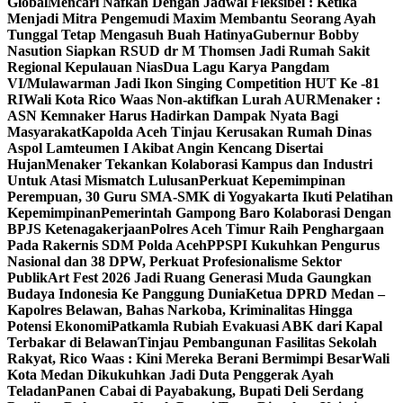
Global
Mencari Nafkah Dengan Jadwal Fleksibel : Ketika
Menjadi Mitra Pengemudi Maxim Membantu Seorang Ayah
Tunggal Tetap Mengasuh Buah Hatinya
Gubernur Bobby
Nasution Siapkan RSUD dr M Thomsen Jadi Rumah Sakit
Regional Kepulauan Nias
Dua Lagu Karya Pangdam
VI/Mulawarman Jadi Ikon Singing Competition HUT Ke -81
RI
Wali Kota Rico Waas Non-aktifkan Lurah AUR
Menaker :
ASN Kemnaker Harus Hadirkan Dampak Nyata Bagi
Masyarakat
Kapolda Aceh Tinjau Kerusakan Rumah Dinas
Aspol Lamteumen I Akibat Angin Kencang Disertai
Hujan
Menaker Tekankan Kolaborasi Kampus dan Industri
Untuk Atasi Mismatch Lulusan
Perkuat Kepemimpinan
Perempuan, 30 Guru SMA-SMK di Yogyakarta Ikuti Pelatihan
Kepemimpinan
Pemerintah Gampong Baro Kolaborasi Dengan
BPJS Ketenagakerjaan
Polres Aceh Timur Raih Penghargaan
Pada Rakernis SDM Polda Aceh
PPSPI Kukuhkan Pengurus
Nasional dan 38 DPW, Perkuat Profesionalisme Sektor
Publik
Art Fest 2026 Jadi Ruang Generasi Muda Gaungkan
Budaya Indonesia Ke Panggung Dunia
Ketua DPRD Medan –
Kapolres Belawan, Bahas Narkoba, Kriminalitas Hingga
Potensi Ekonomi
Patkamla Rubiah Evakuasi ABK dari Kapal
Terbakar di Belawan
Tinjau Pembangunan Fasilitas Sekolah
Rakyat, Rico Waas : Kini Mereka Berani Bermimpi Besar
Wali
Kota Medan Dikukuhkan Jadi Duta Penggerak Ayah
Teladan
Panen Cabai di Payabakung, Bupati Deli Serdang