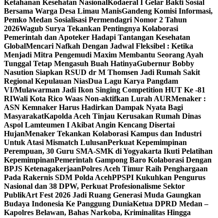
Ketahanan Kesehatan Nasional
Kodaeral I Gelar Bakti Sosial
Bersama Warga Desa Limau Manis
Gandeng Komisi Informasi,
Pemko Medan Sosialisasi Permendagri Nomor 2 Tahun
2026
Wagub Surya Tekankan Pentingnya Kolaborasi
Pemerintah dan Apoteker Hadapi Tantangan Kesehatan
Global
Mencari Nafkah Dengan Jadwal Fleksibel : Ketika
Menjadi Mitra Pengemudi Maxim Membantu Seorang Ayah
Tunggal Tetap Mengasuh Buah Hatinya
Gubernur Bobby
Nasution Siapkan RSUD dr M Thomsen Jadi Rumah Sakit
Regional Kepulauan Nias
Dua Lagu Karya Pangdam
VI/Mulawarman Jadi Ikon Singing Competition HUT Ke -81
RI
Wali Kota Rico Waas Non-aktifkan Lurah AUR
Menaker :
ASN Kemnaker Harus Hadirkan Dampak Nyata Bagi
Masyarakat
Kapolda Aceh Tinjau Kerusakan Rumah Dinas
Aspol Lamteumen I Akibat Angin Kencang Disertai
Hujan
Menaker Tekankan Kolaborasi Kampus dan Industri
Untuk Atasi Mismatch Lulusan
Perkuat Kepemimpinan
Perempuan, 30 Guru SMA-SMK di Yogyakarta Ikuti Pelatihan
Kepemimpinan
Pemerintah Gampong Baro Kolaborasi Dengan
BPJS Ketenagakerjaan
Polres Aceh Timur Raih Penghargaan
Pada Rakernis SDM Polda Aceh
PPSPI Kukuhkan Pengurus
Nasional dan 38 DPW, Perkuat Profesionalisme Sektor
Publik
Art Fest 2026 Jadi Ruang Generasi Muda Gaungkan
Budaya Indonesia Ke Panggung Dunia
Ketua DPRD Medan –
Kapolres Belawan, Bahas Narkoba, Kriminalitas Hingga