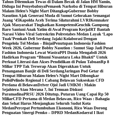
Tahun Ditemukan Tewas di Dalam Becak di Jalan HM Yamin,
Diduga Ini Penyebabnya
Pemasok Narkoba di Tempat Hiburan
Malam Helen’s Night Mart Ditangkap
Gubernur Bobby
Nasution Ajak Generasi Muda di Sumut Gelorakan Semangat
Juang ’45
Kapolda Aceh Terima Silaturahmi LVRI
Kemnaker
Ajak Masyarakat Tingkatkan Kompetensi
Geuchik Gampong
Baro Santuni Anak Yatim di Awal Program Kerja
IRT Bantah
Narasi Video Viral Satreskrim Polrestabes Medan Layak ‘Lapo
Tuak’
Pemkab Deli Serdang Jajaki Kolaborasi Dengan
Pengelola Tol Medan – Binjai
Penutupan Indonesia Fashion
Week 2026, Gubernur Bobby Nasution : Sumut Siap Jadi Pusat
Fashion Indonesia Lewat Wastra
PPI Dunia Mengabdi 2026
Hadirkan Program “Bhumi Nusantara Loka Bhakti” Untuk
Perkuat Literasi dan Akses Pendidikan di Pulau Tabuan
Rp 8
Miliar TPP Tak Terserap Akan Digerakkan Untuk
Penanganan Banjir di Deli Serdang
Jaringan Pod Getar di
Tempat Hiburan Malam Helen’s Night Mart Dibongkar
Polisi
Pelindo Regional 1 Cabang Belawan Sukseskan CFD
Perdana di Belawan
Driver Ojol Jadi UMKM : Makin
Sejahtera Atau Merana ?, Ini Temuan Diskusi
Paramadina
PRSU 2026 Ditutup, Putaran Uang Capai Rp 50
Miliar
CFD Pertama di Medan Belawan, Rico Waas : Bahagia
dan Sehat Harus Menjangkau Seluruh Sudut Kota
Medan
Percepat Pertumbuhan Ekonomi, Rico Waas Dorong
Penguatan Sinergi Pemko – DPRD Medan
Kodaeral I Ikut