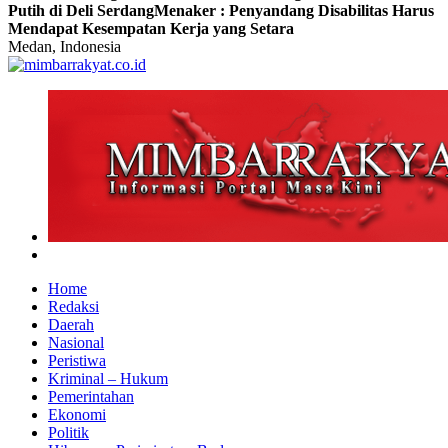
Putih di Deli Serdang
Menaker : Penyandang Disabilitas Harus
Mendapat Kesempatan Kerja yang Setara
Medan, Indonesia
Home
Redaksi
Daerah
Nasional
Peristiwa
Kriminal – Hukum
Pemerintahan
Ekonomi
Politik