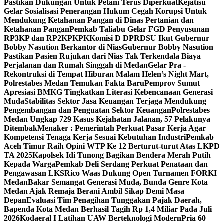
Pastikan Dukungan Untuk Petani Terus Diperkuat
Kejatisu
Gelar Sosialisasi Penerangan Hukum Cegah Korupsi Untuk
Mendukung Ketahanan Pangan di Dinas Pertanian dan
Ketahanan Pangan
Pemkab Taliabu Gelar FGD Penyusunan
RP3KP dan RP2KPKPK
Komisi D DPRDSU Ikut Gubernur
Bobby Nasution Berkantor di Nias
Gubernur Bobby Nasution
Pastikan Pasien Rujukan dari Nias Tak Terkendala Biaya
Perjalanan dan Rumah Singgah di Medan
Gelar Pra -
Rekontruksi di Tempat Hiburan Malam Helen’s Night Mart,
Polrestabes Medan Temukan Fakta Baru
Pemprov Sumut
Apresiasi BMKG Tingkatkan Literasi Kebencanaan Generasi
Muda
Stabilitas Sektor Jasa Keuangan Terjaga Mendukung
Pengembangan dan Penguatan Sektor Keuangan
Polrestabes
Medan Ungkap 729 Kasus Kejahatan Jalanan, 57 Pelakunya
Ditembak
Menaker : Pemerintah Perkuat Pasar Kerja Agar
Kompetensi Tenaga Kerja Sesuai Kebutuhan Industri
Pemkab
Aceh Timur Raih Opini WTP Ke 12 Berturut-turut Atas LKPD
TA 2025
Kapolsek Idi Tunong Bagikan Bendera Merah Putih
Kepada Warga
Pemkab Deli Serdang Perkuat Penataan dan
Pengawasan LKS
Rico Waas Dukung Open Turnamen FORKI
Medan
Bakar Semangat Generasi Muda, Bunda Genre Kota
Medan Ajak Remaja Berani Ambil Sikap Demi Masa
Depan
Evaluasi Tim Penagihan Tunggakan Pajak Daerah,
Bapenda Kota Medan Berhasil Tagih Rp 1,4 Miliar Pada Juli
2026
Kodaeral I Latihan UAW Berteknologi Modern
Pria 60