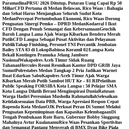
Paramadina
PRSU 2026 Ditutup, Putaran Uang Capai Rp 50
Miliar
CFD Pertama di Medan Belawan, Rico Waas : Bahagia
dan Sehat Harus Menjangkau Seluruh Sudut Kota
Medan
Percepat Pertumbuhan Ekonomi, Rico Waas Dorong
Penguatan Sinergi Pemko – DPRD Medan
Kodaeral I Ikut
CFD Dengan Penuh Semangat dan Kebersamaan
Geuchik
Baroh Langsa Lama Ajak Warga Kibarkan Bendera Merah
Putih
CFD Langsa Sebagai Pusat Aktivitas dan Pelayanan
Publik
Tahap Finishing, Personel TNI Percantik Jembatan
Bailey STA 83 di Lokop
Babinsa Koramil 02/Langsa Kota
Bekali Kontingen Pramuka Jelang Jambore
Nasional
Wakapolres Aceh Timur Sidak Ruang
Tahanan
Hercules Resmi Resmikan Kantor DPD GRIB Jaya
Sumut
Polrestabes Medan Tangkap 2 Pria Jadikan Warnet
Buat Edarkan Sabu
Kapolres Aceh Timur Ajak Warga
Kibarkan Merah Putih Sambut HUT Ke – 81 RI
Pelatihan
Public Speaking FORSIBA Kota Langsa : 50 Pelajar SMA
Kota Langsa Dilatih Berani Menginspirasi Dunia
Ratusan
Warga Hadiri Peresmian Musholla Rahmatullah
Selesaikan
Ketidaksesuaian Data PBB, Warga Apresiasi Respon Cepat
Bapenda Kota Medan
OJK Perkuat Peran Di Sumut Melalui
Penguatan Kepemimpinan dan Kapasitas Kelembagaan
Di
Tengah Pembukaan Rute Baru, Gubernur Bobby Singgung
Mahalnya Avtur Kualanamu
Rico Waas Pesankan Sportivitas
dan Semangat Pantang Menyerah di BMX Drag Bike Piala