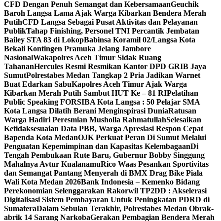
CFD Dengan Penuh Semangat dan Kebersamaan
Geuchik
Baroh Langsa Lama Ajak Warga Kibarkan Bendera Merah
Putih
CFD Langsa Sebagai Pusat Aktivitas dan Pelayanan
Publik
Tahap Finishing, Personel TNI Percantik Jembatan
Bailey STA 83 di Lokop
Babinsa Koramil 02/Langsa Kota
Bekali Kontingen Pramuka Jelang Jambore
Nasional
Wakapolres Aceh Timur Sidak Ruang
Tahanan
Hercules Resmi Resmikan Kantor DPD GRIB Jaya
Sumut
Polrestabes Medan Tangkap 2 Pria Jadikan Warnet
Buat Edarkan Sabu
Kapolres Aceh Timur Ajak Warga
Kibarkan Merah Putih Sambut HUT Ke – 81 RI
Pelatihan
Public Speaking FORSIBA Kota Langsa : 50 Pelajar SMA
Kota Langsa Dilatih Berani Menginspirasi Dunia
Ratusan
Warga Hadiri Peresmian Musholla Rahmatullah
Selesaikan
Ketidaksesuaian Data PBB, Warga Apresiasi Respon Cepat
Bapenda Kota Medan
OJK Perkuat Peran Di Sumut Melalui
Penguatan Kepemimpinan dan Kapasitas Kelembagaan
Di
Tengah Pembukaan Rute Baru, Gubernur Bobby Singgung
Mahalnya Avtur Kualanamu
Rico Waas Pesankan Sportivitas
dan Semangat Pantang Menyerah di BMX Drag Bike Piala
Wali Kota Medan 2026
Bank Indonesia – Kemenko Bidang
Perekonomian Selenggarakan Rakorwil TP2DD : Akselerasi
Digitalisasi Sistem Pembayaran Untuk Peningkatan PDRD di
Sumatera
Dalam Sebulan Terakhir, Polrestabes Medan Obrak-
abrik 14 Sarang Narkoba
Gerakan Pembagian Bendera Merah