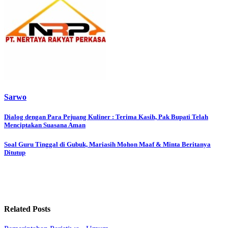
Sarwo
Post
Dialog dengan Para Pejuang Kuliner : Terima Kasih, Pak Bupati Telah
Menciptakan Suasana Aman
navigation
Soal Guru Tinggal di Gubuk, Mariasih Mohon Maaf & Minta Beritanya
Ditutup
Related Posts