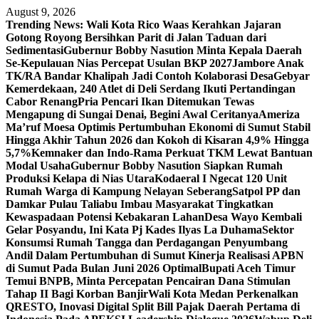
Skip
August 9, 2026
to
Trending News:
Wali Kota Rico Waas Kerahkan Jajaran
content
Gotong Royong Bersihkan Parit di Jalan Taduan dari
Sedimentasi
Gubernur Bobby Nasution Minta Kepala Daerah
Se-Kepulauan Nias Percepat Usulan BKP 2027
Jambore Anak
TK/RA Bandar Khalipah Jadi Contoh Kolaborasi Desa
Gebyar
Kemerdekaan, 240 Atlet di Deli Serdang Ikuti Pertandingan
Cabor Renang
Pria Pencari Ikan Ditemukan Tewas
Mengapung di Sungai Denai, Begini Awal Ceritanya‎
Ameriza
Ma’ruf Moesa‎ Optimis Pertumbuhan Ekonomi di Sumut Stabil
Hingga Akhir Tahun 2026 dan Kokoh di Kisaran 4,9% Hingga
5,7%
Kemnaker dan Indo-Rama Perkuat TKM Lewat Bantuan
Modal Usaha
Gubernur Bobby Nasution Siapkan Rumah
Produksi Kelapa di Nias Utara
Kodaeral I Ngecat 120 Unit
Rumah Warga di Kampung Nelayan Seberang
Satpol PP dan
Damkar Pulau Taliabu Imbau Masyarakat Tingkatkan
Kewaspadaan Potensi Kebakaran Lahan
Desa Wayo Kembali
Gelar Posyandu, Ini Kata Pj Kades Ilyas La Duhama
Sektor
Konsumsi Rumah Tangga dan Perdagangan Penyumbang
Andil Dalam Pertumbuhan di Sumut ‎
Kinerja Realisasi APBN
di Sumut Pada Bulan Juni 2026 Optimal‎‎
Bupati Aceh Timur
Temui BNPB, Minta Percepatan Pencairan Dana Stimulan
Tahap II Bagi Korban Banjir
Wali Kota Medan Perkenalkan
QRESTO, Inovasi Digital Split Bill Pajak Daerah Pertama di