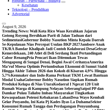
Hiburan – Pariwisata – Budaya
Kesehatan
Teknologi – Pendidikan
Advertorial
August 9, 2026
Trending News:
Wali Kota Rico Waas Kerahkan Jajaran
Gotong Royong Bersihkan Parit di Jalan Taduan dari
Sedimentasi
Gubernur Bobby Nasution Minta Kepala Daerah
Se-Kepulauan Nias Percepat Usulan BKP 2027
Jambore Anak
TK/RA Bandar Khalipah Jadi Contoh Kolaborasi Desa
Gebyar
Kemerdekaan, 240 Atlet di Deli Serdang Ikuti Pertandingan
Cabor Renang
Pria Pencari Ikan Ditemukan Tewas
Mengapung di Sungai Denai, Begini Awal Ceritanya‎
Ameriza
Ma’ruf Moesa‎ Optimis Pertumbuhan Ekonomi di Sumut Stabil
Hingga Akhir Tahun 2026 dan Kokoh di Kisaran 4,9% Hingga
5,7%
Kemnaker dan Indo-Rama Perkuat TKM Lewat Bantuan
Modal Usaha
Gubernur Bobby Nasution Siapkan Rumah
Produksi Kelapa di Nias Utara
Kodaeral I Ngecat 120 Unit
Rumah Warga di Kampung Nelayan Seberang
Satpol PP dan
Damkar Pulau Taliabu Imbau Masyarakat Tingkatkan
Kewaspadaan Potensi Kebakaran Lahan
Desa Wayo Kembali
Gelar Posyandu, Ini Kata Pj Kades Ilyas La Duhama
Sektor
Konsumsi Rumah Tangga dan Perdagangan Penyumbang