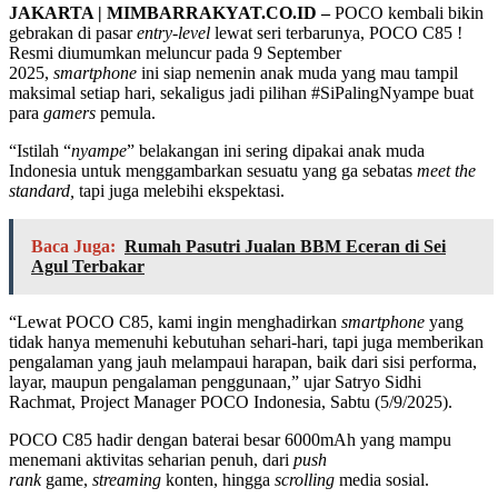
JAKARTA | MIMBARRAKYAT.CO.ID –
POCO kembali bikin
gebrakan di pasar
entry-level
lewat seri terbarunya, POCO C85 !
Resmi diumumkan meluncur pada 9 September
2025,
smartphone
ini siap nemenin anak muda yang mau tampil
maksimal setiap hari, sekaligus jadi pilihan #SiPalingNyampe buat
para
gamers
pemula.
“Istilah “
nyampe
” belakangan ini sering dipakai anak muda
Indonesia untuk menggambarkan sesuatu yang ga sebatas
meet the
standard,
tapi juga melebihi ekspektasi.
Baca Juga:
Rumah Pasutri Jualan BBM Eceran di Sei
Agul Terbakar
“Lewat POCO C85, kami ingin menghadirkan
smartphone
yang
tidak hanya memenuhi kebutuhan sehari-hari, tapi juga memberikan
pengalaman yang jauh melampaui harapan, baik dari sisi performa,
layar, maupun pengalaman penggunaan,” ujar Satryo Sidhi
Rachmat, Project Manager POCO Indonesia, Sabtu (5/9/2025).
POCO C85 hadir dengan baterai besar 6000mAh yang mampu
menemani aktivitas seharian penuh, dari
push
rank
game,
streaming
konten, hingga
scrolling
media sosial.