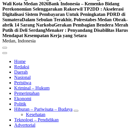
Wali Kota Medan 2026
Bank Indonesia – Kemenko Bidang
Perekonomian Selenggarakan Rakorwil TP2DD : Akselerasi
Digitalisasi Sistem Pembayaran Untuk Peningkatan PDRD di
Sumatera
Dalam Sebulan Terakhir, Polrestabes Medan Obrak-
abrik 14 Sarang Narkoba
Gerakan Pembagian Bendera Merah
Putih di Deli Serdang
Menaker : Penyandang Disabilitas Harus
Mendapat Kesempatan Kerja yang Setara
Medan, Indonesia
Home
Redaksi
Daerah
Nasional
Peristiwa
Kriminal – Hukum
Pemerintahan
Ekonomi
Politik
Hiburan – Pariwisata – Budaya
Kesehatan
Teknologi – Pendidikan
Advertorial