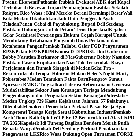
Potensi Ekonomi
Patkamla Rubiah Evakuasi ABK dari Kapal
Terbakar di Belawan
Tinjau Pembangunan Fasilitas Sekolah
Rakyat, Rico Waas : Kini Mereka Berani Bermimpi Besar
Wali
Kota Medan Dikukuhkan Jadi Duta Penggerak Ayah
Teladan
Panen Cabai di Payabakung, Bupati Deli Serdang
Pastikan Dukungan Untuk Petani Terus Diperkuat
Kejatisu
Gelar Sosialisasi Penerangan Hukum Cegah Korupsi Untuk
Mendukung Ketahanan Pangan di Dinas Pertanian dan
Ketahanan Pangan
Pemkab Taliabu Gelar FGD Penyusunan
RP3KP dan RP2KPKPK
Komisi D DPRDSU Ikut Gubernur
Bobby Nasution Berkantor di Nias
Gubernur Bobby Nasution
Pastikan Pasien Rujukan dari Nias Tak Terkendala Biaya
Perjalanan dan Rumah Singgah di Medan
Gelar Pra -
Rekontruksi di Tempat Hiburan Malam Helen’s Night Mart,
Polrestabes Medan Temukan Fakta Baru
Pemprov Sumut
Apresiasi BMKG Tingkatkan Literasi Kebencanaan Generasi
Muda
Stabilitas Sektor Jasa Keuangan Terjaga Mendukung
Pengembangan dan Penguatan Sektor Keuangan
Polrestabes
Medan Ungkap 729 Kasus Kejahatan Jalanan, 57 Pelakunya
Ditembak
Menaker : Pemerintah Perkuat Pasar Kerja Agar
Kompetensi Tenaga Kerja Sesuai Kebutuhan Industri
Pemkab
Aceh Timur Raih Opini WTP Ke 12 Berturut-turut Atas LKPD
TA 2025
Kapolsek Idi Tunong Bagikan Bendera Merah Putih
Kepada Warga
Pemkab Deli Serdang Perkuat Penataan dan
Pengawasan LKS
Rico Waas Dukung Open Turnamen FORKI