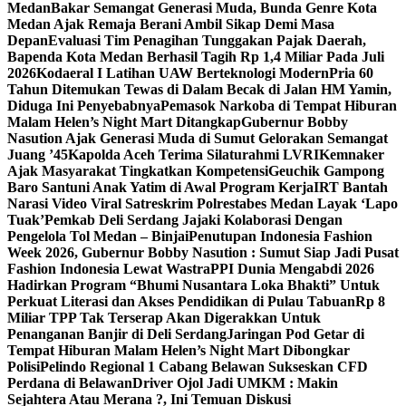
Medan
Bakar Semangat Generasi Muda, Bunda Genre Kota
Medan Ajak Remaja Berani Ambil Sikap Demi Masa
Depan
Evaluasi Tim Penagihan Tunggakan Pajak Daerah,
Bapenda Kota Medan Berhasil Tagih Rp 1,4 Miliar Pada Juli
2026
Kodaeral I Latihan UAW Berteknologi Modern
Pria 60
Tahun Ditemukan Tewas di Dalam Becak di Jalan HM Yamin,
Diduga Ini Penyebabnya
Pemasok Narkoba di Tempat Hiburan
Malam Helen’s Night Mart Ditangkap
Gubernur Bobby
Nasution Ajak Generasi Muda di Sumut Gelorakan Semangat
Juang ’45
Kapolda Aceh Terima Silaturahmi LVRI
Kemnaker
Ajak Masyarakat Tingkatkan Kompetensi
Geuchik Gampong
Baro Santuni Anak Yatim di Awal Program Kerja
IRT Bantah
Narasi Video Viral Satreskrim Polrestabes Medan Layak ‘Lapo
Tuak’
Pemkab Deli Serdang Jajaki Kolaborasi Dengan
Pengelola Tol Medan – Binjai
Penutupan Indonesia Fashion
Week 2026, Gubernur Bobby Nasution : Sumut Siap Jadi Pusat
Fashion Indonesia Lewat Wastra
PPI Dunia Mengabdi 2026
Hadirkan Program “Bhumi Nusantara Loka Bhakti” Untuk
Perkuat Literasi dan Akses Pendidikan di Pulau Tabuan
Rp 8
Miliar TPP Tak Terserap Akan Digerakkan Untuk
Penanganan Banjir di Deli Serdang
Jaringan Pod Getar di
Tempat Hiburan Malam Helen’s Night Mart Dibongkar
Polisi
Pelindo Regional 1 Cabang Belawan Sukseskan CFD
Perdana di Belawan
Driver Ojol Jadi UMKM : Makin
Sejahtera Atau Merana ?, Ini Temuan Diskusi