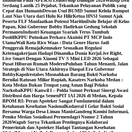
Indonesia Pada APEKSI Leadership Dialogue 2026
Wabup Deli
Serdang Lantik 25 Pejabat, Tekankan Pelayanan Publik yang
Cepat dan Humanis
Dewan Usul BUMD Sumut Kelola Rumput
Laut Nias Utara dari Hulu Ke Hilir
Ketua HNSI Sumut Ajak
Peserta FLF Manfaatkan Potensi Maritim
Dulu Belajar di Kelas
Papan, Kini Gubernur Bobby Hadirkan Gedung Sekolah
Permanen
Industri Keuangan Syariah Terus Tumbuh
Positif
KPPU Putuskan Perkara Akuisisi PT MCP Indo
Utama
Wali Kota Rico Waas : Duta Genre Harus Jadi
Penggerak Remaja
Kemnaker Sesuaikan Regulasi
Ketenagakerjaan Hadapi Dinamika Dunia Kerja
Live Right,
Live Smart Dengan Xiaomi TV S Mini LED 2026 Sebagai
Pusat Hiburan Rumah Modern
Puluhan Tahun Menanti, Jalan
Strategis di Nias Utara Akhirnya Diaspal Era Gubernur
Bobby
Kapolrestabes Musnahkan Barang Bukti Narkoba
Bernilai Ratusan Miliar Rupiah, Kasatres Narkoba Medan :
Kota Medan Bukan Tempat yang Aman Bagi Pelaku
Narkoba
KPPU Kanwil I – Polda Sumut Perkuat Sinergi Awasi
Distribusi dan Harga Semen
PIT IAI 2026 di Medan, Kepala
BPOM RI: Peran Apoteker Sangat Fundamental dalam
Ketahanan Kesehatan Nasional
Kodaeral I Gelar Bakti Sosial
Bersama Warga Desa Limau Manis
Gandeng Komisi Informasi,
Pemko Medan Sosialisasi Permendagri Nomor 2 Tahun
2026
Wagub Surya Tekankan Pentingnya Kolaborasi
Pemerintah dan Apoteker Hadapi Tantangan Kesehatan