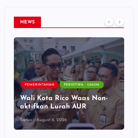
NEWS
NASIO
PEMERINTAHAN
PERISTIWA - UMUM
Mena
Wali Kota Rico Waas Non-
Haru
aktifkan Lurah AUR
Nyat
Sarwo
August 6, 2026
Sarwo