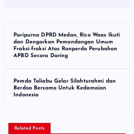
P
Paripurna DPRD Medan, Rico Waas Ikuti
o
dan Dengarkan Pemandangan Umum
Fraksi-fraksi Atas Ranperda Perubahan
s
APBD Secara Daring
t
Pemda Taliabu Gelar Silahturahmi dan
n
Berdoa Bersama Untuk Kedamaian
Indonesia
a
v
i
Related Posts