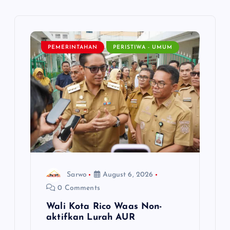
g
a
PEMERINTAHAN
PERISTIWA - UMUM
t
i
o
n
Sarwo
August 6, 2026
0 Comments
Wali Kota Rico Waas Non-
aktifkan Lurah AUR