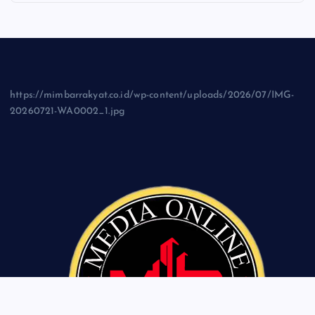
https://mimbarrakyat.co.id/wp-content/uploads/2026/07/IMG-
20260721-WA0002_1.jpg