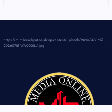
https://mimbarrakyat.co.id/wp-content/uploads/2026/07/IMG-
20260721-WA0002_1.jpg