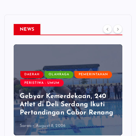
NEWS
KRIMINAL - HUKUM
PERISTIWA - UMUM
Pria Pencari Ikan Ditemukan
Tewas Mengapung di Sungai
ng
Denai, Begini Awal Ceritanya‎
Sarwo
August 8, 2026