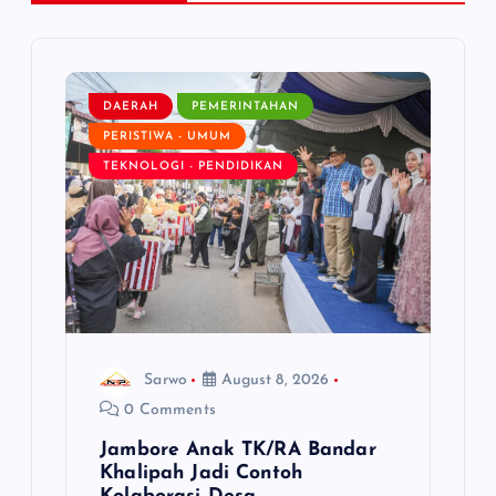
i
g
DAERAH
PEMERINTAHAN
a
PERISTIWA - UMUM
TEKNOLOGI - PENDIDIKAN
t
i
o
n
Sarwo
August 8, 2026
0 Comments
Jambore Anak TK/RA Bandar
Khalipah Jadi Contoh