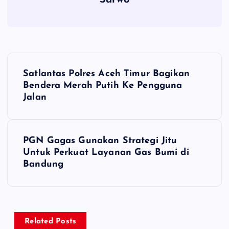
P
Satlantas Polres Aceh Timur Bagikan
o
Bendera Merah Putih Ke Pengguna
Jalan
s
t
PGN Gagas Gunakan Strategi Jitu
Untuk Perkuat Layanan Gas Bumi di
n
Bandung
a
v
Related Posts