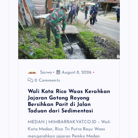
a
t
i
o
n
Sarwo
August 8, 2026
0 Comments
Wali Kota Rico Waas Kerahkan
Jajaran Gotong Royong
Bersihkan Parit di Jalan
Taduan dari Sedimentasi
MEDAN | MIMBARRAKYAT.CO.ID – Wali
Kota Medan, Rico Tri Putra Bayu Waas
mengerahkan jajaran Pemko Medan