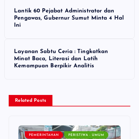
P
Lantik 60 Pejabat Administrator dan
o
Pengawas, Gubernur Sumut Minta 4 Hal
Ini
s
t
Layanan Sabtu Ceria : Tingkatkan
Minat Baca, Literasi dan Latih
n
Kemampuan Berpikir Analitis
a
v
Related Posts
i
g
PEMERINTAHAN
PERISTIWA - UMUM