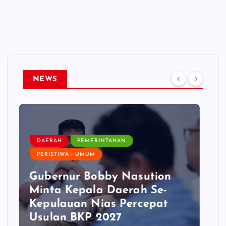
NEWS
DAERAH
PEMERINTAHAN
PERISTIWA - UMUM
TEKNOLOGI - PENDIDIKAN
Jambore Anak TK/RA Bandar
Khalipah Jadi Contoh
Kolaborasi Desa