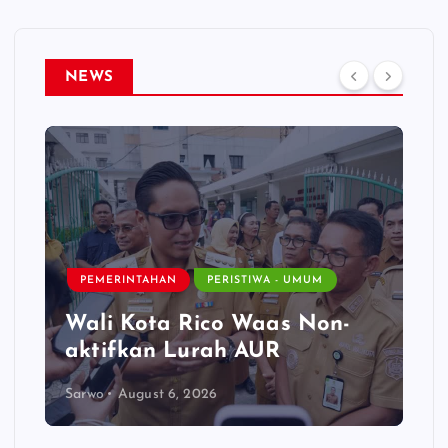
NEWS
NASIONAL
PERISTIWA -
PERISTIWA - UMUM
Menaker : ASN K
ico Waas Non-
Harus Hadirkan 
urah AUR
Nyata Bagi Masy
026
Sarwo
August 6, 2026