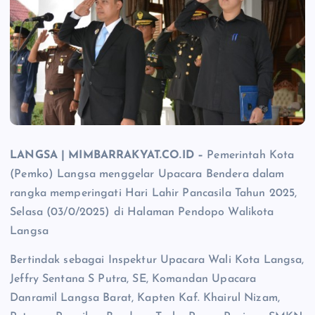
LANGSA | MIMBARRAKYAT.CO.ID –
Pemerintah Kota
(Pemko) Langsa menggelar Upacara Bendera dalam
rangka memperingati Hari Lahir Pancasila Tahun 2025,
Selasa (03/0/2025) di Halaman Pendopo Walikota
Langsa
Bertindak sebagai Inspektur Upacara Wali Kota Langsa,
Jeffry Sentana S Putra, SE, Komandan Upacara
Danramil Langsa Barat, Kapten Kaf. Khairul Nizam,