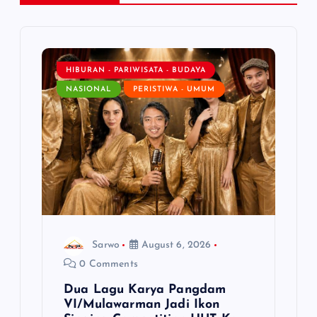
v
i
HIBURAN - PARIWISATA - BUDAYA
g
NASIONAL
PERISTIWA - UMUM
a
t
i
o
Sarwo
August 6, 2026
n
0 Comments
Dua Lagu Karya Pangdam
VI/Mulawarman Jadi Ikon