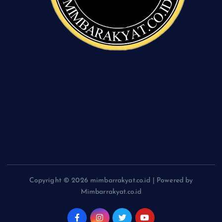
Tentang Kami
Pedoman Siber
Privasi Policy
Disclaimer
Copyright © 2026 mimbarrakyat.co.id | Powered by
Mimbarrakyat.co.id