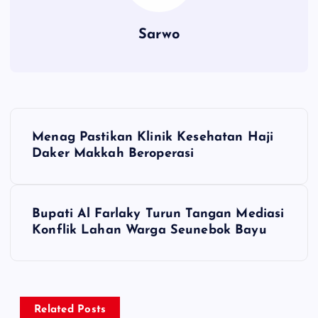
Sarwo
P
Menag Pastikan Klinik Kesehatan Haji
o
Daker Makkah Beroperasi
s
Bupati Al Farlaky Turun Tangan Mediasi
t
Konflik Lahan Warga Seunebok Bayu
n
a
Related Posts