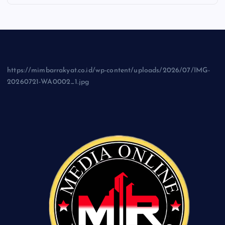
https://mimbarrakyat.co.id/wp-content/uploads/2026/07/IMG-
20260721-WA0002_1.jpg