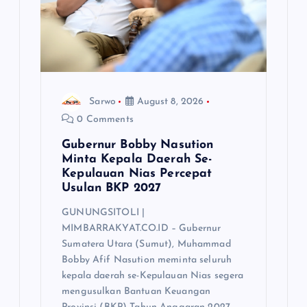
i
o
n
Sarwo
August 8, 2026
0 Comments
Gubernur Bobby Nasution
Minta Kepala Daerah Se-
Kepulauan Nias Percepat
Usulan BKP 2027
GUNUNGSITOLI |
MIMBARRAKYAT.CO.ID – Gubernur
Sumatera Utara (Sumut), Muhammad
Bobby Afif Nasution meminta seluruh
kepala daerah se-Kepulauan Nias segera
mengusulkan Bantuan Keuangan