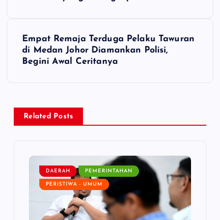
o
s
Empat Remaja Terduga Pelaku Tawuran
t
di Medan Johor Diamankan Polisi,
Begini Awal Ceritanya
n
a
v
Related Posts
i
g
DAERAH
PEMERINTAHAN
PERISTIWA - UMUM
a
t