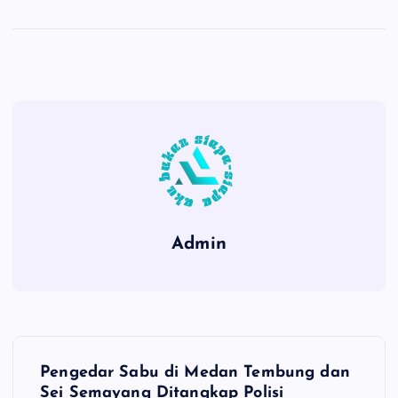
Admin
P
Pengedar Sabu di Medan Tembung dan
Sei Semayang Ditangkap Polisi