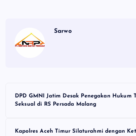
Sarwo
P
DPD GMNI Jatim Desak Penegakan Hukum T
o
Seksual di RS Persada Malang
s
Kapolres Aceh Timur Silaturahmi dengan K