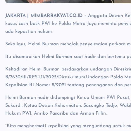
JAKARTA | MIMBARRAKYAT.CO.ID –
Anggota Dewan Keh
kasus cash back PWI ke Polda Metro Jaya meminta penyid
ada kepastian hukum.
Sekaligus, Helmi Burman menolak penyelesaian perkara mel
Itu disampaikan Helmi Burman saat hadir dan bertemu pen
Kehadiran Helmi Burman berdasarkan undangan Direskr
B/7630/III/RES.1.11/2025/Direskrimum.Undangan Polda M
Kepolisian RI Nomor 8/2021 tentang penanganan dan penye
Helmi Burman hadir didampingi Ketua Umum PWI Pusat, 
Sukardi, Ketua Dewan Kehormatan, Sasongko Tedjo, Wakil
Hukum PWI, Anriko Pasaribu dan Arman Fillin.
“Kita menghormati kepolisian yang mengundang untuk med