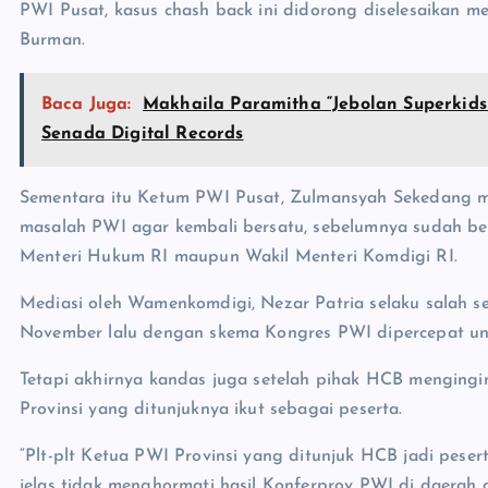
PWI Pusat, kasus chash back ini didorong diselesaikan m
Burman.
Baca Juga:
Makhaila Paramitha “Jebolan Superkids
Senada Digital Records
Sementara itu Ketum PWI Pusat, Zulmansyah Sekedang 
masalah PWI agar kembali bersatu, sebelumnya sudah ber
Menteri Hukum RI maupun Wakil Menteri Komdigi RI.
Mediasi oleh Wamenkomdigi, Nezar Patria selaku salah s
November lalu dengan skema Kongres PWI dipercepat unt
Tetapi akhirnya kandas juga setelah pihak HCB mengingi
Provinsi yang ditunjuknya ikut sebagai peserta.
“Plt-plt Ketua PWI Provinsi yang ditunjuk HCB jadi pese
jelas tidak menghormati hasil Konferprov PWI di daerah 