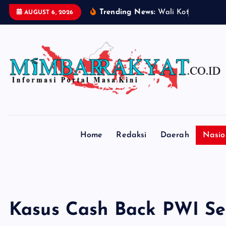
S
Trending News:
W
a
l
i
K
o
t
a
R
i
c
o
W
AUGUST 6, 2026
k
i
p
t
o
c
o
n
t
Home
Redaksi
Daerah
Nasio
e
n
t
Kasus Cash Back PWI Se