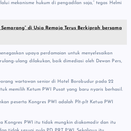
elalui mekanisme hukum di pengadilan saja,” tegas Helmi
 Semarang” di Usia Remaja Terus Berkiprah bersama
menegaskan upaya perdamaian untuk menyelesaikan
ulang-ulang dilakukan, baik dimediasi oleh Dewan Pers,
eorang wartawan senior di Hotel Borobudur pada 22
uk memilih Ketum PWI Pusat yang baru nyaris berhasil.
nkan peserta Kongres PWI adalah Plt-plt Ketua PWI
rta Kongres PWI itu tidak mungkin diakomodir dan itu
dan tidak sesuai pula PD PRT PWI. Sekaligus itu