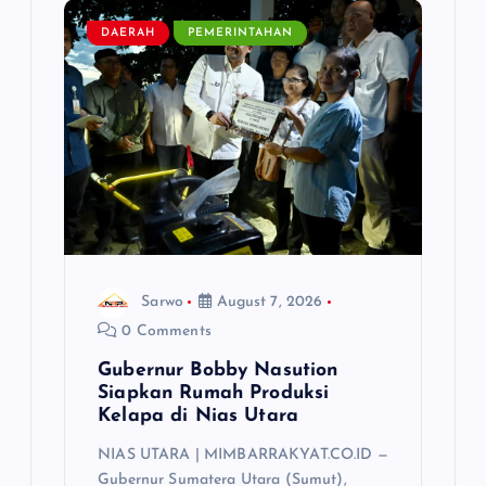
DAERAH
PEMERINTAHAN
Sarwo
August 7, 2026
0 Comments
Gubernur Bobby Nasution
Siapkan Rumah Produksi
Kelapa di Nias Utara
NIAS UTARA | MIMBARRAKYAT.CO.ID —
Gubernur Sumatera Utara (Sumut),