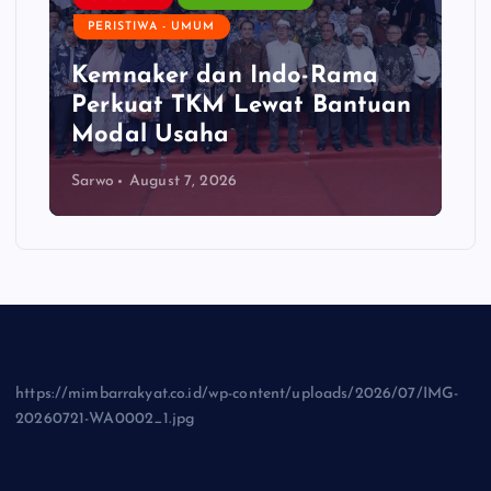
STIWA - UMUM
DAERAH
PE
naker dan Indo-Rama
Gubernur 
kuat TKM Lewat Bantuan
Siapkan R
al Usaha
Kelapa di
August 7, 2026
Sarwo
August 7
https://mimbarrakyat.co.id/wp-content/uploads/2026/07/IMG-
20260721-WA0002_1.jpg