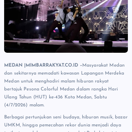
MEDAN |MIMBARRAKYAT.CO.ID –
Masyarakat Medan
dan sekitarnya memadati kawasan Lapangan Merdeka
Medan untuk menghadiri malam hiburan rakyat
bertajuk Pesona Colorful Medan dalam rangka Hari
Ulang Tahun (HUT) ke-436 Kota Medan, Sabtu
(4/7/2026) malam.
Berbagai pertunjukan seni budaya, hiburan musik, bazar
UMKM, hingga pemecahan rekor dunia menjadi daya