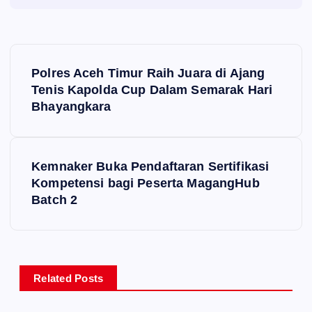
P
Polres Aceh Timur Raih Juara di Ajang
o
Tenis Kapolda Cup Dalam Semarak Hari
Bhayangkara
s
t
Kemnaker Buka Pendaftaran Sertifikasi
Kompetensi bagi Peserta MagangHub
n
Batch 2
a
v
Related Posts
i