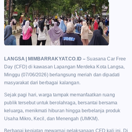
LANGSA | MIMBARRAKYAT.CO.ID –
Suasana Car Free
Day (CFD) di kawasan Lapangan Merdeka Kota Langsa,
Minggu (07/06/2026) berlangsung meriah dan dipadati
masyarakat dari berbagai kalangan.
Sejak pagi hari, warga tampak memanfaatkan ruang
publik tersebut untuk berolahraga, bersantai bersama
keluarga, menikmati hiburan hingga berbelanja produk
Usaha Mikro, Kecil, dan Menengah (UMKM).
Berbagai kegiatan mewarnai pelaksanaan CFD kali ini. Di