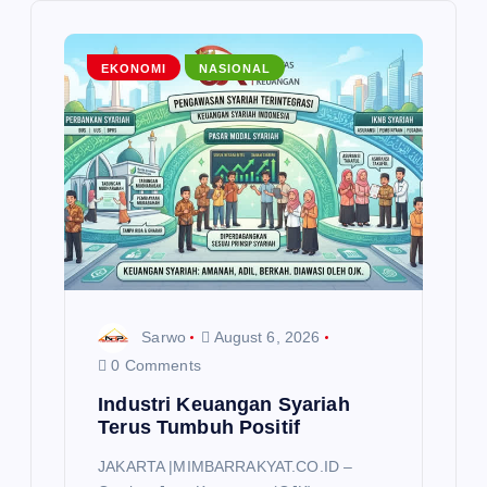
g
EKONOMI
NASIONAL
a
t
i
o
n
Sarwo
August 6, 2026
0 Comments
Industri Keuangan Syariah
Terus Tumbuh Positif
JAKARTA |MIMBARRAKYAT.CO.ID –