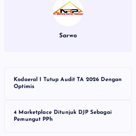
Sarwo
P
Kodaeral I Tutup Audit TA 2026 Dengan
o
Optimis
s
4 Marketplace Ditunjuk DJP Sebagai
t
Pemungut PPh
n