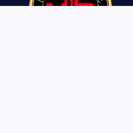
Tentang Kami
Pedoman Siber
Privasi Policy
Disclaimer
Copyright © 2026 mimbarrakyat.co.id | Powered by