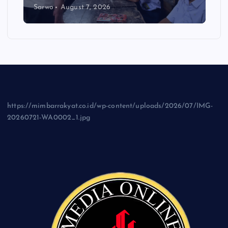
Sarwo
August 7, 2026
https://mimbarrakyat.co.id/wp-content/uploads/2026/07/IMG-
20260721-WA0002_1.jpg