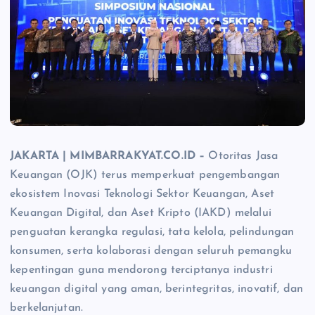
JAKARTA | MIMBARRAKYAT.CO.ID –
Otoritas Jasa
Keuangan (OJK) terus memperkuat pengembangan
ekosistem Inovasi Teknologi Sektor Keuangan, Aset
Keuangan Digital, dan Aset Kripto (IAKD) melalui
penguatan kerangka regulasi, tata kelola, pelindungan
konsumen, serta kolaborasi dengan seluruh pemangku
kepentingan guna mendorong terciptanya industri
keuangan digital yang aman, berintegritas, inovatif, dan
berkelanjutan.