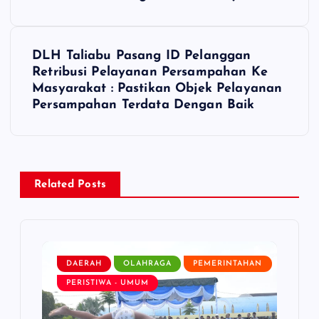
o
s
DLH Taliabu Pasang ID Pelanggan
t
Retribusi Pelayanan Persampahan Ke
Masyarakat : Pastikan Objek Pelayanan
n
Persampahan Terdata Dengan Baik
a
v
Related Posts
i
g
DAERAH
OLAHRAGA
PEMERINTAHAN
a
PERISTIWA - UMUM
t