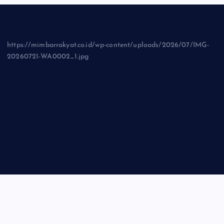
https://mimbarrakyat.co.id/wp-content/uploads/2026/07/IMG-
20260721-WA0002_1.jpg
Tentang Kami
Pedoman Siber
Privasi Policy
Disclaimer