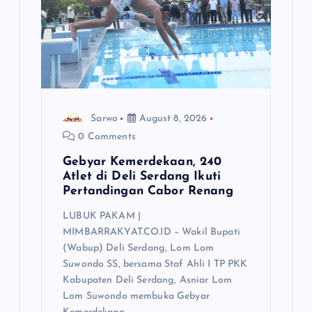
i
o
n
Sarwo
August 8, 2026
0 Comments
Gebyar Kemerdekaan, 240
Atlet di Deli Serdang Ikuti
Pertandingan Cabor Renang
LUBUK PAKAM |
MIMBARRAKYAT.CO.ID – Wakil Bupati
(Wabup) Deli Serdang, Lom Lom
Suwondo SS, bersama Staf Ahli I TP PKK
Kabupaten Deli Serdang, Asniar Lom
Lom Suwondo membuka Gebyar