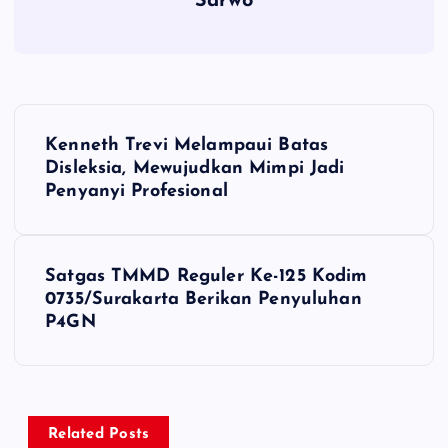
Sarwo
P
Kenneth Trevi Melampaui Batas
o
Disleksia, Mewujudkan Mimpi Jadi
Penyanyi Profesional
s
t
Satgas TMMD Reguler Ke-125 Kodim
0735/Surakarta Berikan Penyuluhan
n
P4GN
a
v
Related Posts