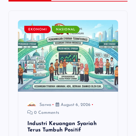
i
g
EKONOMI
NASIONAL
a
t
i
o
n
Sarwo
August 6, 2026
0 Comments
Industri Keuangan Syariah
Terus Tumbuh Positif