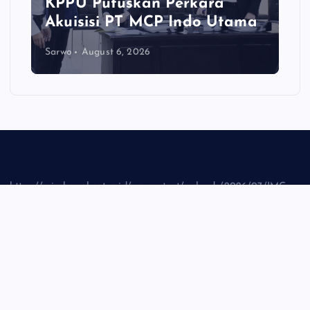
KPPU Putuskan Perkara
Akuisisi PT MCP Indo Utama
Sarwo
August 6, 2026
https://mimbarrakyat.co.id/wp-content/uploads/2026/07/IMG-
20260721-WA0002_1.jpg