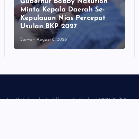
Jambore Anak TK/RA Bandar
Khalipah Jadi Contoh
Kolaborasi Desa
Sarwo
August 8, 2026
https://mimbarrakyat.co.id/wp-content/uploads/2026/07/IMG-
20260721-WA0002_1.jpg