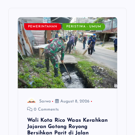
i
g
PEMERINTAHAN
PERISTIWA - UMUM
a
t
i
o
n
Sarwo
August 8, 2026
0 Comments
Wali Kota Rico Waas Kerahkan
Jajaran Gotong Royong
Bersihkan Parit di Jalan