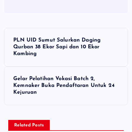
P
PLN UID Sumut Salurkan Daging
o
Qurban 38 Ekor Sapi dan 10 Ekor
Kambing
s
t
Gelar Pelatihan Vokasi Batch 2,
Kemnaker Buka Pendaftaran Untuk 24
n
Kejuruan
a
v
Related Posts