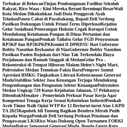
Terbakar di Belawan
Tinjau Pembangunan Fasilitas Sekolah
Rakyat, Rico Waas : Kini Mereka Berani Bermimpi Besar
Wali
Kota Medan Dikukuhkan Jadi Duta Penggerak Ayah
Teladan
Panen Cabai di Payabakung, Bupati Deli Serdang
Pastikan Dukungan Untuk Petani Terus Diperkuat
Kejatisu
Gelar Sosialisasi Penerangan Hukum Cegah Korupsi Untuk
Mendukung Ketahanan Pangan di Dinas Pertanian dan
Ketahanan Pangan
Pemkab Taliabu Gelar FGD Penyusunan
RP3KP dan RP2KPKPK
Komisi D DPRDSU Ikut Gubernur
Bobby Nasution Berkantor di Nias
Gubernur Bobby Nasution
Pastikan Pasien Rujukan dari Nias Tak Terkendala Biaya
Perjalanan dan Rumah Singgah di Medan
Gelar Pra -
Rekontruksi di Tempat Hiburan Malam Helen’s Night Mart,
Polrestabes Medan Temukan Fakta Baru
Pemprov Sumut
Apresiasi BMKG Tingkatkan Literasi Kebencanaan Generasi
Muda
Stabilitas Sektor Jasa Keuangan Terjaga Mendukung
Pengembangan dan Penguatan Sektor Keuangan
Polrestabes
Medan Ungkap 729 Kasus Kejahatan Jalanan, 57 Pelakunya
Ditembak
Menaker : Pemerintah Perkuat Pasar Kerja Agar
Kompetensi Tenaga Kerja Sesuai Kebutuhan Industri
Pemkab
Aceh Timur Raih Opini WTP Ke 12 Berturut-turut Atas LKPD
TA 2025
Kapolsek Idi Tunong Bagikan Bendera Merah Putih
Kepada Warga
Pemkab Deli Serdang Perkuat Penataan dan
Pengawasan LKS
Rico Waas Dukung Open Turnamen FORKI
Medan
Bakar Semangat Generasi Muda, Bunda Genre Kota