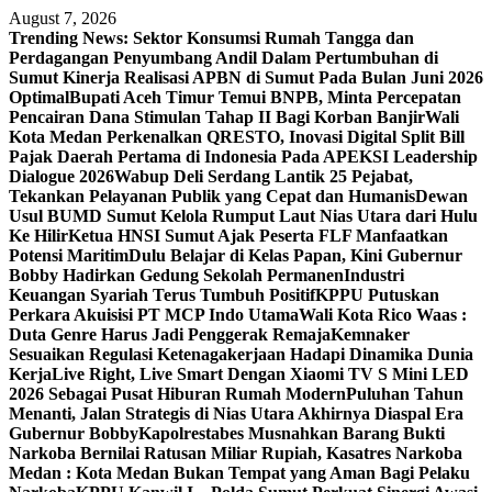
Skip
August 7, 2026
to
Trending News:
Sektor Konsumsi Rumah Tangga dan
content
Perdagangan Penyumbang Andil Dalam Pertumbuhan di
Sumut ‎
Kinerja Realisasi APBN di Sumut Pada Bulan Juni 2026
Optimal‎‎
Bupati Aceh Timur Temui BNPB, Minta Percepatan
Pencairan Dana Stimulan Tahap II Bagi Korban Banjir
Wali
Kota Medan Perkenalkan QRESTO, Inovasi Digital Split Bill
Pajak Daerah Pertama di Indonesia Pada APEKSI Leadership
Dialogue 2026
Wabup Deli Serdang Lantik 25 Pejabat,
Tekankan Pelayanan Publik yang Cepat dan Humanis
Dewan
Usul BUMD Sumut Kelola Rumput Laut Nias Utara dari Hulu
Ke Hilir
Ketua HNSI Sumut Ajak Peserta FLF Manfaatkan
Potensi Maritim
Dulu Belajar di Kelas Papan, Kini Gubernur
Bobby Hadirkan Gedung Sekolah Permanen
Industri
Keuangan Syariah Terus Tumbuh Positif
KPPU Putuskan
Perkara Akuisisi PT MCP Indo Utama
Wali Kota Rico Waas :
Duta Genre Harus Jadi Penggerak Remaja
Kemnaker
Sesuaikan Regulasi Ketenagakerjaan Hadapi Dinamika Dunia
Kerja
Live Right, Live Smart Dengan Xiaomi TV S Mini LED
2026 Sebagai Pusat Hiburan Rumah Modern
Puluhan Tahun
Menanti, Jalan Strategis di Nias Utara Akhirnya Diaspal Era
Gubernur Bobby
Kapolrestabes Musnahkan Barang Bukti
Narkoba Bernilai Ratusan Miliar Rupiah, Kasatres Narkoba
Medan : Kota Medan Bukan Tempat yang Aman Bagi Pelaku