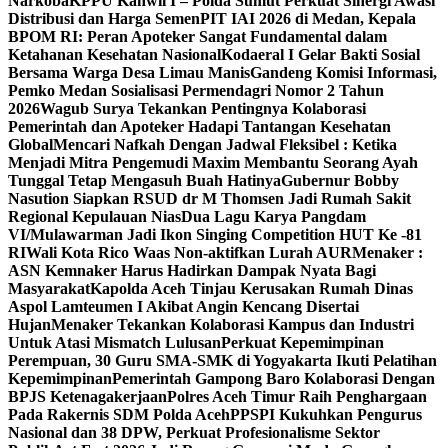
Narkoba
KPPU Kanwil I – Polda Sumut Perkuat Sinergi Awasi
Distribusi dan Harga Semen
PIT IAI 2026 di Medan, Kepala
BPOM RI: Peran Apoteker Sangat Fundamental dalam
Ketahanan Kesehatan Nasional
Kodaeral I Gelar Bakti Sosial
Bersama Warga Desa Limau Manis
Gandeng Komisi Informasi,
Pemko Medan Sosialisasi Permendagri Nomor 2 Tahun
2026
Wagub Surya Tekankan Pentingnya Kolaborasi
Pemerintah dan Apoteker Hadapi Tantangan Kesehatan
Global
Mencari Nafkah Dengan Jadwal Fleksibel : Ketika
Menjadi Mitra Pengemudi Maxim Membantu Seorang Ayah
Tunggal Tetap Mengasuh Buah Hatinya
Gubernur Bobby
Nasution Siapkan RSUD dr M Thomsen Jadi Rumah Sakit
Regional Kepulauan Nias
Dua Lagu Karya Pangdam
VI/Mulawarman Jadi Ikon Singing Competition HUT Ke -81
RI
Wali Kota Rico Waas Non-aktifkan Lurah AUR
Menaker :
ASN Kemnaker Harus Hadirkan Dampak Nyata Bagi
Masyarakat
Kapolda Aceh Tinjau Kerusakan Rumah Dinas
Aspol Lamteumen I Akibat Angin Kencang Disertai
Hujan
Menaker Tekankan Kolaborasi Kampus dan Industri
Untuk Atasi Mismatch Lulusan
Perkuat Kepemimpinan
Perempuan, 30 Guru SMA-SMK di Yogyakarta Ikuti Pelatihan
Kepemimpinan
Pemerintah Gampong Baro Kolaborasi Dengan
BPJS Ketenagakerjaan
Polres Aceh Timur Raih Penghargaan
Pada Rakernis SDM Polda Aceh
PPSPI Kukuhkan Pengurus
Nasional dan 38 DPW, Perkuat Profesionalisme Sektor