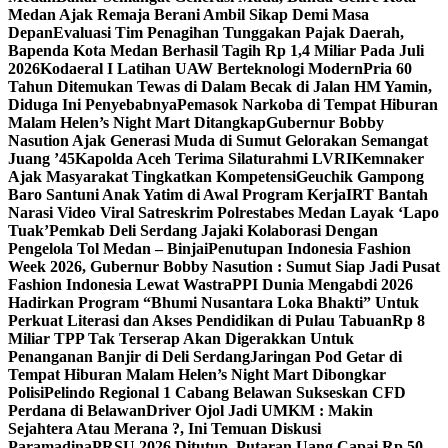
Medan Ajak Remaja Berani Ambil Sikap Demi Masa
Depan
Evaluasi Tim Penagihan Tunggakan Pajak Daerah,
Bapenda Kota Medan Berhasil Tagih Rp 1,4 Miliar Pada Juli
2026
Kodaeral I Latihan UAW Berteknologi Modern
Pria 60
Tahun Ditemukan Tewas di Dalam Becak di Jalan HM Yamin,
Diduga Ini Penyebabnya
Pemasok Narkoba di Tempat Hiburan
Malam Helen’s Night Mart Ditangkap
Gubernur Bobby
Nasution Ajak Generasi Muda di Sumut Gelorakan Semangat
Juang ’45
Kapolda Aceh Terima Silaturahmi LVRI
Kemnaker
Ajak Masyarakat Tingkatkan Kompetensi
Geuchik Gampong
Baro Santuni Anak Yatim di Awal Program Kerja
IRT Bantah
Narasi Video Viral Satreskrim Polrestabes Medan Layak ‘Lapo
Tuak’
Pemkab Deli Serdang Jajaki Kolaborasi Dengan
Pengelola Tol Medan – Binjai
Penutupan Indonesia Fashion
Week 2026, Gubernur Bobby Nasution : Sumut Siap Jadi Pusat
Fashion Indonesia Lewat Wastra
PPI Dunia Mengabdi 2026
Hadirkan Program “Bhumi Nusantara Loka Bhakti” Untuk
Perkuat Literasi dan Akses Pendidikan di Pulau Tabuan
Rp 8
Miliar TPP Tak Terserap Akan Digerakkan Untuk
Penanganan Banjir di Deli Serdang
Jaringan Pod Getar di
Tempat Hiburan Malam Helen’s Night Mart Dibongkar
Polisi
Pelindo Regional 1 Cabang Belawan Sukseskan CFD
Perdana di Belawan
Driver Ojol Jadi UMKM : Makin
Sejahtera Atau Merana ?, Ini Temuan Diskusi
Paramadina
PRSU 2026 Ditutup, Putaran Uang Capai Rp 50