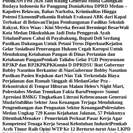
Publik
Art Fest 2026 Jadi Ruang Generasi Muda Gaungkan
Budaya Indonesia Ke Panggung Dunia
Ketua DPRD Medan –
Kapolres Belawan, Bahas Narkoba, Kriminalitas Hingga
Potensi Ekonomi
Patkamla Rubiah Evakuasi ABK dari Kapal
Terbakar di Belawan
Tinjau Pembangunan Fasilitas Sekolah
Rakyat, Rico Waas : Kini Mereka Berani Bermimpi Besar
Wali
Kota Medan Dikukuhkan Jadi Duta Penggerak Ayah
Teladan
Panen Cabai di Payabakung, Bupati Deli Serdang
Pastikan Dukungan Untuk Petani Terus Diperkuat
Kejatisu
Gelar Sosialisasi Penerangan Hukum Cegah Korupsi Untuk
Mendukung Ketahanan Pangan di Dinas Pertanian dan
Ketahanan Pangan
Pemkab Taliabu Gelar FGD Penyusunan
RP3KP dan RP2KPKPK
Komisi D DPRDSU Ikut Gubernur
Bobby Nasution Berkantor di Nias
Gubernur Bobby Nasution
Pastikan Pasien Rujukan dari Nias Tak Terkendala Biaya
Perjalanan dan Rumah Singgah di Medan
Gelar Pra -
Rekontruksi di Tempat Hiburan Malam Helen’s Night Mart,
Polrestabes Medan Temukan Fakta Baru
Pemprov Sumut
Apresiasi BMKG Tingkatkan Literasi Kebencanaan Generasi
Muda
Stabilitas Sektor Jasa Keuangan Terjaga Mendukung
Pengembangan dan Penguatan Sektor Keuangan
Polrestabes
Medan Ungkap 729 Kasus Kejahatan Jalanan, 57 Pelakunya
Ditembak
Menaker : Pemerintah Perkuat Pasar Kerja Agar
Kompetensi Tenaga Kerja Sesuai Kebutuhan Industri
Pemkab
Aceh Timur Raih Opini WTP Ke 12 Berturut-turut Atas LKPD