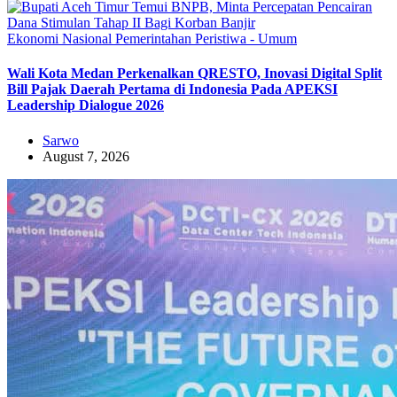
Ekonomi
Nasional
Pemerintahan
Peristiwa - Umum
Wali Kota Medan Perkenalkan QRESTO, Inovasi Digital Split
Bill Pajak Daerah Pertama di Indonesia Pada APEKSI
Leadership Dialogue 2026
Sarwo
August 7, 2026