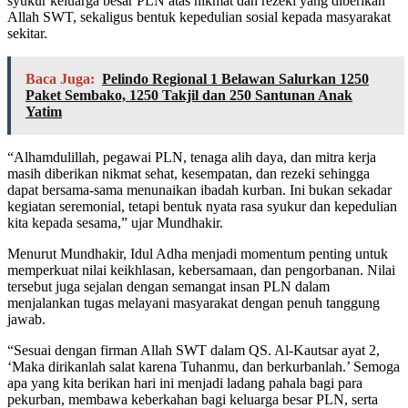
syukur keluarga besar PLN atas nikmat dan rezeki yang diberikan
Allah SWT, sekaligus bentuk kepedulian sosial kepada masyarakat
sekitar.
Baca Juga:
Pelindo Regional 1 Belawan Salurkan 1250
Paket Sembako, 1250 Takjil dan 250 Santunan Anak
Yatim
“Alhamdulillah, pegawai PLN, tenaga alih daya, dan mitra kerja
masih diberikan nikmat sehat, kesempatan, dan rezeki sehingga
dapat bersama-sama menunaikan ibadah kurban. Ini bukan sekadar
kegiatan seremonial, tetapi bentuk nyata rasa syukur dan kepedulian
kita kepada sesama,” ujar Mundhakir.
Menurut Mundhakir, Idul Adha menjadi momentum penting untuk
memperkuat nilai keikhlasan, kebersamaan, dan pengorbanan. Nilai
tersebut juga sejalan dengan semangat insan PLN dalam
menjalankan tugas melayani masyarakat dengan penuh tanggung
jawab.
“Sesuai dengan firman Allah SWT dalam QS. Al-Kautsar ayat 2,
‘Maka dirikanlah salat karena Tuhanmu, dan berkurbanlah.’ Semoga
apa yang kita berikan hari ini menjadi ladang pahala bagi para
pekurban, membawa keberkahan bagi keluarga besar PLN, serta