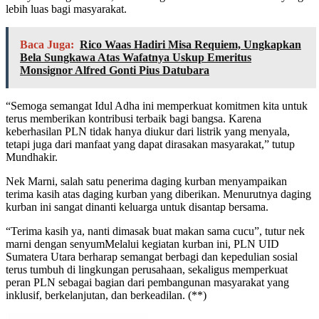
lebih luas bagi masyarakat.
Baca Juga:
Rico Waas Hadiri Misa Requiem, Ungkapkan
Bela Sungkawa Atas Wafatnya Uskup Emeritus
Monsignor Alfred Gonti Pius Datubara
“Semoga semangat Idul Adha ini memperkuat komitmen kita untuk
terus memberikan kontribusi terbaik bagi bangsa. Karena
keberhasilan PLN tidak hanya diukur dari listrik yang menyala,
tetapi juga dari manfaat yang dapat dirasakan masyarakat,” tutup
Mundhakir.
Nek Marni, salah satu penerima daging kurban menyampaikan
terima kasih atas daging kurban yang diberikan. Menurutnya daging
kurban ini sangat dinanti keluarga untuk disantap bersama.
“Terima kasih ya, nanti dimasak buat makan sama cucu”, tutur nek
marni dengan senyumMelalui kegiatan kurban ini, PLN UID
Sumatera Utara berharap semangat berbagi dan kepedulian sosial
terus tumbuh di lingkungan perusahaan, sekaligus memperkuat
peran PLN sebagai bagian dari pembangunan masyarakat yang
inklusif, berkelanjutan, dan berkeadilan. (**)