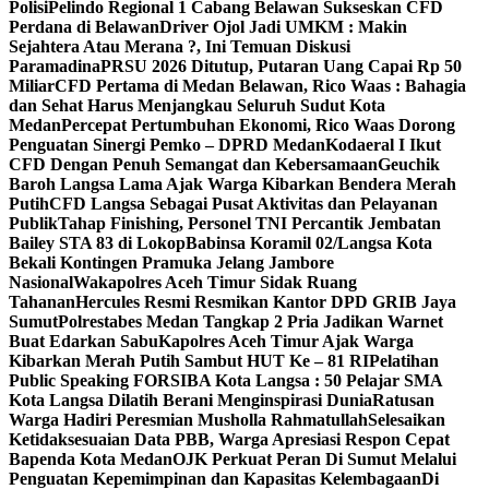
Polisi
Pelindo Regional 1 Cabang Belawan Sukseskan CFD
Perdana di Belawan
Driver Ojol Jadi UMKM : Makin
Sejahtera Atau Merana ?, Ini Temuan Diskusi
Paramadina
PRSU 2026 Ditutup, Putaran Uang Capai Rp 50
Miliar
CFD Pertama di Medan Belawan, Rico Waas : Bahagia
dan Sehat Harus Menjangkau Seluruh Sudut Kota
Medan
Percepat Pertumbuhan Ekonomi, Rico Waas Dorong
Penguatan Sinergi Pemko – DPRD Medan
Kodaeral I Ikut
CFD Dengan Penuh Semangat dan Kebersamaan
Geuchik
Baroh Langsa Lama Ajak Warga Kibarkan Bendera Merah
Putih
CFD Langsa Sebagai Pusat Aktivitas dan Pelayanan
Publik
Tahap Finishing, Personel TNI Percantik Jembatan
Bailey STA 83 di Lokop
Babinsa Koramil 02/Langsa Kota
Bekali Kontingen Pramuka Jelang Jambore
Nasional
Wakapolres Aceh Timur Sidak Ruang
Tahanan
Hercules Resmi Resmikan Kantor DPD GRIB Jaya
Sumut
Polrestabes Medan Tangkap 2 Pria Jadikan Warnet
Buat Edarkan Sabu
Kapolres Aceh Timur Ajak Warga
Kibarkan Merah Putih Sambut HUT Ke – 81 RI
Pelatihan
Public Speaking FORSIBA Kota Langsa : 50 Pelajar SMA
Kota Langsa Dilatih Berani Menginspirasi Dunia
Ratusan
Warga Hadiri Peresmian Musholla Rahmatullah
Selesaikan
Ketidaksesuaian Data PBB, Warga Apresiasi Respon Cepat
Bapenda Kota Medan
OJK Perkuat Peran Di Sumut Melalui
Penguatan Kepemimpinan dan Kapasitas Kelembagaan
Di