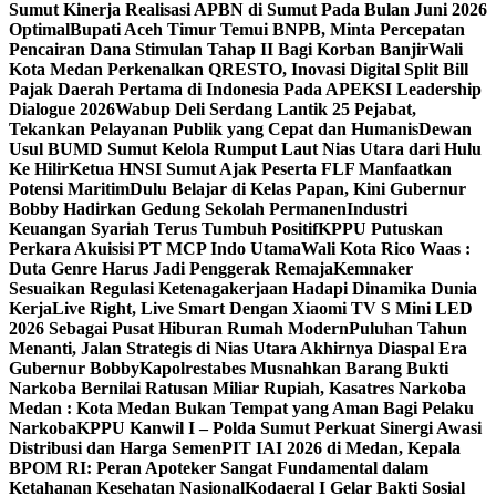
Sumut ‎
Kinerja Realisasi APBN di Sumut Pada Bulan Juni 2026
Optimal‎‎
Bupati Aceh Timur Temui BNPB, Minta Percepatan
Pencairan Dana Stimulan Tahap II Bagi Korban Banjir
Wali
Kota Medan Perkenalkan QRESTO, Inovasi Digital Split Bill
Pajak Daerah Pertama di Indonesia Pada APEKSI Leadership
Dialogue 2026
Wabup Deli Serdang Lantik 25 Pejabat,
Tekankan Pelayanan Publik yang Cepat dan Humanis
Dewan
Usul BUMD Sumut Kelola Rumput Laut Nias Utara dari Hulu
Ke Hilir
Ketua HNSI Sumut Ajak Peserta FLF Manfaatkan
Potensi Maritim
Dulu Belajar di Kelas Papan, Kini Gubernur
Bobby Hadirkan Gedung Sekolah Permanen
Industri
Keuangan Syariah Terus Tumbuh Positif
KPPU Putuskan
Perkara Akuisisi PT MCP Indo Utama
Wali Kota Rico Waas :
Duta Genre Harus Jadi Penggerak Remaja
Kemnaker
Sesuaikan Regulasi Ketenagakerjaan Hadapi Dinamika Dunia
Kerja
Live Right, Live Smart Dengan Xiaomi TV S Mini LED
2026 Sebagai Pusat Hiburan Rumah Modern
Puluhan Tahun
Menanti, Jalan Strategis di Nias Utara Akhirnya Diaspal Era
Gubernur Bobby
Kapolrestabes Musnahkan Barang Bukti
Narkoba Bernilai Ratusan Miliar Rupiah, Kasatres Narkoba
Medan : Kota Medan Bukan Tempat yang Aman Bagi Pelaku
Narkoba
KPPU Kanwil I – Polda Sumut Perkuat Sinergi Awasi
Distribusi dan Harga Semen
PIT IAI 2026 di Medan, Kepala
BPOM RI: Peran Apoteker Sangat Fundamental dalam
Ketahanan Kesehatan Nasional
Kodaeral I Gelar Bakti Sosial