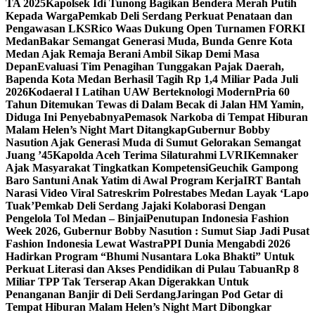
TA 2025
Kapolsek Idi Tunong Bagikan Bendera Merah Putih
Kepada Warga
Pemkab Deli Serdang Perkuat Penataan dan
Pengawasan LKS
Rico Waas Dukung Open Turnamen FORKI
Medan
Bakar Semangat Generasi Muda, Bunda Genre Kota
Medan Ajak Remaja Berani Ambil Sikap Demi Masa
Depan
Evaluasi Tim Penagihan Tunggakan Pajak Daerah,
Bapenda Kota Medan Berhasil Tagih Rp 1,4 Miliar Pada Juli
2026
Kodaeral I Latihan UAW Berteknologi Modern
Pria 60
Tahun Ditemukan Tewas di Dalam Becak di Jalan HM Yamin,
Diduga Ini Penyebabnya
Pemasok Narkoba di Tempat Hiburan
Malam Helen’s Night Mart Ditangkap
Gubernur Bobby
Nasution Ajak Generasi Muda di Sumut Gelorakan Semangat
Juang ’45
Kapolda Aceh Terima Silaturahmi LVRI
Kemnaker
Ajak Masyarakat Tingkatkan Kompetensi
Geuchik Gampong
Baro Santuni Anak Yatim di Awal Program Kerja
IRT Bantah
Narasi Video Viral Satreskrim Polrestabes Medan Layak ‘Lapo
Tuak’
Pemkab Deli Serdang Jajaki Kolaborasi Dengan
Pengelola Tol Medan – Binjai
Penutupan Indonesia Fashion
Week 2026, Gubernur Bobby Nasution : Sumut Siap Jadi Pusat
Fashion Indonesia Lewat Wastra
PPI Dunia Mengabdi 2026
Hadirkan Program “Bhumi Nusantara Loka Bhakti” Untuk
Perkuat Literasi dan Akses Pendidikan di Pulau Tabuan
Rp 8
Miliar TPP Tak Terserap Akan Digerakkan Untuk
Penanganan Banjir di Deli Serdang
Jaringan Pod Getar di
Tempat Hiburan Malam Helen’s Night Mart Dibongkar