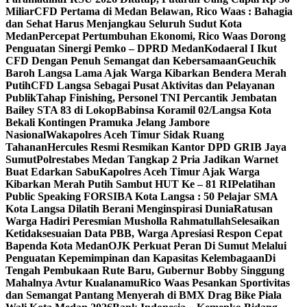
Miliar
CFD Pertama di Medan Belawan, Rico Waas : Bahagia
dan Sehat Harus Menjangkau Seluruh Sudut Kota
Medan
Percepat Pertumbuhan Ekonomi, Rico Waas Dorong
Penguatan Sinergi Pemko – DPRD Medan
Kodaeral I Ikut
CFD Dengan Penuh Semangat dan Kebersamaan
Geuchik
Baroh Langsa Lama Ajak Warga Kibarkan Bendera Merah
Putih
CFD Langsa Sebagai Pusat Aktivitas dan Pelayanan
Publik
Tahap Finishing, Personel TNI Percantik Jembatan
Bailey STA 83 di Lokop
Babinsa Koramil 02/Langsa Kota
Bekali Kontingen Pramuka Jelang Jambore
Nasional
Wakapolres Aceh Timur Sidak Ruang
Tahanan
Hercules Resmi Resmikan Kantor DPD GRIB Jaya
Sumut
Polrestabes Medan Tangkap 2 Pria Jadikan Warnet
Buat Edarkan Sabu
Kapolres Aceh Timur Ajak Warga
Kibarkan Merah Putih Sambut HUT Ke – 81 RI
Pelatihan
Public Speaking FORSIBA Kota Langsa : 50 Pelajar SMA
Kota Langsa Dilatih Berani Menginspirasi Dunia
Ratusan
Warga Hadiri Peresmian Musholla Rahmatullah
Selesaikan
Ketidaksesuaian Data PBB, Warga Apresiasi Respon Cepat
Bapenda Kota Medan
OJK Perkuat Peran Di Sumut Melalui
Penguatan Kepemimpinan dan Kapasitas Kelembagaan
Di
Tengah Pembukaan Rute Baru, Gubernur Bobby Singgung
Mahalnya Avtur Kualanamu
Rico Waas Pesankan Sportivitas
dan Semangat Pantang Menyerah di BMX Drag Bike Piala