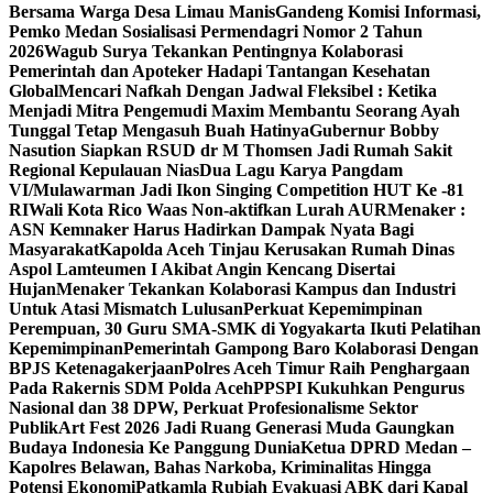
Bersama Warga Desa Limau Manis
Gandeng Komisi Informasi,
Pemko Medan Sosialisasi Permendagri Nomor 2 Tahun
2026
Wagub Surya Tekankan Pentingnya Kolaborasi
Pemerintah dan Apoteker Hadapi Tantangan Kesehatan
Global
Mencari Nafkah Dengan Jadwal Fleksibel : Ketika
Menjadi Mitra Pengemudi Maxim Membantu Seorang Ayah
Tunggal Tetap Mengasuh Buah Hatinya
Gubernur Bobby
Nasution Siapkan RSUD dr M Thomsen Jadi Rumah Sakit
Regional Kepulauan Nias
Dua Lagu Karya Pangdam
VI/Mulawarman Jadi Ikon Singing Competition HUT Ke -81
RI
Wali Kota Rico Waas Non-aktifkan Lurah AUR
Menaker :
ASN Kemnaker Harus Hadirkan Dampak Nyata Bagi
Masyarakat
Kapolda Aceh Tinjau Kerusakan Rumah Dinas
Aspol Lamteumen I Akibat Angin Kencang Disertai
Hujan
Menaker Tekankan Kolaborasi Kampus dan Industri
Untuk Atasi Mismatch Lulusan
Perkuat Kepemimpinan
Perempuan, 30 Guru SMA-SMK di Yogyakarta Ikuti Pelatihan
Kepemimpinan
Pemerintah Gampong Baro Kolaborasi Dengan
BPJS Ketenagakerjaan
Polres Aceh Timur Raih Penghargaan
Pada Rakernis SDM Polda Aceh
PPSPI Kukuhkan Pengurus
Nasional dan 38 DPW, Perkuat Profesionalisme Sektor
Publik
Art Fest 2026 Jadi Ruang Generasi Muda Gaungkan
Budaya Indonesia Ke Panggung Dunia
Ketua DPRD Medan –
Kapolres Belawan, Bahas Narkoba, Kriminalitas Hingga
Potensi Ekonomi
Patkamla Rubiah Evakuasi ABK dari Kapal