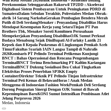
Wali Kota Medan 2026
Bank Indonesia – Kemenko Bidang
Perekonomian Selenggarakan Rakorwil TP2DD : Akselerasi
Digitalisasi Sistem Pembayaran Untuk Peningkatan PDRD di
Sumatera
Dalam Sebulan Terakhir, Polrestabes Medan Obrak-
abrik 14 Sarang Narkoba
Gerakan Pembagian Bendera Merah
Putih di Deli Serdang
Menaker : Penyandang Disabilitas Harus
Mendapat Kesempatan Kerja yang Setara
Tinjau PT Pan
Brothers Tbk, Menaker Soroti Komitmen Perusahaan
Mempekerjakan Penyandang Disabilitas
OJK Sumut Perkuat
Budaya Menabung Sejak Dini
Bupati Al-Farlaky Lantik 21
Kepsek dan 8 Kepala Puskesmas di Lingkungan Pemkab Aceh
Timur
Fakultas Syariah IAIN Langsa Tampil di Nahralis
2026
Komisaris PT Pelindo Terminal Petikemas Kunjungi
BNCT : Bahas Operasional dan Rencana Pengembangan
Terminal
BNCT Terima Benchmarking PT Kaltim Kariangau
Terminal
BNCT Dukung Sosialisasi Bea Cukai Tingkatkan
Efektivitas Proses Penerbitan SP3KK Empty
Container
Direktur Teknik PT Pelindo Tinjau Infrastruktur
Terminal Peti Kemas di Belawan
Horas ! Anak Medan
Menggema di Indonesian Fashion Week
Pemkab Deli Serdang
Dorong Penguatan Sinergi Dengan OJK Sumut di Bawah
Kepemimpinan Baru
KONI Sumut Intensifkan Pembinaan Atlet
Jelang Porprovsu 2026
Medan, Indonesia