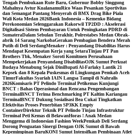
Tengah Pembukaan Rute Baru, Gubernur Bobby Singgung
Mahalnya Avtur Kualanamu
Rico Waas Pesankan Sportivitas
dan Semangat Pantang Menyerah di BMX Drag Bike Piala
Wali Kota Medan 2026
Bank Indonesia – Kemenko Bidang
Perekonomian Selenggarakan Rakorwil TP2DD : Akselerasi
Digitalisasi Sistem Pembayaran Untuk Peningkatan PDRD di
Sumatera
Dalam Sebulan Terakhir, Polrestabes Medan Obrak-
abrik 14 Sarang Narkoba
Gerakan Pembagian Bendera Merah
Putih di Deli Serdang
Menaker : Penyandang Disabilitas Harus
Mendapat Kesempatan Kerja yang Setara
Tinjau PT Pan
Brothers Tbk, Menaker Soroti Komitmen Perusahaan
Mempekerjakan Penyandang Disabilitas
OJK Sumut Perkuat
Budaya Menabung Sejak Dini
Bupati Al-Farlaky Lantik 21
Kepsek dan 8 Kepala Puskesmas di Lingkungan Pemkab Aceh
Timur
Fakultas Syariah IAIN Langsa Tampil di Nahralis
2026
Komisaris PT Pelindo Terminal Petikemas Kunjungi
BNCT : Bahas Operasional dan Rencana Pengembangan
Terminal
BNCT Terima Benchmarking PT Kaltim Kariangau
Terminal
BNCT Dukung Sosialisasi Bea Cukai Tingkatkan
Efektivitas Proses Penerbitan SP3KK Empty
Container
Direktur Teknik PT Pelindo Tinjau Infrastruktur
Terminal Peti Kemas di Belawan
Horas ! Anak Medan
Menggema di Indonesian Fashion Week
Pemkab Deli Serdang
Dorong Penguatan Sinergi Dengan OJK Sumut di Bawah
Kepemimpinan Baru
KONI Sumut Intensifkan Pembinaan Atlet