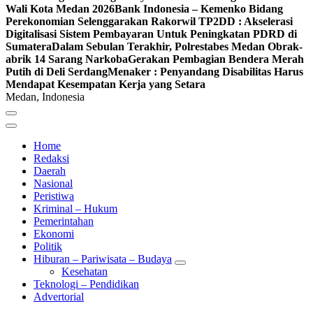
Wali Kota Medan 2026
Bank Indonesia – Kemenko Bidang
Perekonomian Selenggarakan Rakorwil TP2DD : Akselerasi
Digitalisasi Sistem Pembayaran Untuk Peningkatan PDRD di
Sumatera
Dalam Sebulan Terakhir, Polrestabes Medan Obrak-
abrik 14 Sarang Narkoba
Gerakan Pembagian Bendera Merah
Putih di Deli Serdang
Menaker : Penyandang Disabilitas Harus
Mendapat Kesempatan Kerja yang Setara
Medan, Indonesia
Home
Redaksi
Daerah
Nasional
Peristiwa
Kriminal – Hukum
Pemerintahan
Ekonomi
Politik
Hiburan – Pariwisata – Budaya
Kesehatan
Teknologi – Pendidikan
Advertorial