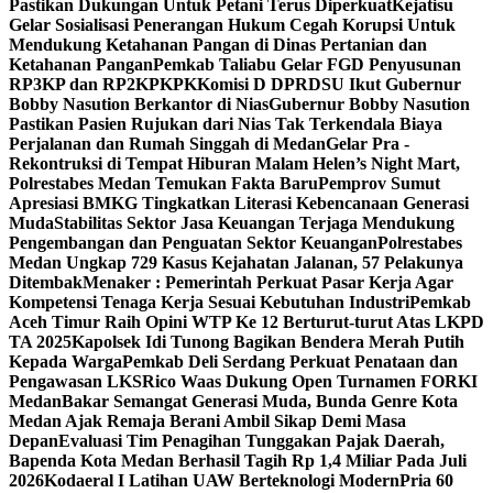
Pastikan Dukungan Untuk Petani Terus Diperkuat
Kejatisu
Gelar Sosialisasi Penerangan Hukum Cegah Korupsi Untuk
Mendukung Ketahanan Pangan di Dinas Pertanian dan
Ketahanan Pangan
Pemkab Taliabu Gelar FGD Penyusunan
RP3KP dan RP2KPKPK
Komisi D DPRDSU Ikut Gubernur
Bobby Nasution Berkantor di Nias
Gubernur Bobby Nasution
Pastikan Pasien Rujukan dari Nias Tak Terkendala Biaya
Perjalanan dan Rumah Singgah di Medan
Gelar Pra -
Rekontruksi di Tempat Hiburan Malam Helen’s Night Mart,
Polrestabes Medan Temukan Fakta Baru
Pemprov Sumut
Apresiasi BMKG Tingkatkan Literasi Kebencanaan Generasi
Muda
Stabilitas Sektor Jasa Keuangan Terjaga Mendukung
Pengembangan dan Penguatan Sektor Keuangan
Polrestabes
Medan Ungkap 729 Kasus Kejahatan Jalanan, 57 Pelakunya
Ditembak
Menaker : Pemerintah Perkuat Pasar Kerja Agar
Kompetensi Tenaga Kerja Sesuai Kebutuhan Industri
Pemkab
Aceh Timur Raih Opini WTP Ke 12 Berturut-turut Atas LKPD
TA 2025
Kapolsek Idi Tunong Bagikan Bendera Merah Putih
Kepada Warga
Pemkab Deli Serdang Perkuat Penataan dan
Pengawasan LKS
Rico Waas Dukung Open Turnamen FORKI
Medan
Bakar Semangat Generasi Muda, Bunda Genre Kota
Medan Ajak Remaja Berani Ambil Sikap Demi Masa
Depan
Evaluasi Tim Penagihan Tunggakan Pajak Daerah,
Bapenda Kota Medan Berhasil Tagih Rp 1,4 Miliar Pada Juli
2026
Kodaeral I Latihan UAW Berteknologi Modern
Pria 60