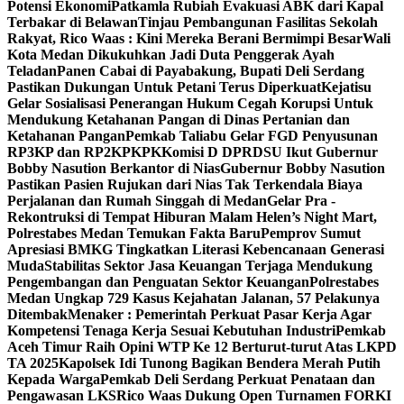
Potensi Ekonomi
Patkamla Rubiah Evakuasi ABK dari Kapal
Terbakar di Belawan
Tinjau Pembangunan Fasilitas Sekolah
Rakyat, Rico Waas : Kini Mereka Berani Bermimpi Besar
Wali
Kota Medan Dikukuhkan Jadi Duta Penggerak Ayah
Teladan
Panen Cabai di Payabakung, Bupati Deli Serdang
Pastikan Dukungan Untuk Petani Terus Diperkuat
Kejatisu
Gelar Sosialisasi Penerangan Hukum Cegah Korupsi Untuk
Mendukung Ketahanan Pangan di Dinas Pertanian dan
Ketahanan Pangan
Pemkab Taliabu Gelar FGD Penyusunan
RP3KP dan RP2KPKPK
Komisi D DPRDSU Ikut Gubernur
Bobby Nasution Berkantor di Nias
Gubernur Bobby Nasution
Pastikan Pasien Rujukan dari Nias Tak Terkendala Biaya
Perjalanan dan Rumah Singgah di Medan
Gelar Pra -
Rekontruksi di Tempat Hiburan Malam Helen’s Night Mart,
Polrestabes Medan Temukan Fakta Baru
Pemprov Sumut
Apresiasi BMKG Tingkatkan Literasi Kebencanaan Generasi
Muda
Stabilitas Sektor Jasa Keuangan Terjaga Mendukung
Pengembangan dan Penguatan Sektor Keuangan
Polrestabes
Medan Ungkap 729 Kasus Kejahatan Jalanan, 57 Pelakunya
Ditembak
Menaker : Pemerintah Perkuat Pasar Kerja Agar
Kompetensi Tenaga Kerja Sesuai Kebutuhan Industri
Pemkab
Aceh Timur Raih Opini WTP Ke 12 Berturut-turut Atas LKPD
TA 2025
Kapolsek Idi Tunong Bagikan Bendera Merah Putih
Kepada Warga
Pemkab Deli Serdang Perkuat Penataan dan
Pengawasan LKS
Rico Waas Dukung Open Turnamen FORKI