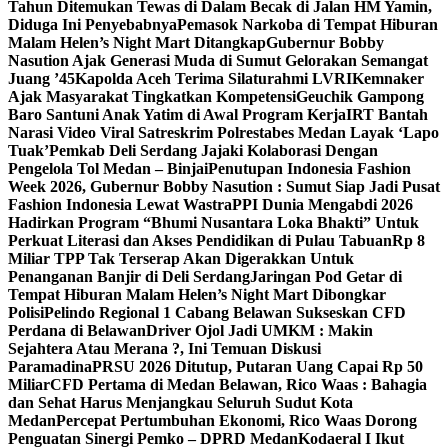
Tahun Ditemukan Tewas di Dalam Becak di Jalan HM Yamin,
Diduga Ini Penyebabnya
Pemasok Narkoba di Tempat Hiburan
Malam Helen’s Night Mart Ditangkap
Gubernur Bobby
Nasution Ajak Generasi Muda di Sumut Gelorakan Semangat
Juang ’45
Kapolda Aceh Terima Silaturahmi LVRI
Kemnaker
Ajak Masyarakat Tingkatkan Kompetensi
Geuchik Gampong
Baro Santuni Anak Yatim di Awal Program Kerja
IRT Bantah
Narasi Video Viral Satreskrim Polrestabes Medan Layak ‘Lapo
Tuak’
Pemkab Deli Serdang Jajaki Kolaborasi Dengan
Pengelola Tol Medan – Binjai
Penutupan Indonesia Fashion
Week 2026, Gubernur Bobby Nasution : Sumut Siap Jadi Pusat
Fashion Indonesia Lewat Wastra
PPI Dunia Mengabdi 2026
Hadirkan Program “Bhumi Nusantara Loka Bhakti” Untuk
Perkuat Literasi dan Akses Pendidikan di Pulau Tabuan
Rp 8
Miliar TPP Tak Terserap Akan Digerakkan Untuk
Penanganan Banjir di Deli Serdang
Jaringan Pod Getar di
Tempat Hiburan Malam Helen’s Night Mart Dibongkar
Polisi
Pelindo Regional 1 Cabang Belawan Sukseskan CFD
Perdana di Belawan
Driver Ojol Jadi UMKM : Makin
Sejahtera Atau Merana ?, Ini Temuan Diskusi
Paramadina
PRSU 2026 Ditutup, Putaran Uang Capai Rp 50
Miliar
CFD Pertama di Medan Belawan, Rico Waas : Bahagia
dan Sehat Harus Menjangkau Seluruh Sudut Kota
Medan
Percepat Pertumbuhan Ekonomi, Rico Waas Dorong
Penguatan Sinergi Pemko – DPRD Medan
Kodaeral I Ikut