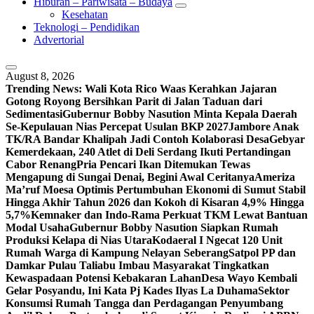
Hiburan – Pariwisata – Budaya
Kesehatan
Teknologi – Pendidikan
Advertorial
August 8, 2026
Trending News:
Wali Kota Rico Waas Kerahkan Jajaran
Gotong Royong Bersihkan Parit di Jalan Taduan dari
Sedimentasi
Gubernur Bobby Nasution Minta Kepala Daerah
Se-Kepulauan Nias Percepat Usulan BKP 2027
Jambore Anak
TK/RA Bandar Khalipah Jadi Contoh Kolaborasi Desa
Gebyar
Kemerdekaan, 240 Atlet di Deli Serdang Ikuti Pertandingan
Cabor Renang
Pria Pencari Ikan Ditemukan Tewas
Mengapung di Sungai Denai, Begini Awal Ceritanya‎
Ameriza
Ma’ruf Moesa‎ Optimis Pertumbuhan Ekonomi di Sumut Stabil
Hingga Akhir Tahun 2026 dan Kokoh di Kisaran 4,9% Hingga
5,7%
Kemnaker dan Indo-Rama Perkuat TKM Lewat Bantuan
Modal Usaha
Gubernur Bobby Nasution Siapkan Rumah
Produksi Kelapa di Nias Utara
Kodaeral I Ngecat 120 Unit
Rumah Warga di Kampung Nelayan Seberang
Satpol PP dan
Damkar Pulau Taliabu Imbau Masyarakat Tingkatkan
Kewaspadaan Potensi Kebakaran Lahan
Desa Wayo Kembali
Gelar Posyandu, Ini Kata Pj Kades Ilyas La Duhama
Sektor
Konsumsi Rumah Tangga dan Perdagangan Penyumbang