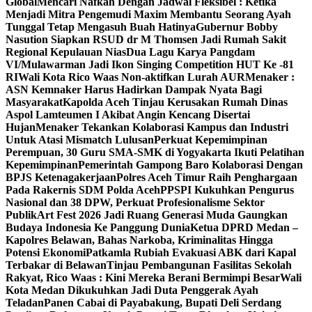
Global
Mencari Nafkah Dengan Jadwal Fleksibel : Ketika
Menjadi Mitra Pengemudi Maxim Membantu Seorang Ayah
Tunggal Tetap Mengasuh Buah Hatinya
Gubernur Bobby
Nasution Siapkan RSUD dr M Thomsen Jadi Rumah Sakit
Regional Kepulauan Nias
Dua Lagu Karya Pangdam
VI/Mulawarman Jadi Ikon Singing Competition HUT Ke -81
RI
Wali Kota Rico Waas Non-aktifkan Lurah AUR
Menaker :
ASN Kemnaker Harus Hadirkan Dampak Nyata Bagi
Masyarakat
Kapolda Aceh Tinjau Kerusakan Rumah Dinas
Aspol Lamteumen I Akibat Angin Kencang Disertai
Hujan
Menaker Tekankan Kolaborasi Kampus dan Industri
Untuk Atasi Mismatch Lulusan
Perkuat Kepemimpinan
Perempuan, 30 Guru SMA-SMK di Yogyakarta Ikuti Pelatihan
Kepemimpinan
Pemerintah Gampong Baro Kolaborasi Dengan
BPJS Ketenagakerjaan
Polres Aceh Timur Raih Penghargaan
Pada Rakernis SDM Polda Aceh
PPSPI Kukuhkan Pengurus
Nasional dan 38 DPW, Perkuat Profesionalisme Sektor
Publik
Art Fest 2026 Jadi Ruang Generasi Muda Gaungkan
Budaya Indonesia Ke Panggung Dunia
Ketua DPRD Medan –
Kapolres Belawan, Bahas Narkoba, Kriminalitas Hingga
Potensi Ekonomi
Patkamla Rubiah Evakuasi ABK dari Kapal
Terbakar di Belawan
Tinjau Pembangunan Fasilitas Sekolah
Rakyat, Rico Waas : Kini Mereka Berani Bermimpi Besar
Wali
Kota Medan Dikukuhkan Jadi Duta Penggerak Ayah
Teladan
Panen Cabai di Payabakung, Bupati Deli Serdang