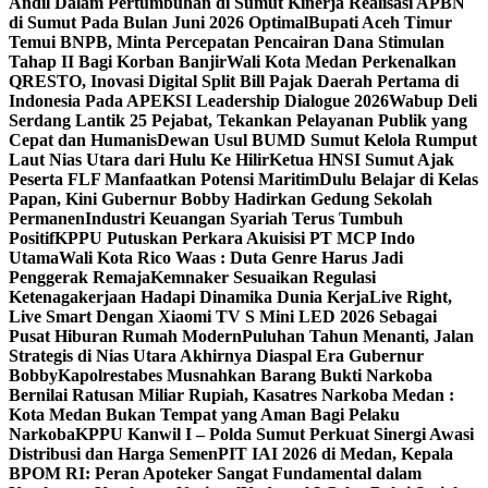
Andil Dalam Pertumbuhan di Sumut ‎
Kinerja Realisasi APBN
di Sumut Pada Bulan Juni 2026 Optimal‎‎
Bupati Aceh Timur
Temui BNPB, Minta Percepatan Pencairan Dana Stimulan
Tahap II Bagi Korban Banjir
Wali Kota Medan Perkenalkan
QRESTO, Inovasi Digital Split Bill Pajak Daerah Pertama di
Indonesia Pada APEKSI Leadership Dialogue 2026
Wabup Deli
Serdang Lantik 25 Pejabat, Tekankan Pelayanan Publik yang
Cepat dan Humanis
Dewan Usul BUMD Sumut Kelola Rumput
Laut Nias Utara dari Hulu Ke Hilir
Ketua HNSI Sumut Ajak
Peserta FLF Manfaatkan Potensi Maritim
Dulu Belajar di Kelas
Papan, Kini Gubernur Bobby Hadirkan Gedung Sekolah
Permanen
Industri Keuangan Syariah Terus Tumbuh
Positif
KPPU Putuskan Perkara Akuisisi PT MCP Indo
Utama
Wali Kota Rico Waas : Duta Genre Harus Jadi
Penggerak Remaja
Kemnaker Sesuaikan Regulasi
Ketenagakerjaan Hadapi Dinamika Dunia Kerja
Live Right,
Live Smart Dengan Xiaomi TV S Mini LED 2026 Sebagai
Pusat Hiburan Rumah Modern
Puluhan Tahun Menanti, Jalan
Strategis di Nias Utara Akhirnya Diaspal Era Gubernur
Bobby
Kapolrestabes Musnahkan Barang Bukti Narkoba
Bernilai Ratusan Miliar Rupiah, Kasatres Narkoba Medan :
Kota Medan Bukan Tempat yang Aman Bagi Pelaku
Narkoba
KPPU Kanwil I – Polda Sumut Perkuat Sinergi Awasi
Distribusi dan Harga Semen
PIT IAI 2026 di Medan, Kepala
BPOM RI: Peran Apoteker Sangat Fundamental dalam