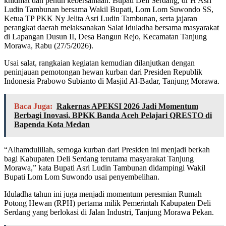
khidmat dan penuh kebersamaan. Bupati Deli Serdang, dr H Asri
Ludin Tambunan bersama Wakil Bupati, Lom Lom Suwondo SS,
Ketua TP PKK Ny Jelita Asri Ludin Tambunan, serta jajaran
perangkat daerah melaksanakan Salat Iduladha bersama masyarakat
di Lapangan Dusun II, Desa Bangun Rejo, Kecamatan Tanjung
Morawa, Rabu (27/5/2026).
Usai salat, rangkaian kegiatan kemudian dilanjutkan dengan
peninjauan pemotongan hewan kurban dari Presiden Republik
Indonesia Prabowo Subianto di Masjid Al-Badar, Tanjung Morawa.
Baca Juga:
Rakernas APEKSI 2026 Jadi Momentum
Berbagi Inovasi, BPKK Banda Aceh Pelajari QRESTO di
Bapenda Kota Medan
“Alhamdulillah, semoga kurban dari Presiden ini menjadi berkah
bagi Kabupaten Deli Serdang terutama masyarakat Tanjung
Morawa,” kata Bupati Asri Ludin Tambunan didampingi Wakil
Bupati Lom Lom Suwondo usai penyembelihan.
Iduladha tahun ini juga menjadi momentum peresmian Rumah
Potong Hewan (RPH) pertama milik Pemerintah Kabupaten Deli
Serdang yang berlokasi di Jalan Industri, Tanjung Morawa Pekan.