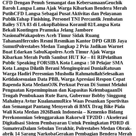
CFD Dengan Penuh Semangat dan Kebersamaan
Geuchik
Baroh Langsa Lama Ajak Warga Kibarkan Bendera Merah
Putih
CFD Langsa Sebagai Pusat Aktivitas dan Pelayanan
Publik
Tahap Finishing, Personel TNI Percantik Jembatan
Bailey STA 83 di Lokop
Babinsa Koramil 02/Langsa Kota
Bekali Kontingen Pramuka Jelang Jambore
Nasional
Wakapolres Aceh Timur Sidak Ruang
Tahanan
Hercules Resmi Resmikan Kantor DPD GRIB Jaya
Sumut
Polrestabes Medan Tangkap 2 Pria Jadikan Warnet
Buat Edarkan Sabu
Kapolres Aceh Timur Ajak Warga
Kibarkan Merah Putih Sambut HUT Ke – 81 RI
Pelatihan
Public Speaking FORSIBA Kota Langsa : 50 Pelajar SMA
Kota Langsa Dilatih Berani Menginspirasi Dunia
Ratusan
Warga Hadiri Peresmian Musholla Rahmatullah
Selesaikan
Ketidaksesuaian Data PBB, Warga Apresiasi Respon Cepat
Bapenda Kota Medan
OJK Perkuat Peran Di Sumut Melalui
Penguatan Kepemimpinan dan Kapasitas Kelembagaan
Di
Tengah Pembukaan Rute Baru, Gubernur Bobby Singgung
Mahalnya Avtur Kualanamu
Rico Waas Pesankan Sportivitas
dan Semangat Pantang Menyerah di BMX Drag Bike Piala
Wali Kota Medan 2026
Bank Indonesia – Kemenko Bidang
Perekonomian Selenggarakan Rakorwil TP2DD : Akselerasi
Digitalisasi Sistem Pembayaran Untuk Peningkatan PDRD di
Sumatera
Dalam Sebulan Terakhir, Polrestabes Medan Obrak-
abrik 14 Sarang Narkoba
Gerakan Pembagian Bendera Merah