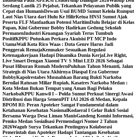
Indonesia Pada APEKSI Leadership Dialogue 2026
Wabup Deli
Serdang Lantik 25 Pejabat, Tekankan Pelayanan Publik yang
Cepat dan Humanis
Dewan Usul BUMD Sumut Kelola Rumput
Laut Nias Utara dari Hulu Ke Hilir
Ketua HNSI Sumut Ajak
Peserta FLF Manfaatkan Potensi Maritim
Dulu Belajar di Kelas
Papan, Kini Gubernur Bobby Hadirkan Gedung Sekolah
Permanen
Industri Keuangan Syariah Terus Tumbuh
Positif
KPPU Putuskan Perkara Akuisisi PT MCP Indo
Utama
Wali Kota Rico Waas : Duta Genre Harus Jadi
Penggerak Remaja
Kemnaker Sesuaikan Regulasi
Ketenagakerjaan Hadapi Dinamika Dunia Kerja
Live Right,
Live Smart Dengan Xiaomi TV S Mini LED 2026 Sebagai
Pusat Hiburan Rumah Modern
Puluhan Tahun Menanti, Jalan
Strategis di Nias Utara Akhirnya Diaspal Era Gubernur
Bobby
Kapolrestabes Musnahkan Barang Bukti Narkoba
Bernilai Ratusan Miliar Rupiah, Kasatres Narkoba Medan :
Kota Medan Bukan Tempat yang Aman Bagi Pelaku
Narkoba
KPPU Kanwil I – Polda Sumut Perkuat Sinergi Awasi
Distribusi dan Harga Semen
PIT IAI 2026 di Medan, Kepala
BPOM RI: Peran Apoteker Sangat Fundamental dalam
Ketahanan Kesehatan Nasional
Kodaeral I Gelar Bakti Sosial
Bersama Warga Desa Limau Manis
Gandeng Komisi Informasi,
Pemko Medan Sosialisasi Permendagri Nomor 2 Tahun
2026
Wagub Surya Tekankan Pentingnya Kolaborasi
Pemerintah dan Apoteker Hadapi Tantangan Kesehatan