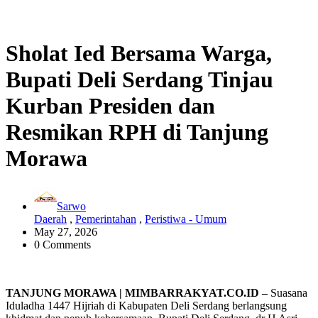
Sholat Ied Bersama Warga,
Bupati Deli Serdang Tinjau
Kurban Presiden dan
Resmikan RPH di Tanjung
Morawa
Sarwo
Daerah
,
Pemerintahan
,
Peristiwa - Umum
May 27, 2026
0 Comments
TANJUNG MORAWA | MIMBARRAKYAT.CO.ID –
Suasana
Iduladha 1447 Hijriah di Kabupaten Deli Serdang berlangsung