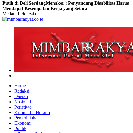
Putih di Deli Serdang
Menaker : Penyandang Disabilitas Harus
Mendapat Kesempatan Kerja yang Setara
Medan, Indonesia
Home
Redaksi
Daerah
Nasional
Peristiwa
Kriminal – Hukum
Pemerintahan
Ekonomi
Politik