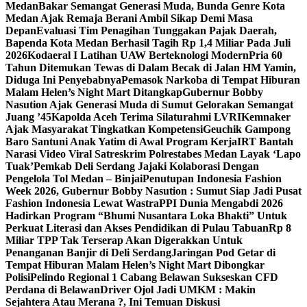
Medan
Bakar Semangat Generasi Muda, Bunda Genre Kota
Medan Ajak Remaja Berani Ambil Sikap Demi Masa
Depan
Evaluasi Tim Penagihan Tunggakan Pajak Daerah,
Bapenda Kota Medan Berhasil Tagih Rp 1,4 Miliar Pada Juli
2026
Kodaeral I Latihan UAW Berteknologi Modern
Pria 60
Tahun Ditemukan Tewas di Dalam Becak di Jalan HM Yamin,
Diduga Ini Penyebabnya
Pemasok Narkoba di Tempat Hiburan
Malam Helen’s Night Mart Ditangkap
Gubernur Bobby
Nasution Ajak Generasi Muda di Sumut Gelorakan Semangat
Juang ’45
Kapolda Aceh Terima Silaturahmi LVRI
Kemnaker
Ajak Masyarakat Tingkatkan Kompetensi
Geuchik Gampong
Baro Santuni Anak Yatim di Awal Program Kerja
IRT Bantah
Narasi Video Viral Satreskrim Polrestabes Medan Layak ‘Lapo
Tuak’
Pemkab Deli Serdang Jajaki Kolaborasi Dengan
Pengelola Tol Medan – Binjai
Penutupan Indonesia Fashion
Week 2026, Gubernur Bobby Nasution : Sumut Siap Jadi Pusat
Fashion Indonesia Lewat Wastra
PPI Dunia Mengabdi 2026
Hadirkan Program “Bhumi Nusantara Loka Bhakti” Untuk
Perkuat Literasi dan Akses Pendidikan di Pulau Tabuan
Rp 8
Miliar TPP Tak Terserap Akan Digerakkan Untuk
Penanganan Banjir di Deli Serdang
Jaringan Pod Getar di
Tempat Hiburan Malam Helen’s Night Mart Dibongkar
Polisi
Pelindo Regional 1 Cabang Belawan Sukseskan CFD
Perdana di Belawan
Driver Ojol Jadi UMKM : Makin
Sejahtera Atau Merana ?, Ini Temuan Diskusi