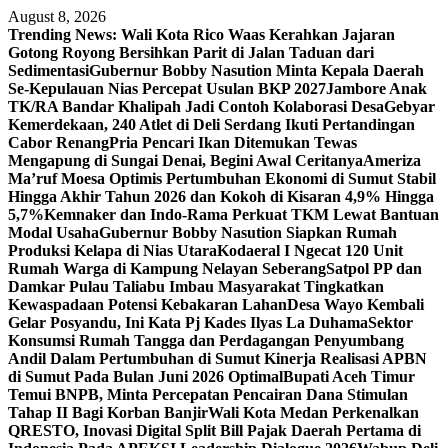
Skip
August 8, 2026
to
Trending News:
Wali Kota Rico Waas Kerahkan Jajaran
content
Gotong Royong Bersihkan Parit di Jalan Taduan dari
Sedimentasi
Gubernur Bobby Nasution Minta Kepala Daerah
Se-Kepulauan Nias Percepat Usulan BKP 2027
Jambore Anak
TK/RA Bandar Khalipah Jadi Contoh Kolaborasi Desa
Gebyar
Kemerdekaan, 240 Atlet di Deli Serdang Ikuti Pertandingan
Cabor Renang
Pria Pencari Ikan Ditemukan Tewas
Mengapung di Sungai Denai, Begini Awal Ceritanya‎
Ameriza
Ma’ruf Moesa‎ Optimis Pertumbuhan Ekonomi di Sumut Stabil
Hingga Akhir Tahun 2026 dan Kokoh di Kisaran 4,9% Hingga
5,7%
Kemnaker dan Indo-Rama Perkuat TKM Lewat Bantuan
Modal Usaha
Gubernur Bobby Nasution Siapkan Rumah
Produksi Kelapa di Nias Utara
Kodaeral I Ngecat 120 Unit
Rumah Warga di Kampung Nelayan Seberang
Satpol PP dan
Damkar Pulau Taliabu Imbau Masyarakat Tingkatkan
Kewaspadaan Potensi Kebakaran Lahan
Desa Wayo Kembali
Gelar Posyandu, Ini Kata Pj Kades Ilyas La Duhama
Sektor
Konsumsi Rumah Tangga dan Perdagangan Penyumbang
Andil Dalam Pertumbuhan di Sumut ‎
Kinerja Realisasi APBN
di Sumut Pada Bulan Juni 2026 Optimal‎‎
Bupati Aceh Timur
Temui BNPB, Minta Percepatan Pencairan Dana Stimulan
Tahap II Bagi Korban Banjir
Wali Kota Medan Perkenalkan
QRESTO, Inovasi Digital Split Bill Pajak Daerah Pertama di