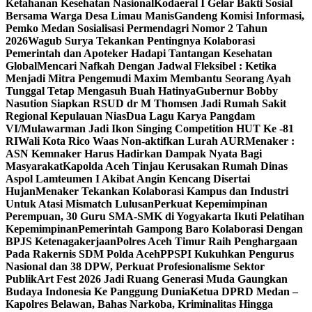
Ketahanan Kesehatan Nasional
Kodaeral I Gelar Bakti Sosial
Bersama Warga Desa Limau Manis
Gandeng Komisi Informasi,
Pemko Medan Sosialisasi Permendagri Nomor 2 Tahun
2026
Wagub Surya Tekankan Pentingnya Kolaborasi
Pemerintah dan Apoteker Hadapi Tantangan Kesehatan
Global
Mencari Nafkah Dengan Jadwal Fleksibel : Ketika
Menjadi Mitra Pengemudi Maxim Membantu Seorang Ayah
Tunggal Tetap Mengasuh Buah Hatinya
Gubernur Bobby
Nasution Siapkan RSUD dr M Thomsen Jadi Rumah Sakit
Regional Kepulauan Nias
Dua Lagu Karya Pangdam
VI/Mulawarman Jadi Ikon Singing Competition HUT Ke -81
RI
Wali Kota Rico Waas Non-aktifkan Lurah AUR
Menaker :
ASN Kemnaker Harus Hadirkan Dampak Nyata Bagi
Masyarakat
Kapolda Aceh Tinjau Kerusakan Rumah Dinas
Aspol Lamteumen I Akibat Angin Kencang Disertai
Hujan
Menaker Tekankan Kolaborasi Kampus dan Industri
Untuk Atasi Mismatch Lulusan
Perkuat Kepemimpinan
Perempuan, 30 Guru SMA-SMK di Yogyakarta Ikuti Pelatihan
Kepemimpinan
Pemerintah Gampong Baro Kolaborasi Dengan
BPJS Ketenagakerjaan
Polres Aceh Timur Raih Penghargaan
Pada Rakernis SDM Polda Aceh
PPSPI Kukuhkan Pengurus
Nasional dan 38 DPW, Perkuat Profesionalisme Sektor
Publik
Art Fest 2026 Jadi Ruang Generasi Muda Gaungkan
Budaya Indonesia Ke Panggung Dunia
Ketua DPRD Medan –
Kapolres Belawan, Bahas Narkoba, Kriminalitas Hingga