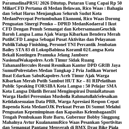
Paramadina
PRSU 2026 Ditutup, Putaran Uang Capai Rp 50
Miliar
CFD Pertama di Medan Belawan, Rico Waas : Bahagia
dan Sehat Harus Menjangkau Seluruh Sudut Kota
Medan
Percepat Pertumbuhan Ekonomi, Rico Waas Dorong
Penguatan Sinergi Pemko – DPRD Medan
Kodaeral I Ikut
CFD Dengan Penuh Semangat dan Kebersamaan
Geuchik
Baroh Langsa Lama Ajak Warga Kibarkan Bendera Merah
Putih
CFD Langsa Sebagai Pusat Aktivitas dan Pelayanan
Publik
Tahap Finishing, Personel TNI Percantik Jembatan
Bailey STA 83 di Lokop
Babinsa Koramil 02/Langsa Kota
Bekali Kontingen Pramuka Jelang Jambore
Nasional
Wakapolres Aceh Timur Sidak Ruang
Tahanan
Hercules Resmi Resmikan Kantor DPD GRIB Jaya
Sumut
Polrestabes Medan Tangkap 2 Pria Jadikan Warnet
Buat Edarkan Sabu
Kapolres Aceh Timur Ajak Warga
Kibarkan Merah Putih Sambut HUT Ke – 81 RI
Pelatihan
Public Speaking FORSIBA Kota Langsa : 50 Pelajar SMA
Kota Langsa Dilatih Berani Menginspirasi Dunia
Ratusan
Warga Hadiri Peresmian Musholla Rahmatullah
Selesaikan
Ketidaksesuaian Data PBB, Warga Apresiasi Respon Cepat
Bapenda Kota Medan
OJK Perkuat Peran Di Sumut Melalui
Penguatan Kepemimpinan dan Kapasitas Kelembagaan
Di
Tengah Pembukaan Rute Baru, Gubernur Bobby Singgung
Mahalnya Avtur Kualanamu
Rico Waas Pesankan Sportivitas
dan Semangat Pantang Menyerah di BMX Drag Bike Piala