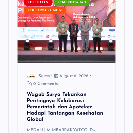
a
KESEHATAN
PEMERINTAHAN
PERISTIWA - UMUM
t
i
o
n
Sarwo
August 6, 2026
0 Comments
Wagub Surya Tekankan
Pentingnya Kolaborasi
Pemerintah dan Apoteker
Hadapi Tantangan Kesehatan
Global
MEDAN | MIMBARRAKYAT.CO.ID–