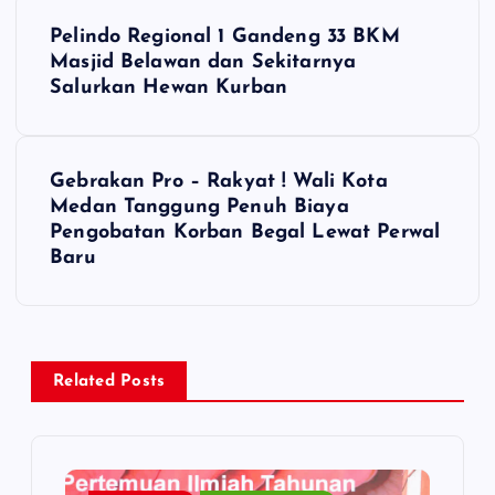
P
Pelindo Regional 1 Gandeng 33 BKM
o
Masjid Belawan dan Sekitarnya
Salurkan Hewan Kurban
s
t
Gebrakan Pro – Rakyat ! Wali Kota
Medan Tanggung Penuh Biaya
n
Pengobatan Korban Begal Lewat Perwal
Baru
a
v
i
Related Posts
g