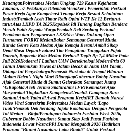
K
e
u
a
n
g
a
n
P
o
l
r
e
s
t
a
b
e
s
M
e
d
a
n
U
n
g
k
a
p
7
2
9
K
a
s
u
s
K
e
j
a
h
a
t
a
n
J
a
l
a
n
a
n
,
5
7
P
e
l
a
k
u
n
y
a
D
i
t
e
m
b
a
k
M
e
n
a
k
e
r
:
P
e
m
e
r
i
n
t
a
h
P
e
r
k
u
a
t
P
a
s
a
r
K
e
r
j
a
A
g
a
r
K
o
m
p
e
t
e
n
s
i
T
e
n
a
g
a
K
e
r
j
a
S
e
s
u
a
i
K
e
b
u
t
u
h
a
n
I
n
d
u
s
t
r
i
P
e
m
k
a
b
A
c
e
h
T
i
m
u
r
R
a
i
h
O
p
i
n
i
W
T
P
K
e
1
2
B
e
r
t
u
r
u
t
-
t
u
r
u
t
A
t
a
s
L
K
P
D
T
A
2
0
2
5
K
a
p
o
l
s
e
k
I
d
i
T
u
n
o
n
g
B
a
g
i
k
a
n
B
e
n
d
e
r
a
M
e
r
a
h
P
u
t
i
h
K
e
p
a
d
a
W
a
r
g
a
P
e
m
k
a
b
D
e
l
i
S
e
r
d
a
n
g
P
e
r
k
u
a
t
P
e
n
a
t
a
a
n
d
a
n
P
e
n
g
a
w
a
s
a
n
L
K
S
R
i
c
o
W
a
a
s
D
u
k
u
n
g
O
p
e
n
T
u
r
n
a
m
e
n
F
O
R
K
I
M
e
d
a
n
B
a
k
a
r
S
e
m
a
n
g
a
t
G
e
n
e
r
a
s
i
M
u
d
a
,
B
u
n
d
a
G
e
n
r
e
K
o
t
a
M
e
d
a
n
A
j
a
k
R
e
m
a
j
a
B
e
r
a
n
i
A
m
b
i
l
S
i
k
a
p
D
e
m
i
M
a
s
a
D
e
p
a
n
E
v
a
l
u
a
s
i
T
i
m
P
e
n
a
g
i
h
a
n
T
u
n
g
g
a
k
a
n
P
a
j
a
k
D
a
e
r
a
h
,
B
a
p
e
n
d
a
K
o
t
a
M
e
d
a
n
B
e
r
h
a
s
i
l
T
a
g
i
h
R
p
1
,
4
M
i
l
i
a
r
P
a
d
a
J
u
l
i
2
0
2
6
K
o
d
a
e
r
a
l
I
L
a
t
i
h
a
n
U
A
W
B
e
r
t
e
k
n
o
l
o
g
i
M
o
d
e
r
n
P
r
i
a
6
0
T
a
h
u
n
D
i
t
e
m
u
k
a
n
T
e
w
a
s
d
i
D
a
l
a
m
B
e
c
a
k
d
i
J
a
l
a
n
H
M
Y
a
m
i
n
,
D
i
d
u
g
a
I
n
i
P
e
n
y
e
b
a
b
n
y
a
P
e
m
a
s
o
k
N
a
r
k
o
b
a
d
i
T
e
m
p
a
t
H
i
b
u
r
a
n
M
a
l
a
m
H
e
l
e
n
’
s
N
i
g
h
t
M
a
r
t
D
i
t
a
n
g
k
a
p
G
u
b
e
r
n
u
r
B
o
b
b
y
N
a
s
u
t
i
o
n
A
j
a
k
G
e
n
e
r
a
s
i
M
u
d
a
d
i
S
u
m
u
t
G
e
l
o
r
a
k
a
n
S
e
m
a
n
g
a
t
J
u
a
n
g
’
4
5
K
a
p
o
l
d
a
A
c
e
h
T
e
r
i
m
a
S
i
l
a
t
u
r
a
h
m
i
L
V
R
I
K
e
m
n
a
k
e
r
A
j
a
k
M
a
s
y
a
r
a
k
a
t
T
i
n
g
k
a
t
k
a
n
K
o
m
p
e
t
e
n
s
i
G
e
u
c
h
i
k
G
a
m
p
o
n
g
B
a
r
o
S
a
n
t
u
n
i
A
n
a
k
Y
a
t
i
m
d
i
A
w
a
l
P
r
o
g
r
a
m
K
e
r
j
a
I
R
T
B
a
n
t
a
h
N
a
r
a
s
i
V
i
d
e
o
V
i
r
a
l
S
a
t
r
e
s
k
r
i
m
P
o
l
r
e
s
t
a
b
e
s
M
e
d
a
n
L
a
y
a
k
‘
L
a
p
o
T
u
a
k
’
P
e
m
k
a
b
D
e
l
i
S
e
r
d
a
n
g
J
a
j
a
k
i
K
o
l
a
b
o
r
a
s
i
D
e
n
g
a
n
P
e
n
g
e
l
o
l
a
T
o
l
M
e
d
a
n
–
B
i
n
j
a
i
P
e
n
u
t
u
p
a
n
I
n
d
o
n
e
s
i
a
F
a
s
h
i
o
n
W
e
e
k
2
0
2
6
,
G
u
b
e
r
n
u
r
B
o
b
b
y
N
a
s
u
t
i
o
n
:
S
u
m
u
t
S
i
a
p
J
a
d
i
P
u
s
a
t
F
a
s
h
i
o
n
I
n
d
o
n
e
s
i
a
L
e
w
a
t
W
a
s
t
r
a
P
P
I
D
u
n
i
a
M
e
n
g
a
b
d
i
2
0
2
6
H
a
d
i
r
k
a
n
P
r
o
g
r
a
m
“
B
h
u
m
i
N
u
s
a
n
t
a
r
a
L
o
k
a
B
h
a
k
t
i
”
U
n
t
u
k
P
e
r
k
u
a
t