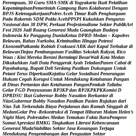
P
e
r
e
m
p
u
a
n
,
3
0
G
u
r
u
S
M
A
-
S
M
K
d
i
Y
o
g
y
a
k
a
r
t
a
I
k
u
t
i
P
e
l
a
t
i
h
a
n
K
e
p
e
m
i
m
p
i
n
a
n
P
e
m
e
r
i
n
t
a
h
G
a
m
p
o
n
g
B
a
r
o
K
o
l
a
b
o
r
a
s
i
D
e
n
g
a
n
B
P
J
S
K
e
t
e
n
a
g
a
k
e
r
j
a
a
n
P
o
l
r
e
s
A
c
e
h
T
i
m
u
r
R
a
i
h
P
e
n
g
h
a
r
g
a
a
n
P
a
d
a
R
a
k
e
r
n
i
s
S
D
M
P
o
l
d
a
A
c
e
h
P
P
S
P
I
K
u
k
u
h
k
a
n
P
e
n
g
u
r
u
s
N
a
s
i
o
n
a
l
d
a
n
3
8
D
P
W
,
P
e
r
k
u
a
t
P
r
o
f
e
s
i
o
n
a
l
i
s
m
e
S
e
k
t
o
r
P
u
b
l
i
k
A
r
t
F
e
s
t
2
0
2
6
J
a
d
i
R
u
a
n
g
G
e
n
e
r
a
s
i
M
u
d
a
G
a
u
n
g
k
a
n
B
u
d
a
y
a
I
n
d
o
n
e
s
i
a
K
e
P
a
n
g
g
u
n
g
D
u
n
i
a
K
e
t
u
a
D
P
R
D
M
e
d
a
n
–
K
a
p
o
l
r
e
s
B
e
l
a
w
a
n
,
B
a
h
a
s
N
a
r
k
o
b
a
,
K
r
i
m
i
n
a
l
i
t
a
s
H
i
n
g
g
a
P
o
t
e
n
s
i
E
k
o
n
o
m
i
P
a
t
k
a
m
l
a
R
u
b
i
a
h
E
v
a
k
u
a
s
i
A
B
K
d
a
r
i
K
a
p
a
l
T
e
r
b
a
k
a
r
d
i
B
e
l
a
w
a
n
T
i
n
j
a
u
P
e
m
b
a
n
g
u
n
a
n
F
a
s
i
l
i
t
a
s
S
e
k
o
l
a
h
R
a
k
y
a
t
,
R
i
c
o
W
a
a
s
:
K
i
n
i
M
e
r
e
k
a
B
e
r
a
n
i
B
e
r
m
i
m
p
i
B
e
s
a
r
W
a
l
i
K
o
t
a
M
e
d
a
n
D
i
k
u
k
u
h
k
a
n
J
a
d
i
D
u
t
a
P
e
n
g
g
e
r
a
k
A
y
a
h
T
e
l
a
d
a
n
P
a
n
e
n
C
a
b
a
i
d
i
P
a
y
a
b
a
k
u
n
g
,
B
u
p
a
t
i
D
e
l
i
S
e
r
d
a
n
g
P
a
s
t
i
k
a
n
D
u
k
u
n
g
a
n
U
n
t
u
k
P
e
t
a
n
i
T
e
r
u
s
D
i
p
e
r
k
u
a
t
K
e
j
a
t
i
s
u
G
e
l
a
r
S
o
s
i
a
l
i
s
a
s
i
P
e
n
e
r
a
n
g
a
n
H
u
k
u
m
C
e
g
a
h
K
o
r
u
p
s
i
U
n
t
u
k
M
e
n
d
u
k
u
n
g
K
e
t
a
h
a
n
a
n
P
a
n
g
a
n
d
i
D
i
n
a
s
P
e
r
t
a
n
i
a
n
d
a
n
K
e
t
a
h
a
n
a
n
P
a
n
g
a
n
P
e
m
k
a
b
T
a
l
i
a
b
u
G
e
l
a
r
F
G
D
P
e
n
y
u
s
u
n
a
n
R
P
3
K
P
d
a
n
R
P
2
K
P
K
P
K
K
o
m
i
s
i
D
D
P
R
D
S
U
I
k
u
t
G
u
b
e
r
n
u
r
B
o
b
b
y
N
a
s
u
t
i
o
n
B
e
r
k
a
n
t
o
r
d
i
N
i
a
s
G
u
b
e
r
n
u
r
B
o
b
b
y
N
a
s
u
t
i
o
n
P
a
s
t
i
k
a
n
P
a
s
i
e
n
R
u
j
u
k
a
n
d
a
r
i
N
i
a
s
T
a
k
T
e
r
k
e
n
d
a
l
a
B
i
a
y
a
P
e
r
j
a
l
a
n
a
n
d
a
n
R
u
m
a
h
S
i
n
g
g
a
h
d
i
M
e
d
a
n
G
e
l
a
r
P
r
a
-
R
e
k
o
n
t
r
u
k
s
i
d
i
T
e
m
p
a
t
H
i
b
u
r
a
n
M
a
l
a
m
H
e
l
e
n
’
s
N
i
g
h
t
M
a
r
t
,
P
o
l
r
e
s
t
a
b
e
s
M
e
d
a
n
T
e
m
u
k
a
n
F
a
k
t
a
B
a
r
u
P
e
m
p
r
o
v
S
u
m
u
t
A
p
r
e
s
i
a
s
i
B
M
K
G
T
i
n
g
k
a
t
k
a
n
L
i
t
e
r
a
s
i
K
e
b
e
n
c
a
n
a
a
n
G
e
n
e
r
a
s
i
M
u
d
a
S
t
a
b
i
l
i
t
a
s
S
e
k
t
o
r
J
a
s
a
K
e
u
a
n
g
a
n
T
e
r
j
a
g
a
M
e
n
d
u
k
u
n
g
P
e
n
g
e
m
b
a
n
g
a
n
d
a
n
P
e
n
g
u
a
t
a
n
S
e
k
t
o
r