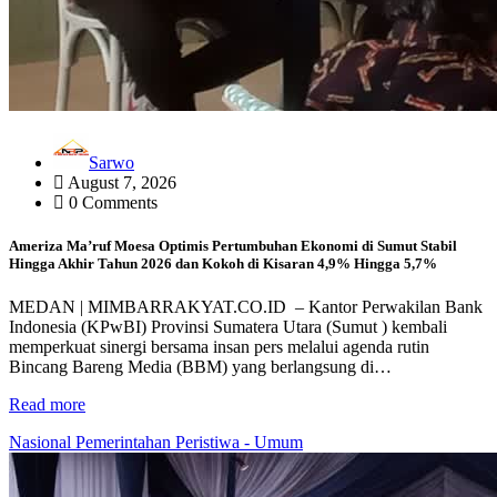
Sarwo
August 7, 2026
0 Comments
Ameriza Ma’ruf Moesa‎ Optimis Pertumbuhan Ekonomi di Sumut Stabil
Hingga Akhir Tahun 2026 dan Kokoh di Kisaran 4,9% Hingga 5,7%
MEDAN | MIMBARRAKYAT.CO.ID – Kantor Perwakilan Bank
Indonesia (KPwBI) Provinsi Sumatera Utara (Sumut ) kembali
memperkuat sinergi bersama insan pers melalui agenda rutin
Bincang Bareng Media (BBM) yang berlangsung di…
Read more
Nasional
Pemerintahan
Peristiwa - Umum