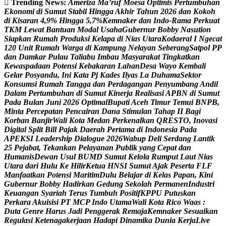
Trending News:
A
m
e
r
i
z
a
M
a
’
r
u
f
M
o
e
s
a
O
p
t
i
m
i
s
P
e
r
t
u
m
b
u
h
a
n
E
k
o
n
o
m
i
d
i
S
u
m
u
t
S
t
a
b
i
l
H
i
n
g
g
a
A
k
h
i
r
T
a
h
u
n
2
0
2
6
d
a
n
K
o
k
o
h
d
i
K
i
s
a
r
a
n
4
,
9
%
H
i
n
g
g
a
5
,
7
%
K
e
m
n
a
k
e
r
d
a
n
I
n
d
o
-
R
a
m
a
P
e
r
k
u
a
t
T
K
M
L
e
w
a
t
B
a
n
t
u
a
n
M
o
d
a
l
U
s
a
h
a
G
u
b
e
r
n
u
r
B
o
b
b
y
N
a
s
u
t
i
o
n
S
i
a
p
k
a
n
R
u
m
a
h
P
r
o
d
u
k
s
i
K
e
l
a
p
a
d
i
N
i
a
s
U
t
a
r
a
K
o
d
a
e
r
a
l
I
N
g
e
c
a
t
1
2
0
U
n
i
t
R
u
m
a
h
W
a
r
g
a
d
i
K
a
m
p
u
n
g
N
e
l
a
y
a
n
S
e
b
e
r
a
n
g
S
a
t
p
o
l
P
P
d
a
n
D
a
m
k
a
r
P
u
l
a
u
T
a
l
i
a
b
u
I
m
b
a
u
M
a
s
y
a
r
a
k
a
t
T
i
n
g
k
a
t
k
a
n
K
e
w
a
s
p
a
d
a
a
n
P
o
t
e
n
s
i
K
e
b
a
k
a
r
a
n
L
a
h
a
n
D
e
s
a
W
a
y
o
K
e
m
b
a
l
i
G
e
l
a
r
P
o
s
y
a
n
d
u
,
I
n
i
K
a
t
a
P
j
K
a
d
e
s
I
l
y
a
s
L
a
D
u
h
a
m
a
S
e
k
t
o
r
K
o
n
s
u
m
s
i
R
u
m
a
h
T
a
n
g
g
a
d
a
n
P
e
r
d
a
g
a
n
g
a
n
P
e
n
y
u
m
b
a
n
g
A
n
d
i
l
D
a
l
a
m
P
e
r
t
u
m
b
u
h
a
n
d
i
S
u
m
u
t
K
i
n
e
r
j
a
R
e
a
l
i
s
a
s
i
A
P
B
N
d
i
S
u
m
u
t
P
a
d
a
B
u
l
a
n
J
u
n
i
2
0
2
6
O
p
t
i
m
a
l
B
u
p
a
t
i
A
c
e
h
T
i
m
u
r
T
e
m
u
i
B
N
P
B
,
M
i
n
t
a
P
e
r
c
e
p
a
t
a
n
P
e
n
c
a
i
r
a
n
D
a
n
a
S
t
i
m
u
l
a
n
T
a
h
a
p
I
I
B
a
g
i
K
o
r
b
a
n
B
a
n
j
i
r
W
a
l
i
K
o
t
a
M
e
d
a
n
P
e
r
k
e
n
a
l
k
a
n
Q
R
E
S
T
O
,
I
n
o
v
a
s
i
D
i
g
i
t
a
l
S
p
l
i
t
B
i
l
l
P
a
j
a
k
D
a
e
r
a
h
P
e
r
t
a
m
a
d
i
I
n
d
o
n
e
s
i
a
P
a
d
a
A
P
E
K
S
I
L
e
a
d
e
r
s
h
i
p
D
i
a
l
o
g
u
e
2
0
2
6
W
a
b
u
p
D
e
l
i
S
e
r
d
a
n
g
L
a
n
t
i
k
2
5
P
e
j
a
b
a
t
,
T
e
k
a
n
k
a
n
P
e
l
a
y
a
n
a
n
P
u
b
l
i
k
y
a
n
g
C
e
p
a
t
d
a
n
H
u
m
a
n
i
s
D
e
w
a
n
U
s
u
l
B
U
M
D
S
u
m
u
t
K
e
l
o
l
a
R
u
m
p
u
t
L
a
u
t
N
i
a
s
U
t
a
r
a
d
a
r
i
H
u
l
u
K
e
H
i
l
i
r
K
e
t
u
a
H
N
S
I
S
u
m
u
t
A
j
a
k
P
e
s
e
r
t
a
F
L
F
M
a
n
f
a
a
t
k
a
n
P
o
t
e
n
s
i
M
a
r
i
t
i
m
D
u
l
u
B
e
l
a
j
a
r
d
i
K
e
l
a
s
P
a
p
a
n
,
K
i
n
i
G
u
b
e
r
n
u
r
B
o
b
b
y
H
a
d
i
r
k
a
n
G
e
d
u
n
g
S
e
k
o
l
a
h
P
e
r
m
a
n
e
n
I
n
d
u
s
t
r
i
K
e
u
a
n
g
a
n
S
y
a
r
i
a
h
T
e
r
u
s
T
u
m
b
u
h
P
o
s
i
t
i
f
K
P
P
U
P
u
t
u
s
k
a
n
P
e
r
k
a
r
a
A
k
u
i
s
i
s
i
P
T
M
C
P
I
n
d
o
U
t
a
m
a
W
a
l
i
K
o
t
a
R
i
c
o
W
a
a
s
:
D
u
t
a
G
e
n
r
e
H
a
r
u
s
J
a
d
i
P
e
n
g
g
e
r
a
k
R
e
m
a
j
a
K
e
m
n
a
k
e
r
S
e
s
u
a
i
k
a
n
R
e
g
u
l
a
s
i
K
e
t
e
n
a
g
a
k
e
r
j
a
a
n
H
a
d
a
p
i
D
i
n
a
m
i
k
a
D
u
n
i
a
K
e
r
j
a
L
i
v
e