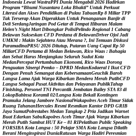
I
n
d
o
n
e
s
i
a
L
e
w
a
t
W
a
s
t
r
a
P
P
I
D
u
n
i
a
M
e
n
g
a
b
d
i
2
0
2
6
H
a
d
i
r
k
a
n
P
r
o
g
r
a
m
“
B
h
u
m
i
N
u
s
a
n
t
a
r
a
L
o
k
a
B
h
a
k
t
i
”
U
n
t
u
k
P
e
r
k
u
a
t
L
i
t
e
r
a
s
i
d
a
n
A
k
s
e
s
P
e
n
d
i
d
i
k
a
n
d
i
P
u
l
a
u
T
a
b
u
a
n
R
p
8
M
i
l
i
a
r
T
P
P
T
a
k
T
e
r
s
e
r
a
p
A
k
a
n
D
i
g
e
r
a
k
k
a
n
U
n
t
u
k
P
e
n
a
n
g
a
n
a
n
B
a
n
j
i
r
d
i
D
e
l
i
S
e
r
d
a
n
g
J
a
r
i
n
g
a
n
P
o
d
G
e
t
a
r
d
i
T
e
m
p
a
t
H
i
b
u
r
a
n
M
a
l
a
m
H
e
l
e
n
’
s
N
i
g
h
t
M
a
r
t
D
i
b
o
n
g
k
a
r
P
o
l
i
s
i
P
e
l
i
n
d
o
R
e
g
i
o
n
a
l
1
C
a
b
a
n
g
B
e
l
a
w
a
n
S
u
k
s
e
s
k
a
n
C
F
D
P
e
r
d
a
n
a
d
i
B
e
l
a
w
a
n
D
r
i
v
e
r
O
j
o
l
J
a
d
i
U
M
K
M
:
M
a
k
i
n
S
e
j
a
h
t
e
r
a
A
t
a
u
M
e
r
a
n
a
?
,
I
n
i
T
e
m
u
a
n
D
i
s
k
u
s
i
P
a
r
a
m
a
d
i
n
a
P
R
S
U
2
0
2
6
D
i
t
u
t
u
p
,
P
u
t
a
r
a
n
U
a
n
g
C
a
p
a
i
R
p
5
0
M
i
l
i
a
r
C
F
D
P
e
r
t
a
m
a
d
i
M
e
d
a
n
B
e
l
a
w
a
n
,
R
i
c
o
W
a
a
s
:
B
a
h
a
g
i
a
d
a
n
S
e
h
a
t
H
a
r
u
s
M
e
n
j
a
n
g
k
a
u
S
e
l
u
r
u
h
S
u
d
u
t
K
o
t
a
M
e
d
a
n
P
e
r
c
e
p
a
t
P
e
r
t
u
m
b
u
h
a
n
E
k
o
n
o
m
i
,
R
i
c
o
W
a
a
s
D
o
r
o
n
g
P
e
n
g
u
a
t
a
n
S
i
n
e
r
g
i
P
e
m
k
o
–
D
P
R
D
M
e
d
a
n
K
o
d
a
e
r
a
l
I
I
k
u
t
C
F
D
D
e
n
g
a
n
P
e
n
u
h
S
e
m
a
n
g
a
t
d
a
n
K
e
b
e
r
s
a
m
a
a
n
G
e
u
c
h
i
k
B
a
r
o
h
L
a
n
g
s
a
L
a
m
a
A
j
a
k
W
a
r
g
a
K
i
b
a
r
k
a
n
B
e
n
d
e
r
a
M
e
r
a
h
P
u
t
i
h
C
F
D
L
a
n
g
s
a
S
e
b
a
g
a
i
P
u
s
a
t
A
k
t
i
v
i
t
a
s
d
a
n
P
e
l
a
y
a
n
a
n
P
u
b
l
i
k
T
a
h
a
p
F
i
n
i
s
h
i
n
g
,
P
e
r
s
o
n
e
l
T
N
I
P
e
r
c
a
n
t
i
k
J
e
m
b
a
t
a
n
B
a
i
l
e
y
S
T
A
8
3
d
i
L
o
k
o
p
B
a
b
i
n
s
a
K
o
r
a
m
i
l
0
2
/
L
a
n
g
s
a
K
o
t
a
B
e
k
a
l
i
K
o
n
t
i
n
g
e
n
P
r
a
m
u
k
a
J
e
l
a
n
g
J
a
m
b
o
r
e
N
a
s
i
o
n
a
l
W
a
k
a
p
o
l
r
e
s
A
c
e
h
T
i
m
u
r
S
i
d
a
k
R
u
a
n
g
T
a
h
a
n
a
n
H
e
r
c
u
l
e
s
R
e
s
m
i
R
e
s
m
i
k
a
n
K
a
n
t
o
r
D
P
D
G
R
I
B
J
a
y
a
S
u
m
u
t
P
o
l
r
e
s
t
a
b
e
s
M
e
d
a
n
T
a
n
g
k
a
p
2
P
r
i
a
J
a
d
i
k
a
n
W
a
r
n
e
t
B
u
a
t
E
d
a
r
k
a
n
S
a
b
u
K
a
p
o
l
r
e
s
A
c
e
h
T
i
m
u
r
A
j
a
k
W
a
r
g
a
K
i
b
a
r
k
a
n
M
e
r
a
h
P
u
t
i
h
S
a
m
b
u
t
H
U
T
K
e
–
8
1
R
I
P
e
l
a
t
i
h
a
n
P
u
b
l
i
c
S
p
e
a
k
i
n
g
F
O
R
S
I
B
A
K
o
t
a
L
a
n
g
s
a
:
5
0
P
e
l
a
j
a
r
S
M
A
K
o
t
a
L
a
n
g
s
a
D
i
l
a
t
i
h
B
e
r
a
n
i
M
e
n
g
i
n
s
p
i
r
a
s
i
D
u
n
i
a
R
a
t
u
s
a
n
W
a
r
g
a
H
a
d
i
r
i
P
e
r
e
s
m
i
a
n