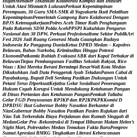
H
u
j
a
n
M
e
n
a
k
e
r
T
e
k
a
n
k
a
n
K
o
l
a
b
o
r
a
s
i
K
a
m
p
u
s
d
a
n
I
n
d
u
s
t
r
i
U
n
t
u
k
A
t
a
s
i
M
i
s
m
a
t
c
h
L
u
l
u
s
a
n
P
e
r
k
u
a
t
K
e
p
e
m
i
m
p
i
n
a
n
P
e
r
e
m
p
u
a
n
,
3
0
G
u
r
u
S
M
A
-
S
M
K
d
i
Y
o
g
y
a
k
a
r
t
a
I
k
u
t
i
P
e
l
a
t
i
h
a
n
K
e
p
e
m
i
m
p
i
n
a
n
P
e
m
e
r
i
n
t
a
h
G
a
m
p
o
n
g
B
a
r
o
K
o
l
a
b
o
r
a
s
i
D
e
n
g
a
n
B
P
J
S
K
e
t
e
n
a
g
a
k
e
r
j
a
a
n
P
o
l
r
e
s
A
c
e
h
T
i
m
u
r
R
a
i
h
P
e
n
g
h
a
r
g
a
a
n
P
a
d
a
R
a
k
e
r
n
i
s
S
D
M
P
o
l
d
a
A
c
e
h
P
P
S
P
I
K
u
k
u
h
k
a
n
P
e
n
g
u
r
u
s
N
a
s
i
o
n
a
l
d
a
n
3
8
D
P
W
,
P
e
r
k
u
a
t
P
r
o
f
e
s
i
o
n
a
l
i
s
m
e
S
e
k
t
o
r
P
u
b
l
i
k
A
r
t
F
e
s
t
2
0
2
6
J
a
d
i
R
u
a
n
g
G
e
n
e
r
a
s
i
M
u
d
a
G
a
u
n
g
k
a
n
B
u
d
a
y
a
I
n
d
o
n
e
s
i
a
K
e
P
a
n
g
g
u
n
g
D
u
n
i
a
K
e
t
u
a
D
P
R
D
M
e
d
a
n
–
K
a
p
o
l
r
e
s
B
e
l
a
w
a
n
,
B
a
h
a
s
N
a
r
k
o
b
a
,
K
r
i
m
i
n
a
l
i
t
a
s
H
i
n
g
g
a
P
o
t
e
n
s
i
E
k
o
n
o
m
i
P
a
t
k
a
m
l
a
R
u
b
i
a
h
E
v
a
k
u
a
s
i
A
B
K
d
a
r
i
K
a
p
a
l
T
e
r
b
a
k
a
r
d
i
B
e
l
a
w
a
n
T
i
n
j
a
u
P
e
m
b
a
n
g
u
n
a
n
F
a
s
i
l
i
t
a
s
S
e
k
o
l
a
h
R
a
k
y
a
t
,
R
i
c
o
W
a
a
s
:
K
i
n
i
M
e
r
e
k
a
B
e
r
a
n
i
B
e
r
m
i
m
p
i
B
e
s
a
r
W
a
l
i
K
o
t
a
M
e
d
a
n
D
i
k
u
k
u
h
k
a
n
J
a
d
i
D
u
t
a
P
e
n
g
g
e
r
a
k
A
y
a
h
T
e
l
a
d
a
n
P
a
n
e
n
C
a
b
a
i
d
i
P
a
y
a
b
a
k
u
n
g
,
B
u
p
a
t
i
D
e
l
i
S
e
r
d
a
n
g
P
a
s
t
i
k
a
n
D
u
k
u
n
g
a
n
U
n
t
u
k
P
e
t
a
n
i
T
e
r
u
s
D
i
p
e
r
k
u
a
t
K
e
j
a
t
i
s
u
G
e
l
a
r
S
o
s
i
a
l
i
s
a
s
i
P
e
n
e
r
a
n
g
a
n
H
u
k
u
m
C
e
g
a
h
K
o
r
u
p
s
i
U
n
t
u
k
M
e
n
d
u
k
u
n
g
K
e
t
a
h
a
n
a
n
P
a
n
g
a
n
d
i
D
i
n
a
s
P
e
r
t
a
n
i
a
n
d
a
n
K
e
t
a
h
a
n
a
n
P
a
n
g
a
n
P
e
m
k
a
b
T
a
l
i
a
b
u
G
e
l
a
r
F
G
D
P
e
n
y
u
s
u
n
a
n
R
P
3
K
P
d
a
n
R
P
2
K
P
K
P
K
K
o
m
i
s
i
D
D
P
R
D
S
U
I
k
u
t
G
u
b
e
r
n
u
r
B
o
b
b
y
N
a
s
u
t
i
o
n
B
e
r
k
a
n
t
o
r
d
i
N
i
a
s
G
u
b
e
r
n
u
r
B
o
b
b
y
N
a
s
u
t
i
o
n
P
a
s
t
i
k
a
n
P
a
s
i
e
n
R
u
j
u
k
a
n
d
a
r
i
N
i
a
s
T
a
k
T
e
r
k
e
n
d
a
l
a
B
i
a
y
a
P
e
r
j
a
l
a
n
a
n
d
a
n
R
u
m
a
h
S
i
n
g
g
a
h
d
i
M
e
d
a
n
G
e
l
a
r
P
r
a
-
R
e
k
o
n
t
r
u
k
s
i
d
i
T
e
m
p
a
t
H
i
b
u
r
a
n
M
a
l
a
m
H
e
l
e
n
’
s
N
i
g
h
t
M
a
r
t
,
P
o
l
r
e
s
t
a
b
e
s
M
e
d
a
n
T
e
m
u
k
a
n
F
a
k
t
a
B
a
r
u
P
e
m
p
r
o
v
S
u
m
u
t
A
p
r
e
s
i
a
s
i
B
M
K
G
T
i
n
g
k
a
t
k
a
n
L
i
t
e
r
a
s
i
K
e
b
e
n
c
a
n
a
a
n