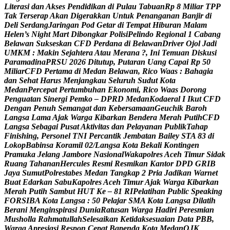
L
i
t
e
r
a
s
i
d
a
n
A
k
s
e
s
P
e
n
d
i
d
i
k
a
n
d
i
P
u
l
a
u
T
a
b
u
a
n
R
p
8
M
i
l
i
a
r
T
P
P
T
a
k
T
e
r
s
e
r
a
p
A
k
a
n
D
i
g
e
r
a
k
k
a
n
U
n
t
u
k
P
e
n
a
n
g
a
n
a
n
B
a
n
j
i
r
d
i
D
e
l
i
S
e
r
d
a
n
g
J
a
r
i
n
g
a
n
P
o
d
G
e
t
a
r
d
i
T
e
m
p
a
t
H
i
b
u
r
a
n
M
a
l
a
m
H
e
l
e
n
’
s
N
i
g
h
t
M
a
r
t
D
i
b
o
n
g
k
a
r
P
o
l
i
s
i
P
e
l
i
n
d
o
R
e
g
i
o
n
a
l
1
C
a
b
a
n
g
B
e
l
a
w
a
n
S
u
k
s
e
s
k
a
n
C
F
D
P
e
r
d
a
n
a
d
i
B
e
l
a
w
a
n
D
r
i
v
e
r
O
j
o
l
J
a
d
i
U
M
K
M
:
M
a
k
i
n
S
e
j
a
h
t
e
r
a
A
t
a
u
M
e
r
a
n
a
?
,
I
n
i
T
e
m
u
a
n
D
i
s
k
u
s
i
P
a
r
a
m
a
d
i
n
a
P
R
S
U
2
0
2
6
D
i
t
u
t
u
p
,
P
u
t
a
r
a
n
U
a
n
g
C
a
p
a
i
R
p
5
0
M
i
l
i
a
r
C
F
D
P
e
r
t
a
m
a
d
i
M
e
d
a
n
B
e
l
a
w
a
n
,
R
i
c
o
W
a
a
s
:
B
a
h
a
g
i
a
d
a
n
S
e
h
a
t
H
a
r
u
s
M
e
n
j
a
n
g
k
a
u
S
e
l
u
r
u
h
S
u
d
u
t
K
o
t
a
M
e
d
a
n
P
e
r
c
e
p
a
t
P
e
r
t
u
m
b
u
h
a
n
E
k
o
n
o
m
i
,
R
i
c
o
W
a
a
s
D
o
r
o
n
g
P
e
n
g
u
a
t
a
n
S
i
n
e
r
g
i
P
e
m
k
o
–
D
P
R
D
M
e
d
a
n
K
o
d
a
e
r
a
l
I
I
k
u
t
C
F
D
D
e
n
g
a
n
P
e
n
u
h
S
e
m
a
n
g
a
t
d
a
n
K
e
b
e
r
s
a
m
a
a
n
G
e
u
c
h
i
k
B
a
r
o
h
L
a
n
g
s
a
L
a
m
a
A
j
a
k
W
a
r
g
a
K
i
b
a
r
k
a
n
B
e
n
d
e
r
a
M
e
r
a
h
P
u
t
i
h
C
F
D
L
a
n
g
s
a
S
e
b
a
g
a
i
P
u
s
a
t
A
k
t
i
v
i
t
a
s
d
a
n
P
e
l
a
y
a
n
a
n
P
u
b
l
i
k
T
a
h
a
p
F
i
n
i
s
h
i
n
g
,
P
e
r
s
o
n
e
l
T
N
I
P
e
r
c
a
n
t
i
k
J
e
m
b
a
t
a
n
B
a
i
l
e
y
S
T
A
8
3
d
i
L
o
k
o
p
B
a
b
i
n
s
a
K
o
r
a
m
i
l
0
2
/
L
a
n
g
s
a
K
o
t
a
B
e
k
a
l
i
K
o
n
t
i
n
g
e
n
P
r
a
m
u
k
a
J
e
l
a
n
g
J
a
m
b
o
r
e
N
a
s
i
o
n
a
l
W
a
k
a
p
o
l
r
e
s
A
c
e
h
T
i
m
u
r
S
i
d
a
k
R
u
a
n
g
T
a
h
a
n
a
n
H
e
r
c
u
l
e
s
R
e
s
m
i
R
e
s
m
i
k
a
n
K
a
n
t
o
r
D
P
D
G
R
I
B
J
a
y
a
S
u
m
u
t
P
o
l
r
e
s
t
a
b
e
s
M
e
d
a
n
T
a
n
g
k
a
p
2
P
r
i
a
J
a
d
i
k
a
n
W
a
r
n
e
t
B
u
a
t
E
d
a
r
k
a
n
S
a
b
u
K
a
p
o
l
r
e
s
A
c
e
h
T
i
m
u
r
A
j
a
k
W
a
r
g
a
K
i
b
a
r
k
a
n
M
e
r
a
h
P
u
t
i
h
S
a
m
b
u
t
H
U
T
K
e
–
8
1
R
I
P
e
l
a
t
i
h
a
n
P
u
b
l
i
c
S
p
e
a
k
i
n
g
F
O
R
S
I
B
A
K
o
t
a
L
a
n
g
s
a
:
5
0
P
e
l
a
j
a
r
S
M
A
K
o
t
a
L
a
n
g
s
a
D
i
l
a
t
i
h
B
e
r
a
n
i
M
e
n
g
i
n
s
p
i
r
a
s
i
D
u
n
i
a
R
a
t
u
s
a
n
W
a
r
g
a
H
a
d
i
r
i
P
e
r
e
s
m
i
a
n
M
u
s
h
o
l
l
a
R
a
h
m
a
t
u
l
l
a
h
S
e
l
e
s
a
i
k
a
n
K
e
t
i
d
a
k
s
e
s
u
a
i
a
n
D
a
t
a
P
B
B
,
W
a
r
g
a
A
p
r
e
s
i
a
s
i
R
e
s
p
o
n
C
e
p
a
t
B
a
p
e
n
d
a
K
o
t
a
M
e
d
a
n
O
J
K