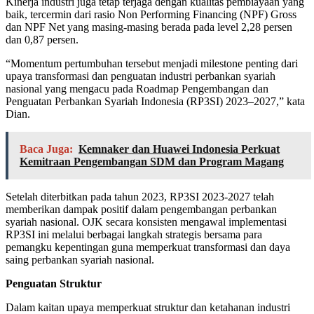
Kinerja industri juga tetap terjaga dengan kualitas pembiayaan yang
baik, tercermin dari rasio Non Performing Financing (NPF) Gross
dan NPF Net yang masing-masing berada pada level 2,28 persen
dan 0,87 persen.
“Momentum pertumbuhan tersebut menjadi milestone penting dari
upaya transformasi dan penguatan industri perbankan syariah
nasional yang mengacu pada Roadmap Pengembangan dan
Penguatan Perbankan Syariah Indonesia (RP3SI) 2023–2027,” kata
Dian.
Baca Juga:
Kemnaker dan Huawei Indonesia Perkuat
Kemitraan Pengembangan SDM dan Program Magang
Setelah diterbitkan pada tahun 2023, RP3SI 2023-2027 telah
memberikan dampak positif dalam pengembangan perbankan
syariah nasional. OJK secara konsisten mengawal implementasi
RP3SI ini melalui berbagai langkah strategis bersama para
pemangku kepentingan guna memperkuat transformasi dan daya
saing perbankan syariah nasional.
Penguatan Struktur
Dalam kaitan upaya memperkuat struktur dan ketahanan industri