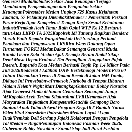
G
e
n
e
r
a
s
i
M
u
d
a
S
t
a
b
i
l
i
t
a
s
S
e
k
t
o
r
J
a
s
a
K
e
u
a
n
g
a
n
T
e
r
j
a
g
a
M
e
n
d
u
k
u
n
g
P
e
n
g
e
m
b
a
n
g
a
n
d
a
n
P
e
n
g
u
a
t
a
n
S
e
k
t
o
r
K
e
u
a
n
g
a
n
P
o
l
r
e
s
t
a
b
e
s
M
e
d
a
n
U
n
g
k
a
p
7
2
9
K
a
s
u
s
K
e
j
a
h
a
t
a
n
J
a
l
a
n
a
n
,
5
7
P
e
l
a
k
u
n
y
a
D
i
t
e
m
b
a
k
M
e
n
a
k
e
r
:
P
e
m
e
r
i
n
t
a
h
P
e
r
k
u
a
t
P
a
s
a
r
K
e
r
j
a
A
g
a
r
K
o
m
p
e
t
e
n
s
i
T
e
n
a
g
a
K
e
r
j
a
S
e
s
u
a
i
K
e
b
u
t
u
h
a
n
I
n
d
u
s
t
r
i
P
e
m
k
a
b
A
c
e
h
T
i
m
u
r
R
a
i
h
O
p
i
n
i
W
T
P
K
e
1
2
B
e
r
t
u
r
u
t
-
t
u
r
u
t
A
t
a
s
L
K
P
D
T
A
2
0
2
5
K
a
p
o
l
s
e
k
I
d
i
T
u
n
o
n
g
B
a
g
i
k
a
n
B
e
n
d
e
r
a
M
e
r
a
h
P
u
t
i
h
K
e
p
a
d
a
W
a
r
g
a
P
e
m
k
a
b
D
e
l
i
S
e
r
d
a
n
g
P
e
r
k
u
a
t
P
e
n
a
t
a
a
n
d
a
n
P
e
n
g
a
w
a
s
a
n
L
K
S
R
i
c
o
W
a
a
s
D
u
k
u
n
g
O
p
e
n
T
u
r
n
a
m
e
n
F
O
R
K
I
M
e
d
a
n
B
a
k
a
r
S
e
m
a
n
g
a
t
G
e
n
e
r
a
s
i
M
u
d
a
,
B
u
n
d
a
G
e
n
r
e
K
o
t
a
M
e
d
a
n
A
j
a
k
R
e
m
a
j
a
B
e
r
a
n
i
A
m
b
i
l
S
i
k
a
p
D
e
m
i
M
a
s
a
D
e
p
a
n
E
v
a
l
u
a
s
i
T
i
m
P
e
n
a
g
i
h
a
n
T
u
n
g
g
a
k
a
n
P
a
j
a
k
D
a
e
r
a
h
,
B
a
p
e
n
d
a
K
o
t
a
M
e
d
a
n
B
e
r
h
a
s
i
l
T
a
g
i
h
R
p
1
,
4
M
i
l
i
a
r
P
a
d
a
J
u
l
i
2
0
2
6
K
o
d
a
e
r
a
l
I
L
a
t
i
h
a
n
U
A
W
B
e
r
t
e
k
n
o
l
o
g
i
M
o
d
e
r
n
P
r
i
a
6
0
T
a
h
u
n
D
i
t
e
m
u
k
a
n
T
e
w
a
s
d
i
D
a
l
a
m
B
e
c
a
k
d
i
J
a
l
a
n
H
M
Y
a
m
i
n
,
D
i
d
u
g
a
I
n
i
P
e
n
y
e
b
a
b
n
y
a
P
e
m
a
s
o
k
N
a
r
k
o
b
a
d
i
T
e
m
p
a
t
H
i
b
u
r
a
n
M
a
l
a
m
H
e
l
e
n
’
s
N
i
g
h
t
M
a
r
t
D
i
t
a
n
g
k
a
p
G
u
b
e
r
n
u
r
B
o
b
b
y
N
a
s
u
t
i
o
n
A
j
a
k
G
e
n
e
r
a
s
i
M
u
d
a
d
i
S
u
m
u
t
G
e
l
o
r
a
k
a
n
S
e
m
a
n
g
a
t
J
u
a
n
g
’
4
5
K
a
p
o
l
d
a
A
c
e
h
T
e
r
i
m
a
S
i
l
a
t
u
r
a
h
m
i
L
V
R
I
K
e
m
n
a
k
e
r
A
j
a
k
M
a
s
y
a
r
a
k
a
t
T
i
n
g
k
a
t
k
a
n
K
o
m
p
e
t
e
n
s
i
G
e
u
c
h
i
k
G
a
m
p
o
n
g
B
a
r
o
S
a
n
t
u
n
i
A
n
a
k
Y
a
t
i
m
d
i
A
w
a
l
P
r
o
g
r
a
m
K
e
r
j
a
I
R
T
B
a
n
t
a
h
N
a
r
a
s
i
V
i
d
e
o
V
i
r
a
l
S
a
t
r
e
s
k
r
i
m
P
o
l
r
e
s
t
a
b
e
s
M
e
d
a
n
L
a
y
a
k
‘
L
a
p
o
T
u
a
k
’
P
e
m
k
a
b
D
e
l
i
S
e
r
d
a
n
g
J
a
j
a
k
i
K
o
l
a
b
o
r
a
s
i
D
e
n
g
a
n
P
e
n
g
e
l
o
l
a
T
o
l
M
e
d
a
n
–
B
i
n
j
a
i
P
e
n
u
t
u
p
a
n
I
n
d
o
n
e
s
i
a
F
a
s
h
i
o
n
W
e
e
k
2
0
2
6
,
G
u
b
e
r
n
u
r
B
o
b
b
y
N
a
s
u
t
i
o
n
:
S
u
m
u
t
S
i
a
p
J
a
d
i
P
u
s
a
t
F
a
s
h
i
o
n