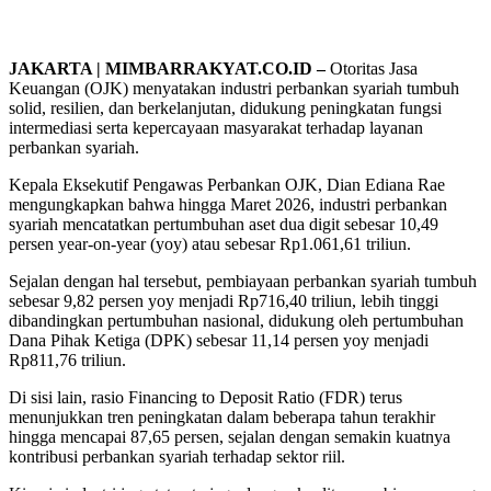
JAKARTA | MIMBARRAKYAT.CO.ID –
Otoritas Jasa
Keuangan (OJK) menyatakan industri perbankan syariah tumbuh
solid, resilien, dan berkelanjutan, didukung peningkatan fungsi
intermediasi serta kepercayaan masyarakat terhadap layanan
perbankan syariah.
Kepala Eksekutif Pengawas Perbankan OJK, Dian Ediana Rae
mengungkapkan bahwa hingga Maret 2026, industri perbankan
syariah mencatatkan pertumbuhan aset dua digit sebesar 10,49
persen year-on-year (yoy) atau sebesar Rp1.061,61 triliun.
Sejalan dengan hal tersebut, pembiayaan perbankan syariah tumbuh
sebesar 9,82 persen yoy menjadi Rp716,40 triliun, lebih tinggi
dibandingkan pertumbuhan nasional, didukung oleh pertumbuhan
Dana Pihak Ketiga (DPK) sebesar 11,14 persen yoy menjadi
Rp811,76 triliun.
Di sisi lain, rasio Financing to Deposit Ratio (FDR) terus
menunjukkan tren peningkatan dalam beberapa tahun terakhir
hingga mencapai 87,65 persen, sejalan dengan semakin kuatnya
kontribusi perbankan syariah terhadap sektor riil.