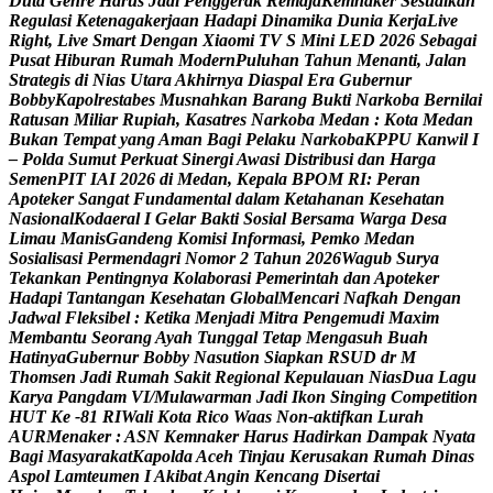
D
u
t
a
G
e
n
r
e
H
a
r
u
s
J
a
d
i
P
e
n
g
g
e
r
a
k
R
e
m
a
j
a
K
e
m
n
a
k
e
r
S
e
s
u
a
i
k
a
n
R
e
g
u
l
a
s
i
K
e
t
e
n
a
g
a
k
e
r
j
a
a
n
H
a
d
a
p
i
D
i
n
a
m
i
k
a
D
u
n
i
a
K
e
r
j
a
L
i
v
e
R
i
g
h
t
,
L
i
v
e
S
m
a
r
t
D
e
n
g
a
n
X
i
a
o
m
i
T
V
S
M
i
n
i
L
E
D
2
0
2
6
S
e
b
a
g
a
i
P
u
s
a
t
H
i
b
u
r
a
n
R
u
m
a
h
M
o
d
e
r
n
P
u
l
u
h
a
n
T
a
h
u
n
M
e
n
a
n
t
i
,
J
a
l
a
n
S
t
r
a
t
e
g
i
s
d
i
N
i
a
s
U
t
a
r
a
A
k
h
i
r
n
y
a
D
i
a
s
p
a
l
E
r
a
G
u
b
e
r
n
u
r
B
o
b
b
y
K
a
p
o
l
r
e
s
t
a
b
e
s
M
u
s
n
a
h
k
a
n
B
a
r
a
n
g
B
u
k
t
i
N
a
r
k
o
b
a
B
e
r
n
i
l
a
i
R
a
t
u
s
a
n
M
i
l
i
a
r
R
u
p
i
a
h
,
K
a
s
a
t
r
e
s
N
a
r
k
o
b
a
M
e
d
a
n
:
K
o
t
a
M
e
d
a
n
B
u
k
a
n
T
e
m
p
a
t
y
a
n
g
A
m
a
n
B
a
g
i
P
e
l
a
k
u
N
a
r
k
o
b
a
K
P
P
U
K
a
n
w
i
l
I
–
P
o
l
d
a
S
u
m
u
t
P
e
r
k
u
a
t
S
i
n
e
r
g
i
A
w
a
s
i
D
i
s
t
r
i
b
u
s
i
d
a
n
H
a
r
g
a
S
e
m
e
n
P
I
T
I
A
I
2
0
2
6
d
i
M
e
d
a
n
,
K
e
p
a
l
a
B
P
O
M
R
I
:
P
e
r
a
n
A
p
o
t
e
k
e
r
S
a
n
g
a
t
F
u
n
d
a
m
e
n
t
a
l
d
a
l
a
m
K
e
t
a
h
a
n
a
n
K
e
s
e
h
a
t
a
n
N
a
s
i
o
n
a
l
K
o
d
a
e
r
a
l
I
G
e
l
a
r
B
a
k
t
i
S
o
s
i
a
l
B
e
r
s
a
m
a
W
a
r
g
a
D
e
s
a
L
i
m
a
u
M
a
n
i
s
G
a
n
d
e
n
g
K
o
m
i
s
i
I
n
f
o
r
m
a
s
i
,
P
e
m
k
o
M
e
d
a
n
S
o
s
i
a
l
i
s
a
s
i
P
e
r
m
e
n
d
a
g
r
i
N
o
m
o
r
2
T
a
h
u
n
2
0
2
6
W
a
g
u
b
S
u
r
y
a
T
e
k
a
n
k
a
n
P
e
n
t
i
n
g
n
y
a
K
o
l
a
b
o
r
a
s
i
P
e
m
e
r
i
n
t
a
h
d
a
n
A
p
o
t
e
k
e
r
H
a
d
a
p
i
T
a
n
t
a
n
g
a
n
K
e
s
e
h
a
t
a
n
G
l
o
b
a
l
M
e
n
c
a
r
i
N
a
f
k
a
h
D
e
n
g
a
n
J
a
d
w
a
l
F
l
e
k
s
i
b
e
l
:
K
e
t
i
k
a
M
e
n
j
a
d
i
M
i
t
r
a
P
e
n
g
e
m
u
d
i
M
a
x
i
m
M
e
m
b
a
n
t
u
S
e
o
r
a
n
g
A
y
a
h
T
u
n
g
g
a
l
T
e
t
a
p
M
e
n
g
a
s
u
h
B
u
a
h
H
a
t
i
n
y
a
G
u
b
e
r
n
u
r
B
o
b
b
y
N
a
s
u
t
i
o
n
S
i
a
p
k
a
n
R
S
U
D
d
r
M
T
h
o
m
s
e
n
J
a
d
i
R
u
m
a
h
S
a
k
i
t
R
e
g
i
o
n
a
l
K
e
p
u
l
a
u
a
n
N
i
a
s
D
u
a
L
a
g
u
K
a
r
y
a
P
a
n
g
d
a
m
V
I
/
M
u
l
a
w
a
r
m
a
n
J
a
d
i
I
k
o
n
S
i
n
g
i
n
g
C
o
m
p
e
t
i
t
i
o
n
H
U
T
K
e
-
8
1
R
I
W
a
l
i
K
o
t
a
R
i
c
o
W
a
a
s
N
o
n
-
a
k
t
i
f
k
a
n
L
u
r
a
h
A
U
R
M
e
n
a
k
e
r
:
A
S
N
K
e
m
n
a
k
e
r
H
a
r
u
s
H
a
d
i
r
k
a
n
D
a
m
p
a
k
N
y
a
t
a
B
a
g
i
M
a
s
y
a
r
a
k
a
t
K
a
p
o
l
d
a
A
c
e
h
T
i
n
j
a
u
K
e
r
u
s
a
k
a
n
R
u
m
a
h
D
i
n
a
s
A
s
p
o
l
L
a
m
t
e
u
m
e
n
I
A
k
i
b
a
t
A
n
g
i
n
K
e
n
c
a
n
g
D
i
s
e
r
t
a
i