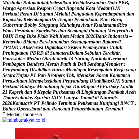
M
u
s
h
o
l
l
a
R
a
h
m
a
t
u
l
l
a
h
S
e
l
e
s
a
i
k
a
n
K
e
t
i
d
a
k
s
e
s
u
a
i
a
n
D
a
t
a
P
B
B
,
W
a
r
g
a
A
p
r
e
s
i
a
s
i
R
e
s
p
o
n
C
e
p
a
t
B
a
p
e
n
d
a
K
o
t
a
M
e
d
a
n
O
J
K
P
e
r
k
u
a
t
P
e
r
a
n
D
i
S
u
m
u
t
M
e
l
a
l
u
i
P
e
n
g
u
a
t
a
n
K
e
p
e
m
i
m
p
i
n
a
n
d
a
n
K
a
p
a
s
i
t
a
s
K
e
l
e
m
b
a
g
a
a
n
D
i
T
e
n
g
a
h
P
e
m
b
u
k
a
a
n
R
u
t
e
B
a
r
u
,
G
u
b
e
r
n
u
r
B
o
b
b
y
S
i
n
g
g
u
n
g
M
a
h
a
l
n
y
a
A
v
t
u
r
K
u
a
l
a
n
a
m
u
R
i
c
o
W
a
a
s
P
e
s
a
n
k
a
n
S
p
o
r
t
i
v
i
t
a
s
d
a
n
S
e
m
a
n
g
a
t
P
a
n
t
a
n
g
M
e
n
y
e
r
a
h
d
i
B
M
X
D
r
a
g
B
i
k
e
P
i
a
l
a
W
a
l
i
K
o
t
a
M
e
d
a
n
2
0
2
6
B
a
n
k
I
n
d
o
n
e
s
i
a
–
K
e
m
e
n
k
o
B
i
d
a
n
g
P
e
r
e
k
o
n
o
m
i
a
n
S
e
l
e
n
g
g
a
r
a
k
a
n
R
a
k
o
r
w
i
l
T
P
2
D
D
:
A
k
s
e
l
e
r
a
s
i
D
i
g
i
t
a
l
i
s
a
s
i
S
i
s
t
e
m
P
e
m
b
a
y
a
r
a
n
U
n
t
u
k
P
e
n
i
n
g
k
a
t
a
n
P
D
R
D
d
i
S
u
m
a
t
e
r
a
D
a
l
a
m
S
e
b
u
l
a
n
T
e
r
a
k
h
i
r
,
P
o
l
r
e
s
t
a
b
e
s
M
e
d
a
n
O
b
r
a
k
-
a
b
r
i
k
1
4
S
a
r
a
n
g
N
a
r
k
o
b
a
G
e
r
a
k
a
n
P
e
m
b
a
g
i
a
n
B
e
n
d
e
r
a
M
e
r
a
h
P
u
t
i
h
d
i
D
e
l
i
S
e
r
d
a
n
g
M
e
n
a
k
e
r
:
P
e
n
y
a
n
d
a
n
g
D
i
s
a
b
i
l
i
t
a
s
H
a
r
u
s
M
e
n
d
a
p
a
t
K
e
s
e
m
p
a
t
a
n
K
e
r
j
a
y
a
n
g
S
e
t
a
r
a
T
i
n
j
a
u
P
T
P
a
n
B
r
o
t
h
e
r
s
T
b
k
,
M
e
n
a
k
e
r
S
o
r
o
t
i
K
o
m
i
t
m
e
n
P
e
r
u
s
a
h
a
a
n
M
e
m
p
e
k
e
r
j
a
k
a
n
P
e
n
y
a
n
d
a
n
g
D
i
s
a
b
i
l
i
t
a
s
O
J
K
S
u
m
u
t
P
e
r
k
u
a
t
B
u
d
a
y
a
M
e
n
a
b
u
n
g
S
e
j
a
k
D
i
n
i
B
u
p
a
t
i
A
l
-
F
a
r
l
a
k
y
L
a
n
t
i
k
2
1
K
e
p
s
e
k
d
a
n
8
K
e
p
a
l
a
P
u
s
k
e
s
m
a
s
d
i
L
i
n
g
k
u
n
g
a
n
P
e
m
k
a
b
A
c
e
h
T
i
m
u
r
F
a
k
u
l
t
a
s
S
y
a
r
i
a
h
I
A
I
N
L
a
n
g
s
a
T
a
m
p
i
l
d
i
N
a
h
r
a
l
i
s
2
0
2
6
K
o
m
i
s
a
r
i
s
P
T
P
e
l
i
n
d
o
T
e
r
m
i
n
a
l
P
e
t
i
k
e
m
a
s
K
u
n
j
u
n
g
i
B
N
C
T
:
B
a
h
a
s
O
p
e
r
a
s
i
o
n
a
l
d
a
n
R
e
n
c
a
n
a
P
e
n
g
e
m
b
a
n
g
a
n
T
e
r
m
i
n
a
l
Medan, Indonesia