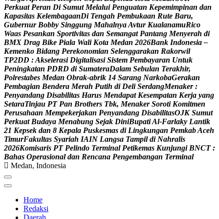
P
e
r
k
u
a
t
P
e
r
a
n
D
i
S
u
m
u
t
M
e
l
a
l
u
i
P
e
n
g
u
a
t
a
n
K
e
p
e
m
i
m
p
i
n
a
n
d
a
n
K
a
p
a
s
i
t
a
s
K
e
l
e
m
b
a
g
a
a
n
D
i
T
e
n
g
a
h
P
e
m
b
u
k
a
a
n
R
u
t
e
B
a
r
u
,
G
u
b
e
r
n
u
r
B
o
b
b
y
S
i
n
g
g
u
n
g
M
a
h
a
l
n
y
a
A
v
t
u
r
K
u
a
l
a
n
a
m
u
R
i
c
o
W
a
a
s
P
e
s
a
n
k
a
n
S
p
o
r
t
i
v
i
t
a
s
d
a
n
S
e
m
a
n
g
a
t
P
a
n
t
a
n
g
M
e
n
y
e
r
a
h
d
i
B
M
X
D
r
a
g
B
i
k
e
P
i
a
l
a
W
a
l
i
K
o
t
a
M
e
d
a
n
2
0
2
6
B
a
n
k
I
n
d
o
n
e
s
i
a
–
K
e
m
e
n
k
o
B
i
d
a
n
g
P
e
r
e
k
o
n
o
m
i
a
n
S
e
l
e
n
g
g
a
r
a
k
a
n
R
a
k
o
r
w
i
l
T
P
2
D
D
:
A
k
s
e
l
e
r
a
s
i
D
i
g
i
t
a
l
i
s
a
s
i
S
i
s
t
e
m
P
e
m
b
a
y
a
r
a
n
U
n
t
u
k
P
e
n
i
n
g
k
a
t
a
n
P
D
R
D
d
i
S
u
m
a
t
e
r
a
D
a
l
a
m
S
e
b
u
l
a
n
T
e
r
a
k
h
i
r
,
P
o
l
r
e
s
t
a
b
e
s
M
e
d
a
n
O
b
r
a
k
-
a
b
r
i
k
1
4
S
a
r
a
n
g
N
a
r
k
o
b
a
G
e
r
a
k
a
n
P
e
m
b
a
g
i
a
n
B
e
n
d
e
r
a
M
e
r
a
h
P
u
t
i
h
d
i
D
e
l
i
S
e
r
d
a
n
g
M
e
n
a
k
e
r
:
P
e
n
y
a
n
d
a
n
g
D
i
s
a
b
i
l
i
t
a
s
H
a
r
u
s
M
e
n
d
a
p
a
t
K
e
s
e
m
p
a
t
a
n
K
e
r
j
a
y
a
n
g
S
e
t
a
r
a
T
i
n
j
a
u
P
T
P
a
n
B
r
o
t
h
e
r
s
T
b
k
,
M
e
n
a
k
e
r
S
o
r
o
t
i
K
o
m
i
t
m
e
n
P
e
r
u
s
a
h
a
a
n
M
e
m
p
e
k
e
r
j
a
k
a
n
P
e
n
y
a
n
d
a
n
g
D
i
s
a
b
i
l
i
t
a
s
O
J
K
S
u
m
u
t
P
e
r
k
u
a
t
B
u
d
a
y
a
M
e
n
a
b
u
n
g
S
e
j
a
k
D
i
n
i
B
u
p
a
t
i
A
l
-
F
a
r
l
a
k
y
L
a
n
t
i
k
2
1
K
e
p
s
e
k
d
a
n
8
K
e
p
a
l
a
P
u
s
k
e
s
m
a
s
d
i
L
i
n
g
k
u
n
g
a
n
P
e
m
k
a
b
A
c
e
h
T
i
m
u
r
F
a
k
u
l
t
a
s
S
y
a
r
i
a
h
I
A
I
N
L
a
n
g
s
a
T
a
m
p
i
l
d
i
N
a
h
r
a
l
i
s
2
0
2
6
K
o
m
i
s
a
r
i
s
P
T
P
e
l
i
n
d
o
T
e
r
m
i
n
a
l
P
e
t
i
k
e
m
a
s
K
u
n
j
u
n
g
i
B
N
C
T
:
B
a
h
a
s
O
p
e
r
a
s
i
o
n
a
l
d
a
n
R
e
n
c
a
n
a
P
e
n
g
e
m
b
a
n
g
a
n
T
e
r
m
i
n
a
l
Medan, Indonesia
Home
Redaksi
Daerah