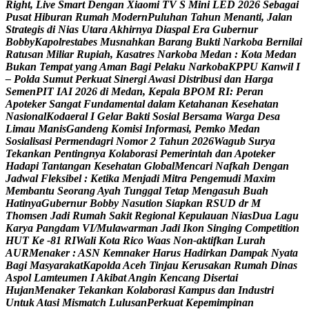
R
i
g
h
t
,
L
i
v
e
S
m
a
r
t
D
e
n
g
a
n
X
i
a
o
m
i
T
V
S
M
i
n
i
L
E
D
2
0
2
6
S
e
b
a
g
a
i
P
u
s
a
t
H
i
b
u
r
a
n
R
u
m
a
h
M
o
d
e
r
n
P
u
l
u
h
a
n
T
a
h
u
n
M
e
n
a
n
t
i
,
J
a
l
a
n
S
t
r
a
t
e
g
i
s
d
i
N
i
a
s
U
t
a
r
a
A
k
h
i
r
n
y
a
D
i
a
s
p
a
l
E
r
a
G
u
b
e
r
n
u
r
B
o
b
b
y
K
a
p
o
l
r
e
s
t
a
b
e
s
M
u
s
n
a
h
k
a
n
B
a
r
a
n
g
B
u
k
t
i
N
a
r
k
o
b
a
B
e
r
n
i
l
a
i
R
a
t
u
s
a
n
M
i
l
i
a
r
R
u
p
i
a
h
,
K
a
s
a
t
r
e
s
N
a
r
k
o
b
a
M
e
d
a
n
:
K
o
t
a
M
e
d
a
n
B
u
k
a
n
T
e
m
p
a
t
y
a
n
g
A
m
a
n
B
a
g
i
P
e
l
a
k
u
N
a
r
k
o
b
a
K
P
P
U
K
a
n
w
i
l
I
–
P
o
l
d
a
S
u
m
u
t
P
e
r
k
u
a
t
S
i
n
e
r
g
i
A
w
a
s
i
D
i
s
t
r
i
b
u
s
i
d
a
n
H
a
r
g
a
S
e
m
e
n
P
I
T
I
A
I
2
0
2
6
d
i
M
e
d
a
n
,
K
e
p
a
l
a
B
P
O
M
R
I
:
P
e
r
a
n
A
p
o
t
e
k
e
r
S
a
n
g
a
t
F
u
n
d
a
m
e
n
t
a
l
d
a
l
a
m
K
e
t
a
h
a
n
a
n
K
e
s
e
h
a
t
a
n
N
a
s
i
o
n
a
l
K
o
d
a
e
r
a
l
I
G
e
l
a
r
B
a
k
t
i
S
o
s
i
a
l
B
e
r
s
a
m
a
W
a
r
g
a
D
e
s
a
L
i
m
a
u
M
a
n
i
s
G
a
n
d
e
n
g
K
o
m
i
s
i
I
n
f
o
r
m
a
s
i
,
P
e
m
k
o
M
e
d
a
n
S
o
s
i
a
l
i
s
a
s
i
P
e
r
m
e
n
d
a
g
r
i
N
o
m
o
r
2
T
a
h
u
n
2
0
2
6
W
a
g
u
b
S
u
r
y
a
T
e
k
a
n
k
a
n
P
e
n
t
i
n
g
n
y
a
K
o
l
a
b
o
r
a
s
i
P
e
m
e
r
i
n
t
a
h
d
a
n
A
p
o
t
e
k
e
r
H
a
d
a
p
i
T
a
n
t
a
n
g
a
n
K
e
s
e
h
a
t
a
n
G
l
o
b
a
l
M
e
n
c
a
r
i
N
a
f
k
a
h
D
e
n
g
a
n
J
a
d
w
a
l
F
l
e
k
s
i
b
e
l
:
K
e
t
i
k
a
M
e
n
j
a
d
i
M
i
t
r
a
P
e
n
g
e
m
u
d
i
M
a
x
i
m
M
e
m
b
a
n
t
u
S
e
o
r
a
n
g
A
y
a
h
T
u
n
g
g
a
l
T
e
t
a
p
M
e
n
g
a
s
u
h
B
u
a
h
H
a
t
i
n
y
a
G
u
b
e
r
n
u
r
B
o
b
b
y
N
a
s
u
t
i
o
n
S
i
a
p
k
a
n
R
S
U
D
d
r
M
T
h
o
m
s
e
n
J
a
d
i
R
u
m
a
h
S
a
k
i
t
R
e
g
i
o
n
a
l
K
e
p
u
l
a
u
a
n
N
i
a
s
D
u
a
L
a
g
u
K
a
r
y
a
P
a
n
g
d
a
m
V
I
/
M
u
l
a
w
a
r
m
a
n
J
a
d
i
I
k
o
n
S
i
n
g
i
n
g
C
o
m
p
e
t
i
t
i
o
n
H
U
T
K
e
-
8
1
R
I
W
a
l
i
K
o
t
a
R
i
c
o
W
a
a
s
N
o
n
-
a
k
t
i
f
k
a
n
L
u
r
a
h
A
U
R
M
e
n
a
k
e
r
:
A
S
N
K
e
m
n
a
k
e
r
H
a
r
u
s
H
a
d
i
r
k
a
n
D
a
m
p
a
k
N
y
a
t
a
B
a
g
i
M
a
s
y
a
r
a
k
a
t
K
a
p
o
l
d
a
A
c
e
h
T
i
n
j
a
u
K
e
r
u
s
a
k
a
n
R
u
m
a
h
D
i
n
a
s
A
s
p
o
l
L
a
m
t
e
u
m
e
n
I
A
k
i
b
a
t
A
n
g
i
n
K
e
n
c
a
n
g
D
i
s
e
r
t
a
i
H
u
j
a
n
M
e
n
a
k
e
r
T
e
k
a
n
k
a
n
K
o
l
a
b
o
r
a
s
i
K
a
m
p
u
s
d
a
n
I
n
d
u
s
t
r
i
U
n
t
u
k
A
t
a
s
i
M
i
s
m
a
t
c
h
L
u
l
u
s
a
n
P
e
r
k
u
a
t
K
e
p
e
m
i
m
p
i
n
a
n