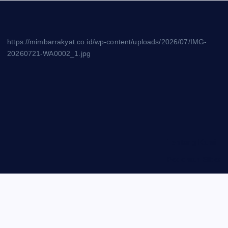
https://mimbarrakyat.co.id/wp-content/uploads/2026/07/IMG-
20260721-WA0002_1.jpg
Tentang Kami
Pedoman Siber
Privasi Policy
Disclaimer