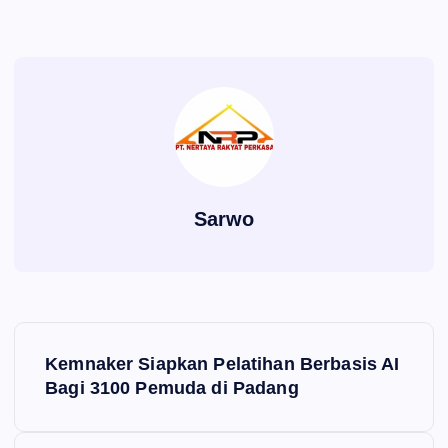
Sarwo
P
Kemnaker Siapkan Pelatihan Berbasis AI
o
Bagi 3100 Pemuda di Padang
s