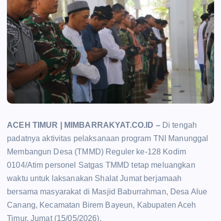
ACEH TIMUR | MIMBARRAKYAT.CO.ID –
Di tengah
padatnya aktivitas pelaksanaan program TNI Manunggal
Membangun Desa (TMMD) Reguler ke-128 Kodim
0104/Atim personel Satgas TMMD tetap meluangkan
waktu untuk laksanakan Shalat Jumat berjamaah
bersama masyarakat di Masjid Baburrahman, Desa Alue
Canang, Kecamatan Birem Bayeun, Kabupaten Aceh
Timur, Jumat (15/05/2026).