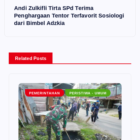
Andi Zulkifli Tirta SPd Terima
t
Penghargaan Tentor Terfavorit Sosiologi
dari Bimbel Adzkia
n
a
v
Related Posts
i
g
PEMERINTAHAN
PERISTIWA - UMUM
a
t
i