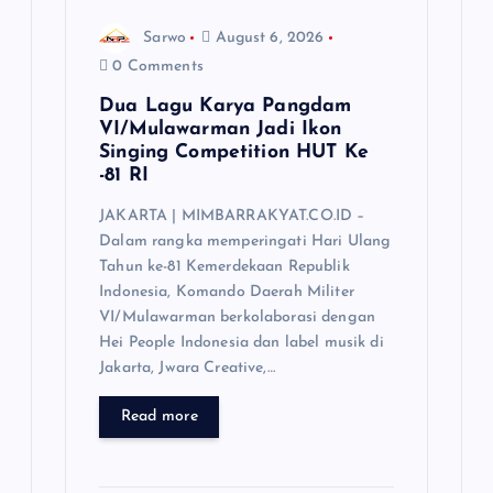
n
Sarwo
August 6, 2026
0 Comments
Dua Lagu Karya Pangdam
VI/Mulawarman Jadi Ikon
Singing Competition HUT Ke
-81 RI
JAKARTA | MIMBARRAKYAT.CO.ID –
Dalam rangka memperingati Hari Ulang
Tahun ke-81 Kemerdekaan Republik
Indonesia, Komando Daerah Militer
VI/Mulawarman berkolaborasi dengan
Hei People Indonesia dan label musik di
Jakarta, Jwara Creative,…
Read more