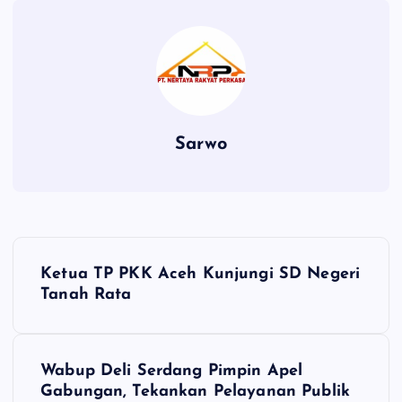
Sarwo
P
Ketua TP PKK Aceh Kunjungi SD Negeri
o
Tanah Rata
s
Wabup Deli Serdang Pimpin Apel
t
Gabungan, Tekankan Pelayanan Publik