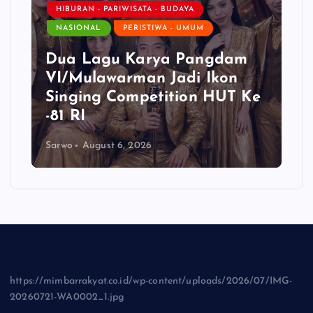
HIBURAN - PARIWISATA - BUDAYA
NASIONAL
PERISTIWA - UMUM
Dua Lagu Karya Pangdam
VI/Mulawarman Jadi Ikon
Singing Competition HUT Ke
-81 RI
Sarwo
August 6, 2026
https://mimbarrakyat.co.id/wp-content/uploads/2026/07/IMG-
20260721-WA0002_1.jpg