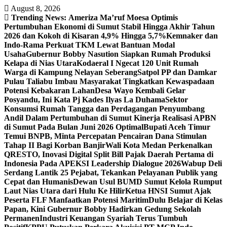
Skip
August 8, 2026
to
Trending News:
Ameriza Ma’ruf Moesa‎ Optimis
content
Pertumbuhan Ekonomi di Sumut Stabil Hingga Akhir Tahun
2026 dan Kokoh di Kisaran 4,9% Hingga 5,7%
Kemnaker dan
Indo-Rama Perkuat TKM Lewat Bantuan Modal
Usaha
Gubernur Bobby Nasution Siapkan Rumah Produksi
Kelapa di Nias Utara
Kodaeral I Ngecat 120 Unit Rumah
Warga di Kampung Nelayan Seberang
Satpol PP dan Damkar
Pulau Taliabu Imbau Masyarakat Tingkatkan Kewaspadaan
Potensi Kebakaran Lahan
Desa Wayo Kembali Gelar
Posyandu, Ini Kata Pj Kades Ilyas La Duhama
Sektor
Konsumsi Rumah Tangga dan Perdagangan Penyumbang
Andil Dalam Pertumbuhan di Sumut ‎
Kinerja Realisasi APBN
di Sumut Pada Bulan Juni 2026 Optimal‎‎
Bupati Aceh Timur
Temui BNPB, Minta Percepatan Pencairan Dana Stimulan
Tahap II Bagi Korban Banjir
Wali Kota Medan Perkenalkan
QRESTO, Inovasi Digital Split Bill Pajak Daerah Pertama di
Indonesia Pada APEKSI Leadership Dialogue 2026
Wabup Deli
Serdang Lantik 25 Pejabat, Tekankan Pelayanan Publik yang
Cepat dan Humanis
Dewan Usul BUMD Sumut Kelola Rumput
Laut Nias Utara dari Hulu Ke Hilir
Ketua HNSI Sumut Ajak
Peserta FLF Manfaatkan Potensi Maritim
Dulu Belajar di Kelas
Papan, Kini Gubernur Bobby Hadirkan Gedung Sekolah
Permanen
Industri Keuangan Syariah Terus Tumbuh