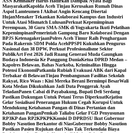
ASN Kemnaker Harus Hadirkan Dampak Nyata Bagi
Masyarakat
Kapolda Aceh Tinjau Kerusakan Rumah Dinas
Aspol Lamteumen I Akibat Angin Kencang Disertai
Hujan
Menaker Tekankan Kolaborasi Kampus dan Industri
Untuk Atasi Mismatch Lulusan
Perkuat Kepemimpinan
Perempuan, 30 Guru SMA-SMK di Yogyakarta Ikuti Pelatihan
Kepemimpinan
Pemerintah Gampong Baro Kolaborasi Dengan
BPJS Ketenagakerjaan
Polres Aceh Timur Raih Penghargaan
Pada Rakernis SDM Polda Aceh
PPSPI Kukuhkan Pengurus
Nasional dan 38 DPW, Perkuat Profesionalisme Sektor
Publik
Art Fest 2026 Jadi Ruang Generasi Muda Gaungkan
Budaya Indonesia Ke Panggung Dunia
Ketua DPRD Medan –
Kapolres Belawan, Bahas Narkoba, Kriminalitas Hingga
Potensi Ekonomi
Patkamla Rubiah Evakuasi ABK dari Kapal
Terbakar di Belawan
Tinjau Pembangunan Fasilitas Sekolah
Rakyat, Rico Waas : Kini Mereka Berani Bermimpi Besar
Wali
Kota Medan Dikukuhkan Jadi Duta Penggerak Ayah
Teladan
Panen Cabai di Payabakung, Bupati Deli Serdang
Pastikan Dukungan Untuk Petani Terus Diperkuat
Kejatisu
Gelar Sosialisasi Penerangan Hukum Cegah Korupsi Untuk
Mendukung Ketahanan Pangan di Dinas Pertanian dan
Ketahanan Pangan
Pemkab Taliabu Gelar FGD Penyusunan
RP3KP dan RP2KPKPK
Komisi D DPRDSU Ikut Gubernur
Bobby Nasution Berkantor di Nias
Gubernur Bobby Nasution
Pastikan Pasien Rujukan dari Nias Tak Terkendala Biaya