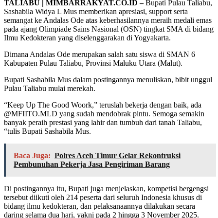
TALIABU | MIMBARRAKYAT.CO.ID –
Bupati Pulau Taliabu,
Sashabila Widya L Mus memberikan apresiasi, support serta
semangat ke Andalas Ode atas keberhasilannya meraih medali emas
pada ajang Olimpiade Sains Nasional (OSN) tingkat SMA di bidang
Ilmu Kedokteran yang diselenggarakan di Yogyakarta.
Dimana Andalas Ode merupakan salah satu siswa di SMAN 6
Kabupaten Pulau Taliabu, Provinsi Maluku Utara (Malut).
Bupati Sashabila Mus dalam postingannya menuliskan, bibit unggul
Pulau Taliabu mulai merekah.
“Keep Up The Good Woork,” teruslah bekerja dengan baik, ada
@MFIITO.MLD yang sudah mendobrak pintu. Semoga semakin
banyak peraih prestasi yang lahir dan tumbuh dari tanah Taliabu,
“tulis Bupati Sashabila Mus.
Baca Juga:
Polres Aceh Timur Gelar Rekontruksi
Pembunuhan Pekerja Jasa Pengiriman Barang
Di postingannya itu, Bupati juga menjelaskan, kompetisi bergengsi
tersebut diikuti oleh 214 peserta dari seluruh Indonesia khusus di
bidang ilmu kedokteran, dan pelaksanaannya dilakukan secara
daring selama dua hari, yakni pada 2 hingga 3 November 2025.