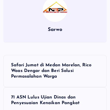
Sarwo
P
Safari Jumat di Medan Marelan, Rico
o
Waas Dengar dan Beri Solusi
Permasalahan Warga
s
t
71 ASN Lulus Ujian Dinas dan
Penyesuaian Kenaikan Pangkat
n