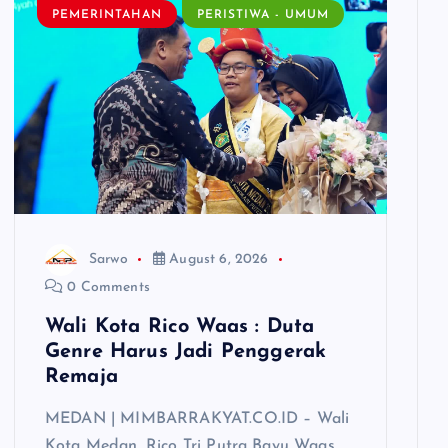
PEMERINTAHAN
PERISTIWA - UMUM
Sarwo
August 6, 2026
0 Comments
Wali Kota Rico Waas : Duta
Genre Harus Jadi Penggerak
Remaja
MEDAN | MIMBARRAKYAT.CO.ID – Wali
Kota Medan, Rico Tri Putra Bayu Waas