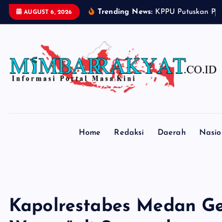
S
Trending News:
K
P
P
U
P
u
t
u
s
k
a
n
P
e
AUGUST 6, 2026
k
i
p
t
o
c
o
n
t
Home
Redaksi
Daerah
Nasio
e
n
t
Kapolrestabes Medan Ge