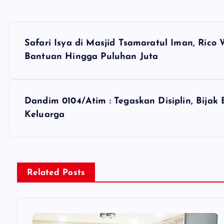
P
Safari Isya di Masjid Tsamaratul Iman, Rico
o
Bantuan Hingga Puluhan Juta
s
Dandim 0104/Atim : Tegaskan Disiplin, Bijak
t
Keluarga
n
a
Related Posts
v