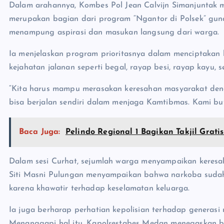
Dalam arahannya, Kombes Pol Jean Calvijn Simanjuntak 
merupakan bagian dari program “Ngantor di Polsek” gun
menampung aspirasi dan masukan langsung dari warga.
Ia menjelaskan program prioritasnya dalam menciptakan
kejahatan jalanan seperti begal, rayap besi, rayap kayu, 
“Kita harus mampu merasakan keresahan masyarakat denga
bisa berjalan sendiri dalam menjaga Kamtibmas. Kami but
Baca Juga:
Pelindo Regional 1 Bagikan Takjil Grat
Dalam sesi Curhat, sejumlah warga menyampaikan keresa
Siti Masni Pulungan menyampaikan bahwa narkoba sudah
karena khawatir terhadap keselamatan keluarga.
Ia juga berharap perhatian kepolisian terhadap generasi
Menanggapi hal itu, Kapolrestabes Medan menegaskan b