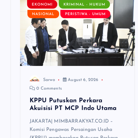
i
EKONOMI
KRIMINAL - HUKUM
NASIONAL
PERISTIWA - UMUM
g
a
t
i
Sarwo
August 6, 2026
o
0 Comments
KPPU Putuskan Perkara
n
Akuisisi PT MCP Indo Utama
JAKARTA| MIMBARRAKYAT.CO.ID –
Komisi Pengawas Persaingan Usaha