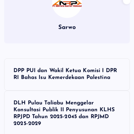
Sarwo
P
DPP PUI dan Wakil Ketua Komisi I DPR
o
RI Bahas Isu Kemerdekaan Palestina
s
DLH Pulau Taliabu Menggelar
t
Konsultasi Publik II Penyusunan KLHS
RPJPD Tahun 2025-2045 dan RPJMD
n
2025-2029