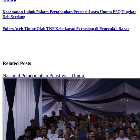
Post
Kecamatan Lubuk Pakam Pertahankan Prestasi Juara Umum FSQ Tingkat
Deli Serdang
navigation
Polres Aceh Timur Olah TKP Kebakaran Pertashop di Peureulak Barat
Related Posts
Nasional
Pemerintahan
Peristiwa - Umum