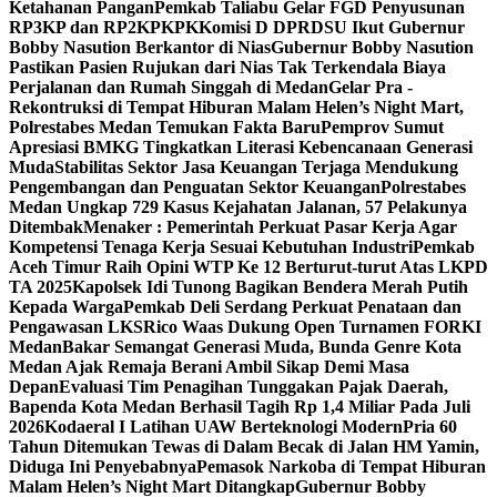
Ketahanan Pangan
Pemkab Taliabu Gelar FGD Penyusunan
RP3KP dan RP2KPKPK
Komisi D DPRDSU Ikut Gubernur
Bobby Nasution Berkantor di Nias
Gubernur Bobby Nasution
Pastikan Pasien Rujukan dari Nias Tak Terkendala Biaya
Perjalanan dan Rumah Singgah di Medan
Gelar Pra -
Rekontruksi di Tempat Hiburan Malam Helen’s Night Mart,
Polrestabes Medan Temukan Fakta Baru
Pemprov Sumut
Apresiasi BMKG Tingkatkan Literasi Kebencanaan Generasi
Muda
Stabilitas Sektor Jasa Keuangan Terjaga Mendukung
Pengembangan dan Penguatan Sektor Keuangan
Polrestabes
Medan Ungkap 729 Kasus Kejahatan Jalanan, 57 Pelakunya
Ditembak
Menaker : Pemerintah Perkuat Pasar Kerja Agar
Kompetensi Tenaga Kerja Sesuai Kebutuhan Industri
Pemkab
Aceh Timur Raih Opini WTP Ke 12 Berturut-turut Atas LKPD
TA 2025
Kapolsek Idi Tunong Bagikan Bendera Merah Putih
Kepada Warga
Pemkab Deli Serdang Perkuat Penataan dan
Pengawasan LKS
Rico Waas Dukung Open Turnamen FORKI
Medan
Bakar Semangat Generasi Muda, Bunda Genre Kota
Medan Ajak Remaja Berani Ambil Sikap Demi Masa
Depan
Evaluasi Tim Penagihan Tunggakan Pajak Daerah,
Bapenda Kota Medan Berhasil Tagih Rp 1,4 Miliar Pada Juli
2026
Kodaeral I Latihan UAW Berteknologi Modern
Pria 60
Tahun Ditemukan Tewas di Dalam Becak di Jalan HM Yamin,
Diduga Ini Penyebabnya
Pemasok Narkoba di Tempat Hiburan
Malam Helen’s Night Mart Ditangkap
Gubernur Bobby