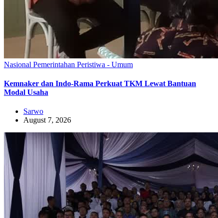
Nasional
Pemerintahan
Peristiwa - Umum
Kemnaker dan Indo-Rama Perkuat TKM Lewat Bantuan
Modal Usaha
Sarwo
August 7, 2026