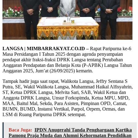
LANGSA | MIMBARRAKYAT.CO.ID –
Rapat Paripurna ke-6
Masa Persidangan I Tahun 2025 dengan agenda penyampaian
pendapat akhir fraksi-fraksi DPRK Langsa tentang Perubahan
Anggaran Pendapatan dan Belanja Kota (P-APBK) Langsa Tahun
Anggaran 2025, Jum’at (26/09/2025) kemarin.
Tampak hadir juga saat rapat, Walikota Langsa, Jeffry Sentana S
Putra, SE, Wakil Walikota Langsa, Muhammad Haikal Alfisyahrin,
ST, Ketua DPRK Langsa, Melvita Sari, SAB, Wakil Ketua dan
Anggota DPRK Langsa, Unsur Forkopimda, Ketua MPU, MPD,
MAA, Baitul Mal, Sekda, Para Asisten, Pimpinan OPD, Camat,
BUMN, BUMD, Instansi Vertikal, Parpol, Orpem, Ormas, dan
LSM di Ruang Paripurna DPRK setempat.
Baca Juga:
IPDN Anugerahi Tanda Penghargaan Kartika
Pamong Praja Muda dan Alumni Kehormatan Pendidikan