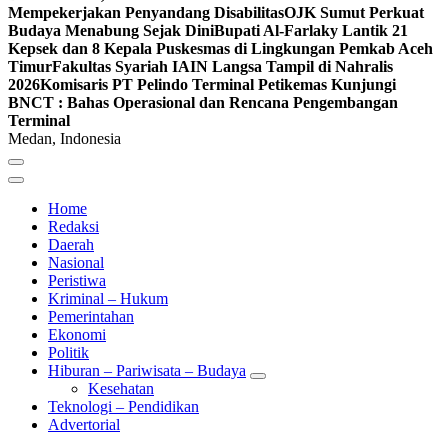
Mempekerjakan Penyandang Disabilitas
OJK Sumut Perkuat
Budaya Menabung Sejak Dini
Bupati Al-Farlaky Lantik 21
Kepsek dan 8 Kepala Puskesmas di Lingkungan Pemkab Aceh
Timur
Fakultas Syariah IAIN Langsa Tampil di Nahralis
2026
Komisaris PT Pelindo Terminal Petikemas Kunjungi
BNCT : Bahas Operasional dan Rencana Pengembangan
Terminal
Medan, Indonesia
Home
Redaksi
Daerah
Nasional
Peristiwa
Kriminal – Hukum
Pemerintahan
Ekonomi
Politik
Hiburan – Pariwisata – Budaya
Kesehatan
Teknologi – Pendidikan
Advertorial