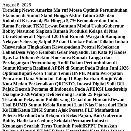
Skip
August 8, 2026
to
Trending News:
Ameriza Ma’ruf Moesa‎ Optimis Pertumbuhan
content
Ekonomi di Sumut Stabil Hingga Akhir Tahun 2026 dan
Kokoh di Kisaran 4,9% Hingga 5,7%
Kemnaker dan Indo-
Rama Perkuat TKM Lewat Bantuan Modal Usaha
Gubernur
Bobby Nasution Siapkan Rumah Produksi Kelapa di Nias
Utara
Kodaeral I Ngecat 120 Unit Rumah Warga di Kampung
Nelayan Seberang
Satpol PP dan Damkar Pulau Taliabu Imbau
Masyarakat Tingkatkan Kewaspadaan Potensi Kebakaran
Lahan
Desa Wayo Kembali Gelar Posyandu, Ini Kata Pj Kades
Ilyas La Duhama
Sektor Konsumsi Rumah Tangga dan
Perdagangan Penyumbang Andil Dalam Pertumbuhan di
Sumut ‎
Kinerja Realisasi APBN di Sumut Pada Bulan Juni 2026
Optimal‎‎
Bupati Aceh Timur Temui BNPB, Minta Percepatan
Pencairan Dana Stimulan Tahap II Bagi Korban Banjir
Wali
Kota Medan Perkenalkan QRESTO, Inovasi Digital Split Bill
Pajak Daerah Pertama di Indonesia Pada APEKSI Leadership
Dialogue 2026
Wabup Deli Serdang Lantik 25 Pejabat,
Tekankan Pelayanan Publik yang Cepat dan Humanis
Dewan
Usul BUMD Sumut Kelola Rumput Laut Nias Utara dari Hulu
Ke Hilir
Ketua HNSI Sumut Ajak Peserta FLF Manfaatkan
Potensi Maritim
Dulu Belajar di Kelas Papan, Kini Gubernur
Bobby Hadirkan Gedung Sekolah Permanen
Industri
Keuangan Syariah Terus Tumbuh Positif
KPPU Putuskan