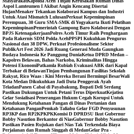
Masyarakat
Kapolda Aceh Tinjau Kerusakan Rumah Dinas
Aspol Lamteumen I Akibat Angin Kencang Disertai
Hujan
Menaker Tekankan Kolaborasi Kampus dan Industri
Untuk Atasi Mismatch Lulusan
Perkuat Kepemimpinan
Perempuan, 30 Guru SMA-SMK di Yogyakarta Ikuti Pelatihan
Kepemimpinan
Pemerintah Gampong Baro Kolaborasi Dengan
BPJS Ketenagakerjaan
Polres Aceh Timur Raih Penghargaan
Pada Rakernis SDM Polda Aceh
PPSPI Kukuhkan Pengurus
Nasional dan 38 DPW, Perkuat Profesionalisme Sektor
Publik
Art Fest 2026 Jadi Ruang Generasi Muda Gaungkan
Budaya Indonesia Ke Panggung Dunia
Ketua DPRD Medan –
Kapolres Belawan, Bahas Narkoba, Kriminalitas Hingga
Potensi Ekonomi
Patkamla Rubiah Evakuasi ABK dari Kapal
Terbakar di Belawan
Tinjau Pembangunan Fasilitas Sekolah
Rakyat, Rico Waas : Kini Mereka Berani Bermimpi Besar
Wali
Kota Medan Dikukuhkan Jadi Duta Penggerak Ayah
Teladan
Panen Cabai di Payabakung, Bupati Deli Serdang
Pastikan Dukungan Untuk Petani Terus Diperkuat
Kejatisu
Gelar Sosialisasi Penerangan Hukum Cegah Korupsi Untuk
Mendukung Ketahanan Pangan di Dinas Pertanian dan
Ketahanan Pangan
Pemkab Taliabu Gelar FGD Penyusunan
RP3KP dan RP2KPKPK
Komisi D DPRDSU Ikut Gubernur
Bobby Nasution Berkantor di Nias
Gubernur Bobby Nasution
Pastikan Pasien Rujukan dari Nias Tak Terkendala Biaya
Perjalanan dan Rumah Singgah di Medan
Gelar Pra -