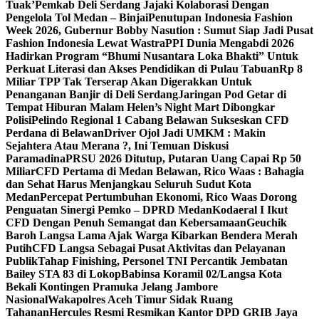
Tuak’
Pemkab Deli Serdang Jajaki Kolaborasi Dengan
Pengelola Tol Medan – Binjai
Penutupan Indonesia Fashion
Week 2026, Gubernur Bobby Nasution : Sumut Siap Jadi Pusat
Fashion Indonesia Lewat Wastra
PPI Dunia Mengabdi 2026
Hadirkan Program “Bhumi Nusantara Loka Bhakti” Untuk
Perkuat Literasi dan Akses Pendidikan di Pulau Tabuan
Rp 8
Miliar TPP Tak Terserap Akan Digerakkan Untuk
Penanganan Banjir di Deli Serdang
Jaringan Pod Getar di
Tempat Hiburan Malam Helen’s Night Mart Dibongkar
Polisi
Pelindo Regional 1 Cabang Belawan Sukseskan CFD
Perdana di Belawan
Driver Ojol Jadi UMKM : Makin
Sejahtera Atau Merana ?, Ini Temuan Diskusi
Paramadina
PRSU 2026 Ditutup, Putaran Uang Capai Rp 50
Miliar
CFD Pertama di Medan Belawan, Rico Waas : Bahagia
dan Sehat Harus Menjangkau Seluruh Sudut Kota
Medan
Percepat Pertumbuhan Ekonomi, Rico Waas Dorong
Penguatan Sinergi Pemko – DPRD Medan
Kodaeral I Ikut
CFD Dengan Penuh Semangat dan Kebersamaan
Geuchik
Baroh Langsa Lama Ajak Warga Kibarkan Bendera Merah
Putih
CFD Langsa Sebagai Pusat Aktivitas dan Pelayanan
Publik
Tahap Finishing, Personel TNI Percantik Jembatan
Bailey STA 83 di Lokop
Babinsa Koramil 02/Langsa Kota
Bekali Kontingen Pramuka Jelang Jambore
Nasional
Wakapolres Aceh Timur Sidak Ruang
Tahanan
Hercules Resmi Resmikan Kantor DPD GRIB Jaya