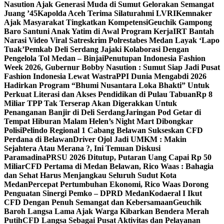
Nasution Ajak Generasi Muda di Sumut Gelorakan Semangat
Juang ’45
Kapolda Aceh Terima Silaturahmi LVRI
Kemnaker
Ajak Masyarakat Tingkatkan Kompetensi
Geuchik Gampong
Baro Santuni Anak Yatim di Awal Program Kerja
IRT Bantah
Narasi Video Viral Satreskrim Polrestabes Medan Layak ‘Lapo
Tuak’
Pemkab Deli Serdang Jajaki Kolaborasi Dengan
Pengelola Tol Medan – Binjai
Penutupan Indonesia Fashion
Week 2026, Gubernur Bobby Nasution : Sumut Siap Jadi Pusat
Fashion Indonesia Lewat Wastra
PPI Dunia Mengabdi 2026
Hadirkan Program “Bhumi Nusantara Loka Bhakti” Untuk
Perkuat Literasi dan Akses Pendidikan di Pulau Tabuan
Rp 8
Miliar TPP Tak Terserap Akan Digerakkan Untuk
Penanganan Banjir di Deli Serdang
Jaringan Pod Getar di
Tempat Hiburan Malam Helen’s Night Mart Dibongkar
Polisi
Pelindo Regional 1 Cabang Belawan Sukseskan CFD
Perdana di Belawan
Driver Ojol Jadi UMKM : Makin
Sejahtera Atau Merana ?, Ini Temuan Diskusi
Paramadina
PRSU 2026 Ditutup, Putaran Uang Capai Rp 50
Miliar
CFD Pertama di Medan Belawan, Rico Waas : Bahagia
dan Sehat Harus Menjangkau Seluruh Sudut Kota
Medan
Percepat Pertumbuhan Ekonomi, Rico Waas Dorong
Penguatan Sinergi Pemko – DPRD Medan
Kodaeral I Ikut
CFD Dengan Penuh Semangat dan Kebersamaan
Geuchik
Baroh Langsa Lama Ajak Warga Kibarkan Bendera Merah
Putih
CFD Langsa Sebagai Pusat Aktivitas dan Pelayanan