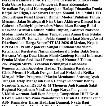
Perkara Akuisisi PT MCP Indo Utama
Wali Kota Rico Waas :
Duta Genre Harus Jadi Penggerak Remaja
Kemnaker
Sesuaikan Regulasi Ketenagakerjaan Hadapi Dinamika Dunia
Kerja
Live Right, Live Smart Dengan Xiaomi TV S Mini LED
2026 Sebagai Pusat Hiburan Rumah Modern
Puluhan Tahun
Menanti, Jalan Strategis di Nias Utara Akhirnya Diaspal Era
Gubernur Bobby
Kapolrestabes Musnahkan Barang Bukti
Narkoba Bernilai Ratusan Miliar Rupiah, Kasatres Narkoba
Medan : Kota Medan Bukan Tempat yang Aman Bagi Pelaku
Narkoba
KPPU Kanwil I – Polda Sumut Perkuat Sinergi Awasi
Distribusi dan Harga Semen
PIT IAI 2026 di Medan, Kepala
BPOM RI: Peran Apoteker Sangat Fundamental dalam
Ketahanan Kesehatan Nasional
Kodaeral I Gelar Bakti Sosial
Bersama Warga Desa Limau Manis
Gandeng Komisi Informasi,
Pemko Medan Sosialisasi Permendagri Nomor 2 Tahun
2026
Wagub Surya Tekankan Pentingnya Kolaborasi
Pemerintah dan Apoteker Hadapi Tantangan Kesehatan
Global
Mencari Nafkah Dengan Jadwal Fleksibel : Ketika
Menjadi Mitra Pengemudi Maxim Membantu Seorang Ayah
Tunggal Tetap Mengasuh Buah Hatinya
Gubernur Bobby
Nasution Siapkan RSUD dr M Thomsen Jadi Rumah Sakit
Regional Kepulauan Nias
Dua Lagu Karya Pangdam
VI/Mulawarman Jadi Ikon Singing Competition HUT Ke -81
RI
Wali Kota Rico Waas Non-aktifkan Lurah AUR
Menaker :
ASN Kemnaker Harus Hadirkan Dampak Nyata Bagi