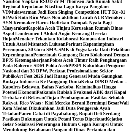
Nasution Siapkan RSUD dr M Thomsen Jadi Rumah Sakit
Regional Kepulauan Nias
Dua Lagu Karya Pangdam
VI/Mulawarman Jadi Ikon Singing Competition HUT Ke -81
RI
Wali Kota Rico Waas Non-aktifkan Lurah AUR
Menaker :
ASN Kemnaker Harus Hadirkan Dampak Nyata Bagi
Masyarakat
Kapolda Aceh Tinjau Kerusakan Rumah Dinas
Aspol Lamteumen I Akibat Angin Kencang Disertai
Hujan
Menaker Tekankan Kolaborasi Kampus dan Industri
Untuk Atasi Mismatch Lulusan
Perkuat Kepemimpinan
Perempuan, 30 Guru SMA-SMK di Yogyakarta Ikuti Pelatihan
Kepemimpinan
Pemerintah Gampong Baro Kolaborasi Dengan
BPJS Ketenagakerjaan
Polres Aceh Timur Raih Penghargaan
Pada Rakernis SDM Polda Aceh
PPSPI Kukuhkan Pengurus
Nasional dan 38 DPW, Perkuat Profesionalisme Sektor
Publik
Art Fest 2026 Jadi Ruang Generasi Muda Gaungkan
Budaya Indonesia Ke Panggung Dunia
Ketua DPRD Medan –
Kapolres Belawan, Bahas Narkoba, Kriminalitas Hingga
Potensi Ekonomi
Patkamla Rubiah Evakuasi ABK dari Kapal
Terbakar di Belawan
Tinjau Pembangunan Fasilitas Sekolah
Rakyat, Rico Waas : Kini Mereka Berani Bermimpi Besar
Wali
Kota Medan Dikukuhkan Jadi Duta Penggerak Ayah
Teladan
Panen Cabai di Payabakung, Bupati Deli Serdang
Pastikan Dukungan Untuk Petani Terus Diperkuat
Kejatisu
Gelar Sosialisasi Penerangan Hukum Cegah Korupsi Untuk
Mendukung Ketahanan Pangan di Dinas Pertanian dan