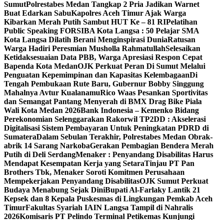
Sumut
Polrestabes Medan Tangkap 2 Pria Jadikan Warnet
Buat Edarkan Sabu
Kapolres Aceh Timur Ajak Warga
Kibarkan Merah Putih Sambut HUT Ke – 81 RI
Pelatihan
Public Speaking FORSIBA Kota Langsa : 50 Pelajar SMA
Kota Langsa Dilatih Berani Menginspirasi Dunia
Ratusan
Warga Hadiri Peresmian Musholla Rahmatullah
Selesaikan
Ketidaksesuaian Data PBB, Warga Apresiasi Respon Cepat
Bapenda Kota Medan
OJK Perkuat Peran Di Sumut Melalui
Penguatan Kepemimpinan dan Kapasitas Kelembagaan
Di
Tengah Pembukaan Rute Baru, Gubernur Bobby Singgung
Mahalnya Avtur Kualanamu
Rico Waas Pesankan Sportivitas
dan Semangat Pantang Menyerah di BMX Drag Bike Piala
Wali Kota Medan 2026
Bank Indonesia – Kemenko Bidang
Perekonomian Selenggarakan Rakorwil TP2DD : Akselerasi
Digitalisasi Sistem Pembayaran Untuk Peningkatan PDRD di
Sumatera
Dalam Sebulan Terakhir, Polrestabes Medan Obrak-
abrik 14 Sarang Narkoba
Gerakan Pembagian Bendera Merah
Putih di Deli Serdang
Menaker : Penyandang Disabilitas Harus
Mendapat Kesempatan Kerja yang Setara
Tinjau PT Pan
Brothers Tbk, Menaker Soroti Komitmen Perusahaan
Mempekerjakan Penyandang Disabilitas
OJK Sumut Perkuat
Budaya Menabung Sejak Dini
Bupati Al-Farlaky Lantik 21
Kepsek dan 8 Kepala Puskesmas di Lingkungan Pemkab Aceh
Timur
Fakultas Syariah IAIN Langsa Tampil di Nahralis
2026
Komisaris PT Pelindo Terminal Petikemas Kunjungi