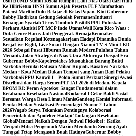
Usul BUMD Sumut Kelola Rumput Laut Nias Utara dari Hulu
Ke Hilir
Ketua HNSI Sumut Ajak Peserta FLF Manfaatkan
Potensi Maritim
Dulu Belajar di Kelas Papan, Kini Gubernur
Bobby Hadirkan Gedung Sekolah Permanen
Industri
Keuangan Syariah Terus Tumbuh Positif
KPPU Putuskan
Perkara Akuisisi PT MCP Indo Utama
Wali Kota Rico Waas :
Duta Genre Harus Jadi Penggerak Remaja
Kemnaker
Sesuaikan Regulasi Ketenagakerjaan Hadapi Dinamika Dunia
Kerja
Live Right, Live Smart Dengan Xiaomi TV S Mini LED
2026 Sebagai Pusat Hiburan Rumah Modern
Puluhan Tahun
Menanti, Jalan Strategis di Nias Utara Akhirnya Diaspal Era
Gubernur Bobby
Kapolrestabes Musnahkan Barang Bukti
Narkoba Bernilai Ratusan Miliar Rupiah, Kasatres Narkoba
Medan : Kota Medan Bukan Tempat yang Aman Bagi Pelaku
Narkoba
KPPU Kanwil I – Polda Sumut Perkuat Sinergi Awasi
Distribusi dan Harga Semen
PIT IAI 2026 di Medan, Kepala
BPOM RI: Peran Apoteker Sangat Fundamental dalam
Ketahanan Kesehatan Nasional
Kodaeral I Gelar Bakti Sosial
Bersama Warga Desa Limau Manis
Gandeng Komisi Informasi,
Pemko Medan Sosialisasi Permendagri Nomor 2 Tahun
2026
Wagub Surya Tekankan Pentingnya Kolaborasi
Pemerintah dan Apoteker Hadapi Tantangan Kesehatan
Global
Mencari Nafkah Dengan Jadwal Fleksibel : Ketika
Menjadi Mitra Pengemudi Maxim Membantu Seorang Ayah
Tunggal Tetap Mengasuh Buah Hatinya
Gubernur Bobby