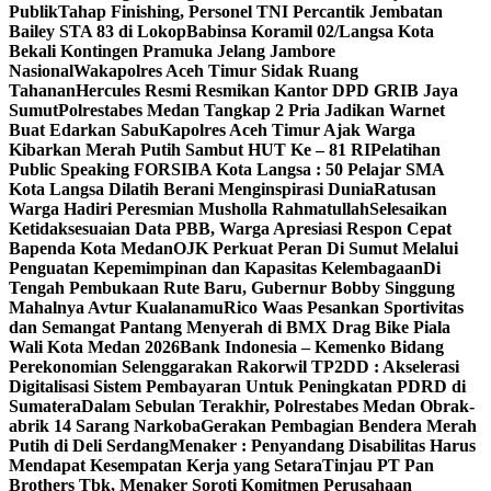
Publik
Tahap Finishing, Personel TNI Percantik Jembatan
Bailey STA 83 di Lokop
Babinsa Koramil 02/Langsa Kota
Bekali Kontingen Pramuka Jelang Jambore
Nasional
Wakapolres Aceh Timur Sidak Ruang
Tahanan
Hercules Resmi Resmikan Kantor DPD GRIB Jaya
Sumut
Polrestabes Medan Tangkap 2 Pria Jadikan Warnet
Buat Edarkan Sabu
Kapolres Aceh Timur Ajak Warga
Kibarkan Merah Putih Sambut HUT Ke – 81 RI
Pelatihan
Public Speaking FORSIBA Kota Langsa : 50 Pelajar SMA
Kota Langsa Dilatih Berani Menginspirasi Dunia
Ratusan
Warga Hadiri Peresmian Musholla Rahmatullah
Selesaikan
Ketidaksesuaian Data PBB, Warga Apresiasi Respon Cepat
Bapenda Kota Medan
OJK Perkuat Peran Di Sumut Melalui
Penguatan Kepemimpinan dan Kapasitas Kelembagaan
Di
Tengah Pembukaan Rute Baru, Gubernur Bobby Singgung
Mahalnya Avtur Kualanamu
Rico Waas Pesankan Sportivitas
dan Semangat Pantang Menyerah di BMX Drag Bike Piala
Wali Kota Medan 2026
Bank Indonesia – Kemenko Bidang
Perekonomian Selenggarakan Rakorwil TP2DD : Akselerasi
Digitalisasi Sistem Pembayaran Untuk Peningkatan PDRD di
Sumatera
Dalam Sebulan Terakhir, Polrestabes Medan Obrak-
abrik 14 Sarang Narkoba
Gerakan Pembagian Bendera Merah
Putih di Deli Serdang
Menaker : Penyandang Disabilitas Harus
Mendapat Kesempatan Kerja yang Setara
Tinjau PT Pan
Brothers Tbk, Menaker Soroti Komitmen Perusahaan