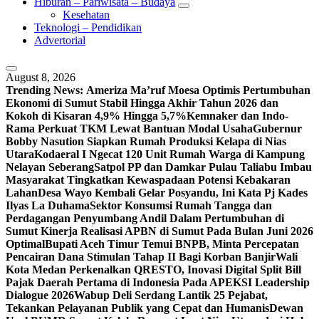
Hiburan – Pariwisata – Budaya
Kesehatan
Teknologi – Pendidikan
Advertorial
August 8, 2026
Trending News:
Ameriza Ma’ruf Moesa‎ Optimis Pertumbuhan
Ekonomi di Sumut Stabil Hingga Akhir Tahun 2026 dan
Kokoh di Kisaran 4,9% Hingga 5,7%
Kemnaker dan Indo-
Rama Perkuat TKM Lewat Bantuan Modal Usaha
Gubernur
Bobby Nasution Siapkan Rumah Produksi Kelapa di Nias
Utara
Kodaeral I Ngecat 120 Unit Rumah Warga di Kampung
Nelayan Seberang
Satpol PP dan Damkar Pulau Taliabu Imbau
Masyarakat Tingkatkan Kewaspadaan Potensi Kebakaran
Lahan
Desa Wayo Kembali Gelar Posyandu, Ini Kata Pj Kades
Ilyas La Duhama
Sektor Konsumsi Rumah Tangga dan
Perdagangan Penyumbang Andil Dalam Pertumbuhan di
Sumut ‎
Kinerja Realisasi APBN di Sumut Pada Bulan Juni 2026
Optimal‎‎
Bupati Aceh Timur Temui BNPB, Minta Percepatan
Pencairan Dana Stimulan Tahap II Bagi Korban Banjir
Wali
Kota Medan Perkenalkan QRESTO, Inovasi Digital Split Bill
Pajak Daerah Pertama di Indonesia Pada APEKSI Leadership
Dialogue 2026
Wabup Deli Serdang Lantik 25 Pejabat,
Tekankan Pelayanan Publik yang Cepat dan Humanis
Dewan