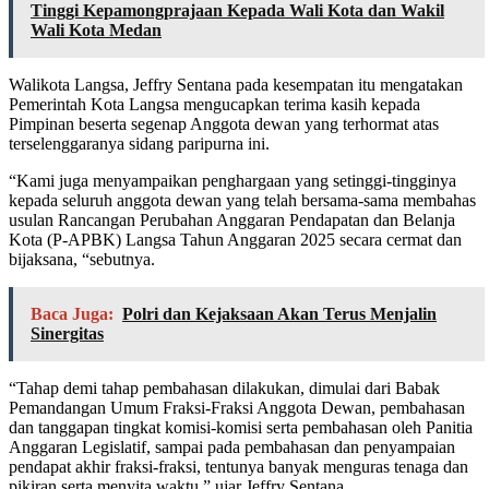
Tinggi Kepamongprajaan Kepada Wali Kota dan Wakil
Wali Kota Medan
Walikota Langsa, Jeffry Sentana pada kesempatan itu mengatakan
Pemerintah Kota Langsa mengucapkan terima kasih kepada
Pimpinan beserta segenap Anggota dewan yang terhormat atas
terselenggaranya sidang paripurna ini.
“Kami juga menyampaikan penghargaan yang setinggi-tingginya
kepada seluruh anggota dewan yang telah bersama-sama membahas
usulan Rancangan Perubahan Anggaran Pendapatan dan Belanja
Kota (P-APBK) Langsa Tahun Anggaran 2025 secara cermat dan
bijaksana, “sebutnya.
Baca Juga:
Polri dan Kejaksaan Akan Terus Menjalin
Sinergitas
“Tahap demi tahap pembahasan dilakukan, dimulai dari Babak
Pemandangan Umum Fraksi-Fraksi Anggota Dewan, pembahasan
dan tanggapan tingkat komisi-komisi serta pembahasan oleh Panitia
Anggaran Legislatif, sampai pada pembahasan dan penyampaian
pendapat akhir fraksi-fraksi, tentunya banyak menguras tenaga dan
pikiran serta menyita waktu,” ujar Jeffry Sentana.