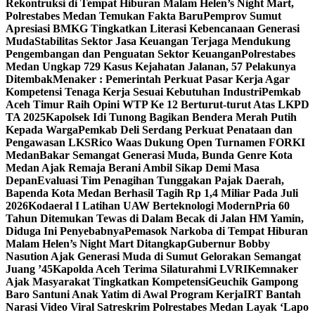
Rekontruksi di Tempat Hiburan Malam Helen’s Night Mart,
Polrestabes Medan Temukan Fakta Baru
Pemprov Sumut
Apresiasi BMKG Tingkatkan Literasi Kebencanaan Generasi
Muda
Stabilitas Sektor Jasa Keuangan Terjaga Mendukung
Pengembangan dan Penguatan Sektor Keuangan
Polrestabes
Medan Ungkap 729 Kasus Kejahatan Jalanan, 57 Pelakunya
Ditembak
Menaker : Pemerintah Perkuat Pasar Kerja Agar
Kompetensi Tenaga Kerja Sesuai Kebutuhan Industri
Pemkab
Aceh Timur Raih Opini WTP Ke 12 Berturut-turut Atas LKPD
TA 2025
Kapolsek Idi Tunong Bagikan Bendera Merah Putih
Kepada Warga
Pemkab Deli Serdang Perkuat Penataan dan
Pengawasan LKS
Rico Waas Dukung Open Turnamen FORKI
Medan
Bakar Semangat Generasi Muda, Bunda Genre Kota
Medan Ajak Remaja Berani Ambil Sikap Demi Masa
Depan
Evaluasi Tim Penagihan Tunggakan Pajak Daerah,
Bapenda Kota Medan Berhasil Tagih Rp 1,4 Miliar Pada Juli
2026
Kodaeral I Latihan UAW Berteknologi Modern
Pria 60
Tahun Ditemukan Tewas di Dalam Becak di Jalan HM Yamin,
Diduga Ini Penyebabnya
Pemasok Narkoba di Tempat Hiburan
Malam Helen’s Night Mart Ditangkap
Gubernur Bobby
Nasution Ajak Generasi Muda di Sumut Gelorakan Semangat
Juang ’45
Kapolda Aceh Terima Silaturahmi LVRI
Kemnaker
Ajak Masyarakat Tingkatkan Kompetensi
Geuchik Gampong
Baro Santuni Anak Yatim di Awal Program Kerja
IRT Bantah
Narasi Video Viral Satreskrim Polrestabes Medan Layak ‘Lapo