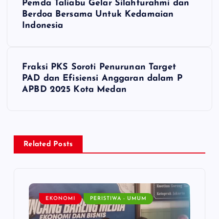
Pemda Taliabu Gelar Silahturahmi dan
o
Berdoa Bersama Untuk Kedamaian
Indonesia
s
t
Fraksi PKS Soroti Penurunan Target
PAD dan Efisiensi Anggaran dalam P
n
APBD 2025 Kota Medan
a
v
Related Posts
i
g
EKONOMI
PERISTIWA - UMUM
a