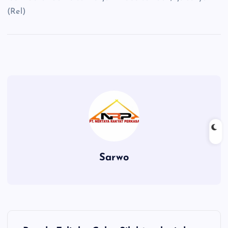
(Rel)
Sarwo
P