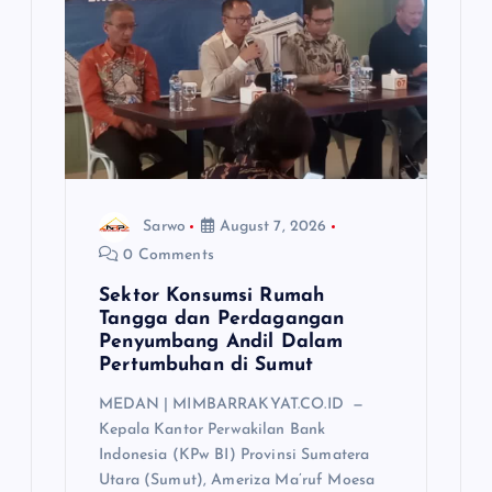
t
i
o
n
Sarwo
August 7, 2026
0 Comments
Sektor Konsumsi Rumah
Tangga dan Perdagangan
Penyumbang Andil Dalam
Pertumbuhan di Sumut ‎
MEDAN | MIMBARRAKYAT.CO.ID —
‎Kepala Kantor Perwakilan Bank
Indonesia (KPw BI) Provinsi Sumatera
Utara (Sumut), Ameriza Ma’ruf Moesa