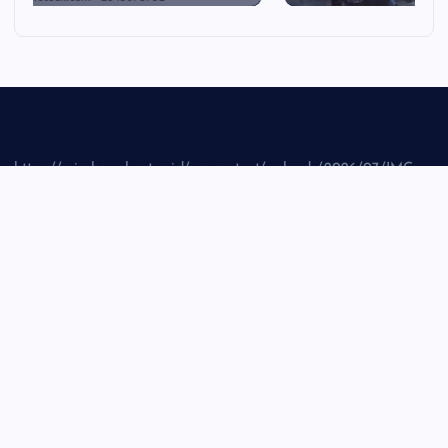
https://mimbarrakyat.co.id/wp-content/uploads/2026/07/IMG-
20260721-WA0002_1.jpg
Tentang Kami
Pedoman Siber
Privasi Policy