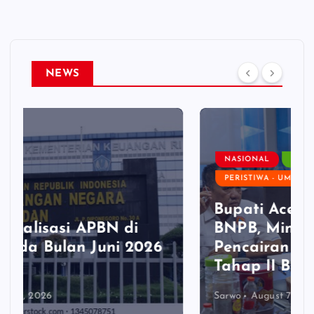
NEWS
NASIONAL
PEMERINTAHAN
PERISTIWA - UMUM
Bupati Aceh Timur Temui
BNPB, Minta Percepatan
Pencairan Dana Stimulan
Tahap II Bagi Korban Banjir
Sarwo
August 7, 2026