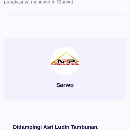
pungkasnya mengakhiri. (Sarwo)
Sarwo
P
Didampingi Asri Ludin Tambunan,