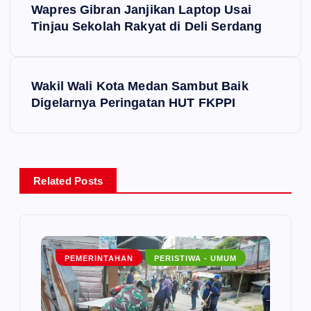
o
Wapres Gibran Janjikan Laptop Usai
Tinjau Sekolah Rakyat di Deli Serdang
s
t
Wakil Wali Kota Medan Sambut Baik
Digelarnya Peringatan HUT FKPPI
n
a
v
Related Posts
i
g
PEMERINTAHAN
PERISTIWA - UMUM
a