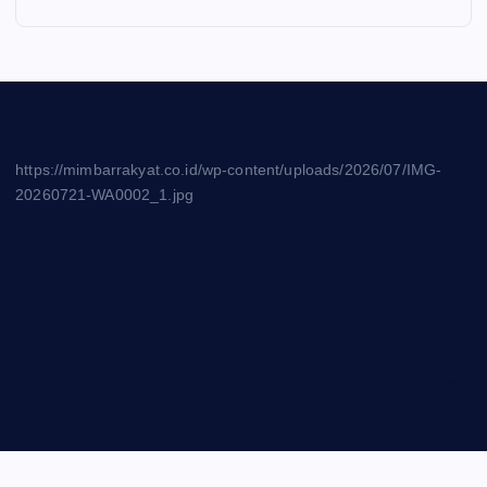
https://mimbarrakyat.co.id/wp-content/uploads/2026/07/IMG-
20260721-WA0002_1.jpg
Tentang Kami
Pedoman Siber
Privasi Policy