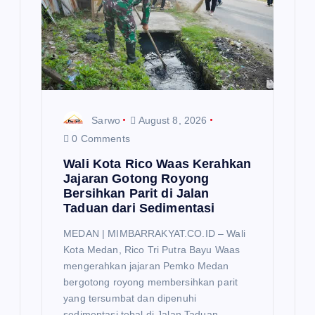
t
i
o
n
Sarwo
August 8, 2026
0 Comments
Wali Kota Rico Waas Kerahkan
Jajaran Gotong Royong
Bersihkan Parit di Jalan
Taduan dari Sedimentasi
MEDAN | MIMBARRAKYAT.CO.ID – Wali
Kota Medan, Rico Tri Putra Bayu Waas
mengerahkan jajaran Pemko Medan
bergotong royong membersihkan parit
yang tersumbat dan dipenuhi
sedimentasi tebal di Jalan Taduan,