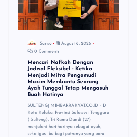
i
o
n
Sarwo
August 6, 2026
0 Comments
Mencari Nafkah Dengan
Jadwal Fleksibel : Ketika
Menjadi Mitra Pengemudi
Maxim Membantu Seorang
Ayah Tunggal Tetap Mengasuh
Buah Hatinya
SULTENG| MIMBARRAKYAT.CO.ID – Di
Kota Kolaka, Provinsi Sulawesi Tenggara
( Sulteng), Tri Rama Dandi (27)
menjalani hari-harinya sebagai ayah,
sekaligus ibu bagi putranya yang baru