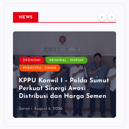
NEWS
KESEHATAN
PIT IAI 2026 di Medan,
Kepala BPOM RI: Peran
Apoteker Sangat
Fundamental dalam
Ketahanan Kesehatan
Nasional
Admin
August 6, 2026