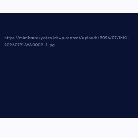
https://mimbarrakyat.co.id/wp-content/uploads/2026/07/IMG-
20260721-WA0002_1.jpg
Tentang Kami
Pedoman Siber
Privasi Policy
Disclaimer