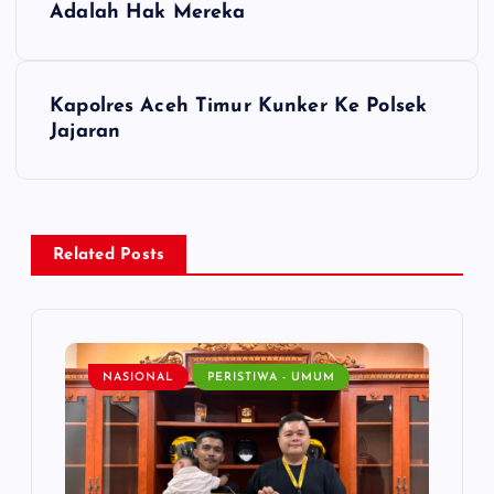
Adalah Hak Mereka
s
t
Kapolres Aceh Timur Kunker Ke Polsek
Jajaran
n
a
v
Related Posts
i
g
NASIONAL
PERISTIWA - UMUM
a
t