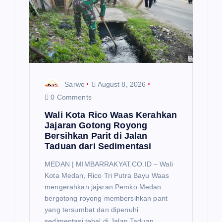
t
i
o
n
Sarwo
August 8, 2026
0 Comments
Wali Kota Rico Waas Kerahkan
Jajaran Gotong Royong
Bersihkan Parit di Jalan
Taduan dari Sedimentasi
MEDAN | MIMBARRAKYAT.CO.ID – Wali
Kota Medan, Rico Tri Putra Bayu Waas
mengerahkan jajaran Pemko Medan
bergotong royong membersihkan parit
yang tersumbat dan dipenuhi
sedimentasi tebal di Jalan Taduan,