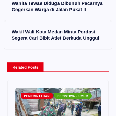
Wanita Tewas Diduga Dibunuh Pacarnya
o
Gegerkan Warga di Jalan Pukat II
s
Wakil Wali Kota Medan Minta Pordasi
t
Segera Cari Bibit Atlet Berkuda Unggul
n
a
Related Posts
v
i
g
PEMERINTAHAN
PERISTIWA - UMUM
a