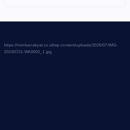
https://mimbarrakyat.co.id/wp-content/uploads/2026/07/IMG-
20260721-WA0002_1.jpg
Tentang Kami
Pedoman Siber
Privasi Policy