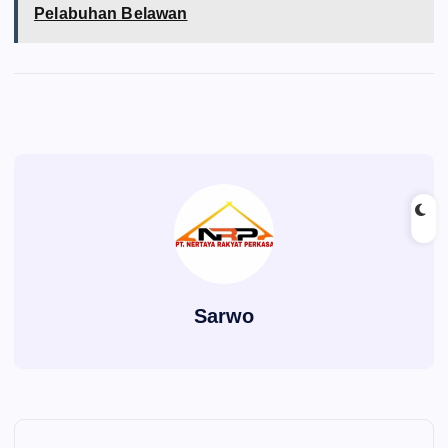
Pelabuhan Belawan
Sarwo
P