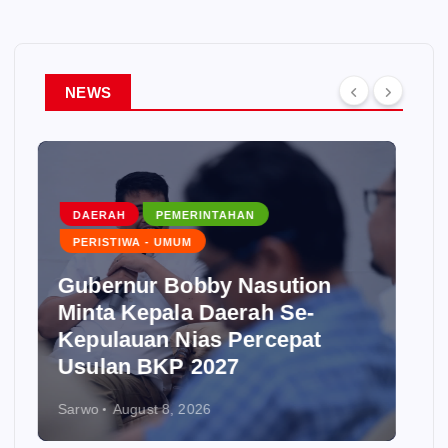
NEWS
DAERAH
PEMERINTAHAN
PERISTIWA - UMUM
TEKNOLOGI - PENDIDIKAN
Jambore Anak TK/RA Bandar
Khalipah Jadi Contoh
Kolaborasi Desa
Sarwo
August 8, 2026