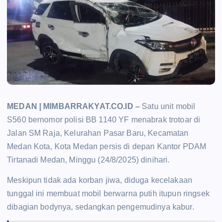
MEDAN | MIMBARRAKYAT.CO.ID –
Satu unit mobil
S560 bernomor polisi BB 1140 YF menabrak trotoar di
Jalan SM Raja, Kelurahan Pasar Baru, Kecamatan
Medan Kota, Kota Medan persis di depan Kantor PDAM
Tirtanadi Medan, Minggu (24/8/2025) dinihari.
Meskipun tidak ada korban jiwa, diduga kecelakaan
tunggal ini membuat mobil berwarna putih itupun ringsek
dibagian bodynya, sedangkan pengemudinya kabur.