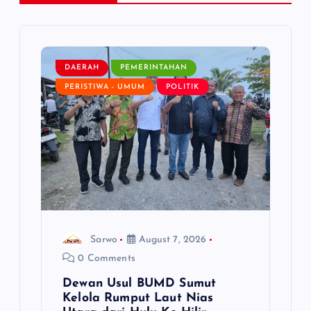
i
g
DAERAH
PEMERINTAHAN
a
PERISTIWA - UMUM
POLITIK
t
i
o
n
Sarwo
August 7, 2026
0 Comments
Dewan Usul BUMD Sumut
Kelola Rumput Laut Nias