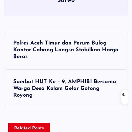
Sarwo
P
Polres Aceh Timur dan Perum Bulog
o
Kantor Cabang Langsa Stabilkan Harga
Beras
s
t
Sambut HUT Ke – 9, AMPHIBI Bersama
Warga Desa Kolam Gelar Gotong
n
Royong
a
v
Related Posts