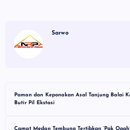
Sarwo
P
Paman dan Keponakan Asal Tanjung Balai K
o
Butir Pil Ekstasi
s
Camat Medan Tembung Tertibkan ‘Pak Oga