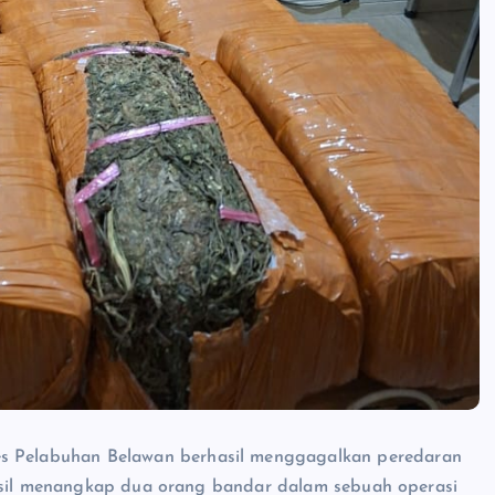
es Pelabuhan Belawan berhasil menggagalkan peredaran
hasil menangkap dua orang bandar dalam sebuah operasi