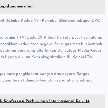
 Kepalangmerahan
nwil Ugimba Kodap VIII-Kemabu, diketahui sebagai DPO
a prajurit TNI pada 2019. Saat itu satu pucuk senjata api
enegakkan kedaulatan negara. Sekaligus merebut kembali
das siaran pers yang diterbitkan Dansatgas Media Koops
dek yang dikirim Kapenkogabwilhan III, Kolonel TNI
tegas para pengkhianat bangsa dan negara, Satgas
yang terkait dengan kegiatan separatisme sebagai
i Konferensi Perburuhan Internasional Ke - 114