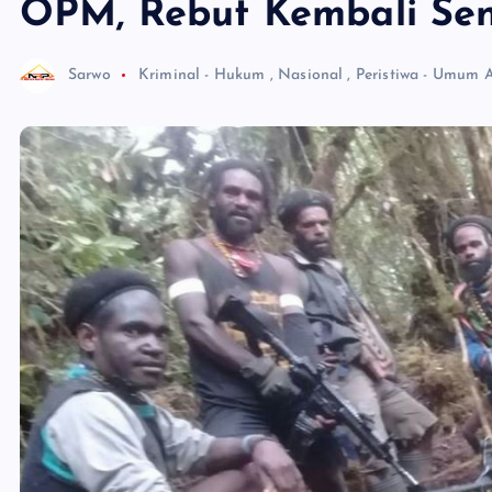
OPM, Rebut Kembali Se
Sarwo
Kriminal - Hukum
,
Nasional
,
Peristiwa - Umum
A