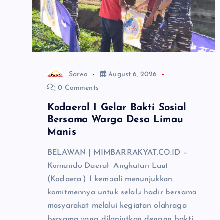
a
t
i
Sarwo
August 6, 2026
0 Comments
o
Kodaeral I Gelar Bakti Sosial
Bersama Warga Desa Limau
n
Manis
BELAWAN | MIMBARRAKYAT.CO.ID –
Komando Daerah Angkatan Laut
(Kodaeral) I kembali menunjukkan
komitmennya untuk selalu hadir bersama
masyarakat melalui kegiatan olahraga
bersama yang dilanjutkan dengan bakti