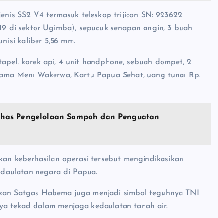
jenis SS2 V4 termasuk teleskop trijicon SN: 923622
019 di sektor Ugimba), sepucuk senapan angin, 3 buah
isi kaliber 5,56 mm.
tapel, korek api, 4 unit handphone, sebuah dompet, 2
 nama Meni Wakerwa, Kartu Papua Sehat, uang tunai Rp.
ahas Pengelolaan Sampah dan Penguatan
n keberhasilan operasi tersebut mengindikasikan
daulatan negara di Papua.
nakan Satgas Habema juga menjadi simbol teguhnya TNI
nya tekad dalam menjaga kedaulatan tanah air.