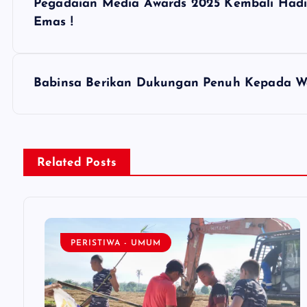
Pegadaian Media Awards 2025 Kembali Hadir
o
Emas !
s
Babinsa Berikan Dukungan Penuh Kepada Wa
t
n
Related Posts
a
v
PERISTIWA - UMUM
i
g