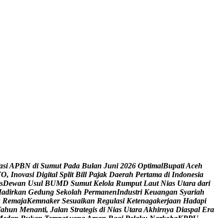
a
s
i
A
P
B
N
d
i
S
u
m
u
t
P
a
d
a
B
u
l
a
n
J
u
n
i
2
0
2
6
O
p
t
i
m
a
l
B
u
p
a
t
i
A
c
e
h
T
O
,
I
n
o
v
a
s
i
D
i
g
i
t
a
l
S
p
l
i
t
B
i
l
l
P
a
j
a
k
D
a
e
r
a
h
P
e
r
t
a
m
a
d
i
I
n
d
o
n
e
s
i
a
s
D
e
w
a
n
U
s
u
l
B
U
M
D
S
u
m
u
t
K
e
l
o
l
a
R
u
m
p
u
t
L
a
u
t
N
i
a
s
U
t
a
r
a
d
a
r
i
H
a
d
i
r
k
a
n
G
e
d
u
n
g
S
e
k
o
l
a
h
P
e
r
m
a
n
e
n
I
n
d
u
s
t
r
i
K
e
u
a
n
g
a
n
S
y
a
r
i
a
h
k
R
e
m
a
j
a
K
e
m
n
a
k
e
r
S
e
s
u
a
i
k
a
n
R
e
g
u
l
a
s
i
K
e
t
e
n
a
g
a
k
e
r
j
a
a
n
H
a
d
a
p
i
T
a
h
u
n
M
e
n
a
n
t
i
,
J
a
l
a
n
S
t
r
a
t
e
g
i
s
d
i
N
i
a
s
U
t
a
r
a
A
k
h
i
r
n
y
a
D
i
a
s
p
a
l
E
r
a