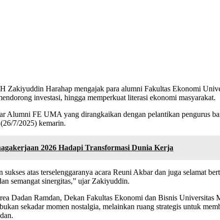
H Zakiyuddin Harahap mengajak para alumni Fakultas Ekonomi Univer
dorong investasi, hingga memperkuat literasi ekonomi masyarakat.
kbar Alumni FE UMA yang dirangkaikan dengan pelantikan pengurus b
 (26/7/2025) kemarin.
nagakerjaan 2026 Hadapi Transformasi Dunia Kerja
 sukses atas terselenggaranya acara Reuni Akbar dan juga selamat
an semangat sinergitas,” ujar Zakiyuddin.
n Area Dadan Ramdan, Dekan Fakultas Ekonomi dan Bisnis Universita
bukan sekadar momen nostalgia, melainkan ruang strategis untuk memba
edan.