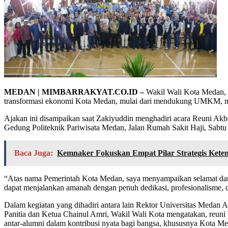
MEDAN | MIMBARRAKYAT.CO.ID –
Wakil Wali Kota Medan, 
transformasi ekonomi Kota Medan, mulai dari mendukung UMKM, men
Ajakan ini disampaikan saat Zakiyuddin menghadiri acara Reuni A
Gedung Politeknik Pariwisata Medan, Jalan Rumah Sakit Haji, Sabtu
Baca Juga:
Kemnaker Fokuskan Empat Pilar Strategis Kete
“Atas nama Pemerintah Kota Medan, saya menyampaikan selamat dan
dapat menjalankan amanah dengan penuh dedikasi, profesionalisme, d
Dalam kegiatan yang dihadiri antara lain Rektor Universitas Meda
Panitia dan Ketua Chainul Amri, Wakil Wali Kota mengatakan, reuni 
antar-alumni dalam kontribusi nyata bagi bangsa, khususnya Kota M