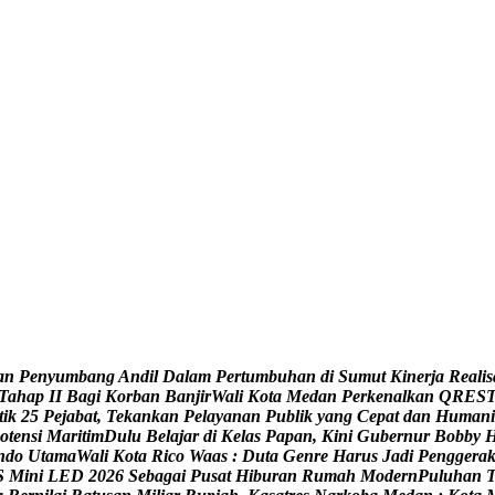
a
n
P
e
n
y
u
m
b
a
n
g
A
n
d
i
l
D
a
l
a
m
P
e
r
t
u
m
b
u
h
a
n
d
i
S
u
m
u
t
K
i
n
e
r
j
a
R
e
a
l
i
s
T
a
h
a
p
I
I
B
a
g
i
K
o
r
b
a
n
B
a
n
j
i
r
W
a
l
i
K
o
t
a
M
e
d
a
n
P
e
r
k
e
n
a
l
k
a
n
Q
R
E
S
t
i
k
2
5
P
e
j
a
b
a
t
,
T
e
k
a
n
k
a
n
P
e
l
a
y
a
n
a
n
P
u
b
l
i
k
y
a
n
g
C
e
p
a
t
d
a
n
H
u
m
a
n
i
o
t
e
n
s
i
M
a
r
i
t
i
m
D
u
l
u
B
e
l
a
j
a
r
d
i
K
e
l
a
s
P
a
p
a
n
,
K
i
n
i
G
u
b
e
r
n
u
r
B
o
b
b
y
n
d
o
U
t
a
m
a
W
a
l
i
K
o
t
a
R
i
c
o
W
a
a
s
:
D
u
t
a
G
e
n
r
e
H
a
r
u
s
J
a
d
i
P
e
n
g
g
e
r
a
S
M
i
n
i
L
E
D
2
0
2
6
S
e
b
a
g
a
i
P
u
s
a
t
H
i
b
u
r
a
n
R
u
m
a
h
M
o
d
e
r
n
P
u
l
u
h
a
n