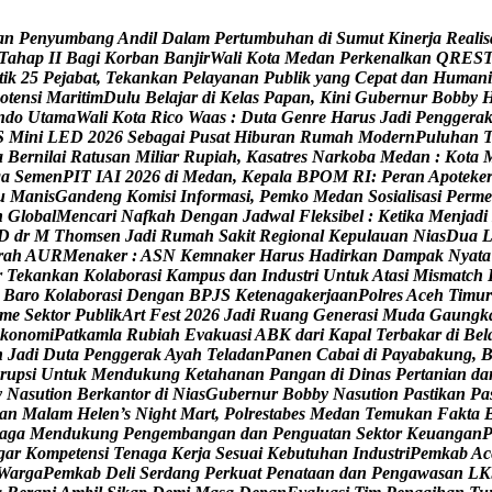
a
n
P
e
n
y
u
m
b
a
n
g
A
n
d
i
l
D
a
l
a
m
P
e
r
t
u
m
b
u
h
a
n
d
i
S
u
m
u
t
K
i
n
e
r
j
a
R
e
a
l
i
s
T
a
h
a
p
I
I
B
a
g
i
K
o
r
b
a
n
B
a
n
j
i
r
W
a
l
i
K
o
t
a
M
e
d
a
n
P
e
r
k
e
n
a
l
k
a
n
Q
R
E
S
t
i
k
2
5
P
e
j
a
b
a
t
,
T
e
k
a
n
k
a
n
P
e
l
a
y
a
n
a
n
P
u
b
l
i
k
y
a
n
g
C
e
p
a
t
d
a
n
H
u
m
a
n
i
o
t
e
n
s
i
M
a
r
i
t
i
m
D
u
l
u
B
e
l
a
j
a
r
d
i
K
e
l
a
s
P
a
p
a
n
,
K
i
n
i
G
u
b
e
r
n
u
r
B
o
b
b
y
n
d
o
U
t
a
m
a
W
a
l
i
K
o
t
a
R
i
c
o
W
a
a
s
:
D
u
t
a
G
e
n
r
e
H
a
r
u
s
J
a
d
i
P
e
n
g
g
e
r
a
S
M
i
n
i
L
E
D
2
0
2
6
S
e
b
a
g
a
i
P
u
s
a
t
H
i
b
u
r
a
n
R
u
m
a
h
M
o
d
e
r
n
P
u
l
u
h
a
n
a
B
e
r
n
i
l
a
i
R
a
t
u
s
a
n
M
i
l
i
a
r
R
u
p
i
a
h
,
K
a
s
a
t
r
e
s
N
a
r
k
o
b
a
M
e
d
a
n
:
K
o
t
a
g
a
S
e
m
e
n
P
I
T
I
A
I
2
0
2
6
d
i
M
e
d
a
n
,
K
e
p
a
l
a
B
P
O
M
R
I
:
P
e
r
a
n
A
p
o
t
e
k
e
u
M
a
n
i
s
G
a
n
d
e
n
g
K
o
m
i
s
i
I
n
f
o
r
m
a
s
i
,
P
e
m
k
o
M
e
d
a
n
S
o
s
i
a
l
i
s
a
s
i
P
e
r
m
e
n
G
l
o
b
a
l
M
e
n
c
a
r
i
N
a
f
k
a
h
D
e
n
g
a
n
J
a
d
w
a
l
F
l
e
k
s
i
b
e
l
:
K
e
t
i
k
a
M
e
n
j
a
d
i
D
d
r
M
T
h
o
m
s
e
n
J
a
d
i
R
u
m
a
h
S
a
k
i
t
R
e
g
i
o
n
a
l
K
e
p
u
l
a
u
a
n
N
i
a
s
D
u
a
r
a
h
A
U
R
M
e
n
a
k
e
r
:
A
S
N
K
e
m
n
a
k
e
r
H
a
r
u
s
H
a
d
i
r
k
a
n
D
a
m
p
a
k
N
y
a
t
a
r
T
e
k
a
n
k
a
n
K
o
l
a
b
o
r
a
s
i
K
a
m
p
u
s
d
a
n
I
n
d
u
s
t
r
i
U
n
t
u
k
A
t
a
s
i
M
i
s
m
a
t
c
h
B
a
r
o
K
o
l
a
b
o
r
a
s
i
D
e
n
g
a
n
B
P
J
S
K
e
t
e
n
a
g
a
k
e
r
j
a
a
n
P
o
l
r
e
s
A
c
e
h
T
i
m
u
r
m
e
S
e
k
t
o
r
P
u
b
l
i
k
A
r
t
F
e
s
t
2
0
2
6
J
a
d
i
R
u
a
n
g
G
e
n
e
r
a
s
i
M
u
d
a
G
a
u
n
g
k
k
o
n
o
m
i
P
a
t
k
a
m
l
a
R
u
b
i
a
h
E
v
a
k
u
a
s
i
A
B
K
d
a
r
i
K
a
p
a
l
T
e
r
b
a
k
a
r
d
i
B
e
l
n
J
a
d
i
D
u
t
a
P
e
n
g
g
e
r
a
k
A
y
a
h
T
e
l
a
d
a
n
P
a
n
e
n
C
a
b
a
i
d
i
P
a
y
a
b
a
k
u
n
g
,
r
u
p
s
i
U
n
t
u
k
M
e
n
d
u
k
u
n
g
K
e
t
a
h
a
n
a
n
P
a
n
g
a
n
d
i
D
i
n
a
s
P
e
r
t
a
n
i
a
n
d
a
y
N
a
s
u
t
i
o
n
B
e
r
k
a
n
t
o
r
d
i
N
i
a
s
G
u
b
e
r
n
u
r
B
o
b
b
y
N
a
s
u
t
i
o
n
P
a
s
t
i
k
a
n
P
a
a
n
M
a
l
a
m
H
e
l
e
n
’
s
N
i
g
h
t
M
a
r
t
,
P
o
l
r
e
s
t
a
b
e
s
M
e
d
a
n
T
e
m
u
k
a
n
F
a
k
t
a
a
g
a
M
e
n
d
u
k
u
n
g
P
e
n
g
e
m
b
a
n
g
a
n
d
a
n
P
e
n
g
u
a
t
a
n
S
e
k
t
o
r
K
e
u
a
n
g
a
n
g
a
r
K
o
m
p
e
t
e
n
s
i
T
e
n
a
g
a
K
e
r
j
a
S
e
s
u
a
i
K
e
b
u
t
u
h
a
n
I
n
d
u
s
t
r
i
P
e
m
k
a
b
A
c
W
a
r
g
a
P
e
m
k
a
b
D
e
l
i
S
e
r
d
a
n
g
P
e
r
k
u
a
t
P
e
n
a
t
a
a
n
d
a
n
P
e
n
g
a
w
a
s
a
n
L
K