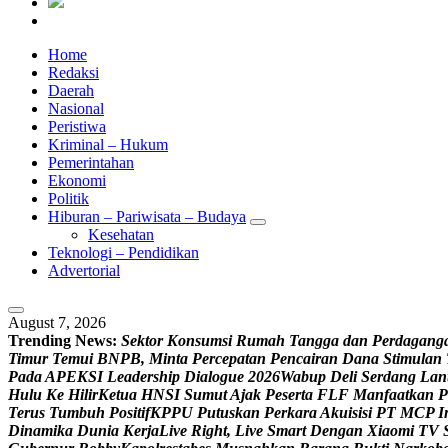
Home
Redaksi
Daerah
Nasional
Peristiwa
Kriminal – Hukum
Pemerintahan
Ekonomi
Politik
Hiburan – Pariwisata – Budaya
Kesehatan
Teknologi – Pendidikan
Advertorial
August 7, 2026
Trending News:
S
e
k
t
o
r
K
o
n
s
u
m
s
i
R
u
m
a
h
T
a
n
g
g
a
d
a
n
P
e
r
d
a
g
a
n
g
T
i
m
u
r
T
e
m
u
i
B
N
P
B
,
M
i
n
t
a
P
e
r
c
e
p
a
t
a
n
P
e
n
c
a
i
r
a
n
D
a
n
a
S
t
i
m
u
l
a
n
P
a
d
a
A
P
E
K
S
I
L
e
a
d
e
r
s
h
i
p
D
i
a
l
o
g
u
e
2
0
2
6
W
a
b
u
p
D
e
l
i
S
e
r
d
a
n
g
L
a
n
H
u
l
u
K
e
H
i
l
i
r
K
e
t
u
a
H
N
S
I
S
u
m
u
t
A
j
a
k
P
e
s
e
r
t
a
F
L
F
M
a
n
f
a
a
t
k
a
n
P
T
e
r
u
s
T
u
m
b
u
h
P
o
s
i
t
i
f
K
P
P
U
P
u
t
u
s
k
a
n
P
e
r
k
a
r
a
A
k
u
i
s
i
s
i
P
T
M
C
P
I
D
i
n
a
m
i
k
a
D
u
n
i
a
K
e
r
j
a
L
i
v
e
R
i
g
h
t
,
L
i
v
e
S
m
a
r
t
D
e
n
g
a
n
X
i
a
o
m
i
T
V