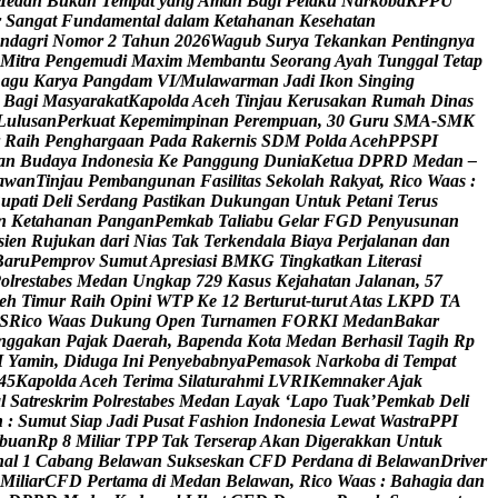
M
e
d
a
n
B
u
k
a
n
T
e
m
p
a
t
y
a
n
g
A
m
a
n
B
a
g
i
P
e
l
a
k
u
N
a
r
k
o
b
a
K
P
P
U
r
S
a
n
g
a
t
F
u
n
d
a
m
e
n
t
a
l
d
a
l
a
m
K
e
t
a
h
a
n
a
n
K
e
s
e
h
a
t
a
n
n
d
a
g
r
i
N
o
m
o
r
2
T
a
h
u
n
2
0
2
6
W
a
g
u
b
S
u
r
y
a
T
e
k
a
n
k
a
n
P
e
n
t
i
n
g
n
y
a
M
i
t
r
a
P
e
n
g
e
m
u
d
i
M
a
x
i
m
M
e
m
b
a
n
t
u
S
e
o
r
a
n
g
A
y
a
h
T
u
n
g
g
a
l
T
e
t
a
p
L
a
g
u
K
a
r
y
a
P
a
n
g
d
a
m
V
I
/
M
u
l
a
w
a
r
m
a
n
J
a
d
i
I
k
o
n
S
i
n
g
i
n
g
B
a
g
i
M
a
s
y
a
r
a
k
a
t
K
a
p
o
l
d
a
A
c
e
h
T
i
n
j
a
u
K
e
r
u
s
a
k
a
n
R
u
m
a
h
D
i
n
a
s
L
u
l
u
s
a
n
P
e
r
k
u
a
t
K
e
p
e
m
i
m
p
i
n
a
n
P
e
r
e
m
p
u
a
n
,
3
0
G
u
r
u
S
M
A
-
S
M
K
R
a
i
h
P
e
n
g
h
a
r
g
a
a
n
P
a
d
a
R
a
k
e
r
n
i
s
S
D
M
P
o
l
d
a
A
c
e
h
P
P
S
P
I
a
n
B
u
d
a
y
a
I
n
d
o
n
e
s
i
a
K
e
P
a
n
g
g
u
n
g
D
u
n
i
a
K
e
t
u
a
D
P
R
D
M
e
d
a
n
–
a
w
a
n
T
i
n
j
a
u
P
e
m
b
a
n
g
u
n
a
n
F
a
s
i
l
i
t
a
s
S
e
k
o
l
a
h
R
a
k
y
a
t
,
R
i
c
o
W
a
a
s
:
B
u
p
a
t
i
D
e
l
i
S
e
r
d
a
n
g
P
a
s
t
i
k
a
n
D
u
k
u
n
g
a
n
U
n
t
u
k
P
e
t
a
n
i
T
e
r
u
s
n
K
e
t
a
h
a
n
a
n
P
a
n
g
a
n
P
e
m
k
a
b
T
a
l
i
a
b
u
G
e
l
a
r
F
G
D
P
e
n
y
u
s
u
n
a
n
s
i
e
n
R
u
j
u
k
a
n
d
a
r
i
N
i
a
s
T
a
k
T
e
r
k
e
n
d
a
l
a
B
i
a
y
a
P
e
r
j
a
l
a
n
a
n
d
a
n
B
a
r
u
P
e
m
p
r
o
v
S
u
m
u
t
A
p
r
e
s
i
a
s
i
B
M
K
G
T
i
n
g
k
a
t
k
a
n
L
i
t
e
r
a
s
i
P
o
l
r
e
s
t
a
b
e
s
M
e
d
a
n
U
n
g
k
a
p
7
2
9
K
a
s
u
s
K
e
j
a
h
a
t
a
n
J
a
l
a
n
a
n
,
5
7
e
h
T
i
m
u
r
R
a
i
h
O
p
i
n
i
W
T
P
K
e
1
2
B
e
r
t
u
r
u
t
-
t
u
r
u
t
A
t
a
s
L
K
P
D
T
A
S
R
i
c
o
W
a
a
s
D
u
k
u
n
g
O
p
e
n
T
u
r
n
a
m
e
n
F
O
R
K
I
M
e
d
a
n
B
a
k
a
r
n
g
g
a
k
a
n
P
a
j
a
k
D
a
e
r
a
h
,
B
a
p
e
n
d
a
K
o
t
a
M
e
d
a
n
B
e
r
h
a
s
i
l
T
a
g
i
h
R
p
M
Y
a
m
i
n
,
D
i
d
u
g
a
I
n
i
P
e
n
y
e
b
a
b
n
y
a
P
e
m
a
s
o
k
N
a
r
k
o
b
a
d
i
T
e
m
p
a
t
4
5
K
a
p
o
l
d
a
A
c
e
h
T
e
r
i
m
a
S
i
l
a
t
u
r
a
h
m
i
L
V
R
I
K
e
m
n
a
k
e
r
A
j
a
k
a
l
S
a
t
r
e
s
k
r
i
m
P
o
l
r
e
s
t
a
b
e
s
M
e
d
a
n
L
a
y
a
k
‘
L
a
p
o
T
u
a
k
’
P
e
m
k
a
b
D
e
l
i
n
:
S
u
m
u
t
S
i
a
p
J
a
d
i
P
u
s
a
t
F
a
s
h
i
o
n
I
n
d
o
n
e
s
i
a
L
e
w
a
t
W
a
s
t
r
a
P
P
I
b
u
a
n
R
p
8
M
i
l
i
a
r
T
P
P
T
a
k
T
e
r
s
e
r
a
p
A
k
a
n
D
i
g
e
r
a
k
k
a
n
U
n
t
u
k
n
a
l
1
C
a
b
a
n
g
B
e
l
a
w
a
n
S
u
k
s
e
s
k
a
n
C
F
D
P
e
r
d
a
n
a
d
i
B
e
l
a
w
a
n
D
r
i
v
e
r
M
i
l
i
a
r
C
F
D
P
e
r
t
a
m
a
d
i
M
e
d
a
n
B
e
l
a
w
a
n
,
R
i
c
o
W
a
a
s
:
B
a
h
a
g
i
a
d
a
n