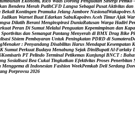
t
u
m
b
u
h
a
n
E
k
o
n
o
m
i
,
R
i
c
o
W
a
a
s
D
o
r
o
n
g
P
e
n
g
u
a
t
a
n
S
i
n
e
r
g
i
P
e
m
k
o
k
a
n
B
e
n
d
e
r
a
M
e
r
a
h
P
u
t
i
h
C
F
D
L
a
n
g
s
a
S
e
b
a
g
a
i
P
u
s
a
t
A
k
t
i
v
i
t
a
s
d
a
n
a
B
e
k
a
l
i
K
o
n
t
i
n
g
e
n
P
r
a
m
u
k
a
J
e
l
a
n
g
J
a
m
b
o
r
e
N
a
s
i
o
n
a
l
W
a
k
a
p
o
l
r
e
s
A
J
a
d
i
k
a
n
W
a
r
n
e
t
B
u
a
t
E
d
a
r
k
a
n
S
a
b
u
K
a
p
o
l
r
e
s
A
c
e
h
T
i
m
u
r
A
j
a
k
W
a
r
a
n
g
s
a
D
i
l
a
t
i
h
B
e
r
a
n
i
M
e
n
g
i
n
s
p
i
r
a
s
i
D
u
n
i
a
R
a
t
u
s
a
n
W
a
r
g
a
H
a
d
i
r
i
P
e
e
r
k
u
a
t
P
e
r
a
n
D
i
S
u
m
u
t
M
e
l
a
l
u
i
P
e
n
g
u
a
t
a
n
K
e
p
e
m
i
m
p
i
n
a
n
d
a
n
K
a
p
a
S
p
o
r
t
i
v
i
t
a
s
d
a
n
S
e
m
a
n
g
a
t
P
a
n
t
a
n
g
M
e
n
y
e
r
a
h
d
i
B
M
X
D
r
a
g
B
i
k
e
P
i
a
l
i
s
a
s
i
S
i
s
t
e
m
P
e
m
b
a
y
a
r
a
n
U
n
t
u
k
P
e
n
i
n
g
k
a
t
a
n
P
D
R
D
d
i
S
u
m
a
t
e
r
a
D
g
M
e
n
a
k
e
r
:
P
e
n
y
a
n
d
a
n
g
D
i
s
a
b
i
l
i
t
a
s
H
a
r
u
s
M
e
n
d
a
p
a
t
K
e
s
e
m
p
a
t
a
n
K
S
u
m
u
t
P
e
r
k
u
a
t
B
u
d
a
y
a
M
e
n
a
b
u
n
g
S
e
j
a
k
D
i
n
i
B
u
p
a
t
i
A
l
-
F
a
r
l
a
k
y
6
K
o
m
i
s
a
r
i
s
P
T
P
e
l
i
n
d
o
T
e
r
m
i
n
a
l
P
e
t
i
k
e
m
a
s
K
u
n
j
u
n
g
i
B
N
C
T
:
B
a
h
a
u
n
g
S
o
s
i
a
l
i
s
a
s
i
B
e
a
C
u
k
a
i
T
i
n
g
k
a
t
k
a
n
E
f
e
k
t
i
v
i
t
a
s
P
r
o
s
e
s
P
e
n
e
r
b
i
t
a
n
n
M
e
n
g
g
e
m
a
d
i
I
n
d
o
n
e
s
i
a
n
F
a
s
h
i
o
n
W
e
e
k
P
e
m
k
a
b
D
e
l
i
S
e
r
d
a
n
g
D
o
r
a
n
g
P
o
r
p
r
o
v
s
u
2
0
2
6