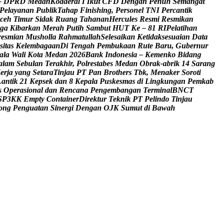
–
D
P
R
D
M
e
d
a
n
K
o
d
a
e
r
a
l
I
I
k
u
t
C
F
D
D
e
n
g
a
n
P
e
n
u
h
S
e
m
a
n
g
a
t
P
e
l
a
y
a
n
a
n
P
u
b
l
i
k
T
a
h
a
p
F
i
n
i
s
h
i
n
g
,
P
e
r
s
o
n
e
l
T
N
I
P
e
r
c
a
n
t
i
k
c
e
h
T
i
m
u
r
S
i
d
a
k
R
u
a
n
g
T
a
h
a
n
a
n
H
e
r
c
u
l
e
s
R
e
s
m
i
R
e
s
m
i
k
a
n
g
a
K
i
b
a
r
k
a
n
M
e
r
a
h
P
u
t
i
h
S
a
m
b
u
t
H
U
T
K
e
–
8
1
R
I
P
e
l
a
t
i
h
a
n
r
e
s
m
i
a
n
M
u
s
h
o
l
l
a
R
a
h
m
a
t
u
l
l
a
h
S
e
l
e
s
a
i
k
a
n
K
e
t
i
d
a
k
s
e
s
u
a
i
a
n
D
a
t
a
s
i
t
a
s
K
e
l
e
m
b
a
g
a
a
n
D
i
T
e
n
g
a
h
P
e
m
b
u
k
a
a
n
R
u
t
e
B
a
r
u
,
G
u
b
e
r
n
u
r
a
l
a
W
a
l
i
K
o
t
a
M
e
d
a
n
2
0
2
6
B
a
n
k
I
n
d
o
n
e
s
i
a
–
K
e
m
e
n
k
o
B
i
d
a
n
g
a
l
a
m
S
e
b
u
l
a
n
T
e
r
a
k
h
i
r
,
P
o
l
r
e
s
t
a
b
e
s
M
e
d
a
n
O
b
r
a
k
-
a
b
r
i
k
1
4
S
a
r
a
n
g
K
e
r
j
a
y
a
n
g
S
e
t
a
r
a
T
i
n
j
a
u
P
T
P
a
n
B
r
o
t
h
e
r
s
T
b
k
,
M
e
n
a
k
e
r
S
o
r
o
t
i
L
a
n
t
i
k
2
1
K
e
p
s
e
k
d
a
n
8
K
e
p
a
l
a
P
u
s
k
e
s
m
a
s
d
i
L
i
n
g
k
u
n
g
a
n
P
e
m
k
a
b
s
O
p
e
r
a
s
i
o
n
a
l
d
a
n
R
e
n
c
a
n
a
P
e
n
g
e
m
b
a
n
g
a
n
T
e
r
m
i
n
a
l
B
N
C
T
S
P
3
K
K
E
m
p
t
y
C
o
n
t
a
i
n
e
r
D
i
r
e
k
t
u
r
T
e
k
n
i
k
P
T
P
e
l
i
n
d
o
T
i
n
j
a
u
o
n
g
P
e
n
g
u
a
t
a
n
S
i
n
e
r
g
i
D
e
n
g
a
n
O
J
K
S
u
m
u
t
d
i
B
a
w
a
h