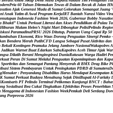
a
B
e
r
a
n
i
A
m
b
i
l
S
i
k
a
p
D
e
m
i
M
a
s
a
D
e
p
a
n
E
v
a
l
u
a
s
i
T
i
m
P
e
n
a
g
i
h
a
n
T
u
o
d
e
r
n
P
r
i
a
6
0
T
a
h
u
n
D
i
t
e
m
u
k
a
n
T
e
w
a
s
d
i
D
a
l
a
m
B
e
c
a
k
d
i
J
a
l
a
n
H
a
s
u
t
i
o
n
A
j
a
k
G
e
n
e
r
a
s
i
M
u
d
a
d
i
S
u
m
u
t
G
e
l
o
r
a
k
a
n
S
e
m
a
n
g
a
t
J
u
a
n
g
’
u
n
i
A
n
a
k
Y
a
t
i
m
d
i
A
w
a
l
P
r
o
g
r
a
m
K
e
r
j
a
I
R
T
B
a
n
t
a
h
N
a
r
a
s
i
V
i
d
e
o
V
i
r
P
e
n
u
t
u
p
a
n
I
n
d
o
n
e
s
i
a
F
a
s
h
i
o
n
W
e
e
k
2
0
2
6
,
G
u
b
e
r
n
u
r
B
o
b
b
y
N
a
s
u
t
i
o
a
B
h
a
k
t
i
”
U
n
t
u
k
P
e
r
k
u
a
t
L
i
t
e
r
a
s
i
d
a
n
A
k
s
e
s
P
e
n
d
i
d
i
k
a
n
d
i
P
u
l
a
u
T
a
H
i
b
u
r
a
n
M
a
l
a
m
H
e
l
e
n
’
s
N
i
g
h
t
M
a
r
t
D
i
b
o
n
g
k
a
r
P
o
l
i
s
i
P
e
l
i
n
d
o
R
e
g
i
o
D
i
s
k
u
s
i
P
a
r
a
m
a
d
i
n
a
P
R
S
U
2
0
2
6
D
i
t
u
t
u
p
,
P
u
t
a
r
a
n
U
a
n
g
C
a
p
a
i
R
p
5
0
t
u
m
b
u
h
a
n
E
k
o
n
o
m
i
,
R
i
c
o
W
a
a
s
D
o
r
o
n
g
P
e
n
g
u
a
t
a
n
S
i
n
e
r
g
i
P
e
m
k
o
k
a
n
B
e
n
d
e
r
a
M
e
r
a
h
P
u
t
i
h
C
F
D
L
a
n
g
s
a
S
e
b
a
g
a
i
P
u
s
a
t
A
k
t
i
v
i
t
a
s
d
a
n
a
B
e
k
a
l
i
K
o
n
t
i
n
g
e
n
P
r
a
m
u
k
a
J
e
l
a
n
g
J
a
m
b
o
r
e
N
a
s
i
o
n
a
l
W
a
k
a
p
o
l
r
e
s
A
J
a
d
i
k
a
n
W
a
r
n
e
t
B
u
a
t
E
d
a
r
k
a
n
S
a
b
u
K
a
p
o
l
r
e
s
A
c
e
h
T
i
m
u
r
A
j
a
k
W
a
r
a
n
g
s
a
D
i
l
a
t
i
h
B
e
r
a
n
i
M
e
n
g
i
n
s
p
i
r
a
s
i
D
u
n
i
a
R
a
t
u
s
a
n
W
a
r
g
a
H
a
d
i
r
i
P
e
e
r
k
u
a
t
P
e
r
a
n
D
i
S
u
m
u
t
M
e
l
a
l
u
i
P
e
n
g
u
a
t
a
n
K
e
p
e
m
i
m
p
i
n
a
n
d
a
n
K
a
p
a
S
p
o
r
t
i
v
i
t
a
s
d
a
n
S
e
m
a
n
g
a
t
P
a
n
t
a
n
g
M
e
n
y
e
r
a
h
d
i
B
M
X
D
r
a
g
B
i
k
e
P
i
a
l
i
s
a
s
i
S
i
s
t
e
m
P
e
m
b
a
y
a
r
a
n
U
n
t
u
k
P
e
n
i
n
g
k
a
t
a
n
P
D
R
D
d
i
S
u
m
a
t
e
r
a
D
g
M
e
n
a
k
e
r
:
P
e
n
y
a
n
d
a
n
g
D
i
s
a
b
i
l
i
t
a
s
H
a
r
u
s
M
e
n
d
a
p
a
t
K
e
s
e
m
p
a
t
a
n
K
S
u
m
u
t
P
e
r
k
u
a
t
B
u
d
a
y
a
M
e
n
a
b
u
n
g
S
e
j
a
k
D
i
n
i
B
u
p
a
t
i
A
l
-
F
a
r
l
a
k
y
6
K
o
m
i
s
a
r
i
s
P
T
P
e
l
i
n
d
o
T
e
r
m
i
n
a
l
P
e
t
i
k
e
m
a
s
K
u
n
j
u
n
g
i
B
N
C
T
:
B
a
h
a
u
n
g
S
o
s
i
a
l
i
s
a
s
i
B
e
a
C
u
k
a
i
T
i
n
g
k
a
t
k
a
n
E
f
e
k
t
i
v
i
t
a
s
P
r
o
s
e
s
P
e
n
e
r
b
i
t
a
n
n
M
e
n
g
g
e
m
a
d
i
I
n
d
o
n
e
s
i
a
n
F
a
s
h
i
o
n
W
e
e
k
P
e
m
k
a
b
D
e
l
i
S
e
r
d
a
n
g
D
o
r
a
n
g
P
o
r
p
r
o
v
s
u
2
0
2
6