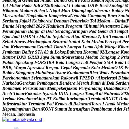
S
e
m
a
n
g
a
t
G
e
n
e
r
a
s
i
M
u
d
a
,
B
u
n
d
a
G
e
n
r
e
K
o
t
a
M
e
d
a
n
A
j
a
k
R
e
m
a
j
1
,
4
M
i
l
i
a
r
P
a
d
a
J
u
l
i
2
0
2
6
K
o
d
a
e
r
a
l
I
L
a
t
i
h
a
n
U
A
W
B
e
r
t
e
k
n
o
l
o
g
i
M
H
i
b
u
r
a
n
M
a
l
a
m
H
e
l
e
n
’
s
N
i
g
h
t
M
a
r
t
D
i
t
a
n
g
k
a
p
G
u
b
e
r
n
u
r
B
o
b
b
y
N
M
a
s
y
a
r
a
k
a
t
T
i
n
g
k
a
t
k
a
n
K
o
m
p
e
t
e
n
s
i
G
e
u
c
h
i
k
G
a
m
p
o
n
g
B
a
r
o
S
a
n
t
S
e
r
d
a
n
g
J
a
j
a
k
i
K
o
l
a
b
o
r
a
s
i
D
e
n
g
a
n
P
e
n
g
e
l
o
l
a
T
o
l
M
e
d
a
n
–
B
i
n
j
a
i
D
u
n
i
a
M
e
n
g
a
b
d
i
2
0
2
6
H
a
d
i
r
k
a
n
P
r
o
g
r
a
m
“
B
h
u
m
i
N
u
s
a
n
t
a
r
a
L
o
k
P
e
n
a
n
g
a
n
a
n
B
a
n
j
i
r
d
i
D
e
l
i
S
e
r
d
a
n
g
J
a
r
i
n
g
a
n
P
o
d
G
e
t
a
r
d
i
T
e
m
p
a
t
O
j
o
l
J
a
d
i
U
M
K
M
:
M
a
k
i
n
S
e
j
a
h
t
e
r
a
A
t
a
u
M
e
r
a
n
a
?
,
I
n
i
T
e
m
u
a
n
S
e
h
a
t
H
a
r
u
s
M
e
n
j
a
n
g
k
a
u
S
e
l
u
r
u
h
S
u
d
u
t
K
o
t
a
M
e
d
a
n
P
e
r
c
e
p
a
t
P
e
r
d
a
n
K
e
b
e
r
s
a
m
a
a
n
G
e
u
c
h
i
k
B
a
r
o
h
L
a
n
g
s
a
L
a
m
a
A
j
a
k
W
a
r
g
a
K
i
b
a
r
J
e
m
b
a
t
a
n
B
a
i
l
e
y
S
T
A
8
3
d
i
L
o
k
o
p
B
a
b
i
n
s
a
K
o
r
a
m
i
l
0
2
/
L
a
n
g
s
a
K
o
t
K
a
n
t
o
r
D
P
D
G
R
I
B
J
a
y
a
S
u
m
u
t
P
o
l
r
e
s
t
a
b
e
s
M
e
d
a
n
T
a
n
g
k
a
p
2
P
r
i
a
P
u
b
l
i
c
S
p
e
a
k
i
n
g
F
O
R
S
I
B
A
K
o
t
a
L
a
n
g
s
a
:
5
0
P
e
l
a
j
a
r
S
M
A
K
o
t
a
L
P
B
B
,
W
a
r
g
a
A
p
r
e
s
i
a
s
i
R
e
s
p
o
n
C
e
p
a
t
B
a
p
e
n
d
a
K
o
t
a
M
e
d
a
n
O
J
K
P
B
o
b
b
y
S
i
n
g
g
u
n
g
M
a
h
a
l
n
y
a
A
v
t
u
r
K
u
a
l
a
n
a
m
u
R
i
c
o
W
a
a
s
P
e
s
a
n
k
a
n
P
e
r
e
k
o
n
o
m
i
a
n
S
e
l
e
n
g
g
a
r
a
k
a
n
R
a
k
o
r
w
i
l
T
P
2
D
D
:
A
k
s
e
l
e
r
a
s
i
D
i
g
i
t
N
a
r
k
o
b
a
G
e
r
a
k
a
n
P
e
m
b
a
g
i
a
n
B
e
n
d
e
r
a
M
e
r
a
h
P
u
t
i
h
d
i
D
e
l
i
S
e
r
d
a
n
K
o
m
i
t
m
e
n
P
e
r
u
s
a
h
a
a
n
M
e
m
p
e
k
e
r
j
a
k
a
n
P
e
n
y
a
n
d
a
n
g
D
i
s
a
b
i
l
i
t
a
s
O
J
A
c
e
h
T
i
m
u
r
F
a
k
u
l
t
a
s
S
y
a
r
i
a
h
I
A
I
N
L
a
n
g
s
a
T
a
m
p
i
l
d
i
N
a
h
r
a
l
i
s
2
0
2
T
e
r
i
m
a
B
e
n
c
h
m
a
r
k
i
n
g
P
T
K
a
l
t
i
m
K
a
r
i
a
n
g
a
u
T
e
r
m
i
n
a
l
B
N
C
T
D
u
k
I
n
f
r
a
s
t
r
u
k
t
u
r
T
e
r
m
i
n
a
l
P
e
t
i
K
e
m
a
s
d
i
B
e
l
a
w
a
n
H
o
r
a
s
!
A
n
a
k
M
e
d
a
K
e
p
e
m
i
m
p
i
n
a
n
B
a
r
u
K
O
N
I
S
u
m
u
t
I
n
t
e
n
s
i
f
k
a
n
P
e
m
b
i
n
a
a
n
A
t
l
e
t
J
e
l
Medan, Indonesia