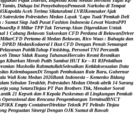
n
g
g
a
k
a
n
P
a
j
a
k
D
a
e
r
a
h
,
B
a
p
e
n
d
a
K
o
t
a
M
e
d
a
n
B
e
r
h
a
s
i
l
T
a
g
i
h
R
p
M
Y
a
m
i
n
,
D
i
d
u
g
a
I
n
i
P
e
n
y
e
b
a
b
n
y
a
P
e
m
a
s
o
k
N
a
r
k
o
b
a
d
i
T
e
m
p
a
t
4
5
K
a
p
o
l
d
a
A
c
e
h
T
e
r
i
m
a
S
i
l
a
t
u
r
a
h
m
i
L
V
R
I
K
e
m
n
a
k
e
r
A
j
a
k
a
l
S
a
t
r
e
s
k
r
i
m
P
o
l
r
e
s
t
a
b
e
s
M
e
d
a
n
L
a
y
a
k
‘
L
a
p
o
T
u
a
k
’
P
e
m
k
a
b
D
e
l
i
n
:
S
u
m
u
t
S
i
a
p
J
a
d
i
P
u
s
a
t
F
a
s
h
i
o
n
I
n
d
o
n
e
s
i
a
L
e
w
a
t
W
a
s
t
r
a
P
P
I
b
u
a
n
R
p
8
M
i
l
i
a
r
T
P
P
T
a
k
T
e
r
s
e
r
a
p
A
k
a
n
D
i
g
e
r
a
k
k
a
n
U
n
t
u
k
n
a
l
1
C
a
b
a
n
g
B
e
l
a
w
a
n
S
u
k
s
e
s
k
a
n
C
F
D
P
e
r
d
a
n
a
d
i
B
e
l
a
w
a
n
D
r
i
v
e
r
M
i
l
i
a
r
C
F
D
P
e
r
t
a
m
a
d
i
M
e
d
a
n
B
e
l
a
w
a
n
,
R
i
c
o
W
a
a
s
:
B
a
h
a
g
i
a
d
a
n
–
D
P
R
D
M
e
d
a
n
K
o
d
a
e
r
a
l
I
I
k
u
t
C
F
D
D
e
n
g
a
n
P
e
n
u
h
S
e
m
a
n
g
a
t
P
e
l
a
y
a
n
a
n
P
u
b
l
i
k
T
a
h
a
p
F
i
n
i
s
h
i
n
g
,
P
e
r
s
o
n
e
l
T
N
I
P
e
r
c
a
n
t
i
k
c
e
h
T
i
m
u
r
S
i
d
a
k
R
u
a
n
g
T
a
h
a
n
a
n
H
e
r
c
u
l
e
s
R
e
s
m
i
R
e
s
m
i
k
a
n
g
a
K
i
b
a
r
k
a
n
M
e
r
a
h
P
u
t
i
h
S
a
m
b
u
t
H
U
T
K
e
–
8
1
R
I
P
e
l
a
t
i
h
a
n
r
e
s
m
i
a
n
M
u
s
h
o
l
l
a
R
a
h
m
a
t
u
l
l
a
h
S
e
l
e
s
a
i
k
a
n
K
e
t
i
d
a
k
s
e
s
u
a
i
a
n
D
a
t
a
s
i
t
a
s
K
e
l
e
m
b
a
g
a
a
n
D
i
T
e
n
g
a
h
P
e
m
b
u
k
a
a
n
R
u
t
e
B
a
r
u
,
G
u
b
e
r
n
u
r
a
l
a
W
a
l
i
K
o
t
a
M
e
d
a
n
2
0
2
6
B
a
n
k
I
n
d
o
n
e
s
i
a
–
K
e
m
e
n
k
o
B
i
d
a
n
g
a
l
a
m
S
e
b
u
l
a
n
T
e
r
a
k
h
i
r
,
P
o
l
r
e
s
t
a
b
e
s
M
e
d
a
n
O
b
r
a
k
-
a
b
r
i
k
1
4
S
a
r
a
n
g
K
e
r
j
a
y
a
n
g
S
e
t
a
r
a
T
i
n
j
a
u
P
T
P
a
n
B
r
o
t
h
e
r
s
T
b
k
,
M
e
n
a
k
e
r
S
o
r
o
t
i
L
a
n
t
i
k
2
1
K
e
p
s
e
k
d
a
n
8
K
e
p
a
l
a
P
u
s
k
e
s
m
a
s
d
i
L
i
n
g
k
u
n
g
a
n
P
e
m
k
a
b
s
O
p
e
r
a
s
i
o
n
a
l
d
a
n
R
e
n
c
a
n
a
P
e
n
g
e
m
b
a
n
g
a
n
T
e
r
m
i
n
a
l
B
N
C
T
S
P
3
K
K
E
m
p
t
y
C
o
n
t
a
i
n
e
r
D
i
r
e
k
t
u
r
T
e
k
n
i
k
P
T
P
e
l
i
n
d
o
T
i
n
j
a
u
o
n
g
P
e
n
g
u
a
t
a
n
S
i
n
e
r
g
i
D
e
n
g
a
n
O
J
K
S
u
m
u
t
d
i
B
a
w
a
h