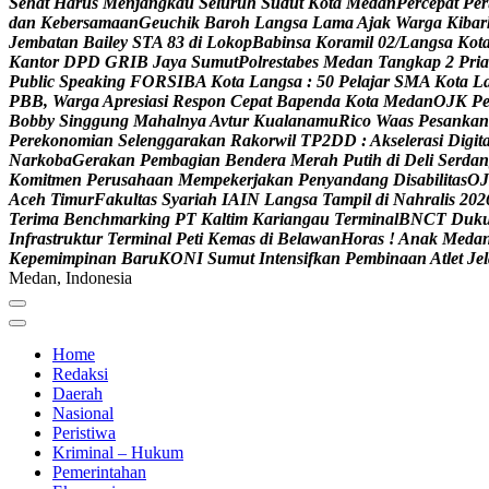
S
e
h
a
t
H
a
r
u
s
M
e
n
j
a
n
g
k
a
u
S
e
l
u
r
u
h
S
u
d
u
t
K
o
t
a
M
e
d
a
n
P
e
r
c
e
p
a
t
P
e
r
d
a
n
K
e
b
e
r
s
a
m
a
a
n
G
e
u
c
h
i
k
B
a
r
o
h
L
a
n
g
s
a
L
a
m
a
A
j
a
k
W
a
r
g
a
K
i
b
a
r
J
e
m
b
a
t
a
n
B
a
i
l
e
y
S
T
A
8
3
d
i
L
o
k
o
p
B
a
b
i
n
s
a
K
o
r
a
m
i
l
0
2
/
L
a
n
g
s
a
K
o
t
K
a
n
t
o
r
D
P
D
G
R
I
B
J
a
y
a
S
u
m
u
t
P
o
l
r
e
s
t
a
b
e
s
M
e
d
a
n
T
a
n
g
k
a
p
2
P
r
i
a
P
u
b
l
i
c
S
p
e
a
k
i
n
g
F
O
R
S
I
B
A
K
o
t
a
L
a
n
g
s
a
:
5
0
P
e
l
a
j
a
r
S
M
A
K
o
t
a
L
P
B
B
,
W
a
r
g
a
A
p
r
e
s
i
a
s
i
R
e
s
p
o
n
C
e
p
a
t
B
a
p
e
n
d
a
K
o
t
a
M
e
d
a
n
O
J
K
P
B
o
b
b
y
S
i
n
g
g
u
n
g
M
a
h
a
l
n
y
a
A
v
t
u
r
K
u
a
l
a
n
a
m
u
R
i
c
o
W
a
a
s
P
e
s
a
n
k
a
n
P
e
r
e
k
o
n
o
m
i
a
n
S
e
l
e
n
g
g
a
r
a
k
a
n
R
a
k
o
r
w
i
l
T
P
2
D
D
:
A
k
s
e
l
e
r
a
s
i
D
i
g
i
t
N
a
r
k
o
b
a
G
e
r
a
k
a
n
P
e
m
b
a
g
i
a
n
B
e
n
d
e
r
a
M
e
r
a
h
P
u
t
i
h
d
i
D
e
l
i
S
e
r
d
a
n
K
o
m
i
t
m
e
n
P
e
r
u
s
a
h
a
a
n
M
e
m
p
e
k
e
r
j
a
k
a
n
P
e
n
y
a
n
d
a
n
g
D
i
s
a
b
i
l
i
t
a
s
O
J
A
c
e
h
T
i
m
u
r
F
a
k
u
l
t
a
s
S
y
a
r
i
a
h
I
A
I
N
L
a
n
g
s
a
T
a
m
p
i
l
d
i
N
a
h
r
a
l
i
s
2
0
2
T
e
r
i
m
a
B
e
n
c
h
m
a
r
k
i
n
g
P
T
K
a
l
t
i
m
K
a
r
i
a
n
g
a
u
T
e
r
m
i
n
a
l
B
N
C
T
D
u
k
I
n
f
r
a
s
t
r
u
k
t
u
r
T
e
r
m
i
n
a
l
P
e
t
i
K
e
m
a
s
d
i
B
e
l
a
w
a
n
H
o
r
a
s
!
A
n
a
k
M
e
d
a
K
e
p
e
m
i
m
p
i
n
a
n
B
a
r
u
K
O
N
I
S
u
m
u
t
I
n
t
e
n
s
i
f
k
a
n
P
e
m
b
i
n
a
a
n
A
t
l
e
t
J
e
l
Medan, Indonesia
Home
Redaksi
Daerah
Nasional
Peristiwa
Kriminal – Hukum
Pemerintahan