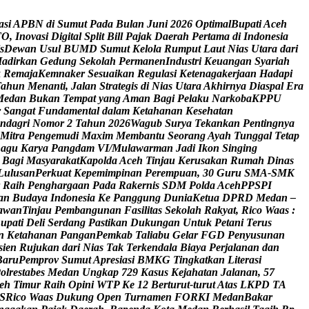
a
s
i
A
P
B
N
d
i
S
u
m
u
t
P
a
d
a
B
u
l
a
n
J
u
n
i
2
0
2
6
O
p
t
i
m
a
l
B
u
p
a
t
i
A
c
e
h
T
O
,
I
n
o
v
a
s
i
D
i
g
i
t
a
l
S
p
l
i
t
B
i
l
l
P
a
j
a
k
D
a
e
r
a
h
P
e
r
t
a
m
a
d
i
I
n
d
o
n
e
s
i
a
s
D
e
w
a
n
U
s
u
l
B
U
M
D
S
u
m
u
t
K
e
l
o
l
a
R
u
m
p
u
t
L
a
u
t
N
i
a
s
U
t
a
r
a
d
a
r
i
H
a
d
i
r
k
a
n
G
e
d
u
n
g
S
e
k
o
l
a
h
P
e
r
m
a
n
e
n
I
n
d
u
s
t
r
i
K
e
u
a
n
g
a
n
S
y
a
r
i
a
h
k
R
e
m
a
j
a
K
e
m
n
a
k
e
r
S
e
s
u
a
i
k
a
n
R
e
g
u
l
a
s
i
K
e
t
e
n
a
g
a
k
e
r
j
a
a
n
H
a
d
a
p
i
T
a
h
u
n
M
e
n
a
n
t
i
,
J
a
l
a
n
S
t
r
a
t
e
g
i
s
d
i
N
i
a
s
U
t
a
r
a
A
k
h
i
r
n
y
a
D
i
a
s
p
a
l
E
r
a
M
e
d
a
n
B
u
k
a
n
T
e
m
p
a
t
y
a
n
g
A
m
a
n
B
a
g
i
P
e
l
a
k
u
N
a
r
k
o
b
a
K
P
P
U
r
S
a
n
g
a
t
F
u
n
d
a
m
e
n
t
a
l
d
a
l
a
m
K
e
t
a
h
a
n
a
n
K
e
s
e
h
a
t
a
n
n
d
a
g
r
i
N
o
m
o
r
2
T
a
h
u
n
2
0
2
6
W
a
g
u
b
S
u
r
y
a
T
e
k
a
n
k
a
n
P
e
n
t
i
n
g
n
y
a
M
i
t
r
a
P
e
n
g
e
m
u
d
i
M
a
x
i
m
M
e
m
b
a
n
t
u
S
e
o
r
a
n
g
A
y
a
h
T
u
n
g
g
a
l
T
e
t
a
p
L
a
g
u
K
a
r
y
a
P
a
n
g
d
a
m
V
I
/
M
u
l
a
w
a
r
m
a
n
J
a
d
i
I
k
o
n
S
i
n
g
i
n
g
B
a
g
i
M
a
s
y
a
r
a
k
a
t
K
a
p
o
l
d
a
A
c
e
h
T
i
n
j
a
u
K
e
r
u
s
a
k
a
n
R
u
m
a
h
D
i
n
a
s
L
u
l
u
s
a
n
P
e
r
k
u
a
t
K
e
p
e
m
i
m
p
i
n
a
n
P
e
r
e
m
p
u
a
n
,
3
0
G
u
r
u
S
M
A
-
S
M
K
R
a
i
h
P
e
n
g
h
a
r
g
a
a
n
P
a
d
a
R
a
k
e
r
n
i
s
S
D
M
P
o
l
d
a
A
c
e
h
P
P
S
P
I
a
n
B
u
d
a
y
a
I
n
d
o
n
e
s
i
a
K
e
P
a
n
g
g
u
n
g
D
u
n
i
a
K
e
t
u
a
D
P
R
D
M
e
d
a
n
–
a
w
a
n
T
i
n
j
a
u
P
e
m
b
a
n
g
u
n
a
n
F
a
s
i
l
i
t
a
s
S
e
k
o
l
a
h
R
a
k
y
a
t
,
R
i
c
o
W
a
a
s
:
B
u
p
a
t
i
D
e
l
i
S
e
r
d
a
n
g
P
a
s
t
i
k
a
n
D
u
k
u
n
g
a
n
U
n
t
u
k
P
e
t
a
n
i
T
e
r
u
s
n
K
e
t
a
h
a
n
a
n
P
a
n
g
a
n
P
e
m
k
a
b
T
a
l
i
a
b
u
G
e
l
a
r
F
G
D
P
e
n
y
u
s
u
n
a
n
s
i
e
n
R
u
j
u
k
a
n
d
a
r
i
N
i
a
s
T
a
k
T
e
r
k
e
n
d
a
l
a
B
i
a
y
a
P
e
r
j
a
l
a
n
a
n
d
a
n
B
a
r
u
P
e
m
p
r
o
v
S
u
m
u
t
A
p
r
e
s
i
a
s
i
B
M
K
G
T
i
n
g
k
a
t
k
a
n
L
i
t
e
r
a
s
i
P
o
l
r
e
s
t
a
b
e
s
M
e
d
a
n
U
n
g
k
a
p
7
2
9
K
a
s
u
s
K
e
j
a
h
a
t
a
n
J
a
l
a
n
a
n
,
5
7
e
h
T
i
m
u
r
R
a
i
h
O
p
i
n
i
W
T
P
K
e
1
2
B
e
r
t
u
r
u
t
-
t
u
r
u
t
A
t
a
s
L
K
P
D
T
A
S
R
i
c
o
W
a
a
s
D
u
k
u
n
g
O
p
e
n
T
u
r
n
a
m
e
n
F
O
R
K
I
M
e
d
a
n
B
a
k
a
r