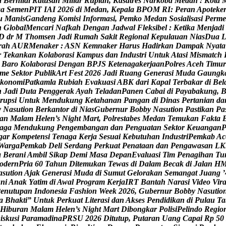
a
B
e
r
n
i
l
a
i
R
a
t
u
s
a
n
M
i
l
i
a
r
R
u
p
i
a
h
,
K
a
s
a
t
r
e
s
N
a
r
k
o
b
a
M
e
d
a
n
:
K
o
t
a
g
a
S
e
m
e
n
P
I
T
I
A
I
2
0
2
6
d
i
M
e
d
a
n
,
K
e
p
a
l
a
B
P
O
M
R
I
:
P
e
r
a
n
A
p
o
t
e
k
e
u
M
a
n
i
s
G
a
n
d
e
n
g
K
o
m
i
s
i
I
n
f
o
r
m
a
s
i
,
P
e
m
k
o
M
e
d
a
n
S
o
s
i
a
l
i
s
a
s
i
P
e
r
m
e
n
G
l
o
b
a
l
M
e
n
c
a
r
i
N
a
f
k
a
h
D
e
n
g
a
n
J
a
d
w
a
l
F
l
e
k
s
i
b
e
l
:
K
e
t
i
k
a
M
e
n
j
a
d
i
D
d
r
M
T
h
o
m
s
e
n
J
a
d
i
R
u
m
a
h
S
a
k
i
t
R
e
g
i
o
n
a
l
K
e
p
u
l
a
u
a
n
N
i
a
s
D
u
a
r
a
h
A
U
R
M
e
n
a
k
e
r
:
A
S
N
K
e
m
n
a
k
e
r
H
a
r
u
s
H
a
d
i
r
k
a
n
D
a
m
p
a
k
N
y
a
t
a
r
T
e
k
a
n
k
a
n
K
o
l
a
b
o
r
a
s
i
K
a
m
p
u
s
d
a
n
I
n
d
u
s
t
r
i
U
n
t
u
k
A
t
a
s
i
M
i
s
m
a
t
c
h
B
a
r
o
K
o
l
a
b
o
r
a
s
i
D
e
n
g
a
n
B
P
J
S
K
e
t
e
n
a
g
a
k
e
r
j
a
a
n
P
o
l
r
e
s
A
c
e
h
T
i
m
u
r
m
e
S
e
k
t
o
r
P
u
b
l
i
k
A
r
t
F
e
s
t
2
0
2
6
J
a
d
i
R
u
a
n
g
G
e
n
e
r
a
s
i
M
u
d
a
G
a
u
n
g
k
k
o
n
o
m
i
P
a
t
k
a
m
l
a
R
u
b
i
a
h
E
v
a
k
u
a
s
i
A
B
K
d
a
r
i
K
a
p
a
l
T
e
r
b
a
k
a
r
d
i
B
e
l
n
J
a
d
i
D
u
t
a
P
e
n
g
g
e
r
a
k
A
y
a
h
T
e
l
a
d
a
n
P
a
n
e
n
C
a
b
a
i
d
i
P
a
y
a
b
a
k
u
n
g
,
r
u
p
s
i
U
n
t
u
k
M
e
n
d
u
k
u
n
g
K
e
t
a
h
a
n
a
n
P
a
n
g
a
n
d
i
D
i
n
a
s
P
e
r
t
a
n
i
a
n
d
a
y
N
a
s
u
t
i
o
n
B
e
r
k
a
n
t
o
r
d
i
N
i
a
s
G
u
b
e
r
n
u
r
B
o
b
b
y
N
a
s
u
t
i
o
n
P
a
s
t
i
k
a
n
P
a
a
n
M
a
l
a
m
H
e
l
e
n
’
s
N
i
g
h
t
M
a
r
t
,
P
o
l
r
e
s
t
a
b
e
s
M
e
d
a
n
T
e
m
u
k
a
n
F
a
k
t
a
a
g
a
M
e
n
d
u
k
u
n
g
P
e
n
g
e
m
b
a
n
g
a
n
d
a
n
P
e
n
g
u
a
t
a
n
S
e
k
t
o
r
K
e
u
a
n
g
a
n
g
a
r
K
o
m
p
e
t
e
n
s
i
T
e
n
a
g
a
K
e
r
j
a
S
e
s
u
a
i
K
e
b
u
t
u
h
a
n
I
n
d
u
s
t
r
i
P
e
m
k
a
b
A
c
W
a
r
g
a
P
e
m
k
a
b
D
e
l
i
S
e
r
d
a
n
g
P
e
r
k
u
a
t
P
e
n
a
t
a
a
n
d
a
n
P
e
n
g
a
w
a
s
a
n
L
K
a
B
e
r
a
n
i
A
m
b
i
l
S
i
k
a
p
D
e
m
i
M
a
s
a
D
e
p
a
n
E
v
a
l
u
a
s
i
T
i
m
P
e
n
a
g
i
h
a
n
T
u
o
d
e
r
n
P
r
i
a
6
0
T
a
h
u
n
D
i
t
e
m
u
k
a
n
T
e
w
a
s
d
i
D
a
l
a
m
B
e
c
a
k
d
i
J
a
l
a
n
H
a
s
u
t
i
o
n
A
j
a
k
G
e
n
e
r
a
s
i
M
u
d
a
d
i
S
u
m
u
t
G
e
l
o
r
a
k
a
n
S
e
m
a
n
g
a
t
J
u
a
n
g
’
u
n
i
A
n
a
k
Y
a
t
i
m
d
i
A
w
a
l
P
r
o
g
r
a
m
K
e
r
j
a
I
R
T
B
a
n
t
a
h
N
a
r
a
s
i
V
i
d
e
o
V
i
r
P
e
n
u
t
u
p
a
n
I
n
d
o
n
e
s
i
a
F
a
s
h
i
o
n
W
e
e
k
2
0
2
6
,
G
u
b
e
r
n
u
r
B
o
b
b
y
N
a
s
u
t
i
o
a
B
h
a
k
t
i
”
U
n
t
u
k
P
e
r
k
u
a
t
L
i
t
e
r
a
s
i
d
a
n
A
k
s
e
s
P
e
n
d
i
d
i
k
a
n
d
i
P
u
l
a
u
T
a
H
i
b
u
r
a
n
M
a
l
a
m
H
e
l
e
n
’
s
N
i
g
h
t
M
a
r
t
D
i
b
o
n
g
k
a
r
P
o
l
i
s
i
P
e
l
i
n
d
o
R
e
g
i
o
D
i
s
k
u
s
i
P
a
r
a
m
a
d
i
n
a
P
R
S
U
2
0
2
6
D
i
t
u
t
u
p
,
P
u
t
a
r
a
n
U
a
n
g
C
a
p
a
i
R
p
5
0