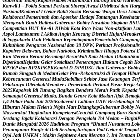
G
u
b
e
r
n
u
r
B
o
b
b
y
K
a
p
o
l
r
e
s
t
a
b
e
s
M
u
s
n
a
h
k
a
n
B
a
r
a
n
g
B
u
k
t
i
N
a
r
k
o
b
K
a
n
w
i
l
I
–
P
o
l
d
a
S
u
m
u
t
P
e
r
k
u
a
t
S
i
n
e
r
g
i
A
w
a
s
i
D
i
s
t
r
i
b
u
s
i
d
a
n
H
a
r
N
a
s
i
o
n
a
l
K
o
d
a
e
r
a
l
I
G
e
l
a
r
B
a
k
t
i
S
o
s
i
a
l
B
e
r
s
a
m
a
W
a
r
g
a
D
e
s
a
L
i
m
a
K
o
l
a
b
o
r
a
s
i
P
e
m
e
r
i
n
t
a
h
d
a
n
A
p
o
t
e
k
e
r
H
a
d
a
p
i
T
a
n
t
a
n
g
a
n
K
e
s
e
h
a
t
a
M
e
n
g
a
s
u
h
B
u
a
h
H
a
t
i
n
y
a
G
u
b
e
r
n
u
r
B
o
b
b
y
N
a
s
u
t
i
o
n
S
i
a
p
k
a
n
R
S
U
C
o
m
p
e
t
i
t
i
o
n
H
U
T
K
e
-
8
1
R
I
W
a
l
i
K
o
t
a
R
i
c
o
W
a
a
s
N
o
n
-
a
k
t
i
f
k
a
n
L
u
A
s
p
o
l
L
a
m
t
e
u
m
e
n
I
A
k
i
b
a
t
A
n
g
i
n
K
e
n
c
a
n
g
D
i
s
e
r
t
a
i
H
u
j
a
n
M
e
n
a
k
e
d
i
Y
o
g
y
a
k
a
r
t
a
I
k
u
t
i
P
e
l
a
t
i
h
a
n
K
e
p
e
m
i
m
p
i
n
a
n
P
e
m
e
r
i
n
t
a
h
G
a
m
p
o
n
g
K
u
k
u
h
k
a
n
P
e
n
g
u
r
u
s
N
a
s
i
o
n
a
l
d
a
n
3
8
D
P
W
,
P
e
r
k
u
a
t
P
r
o
f
e
s
i
o
n
a
l
i
s
K
a
p
o
l
r
e
s
B
e
l
a
w
a
n
,
B
a
h
a
s
N
a
r
k
o
b
a
,
K
r
i
m
i
n
a
l
i
t
a
s
H
i
n
g
g
a
P
o
t
e
n
s
i
E
K
i
n
i
M
e
r
e
k
a
B
e
r
a
n
i
B
e
r
m
i
m
p
i
B
e
s
a
r
W
a
l
i
K
o
t
a
M
e
d
a
n
D
i
k
u
k
u
h
k
a
D
i
p
e
r
k
u
a
t
K
e
j
a
t
i
s
u
G
e
l
a
r
S
o
s
i
a
l
i
s
a
s
i
P
e
n
e
r
a
n
g
a
n
H
u
k
u
m
C
e
g
a
h
K
o
R
P
3
K
P
d
a
n
R
P
2
K
P
K
P
K
K
o
m
i
s
i
D
D
P
R
D
S
U
I
k
u
t
G
u
b
e
r
n
u
r
B
o
b
b
R
u
m
a
h
S
i
n
g
g
a
h
d
i
M
e
d
a
n
G
e
l
a
r
P
r
a
-
R
e
k
o
n
t
r
u
k
s
i
d
i
T
e
m
p
a
t
H
i
b
u
r
K
e
b
e
n
c
a
n
a
a
n
G
e
n
e
r
a
s
i
M
u
d
a
S
t
a
b
i
l
i
t
a
s
S
e
k
t
o
r
J
a
s
a
K
e
u
a
n
g
a
n
T
e
r
j
P
e
l
a
k
u
n
y
a
D
i
t
e
m
b
a
k
M
e
n
a
k
e
r
:
P
e
m
e
r
i
n
t
a
h
P
e
r
k
u
a
t
P
a
s
a
r
K
e
r
j
a
A
2
0
2
5
K
a
p
o
l
s
e
k
I
d
i
T
u
n
o
n
g
B
a
g
i
k
a
n
B
e
n
d
e
r
a
M
e
r
a
h
P
u
t
i
h
K
e
p
a
d
a
S
e
m
a
n
g
a
t
G
e
n
e
r
a
s
i
M
u
d
a
,
B
u
n
d
a
G
e
n
r
e
K
o
t
a
M
e
d
a
n
A
j
a
k
R
e
m
a
j
1
,
4
M
i
l
i
a
r
P
a
d
a
J
u
l
i
2
0
2
6
K
o
d
a
e
r
a
l
I
L
a
t
i
h
a
n
U
A
W
B
e
r
t
e
k
n
o
l
o
g
i
M
H
i
b
u
r
a
n
M
a
l
a
m
H
e
l
e
n
’
s
N
i
g
h
t
M
a
r
t
D
i
t
a
n
g
k
a
p
G
u
b
e
r
n
u
r
B
o
b
b
y
N
M
a
s
y
a
r
a
k
a
t
T
i
n
g
k
a
t
k
a
n
K
o
m
p
e
t
e
n
s
i
G
e
u
c
h
i
k
G
a
m
p
o
n
g
B
a
r
o
S
a
n
t
S
e
r
d
a
n
g
J
a
j
a
k
i
K
o
l
a
b
o
r
a
s
i
D
e
n
g
a
n
P
e
n
g
e
l
o
l
a
T
o
l
M
e
d
a
n
–
B
i
n
j
a
i
D
u
n
i
a
M
e
n
g
a
b
d
i
2
0
2
6
H
a
d
i
r
k
a
n
P
r
o
g
r
a
m
“
B
h
u
m
i
N
u
s
a
n
t
a
r
a
L
o
k
P
e
n
a
n
g
a
n
a
n
B
a
n
j
i
r
d
i
D
e
l
i
S
e
r
d
a
n
g
J
a
r
i
n
g
a
n
P
o
d
G
e
t
a
r
d
i
T
e
m
p
a
t
O
j
o
l
J
a
d
i
U
M
K
M
:
M
a
k
i
n
S
e
j
a
h
t
e
r
a
A
t
a
u
M
e
r
a
n
a
?
,
I
n
i
T
e
m
u
a
n