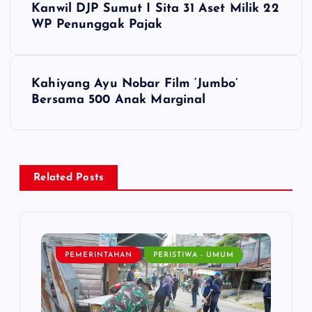
Kanwil DJP Sumut I Sita 31 Aset Milik 22
o
WP Penunggak Pajak
s
Kahiyang Ayu Nobar Film ‘Jumbo’
t
Bersama 500 Anak Marginal
n
a
Related Posts
v
i
PEMERINTAHAN
PERISTIWA - UMUM
g
a