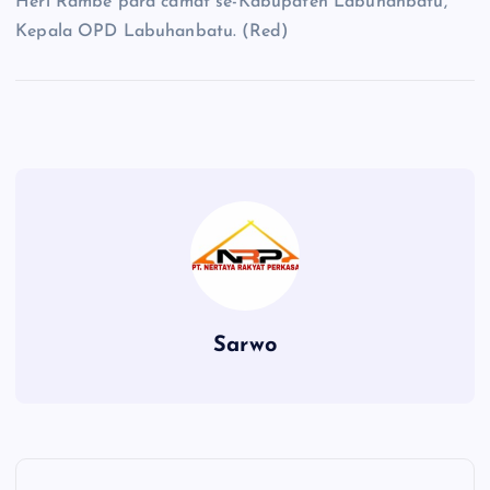
Heri Rambe para camat se-Kabupaten Labuhanbatu,
Kepala OPD Labuhanbatu. (Red)
Sarwo
P