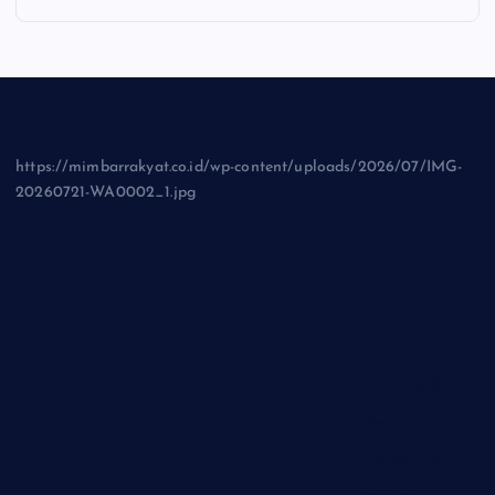
https://mimbarrakyat.co.id/wp-content/uploads/2026/07/IMG-
20260721-WA0002_1.jpg
Tentang Kami
Pedoman Siber
Privasi Policy