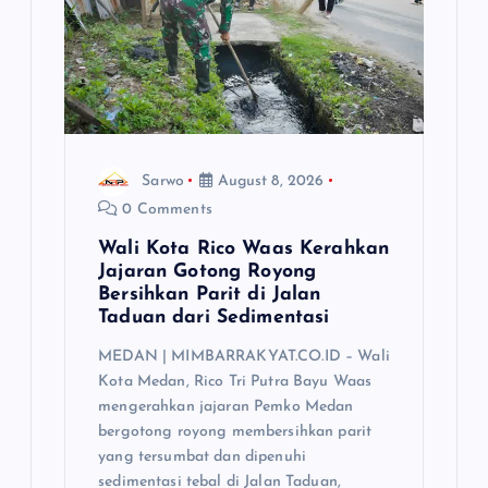
t
i
o
Sarwo
August 8, 2026
n
0 Comments
Wali Kota Rico Waas Kerahkan
Jajaran Gotong Royong
Bersihkan Parit di Jalan
Taduan dari Sedimentasi
MEDAN | MIMBARRAKYAT.CO.ID – Wali
Kota Medan, Rico Tri Putra Bayu Waas
mengerahkan jajaran Pemko Medan
bergotong royong membersihkan parit
yang tersumbat dan dipenuhi
sedimentasi tebal di Jalan Taduan,