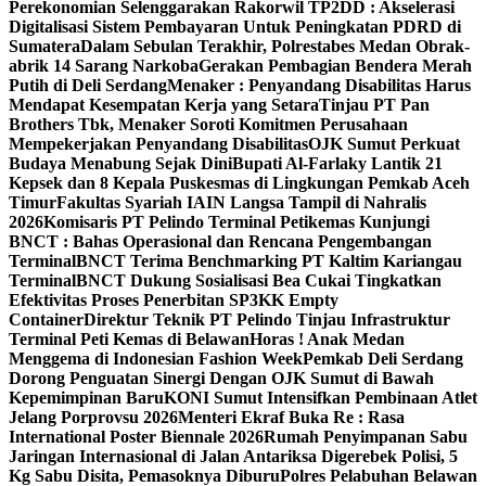
Perekonomian Selenggarakan Rakorwil TP2DD : Akselerasi
Digitalisasi Sistem Pembayaran Untuk Peningkatan PDRD di
Sumatera
Dalam Sebulan Terakhir, Polrestabes Medan Obrak-
abrik 14 Sarang Narkoba
Gerakan Pembagian Bendera Merah
Putih di Deli Serdang
Menaker : Penyandang Disabilitas Harus
Mendapat Kesempatan Kerja yang Setara
Tinjau PT Pan
Brothers Tbk, Menaker Soroti Komitmen Perusahaan
Mempekerjakan Penyandang Disabilitas
OJK Sumut Perkuat
Budaya Menabung Sejak Dini
Bupati Al-Farlaky Lantik 21
Kepsek dan 8 Kepala Puskesmas di Lingkungan Pemkab Aceh
Timur
Fakultas Syariah IAIN Langsa Tampil di Nahralis
2026
Komisaris PT Pelindo Terminal Petikemas Kunjungi
BNCT : Bahas Operasional dan Rencana Pengembangan
Terminal
BNCT Terima Benchmarking PT Kaltim Kariangau
Terminal
BNCT Dukung Sosialisasi Bea Cukai Tingkatkan
Efektivitas Proses Penerbitan SP3KK Empty
Container
Direktur Teknik PT Pelindo Tinjau Infrastruktur
Terminal Peti Kemas di Belawan
Horas ! Anak Medan
Menggema di Indonesian Fashion Week
Pemkab Deli Serdang
Dorong Penguatan Sinergi Dengan OJK Sumut di Bawah
Kepemimpinan Baru
KONI Sumut Intensifkan Pembinaan Atlet
Jelang Porprovsu 2026
Menteri Ekraf Buka Re : Rasa
International Poster Biennale 2026
Rumah Penyimpanan Sabu
Jaringan Internasional di Jalan Antariksa Digerebek Polisi, 5
Kg Sabu Disita, Pemasoknya Diburu
Polres Pelabuhan Belawan