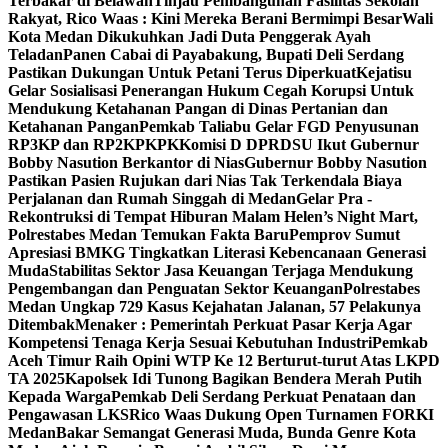
Terbakar di Belawan
Tinjau Pembangunan Fasilitas Sekolah
Rakyat, Rico Waas : Kini Mereka Berani Bermimpi Besar
Wali
Kota Medan Dikukuhkan Jadi Duta Penggerak Ayah
Teladan
Panen Cabai di Payabakung, Bupati Deli Serdang
Pastikan Dukungan Untuk Petani Terus Diperkuat
Kejatisu
Gelar Sosialisasi Penerangan Hukum Cegah Korupsi Untuk
Mendukung Ketahanan Pangan di Dinas Pertanian dan
Ketahanan Pangan
Pemkab Taliabu Gelar FGD Penyusunan
RP3KP dan RP2KPKPK
Komisi D DPRDSU Ikut Gubernur
Bobby Nasution Berkantor di Nias
Gubernur Bobby Nasution
Pastikan Pasien Rujukan dari Nias Tak Terkendala Biaya
Perjalanan dan Rumah Singgah di Medan
Gelar Pra -
Rekontruksi di Tempat Hiburan Malam Helen’s Night Mart,
Polrestabes Medan Temukan Fakta Baru
Pemprov Sumut
Apresiasi BMKG Tingkatkan Literasi Kebencanaan Generasi
Muda
Stabilitas Sektor Jasa Keuangan Terjaga Mendukung
Pengembangan dan Penguatan Sektor Keuangan
Polrestabes
Medan Ungkap 729 Kasus Kejahatan Jalanan, 57 Pelakunya
Ditembak
Menaker : Pemerintah Perkuat Pasar Kerja Agar
Kompetensi Tenaga Kerja Sesuai Kebutuhan Industri
Pemkab
Aceh Timur Raih Opini WTP Ke 12 Berturut-turut Atas LKPD
TA 2025
Kapolsek Idi Tunong Bagikan Bendera Merah Putih
Kepada Warga
Pemkab Deli Serdang Perkuat Penataan dan
Pengawasan LKS
Rico Waas Dukung Open Turnamen FORKI
Medan
Bakar Semangat Generasi Muda, Bunda Genre Kota