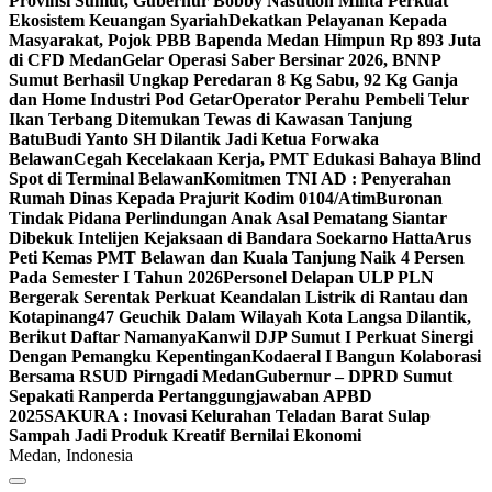
Provinsi Sumut, Gubernur Bobby Nasution Minta Perkuat
Ekosistem Keuangan Syariah
Dekatkan Pelayanan Kepada
Masyarakat, Pojok PBB Bapenda Medan Himpun Rp 893 Juta
di CFD Medan
Gelar Operasi Saber Bersinar 2026, BNNP
Sumut Berhasil Ungkap Peredaran 8 Kg Sabu, 92 Kg Ganja
dan Home Industri Pod Getar‎‎
Operator Perahu Pembeli Telur
Ikan Terbang Ditemukan Tewas di Kawasan Tanjung
Batu
Budi Yanto SH Dilantik Jadi Ketua Forwaka
Belawan
Cegah Kecelakaan Kerja, PMT Edukasi Bahaya Blind
Spot di Terminal Belawan
Komitmen TNI AD : Penyerahan
Rumah Dinas Kepada Prajurit Kodim 0104/Atim
Buronan
Tindak Pidana Perlindungan Anak Asal Pematang Siantar
Dibekuk Intelijen Kejaksaan di Bandara Soekarno Hatta
Arus
Peti Kemas PMT Belawan dan Kuala Tanjung Naik 4 Persen
Pada Semester I Tahun 2026
Personel Delapan ULP PLN
Bergerak Serentak Perkuat Keandalan Listrik di Rantau dan
Kotapinang
47 Geuchik Dalam Wilayah Kota Langsa Dilantik,
Berikut Daftar Namanya
Kanwil DJP Sumut I Perkuat Sinergi
Dengan Pemangku Kepentingan
Kodaeral I Bangun Kolaborasi
Bersama RSUD Pirngadi Medan
Gubernur – DPRD Sumut
Sepakati Ranperda Pertanggungjawaban APBD
2025
SAKURA : Inovasi Kelurahan Teladan Barat Sulap
Sampah Jadi Produk Kreatif Bernilai Ekonomi
Medan, Indonesia