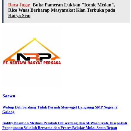
Baca Juga:
Buka Pameran Lukisan "Iconic Medan",
Rico Waas Berharap Masyarakat Kian Terbuka pada
Karya Seni
Sarwo
Post
Wabup Deli Serdang Tidak Pernah Menyegel Langsung SMP Negeri 2
Galang
navigation
Bobby Nasution Mediasi Pemkab Deliserdang dan Al-Washliyah, Disepakati
Penggunaan Sekolah Bersama dan Proses Belajar Mulai Senin Depan