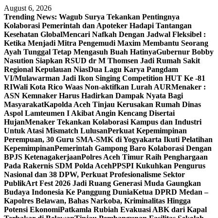
Skip
August 6, 2026
to
Trending News:
Wagub Surya Tekankan Pentingnya
content
Kolaborasi Pemerintah dan Apoteker Hadapi Tantangan
Kesehatan Global
Mencari Nafkah Dengan Jadwal Fleksibel :
Ketika Menjadi Mitra Pengemudi Maxim Membantu Seorang
Ayah Tunggal Tetap Mengasuh Buah Hatinya
Gubernur Bobby
Nasution Siapkan RSUD dr M Thomsen Jadi Rumah Sakit
Regional Kepulauan Nias
Dua Lagu Karya Pangdam
VI/Mulawarman Jadi Ikon Singing Competition HUT Ke -81
RI
Wali Kota Rico Waas Non-aktifkan Lurah AUR
Menaker :
ASN Kemnaker Harus Hadirkan Dampak Nyata Bagi
Masyarakat
Kapolda Aceh Tinjau Kerusakan Rumah Dinas
Aspol Lamteumen I Akibat Angin Kencang Disertai
Hujan
Menaker Tekankan Kolaborasi Kampus dan Industri
Untuk Atasi Mismatch Lulusan
Perkuat Kepemimpinan
Perempuan, 30 Guru SMA-SMK di Yogyakarta Ikuti Pelatihan
Kepemimpinan
Pemerintah Gampong Baro Kolaborasi Dengan
BPJS Ketenagakerjaan
Polres Aceh Timur Raih Penghargaan
Pada Rakernis SDM Polda Aceh
PPSPI Kukuhkan Pengurus
Nasional dan 38 DPW, Perkuat Profesionalisme Sektor
Publik
Art Fest 2026 Jadi Ruang Generasi Muda Gaungkan
Budaya Indonesia Ke Panggung Dunia
Ketua DPRD Medan –
Kapolres Belawan, Bahas Narkoba, Kriminalitas Hingga
Potensi Ekonomi
Patkamla Rubiah Evakuasi ABK dari Kapal