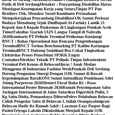
Putih di Deli Serdang
Menaker : Penyandang Disabilitas Harus
Mendapat Kesempatan Kerja yang Setara
Tinjau PT Pan
Brothers Tbk, Menaker Soroti Komitmen Perusahaan
Mempekerjakan Penyandang Disabilitas
OJK Sumut Perkuat
Budaya Menabung Sejak Dini
Bupati Al-Farlaky Lantik 21
Kepsek dan 8 Kepala Puskesmas di Lingkungan Pemkab Aceh
Timur
Fakultas Syariah IAIN Langsa Tampil di Nahralis
2026
Komisaris PT Pelindo Terminal Petikemas Kunjungi
BNCT : Bahas Operasional dan Rencana Pengembangan
Terminal
BNCT Terima Benchmarking PT Kaltim Kariangau
Terminal
BNCT Dukung Sosialisasi Bea Cukai Tingkatkan
Efektivitas Proses Penerbitan SP3KK Empty
Container
Direktur Teknik PT Pelindo Tinjau Infrastruktur
Terminal Peti Kemas di Belawan
Horas ! Anak Medan
Menggema di Indonesian Fashion Week
Pemkab Deli Serdang
Dorong Penguatan Sinergi Dengan OJK Sumut di Bawah
Kepemimpinan Baru
KONI Sumut Intensifkan Pembinaan Atlet
Jelang Porprovsu 2026
Menteri Ekraf Buka Re : Rasa
International Poster Biennale 2026
Rumah Penyimpanan Sabu
Jaringan Internasional di Jalan Antariksa Digerebek Polisi, 5
Kg Sabu Disita, Pemasoknya Diburu
Polres Pelabuhan Belawan
Ciduk Pengedar Sabu di Belawan I, Inilah Orangnya
Imigrasi
Belawan Hadir Ke Rumah Sakit : Layanan Eazy Paspor Bagi
Pasien
Triyoga Laksito Dikukuhkan Menjadi Kepala OJK