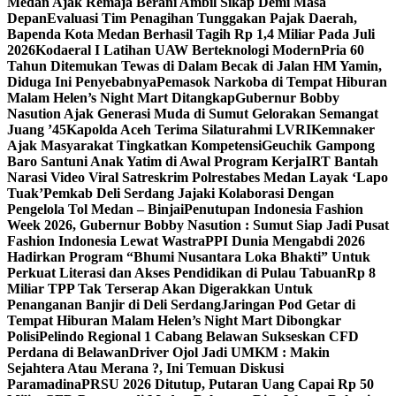
Medan Ajak Remaja Berani Ambil Sikap Demi Masa
Depan
Evaluasi Tim Penagihan Tunggakan Pajak Daerah,
Bapenda Kota Medan Berhasil Tagih Rp 1,4 Miliar Pada Juli
2026
Kodaeral I Latihan UAW Berteknologi Modern
Pria 60
Tahun Ditemukan Tewas di Dalam Becak di Jalan HM Yamin,
Diduga Ini Penyebabnya
Pemasok Narkoba di Tempat Hiburan
Malam Helen’s Night Mart Ditangkap
Gubernur Bobby
Nasution Ajak Generasi Muda di Sumut Gelorakan Semangat
Juang ’45
Kapolda Aceh Terima Silaturahmi LVRI
Kemnaker
Ajak Masyarakat Tingkatkan Kompetensi
Geuchik Gampong
Baro Santuni Anak Yatim di Awal Program Kerja
IRT Bantah
Narasi Video Viral Satreskrim Polrestabes Medan Layak ‘Lapo
Tuak’
Pemkab Deli Serdang Jajaki Kolaborasi Dengan
Pengelola Tol Medan – Binjai
Penutupan Indonesia Fashion
Week 2026, Gubernur Bobby Nasution : Sumut Siap Jadi Pusat
Fashion Indonesia Lewat Wastra
PPI Dunia Mengabdi 2026
Hadirkan Program “Bhumi Nusantara Loka Bhakti” Untuk
Perkuat Literasi dan Akses Pendidikan di Pulau Tabuan
Rp 8
Miliar TPP Tak Terserap Akan Digerakkan Untuk
Penanganan Banjir di Deli Serdang
Jaringan Pod Getar di
Tempat Hiburan Malam Helen’s Night Mart Dibongkar
Polisi
Pelindo Regional 1 Cabang Belawan Sukseskan CFD
Perdana di Belawan
Driver Ojol Jadi UMKM : Makin
Sejahtera Atau Merana ?, Ini Temuan Diskusi
Paramadina
PRSU 2026 Ditutup, Putaran Uang Capai Rp 50