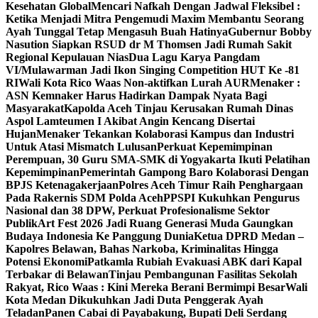
Kesehatan Global
Mencari Nafkah Dengan Jadwal Fleksibel :
Ketika Menjadi Mitra Pengemudi Maxim Membantu Seorang
Ayah Tunggal Tetap Mengasuh Buah Hatinya
Gubernur Bobby
Nasution Siapkan RSUD dr M Thomsen Jadi Rumah Sakit
Regional Kepulauan Nias
Dua Lagu Karya Pangdam
VI/Mulawarman Jadi Ikon Singing Competition HUT Ke -81
RI
Wali Kota Rico Waas Non-aktifkan Lurah AUR
Menaker :
ASN Kemnaker Harus Hadirkan Dampak Nyata Bagi
Masyarakat
Kapolda Aceh Tinjau Kerusakan Rumah Dinas
Aspol Lamteumen I Akibat Angin Kencang Disertai
Hujan
Menaker Tekankan Kolaborasi Kampus dan Industri
Untuk Atasi Mismatch Lulusan
Perkuat Kepemimpinan
Perempuan, 30 Guru SMA-SMK di Yogyakarta Ikuti Pelatihan
Kepemimpinan
Pemerintah Gampong Baro Kolaborasi Dengan
BPJS Ketenagakerjaan
Polres Aceh Timur Raih Penghargaan
Pada Rakernis SDM Polda Aceh
PPSPI Kukuhkan Pengurus
Nasional dan 38 DPW, Perkuat Profesionalisme Sektor
Publik
Art Fest 2026 Jadi Ruang Generasi Muda Gaungkan
Budaya Indonesia Ke Panggung Dunia
Ketua DPRD Medan –
Kapolres Belawan, Bahas Narkoba, Kriminalitas Hingga
Potensi Ekonomi
Patkamla Rubiah Evakuasi ABK dari Kapal
Terbakar di Belawan
Tinjau Pembangunan Fasilitas Sekolah
Rakyat, Rico Waas : Kini Mereka Berani Bermimpi Besar
Wali
Kota Medan Dikukuhkan Jadi Duta Penggerak Ayah
Teladan
Panen Cabai di Payabakung, Bupati Deli Serdang