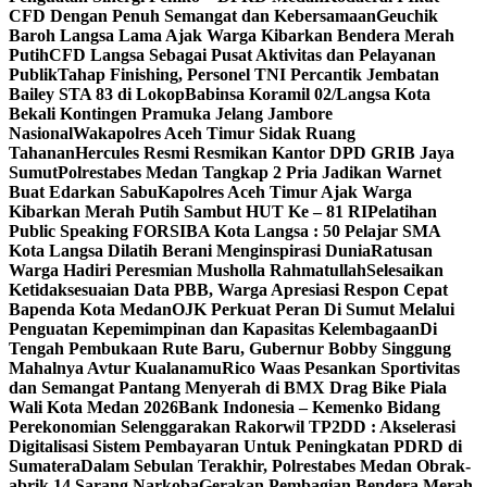
CFD Dengan Penuh Semangat dan Kebersamaan
Geuchik
Baroh Langsa Lama Ajak Warga Kibarkan Bendera Merah
Putih
CFD Langsa Sebagai Pusat Aktivitas dan Pelayanan
Publik
Tahap Finishing, Personel TNI Percantik Jembatan
Bailey STA 83 di Lokop
Babinsa Koramil 02/Langsa Kota
Bekali Kontingen Pramuka Jelang Jambore
Nasional
Wakapolres Aceh Timur Sidak Ruang
Tahanan
Hercules Resmi Resmikan Kantor DPD GRIB Jaya
Sumut
Polrestabes Medan Tangkap 2 Pria Jadikan Warnet
Buat Edarkan Sabu
Kapolres Aceh Timur Ajak Warga
Kibarkan Merah Putih Sambut HUT Ke – 81 RI
Pelatihan
Public Speaking FORSIBA Kota Langsa : 50 Pelajar SMA
Kota Langsa Dilatih Berani Menginspirasi Dunia
Ratusan
Warga Hadiri Peresmian Musholla Rahmatullah
Selesaikan
Ketidaksesuaian Data PBB, Warga Apresiasi Respon Cepat
Bapenda Kota Medan
OJK Perkuat Peran Di Sumut Melalui
Penguatan Kepemimpinan dan Kapasitas Kelembagaan
Di
Tengah Pembukaan Rute Baru, Gubernur Bobby Singgung
Mahalnya Avtur Kualanamu
Rico Waas Pesankan Sportivitas
dan Semangat Pantang Menyerah di BMX Drag Bike Piala
Wali Kota Medan 2026
Bank Indonesia – Kemenko Bidang
Perekonomian Selenggarakan Rakorwil TP2DD : Akselerasi
Digitalisasi Sistem Pembayaran Untuk Peningkatan PDRD di
Sumatera
Dalam Sebulan Terakhir, Polrestabes Medan Obrak-
abrik 14 Sarang Narkoba
Gerakan Pembagian Bendera Merah