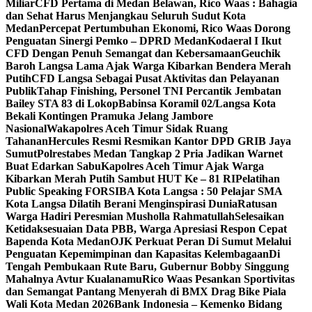
Miliar
CFD Pertama di Medan Belawan, Rico Waas : Bahagia
dan Sehat Harus Menjangkau Seluruh Sudut Kota
Medan
Percepat Pertumbuhan Ekonomi, Rico Waas Dorong
Penguatan Sinergi Pemko – DPRD Medan
Kodaeral I Ikut
CFD Dengan Penuh Semangat dan Kebersamaan
Geuchik
Baroh Langsa Lama Ajak Warga Kibarkan Bendera Merah
Putih
CFD Langsa Sebagai Pusat Aktivitas dan Pelayanan
Publik
Tahap Finishing, Personel TNI Percantik Jembatan
Bailey STA 83 di Lokop
Babinsa Koramil 02/Langsa Kota
Bekali Kontingen Pramuka Jelang Jambore
Nasional
Wakapolres Aceh Timur Sidak Ruang
Tahanan
Hercules Resmi Resmikan Kantor DPD GRIB Jaya
Sumut
Polrestabes Medan Tangkap 2 Pria Jadikan Warnet
Buat Edarkan Sabu
Kapolres Aceh Timur Ajak Warga
Kibarkan Merah Putih Sambut HUT Ke – 81 RI
Pelatihan
Public Speaking FORSIBA Kota Langsa : 50 Pelajar SMA
Kota Langsa Dilatih Berani Menginspirasi Dunia
Ratusan
Warga Hadiri Peresmian Musholla Rahmatullah
Selesaikan
Ketidaksesuaian Data PBB, Warga Apresiasi Respon Cepat
Bapenda Kota Medan
OJK Perkuat Peran Di Sumut Melalui
Penguatan Kepemimpinan dan Kapasitas Kelembagaan
Di
Tengah Pembukaan Rute Baru, Gubernur Bobby Singgung
Mahalnya Avtur Kualanamu
Rico Waas Pesankan Sportivitas
dan Semangat Pantang Menyerah di BMX Drag Bike Piala
Wali Kota Medan 2026
Bank Indonesia – Kemenko Bidang