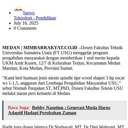
Sarwo
Teknologi - Pendidikan
July 16, 2025
0 Comments
MEDAN | MIMBARRAKYAT.CO.ID –
Dosen Fakultas Teknik
Universitas Sumatera Utara (FT USU) menggelar program
pengabdian masyarakat dengan memberikan 1 unit mesin kepada
UKM Amir Kusen, 12/7 di Kelurahan Terjun, Kecamatan Medan
Marelan, Kota Medan, Provinsi Sumut.
“Kami beri bantuan jenis mesin spindle tipe wood shaper 3 hp oscar
ws 1-1,5, anggaran dari Lembaga Pengabdian Masyarakat USU,”
sebut Nismah Panjaitan ST, MT,PhD, Dosen Fakultas Teknis USU
melalui siaran pers kemarin di Medan.
Baca Juga:
Bobby Nasution : Generasi Muda Harus
Adaptif Hadapi Perubahan Zaman
Hadir juga dosen lainnya Dr Nurhayati, MT, Dr Dini Wahyuni, MT