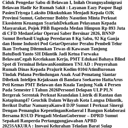
Ciduk Pengedar Sabu di Belawan I, Inilah Orangnya
Imigrasi
Belawan Hadir Ke Rumah Sakit : Layanan Eazy Paspor Bagi
Pasien
Triyoga Laksito Dikukuhkan Menjadi Kepala OJK
Provinsi Sumut, Gubernur Bobby Nasution Minta Perkuat
Ekosistem Keuangan Syariah
Dekatkan Pelayanan Kepada
Masyarakat, Pojok PBB Bapenda Medan Himpun Rp 893 Juta
di CFD Medan
Gelar Operasi Saber Bersinar 2026, BNNP
Sumut Berhasil Ungkap Peredaran 8 Kg Sabu, 92 Kg Ganja
dan Home Industri Pod Getar‎‎
Operator Perahu Pembeli Telur
Ikan Terbang Ditemukan Tewas di Kawasan Tanjung
Batu
Budi Yanto SH Dilantik Jadi Ketua Forwaka
Belawan
Cegah Kecelakaan Kerja, PMT Edukasi Bahaya Blind
Spot di Terminal Belawan
Komitmen TNI AD : Penyerahan
Rumah Dinas Kepada Prajurit Kodim 0104/Atim
Buronan
Tindak Pidana Perlindungan Anak Asal Pematang Siantar
Dibekuk Intelijen Kejaksaan di Bandara Soekarno Hatta
Arus
Peti Kemas PMT Belawan dan Kuala Tanjung Naik 4 Persen
Pada Semester I Tahun 2026
Personel Delapan ULP PLN
Bergerak Serentak Perkuat Keandalan Listrik di Rantau dan
Kotapinang
47 Geuchik Dalam Wilayah Kota Langsa Dilantik,
Berikut Daftar Namanya
Kanwil DJP Sumut I Perkuat Sinergi
Dengan Pemangku Kepentingan
Kodaeral I Bangun Kolaborasi
Bersama RSUD Pirngadi Medan
Gubernur – DPRD Sumut
Sepakati Ranperda Pertanggungjawaban APBD
2025
SAKURA : Inovasi Kelurahan Teladan Barat Sulap