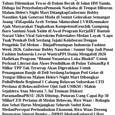
Tahun Ditemukan Tewas di Dalam Becak di Jalan HM Yamin,
Diduga Ini Penyebabnya
Pemasok Narkoba di Tempat Hiburan
Malam Helen’s Night Mart Ditangkap
Gubernur Bobby
Nasution Ajak Generasi Muda di Sumut Gelorakan Semangat
Juang ’45
Kapolda Aceh Terima Silaturahmi LVRI
Kemnaker
Ajak Masyarakat Tingkatkan Kompetensi
Geuchik Gampong
Baro Santuni Anak Yatim di Awal Program Kerja
IRT Bantah
Narasi Video Viral Satreskrim Polrestabes Medan Layak ‘Lapo
Tuak’
Pemkab Deli Serdang Jajaki Kolaborasi Dengan
Pengelola Tol Medan – Binjai
Penutupan Indonesia Fashion
Week 2026, Gubernur Bobby Nasution : Sumut Siap Jadi Pusat
Fashion Indonesia Lewat Wastra
PPI Dunia Mengabdi 2026
Hadirkan Program “Bhumi Nusantara Loka Bhakti” Untuk
Perkuat Literasi dan Akses Pendidikan di Pulau Tabuan
Rp 8
Miliar TPP Tak Terserap Akan Digerakkan Untuk
Penanganan Banjir di Deli Serdang
Jaringan Pod Getar di
Tempat Hiburan Malam Helen’s Night Mart Dibongkar
Polisi
Pelindo Regional 1 Cabang Belawan Sukseskan CFD
Perdana di Belawan
Driver Ojol Jadi UMKM : Makin
Sejahtera Atau Merana ?, Ini Temuan Diskusi
Paramadina
PRSU 2026 Ditutup, Putaran Uang Capai Rp 50
Miliar
CFD Pertama di Medan Belawan, Rico Waas : Bahagia
dan Sehat Harus Menjangkau Seluruh Sudut Kota
Medan
Percepat Pertumbuhan Ekonomi, Rico Waas Dorong
Penguatan Sinergi Pemko – DPRD Medan
Kodaeral I Ikut