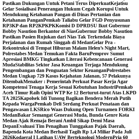
Pastikan Dukungan Untuk Petani Terus Diperkuat
Kejatisu
Gelar Sosialisasi Penerangan Hukum Cegah Korupsi Untuk
Mendukung Ketahanan Pangan di Dinas Pertanian dan
Ketahanan Pangan
Pemkab Taliabu Gelar FGD Penyusunan
RP3KP dan RP2KPKPK
Komisi D DPRDSU Ikut Gubernur
Bobby Nasution Berkantor di Nias
Gubernur Bobby Nasution
Pastikan Pasien Rujukan dari Nias Tak Terkendala Biaya
Perjalanan dan Rumah Singgah di Medan
Gelar Pra -
Rekontruksi di Tempat Hiburan Malam Helen’s Night Mart,
Polrestabes Medan Temukan Fakta Baru
Pemprov Sumut
Apresiasi BMKG Tingkatkan Literasi Kebencanaan Generasi
Muda
Stabilitas Sektor Jasa Keuangan Terjaga Mendukung
Pengembangan dan Penguatan Sektor Keuangan
Polrestabes
Medan Ungkap 729 Kasus Kejahatan Jalanan, 57 Pelakunya
Ditembak
Menaker : Pemerintah Perkuat Pasar Kerja Agar
Kompetensi Tenaga Kerja Sesuai Kebutuhan Industri
Pemkab
Aceh Timur Raih Opini WTP Ke 12 Berturut-turut Atas LKPD
TA 2025
Kapolsek Idi Tunong Bagikan Bendera Merah Putih
Kepada Warga
Pemkab Deli Serdang Perkuat Penataan dan
Pengawasan LKS
Rico Waas Dukung Open Turnamen FORKI
Medan
Bakar Semangat Generasi Muda, Bunda Genre Kota
Medan Ajak Remaja Berani Ambil Sikap Demi Masa
Depan
Evaluasi Tim Penagihan Tunggakan Pajak Daerah,
Bapenda Kota Medan Berhasil Tagih Rp 1,4 Miliar Pada Juli
2026
Kodaeral I Latihan UAW Berteknologi Modern
Pria 60