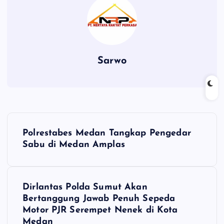
Sarwo
P
Polrestabes Medan Tangkap Pengedar
o
Sabu di Medan Amplas
s
Dirlantas Polda Sumut Akan
t
Bertanggung Jawab Penuh Sepeda
Motor PJR Serempet Nenek di Kota
n
Medan