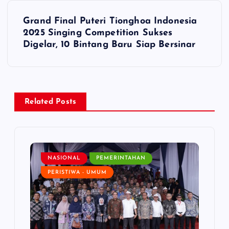
t
Grand Final Puteri Tionghoa Indonesia
2025 Singing Competition Sukses
n
Digelar, 10 Bintang Baru Siap Bersinar
a
v
Related Posts
i
g
NASIONAL
PEMERINTAHAN
a
PERISTIWA - UMUM
t
i