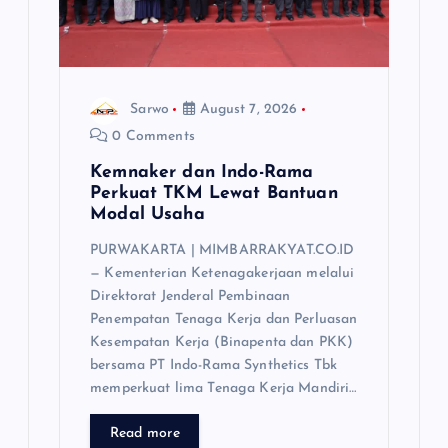
o
n
Sarwo
August 7, 2026
0 Comments
Kemnaker dan Indo-Rama
Perkuat TKM Lewat Bantuan
Modal Usaha
PURWAKARTA | MIMBARRAKYAT.CO.ID
— Kementerian Ketenagakerjaan melalui
Direktorat Jenderal Pembinaan
Penempatan Tenaga Kerja dan Perluasan
Kesempatan Kerja (Binapenta dan PKK)
bersama PT Indo-Rama Synthetics Tbk
memperkuat lima Tenaga Kerja Mandiri…
Read more