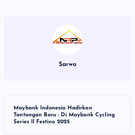
Sarwo
P
Maybank Indonesia Hadirkan
o
Tantangan Baru : Di Maybank Cycling
Series Il Festino 2025
s