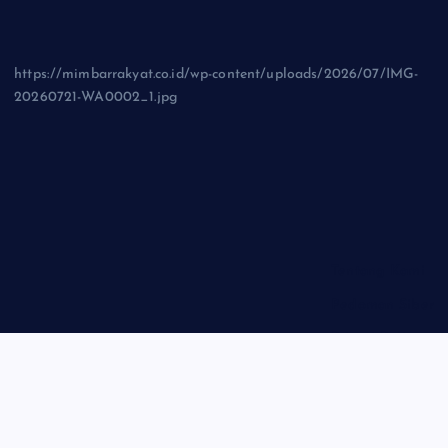
https://mimbarrakyat.co.id/wp-content/uploads/2026/07/IMG-
20260721-WA0002_1.jpg
Tentang Kami
Pedoman Siber
Privasi Policy
Disclaimer