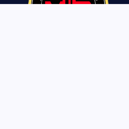
Tentang Kami
Pedoman Siber
Privasi Policy
Disclaimer
Copyright © 2026 mimbarrakyat.co.id | Powered by