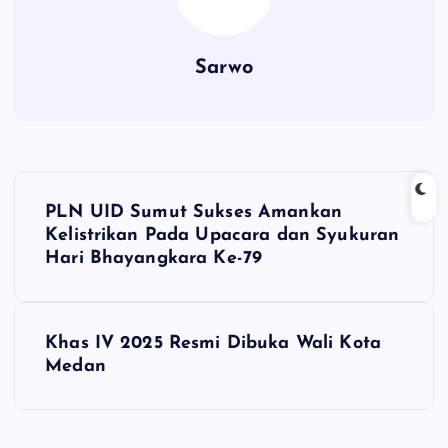
Sarwo
P
PLN UID Sumut Sukses Amankan
o
Kelistrikan Pada Upacara dan Syukuran
Hari Bhayangkara Ke-79
s
t
Khas IV 2025 Resmi Dibuka Wali Kota
Medan
n
a