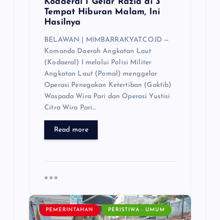
Kodaeral I Gelar Razia di 3
Tempat Hiburan Malam, Ini
Hasilnya
BELAWAN | MIMBARRAKYAT.CO.ID —
Komando Daerah Angkatan Laut
(Kodaeral) I melalui Polisi Militer
Angkatan Laut (Pomal) menggelar
Operasi Penegakan Ketertiban (Gaktib)
Waspada Wira Pari dan Operasi Yustisi
Citra Wira Pari…
Read more
PEMERINTAHAN
PERISTIWA - UMUM