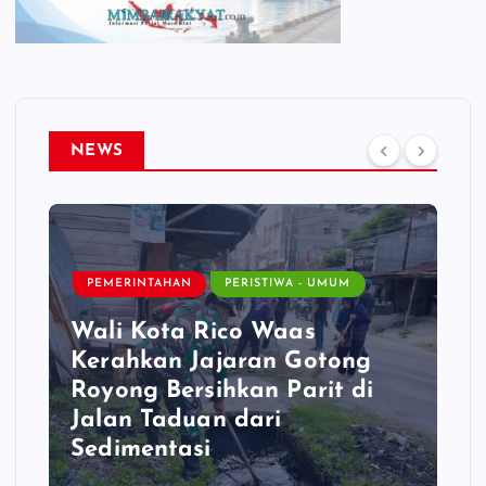
NEWS
DAERAH
PEMERINTAHAN
PERISTIWA - UMUM
PERISTIWA
ali Kota Rico Waas
erahkan Jajaran Gotong
Gubern
oyong Bersihkan Parit di
Minta K
alan Taduan dari
Kepulau
edimentasi
Usulan