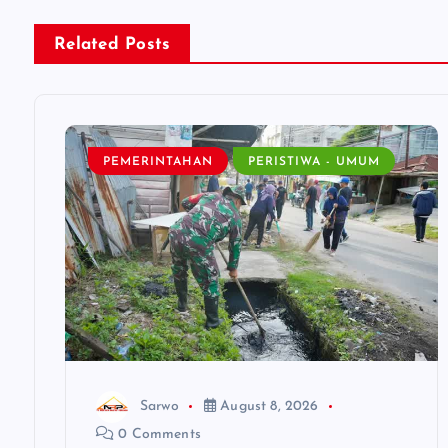
n
Related Posts
a
v
PEMERINTAHAN
PERISTIWA - UMUM
i
g
a
t
i
Sarwo
August 8, 2026
0 Comments