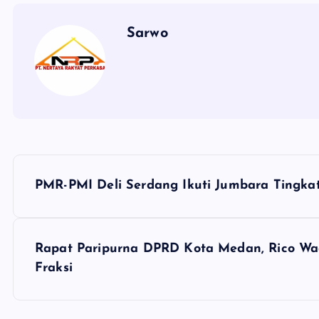
Sarwo
P
PMR-PMI Deli Serdang Ikuti Jumbara Tingkat 
o
s
Rapat Paripurna DPRD Kota Medan, Rico W
Fraksi
t