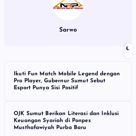
Sarwo
P
Ikuti Fun Match Mobile Legend dengan
o
Pro Player, Gubernur Sumut Sebut
Esport Punya Sisi Positif
s
t
OJK Sumut Berikan Literasi dan Inklusi
Keuangan Syariah di Ponpes
n
Musthafawiyah Purba Baru