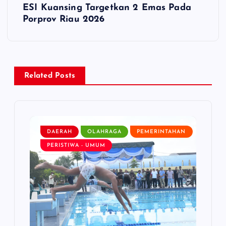
ESI Kuansing Targetkan 2 Emas Pada
t
Porprov Riau 2026
n
a
Related Posts
v
i
DAERAH
OLAHRAGA
PEMERINTAHAN
g
PERISTIWA - UMUM
a
t
i