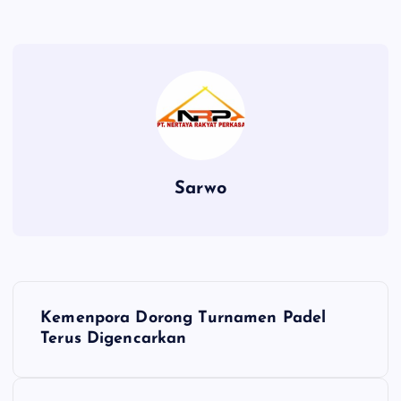
Sarwo
P
Kemenpora Dorong Turnamen Padel
o
Terus Digencarkan
s