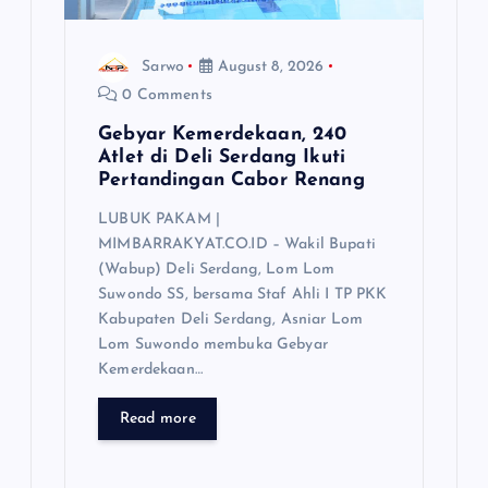
o
Sarwo
August 8, 2026
n
0 Comments
Gebyar Kemerdekaan, 240
Atlet di Deli Serdang Ikuti
Pertandingan Cabor Renang
LUBUK PAKAM |
MIMBARRAKYAT.CO.ID – Wakil Bupati
(Wabup) Deli Serdang, Lom Lom
Suwondo SS, bersama Staf Ahli I TP PKK
Kabupaten Deli Serdang, Asniar Lom
Lom Suwondo membuka Gebyar
Kemerdekaan…
Read more