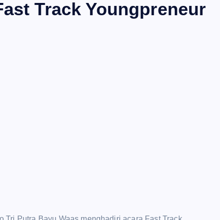
Fast Track Youngpreneur
o Tri Putra Bayu Waas menghadiri acara Fast Track