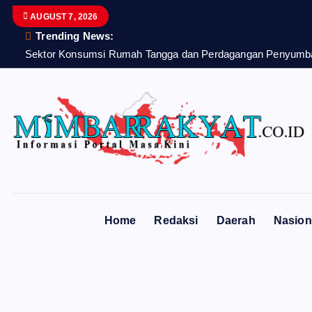
S
AUGUST 7, 2026
k
Trending News:
i
Sektor Konsumsi Rumah Tangga dan Perdagangan Penyumban
p
t
o
c
o
n
t
e
n
Home
Redaksi
Daerah
Nasion
t