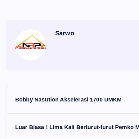
Sarwo
P
Bobby Nasution Akselerasi 1700 UMKM
o
s
Luar Biasa ! Lima Kali Berturut-turut Pemko