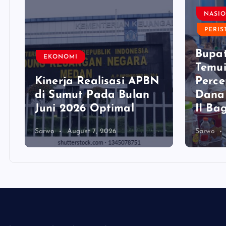
NASI
PERIS
Bupat
EKONOMI
Temui
Kinerja Realisasi APBN
Perce
i
di Sumut Pada Bulan
Dana
Juni 2026 Optimal‎‎
II Ba
Sarwo
August 7, 2026
Sarwo