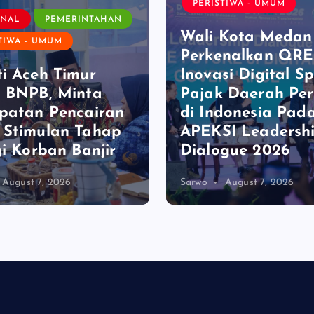
PERISTIWA - UMUM
ONAL
PEMERINTAHAN
Wali Kota Medan
TIWA - UMUM
Perkenalkan QRE
i Aceh Timur
Inovasi Digital Spl
 BNPB, Minta
Pajak Daerah Pe
patan Pencairan
di Indonesia Pad
 Stimulan Tahap
APEKSI Leadersh
gi Korban Banjir
Dialogue 2026
August 7, 2026
Sarwo
August 7, 2026