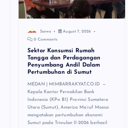
a
t
i
Sarwo
August 7, 2026
0 Comments
o
Sektor Konsumsi Rumah
Tangga dan Perdagangan
n
Penyumbang Andil Dalam
Pertumbuhan di Sumut ‎
MEDAN | MIMBARRAKYAT.CO.ID —
‎Kepala Kantor Perwakilan Bank
Indonesia (KPw BI) Provinsi Sumatera
Utara (Sumut), Ameriza Ma’ruf Moesa
mengatakan pertumbuhan ekonomi
Sumut pada Triwulan II-2026 berhasil