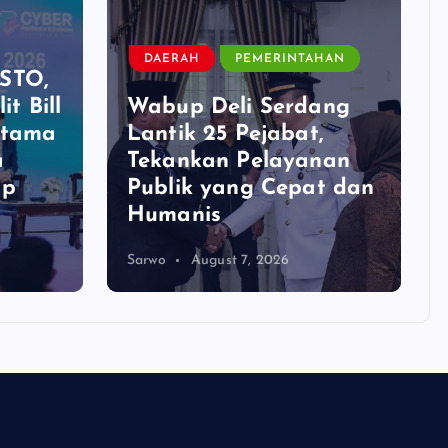
DAERAH
PEMERINTAHAN
STO,
it Bill
Wabup Deli Serdang
rtama
Lantik 25 Pejabat,
a
Tekankan Pelayanan
ip
Publik yang Cepat dan
Humanis
Sarwo
August 7, 2026