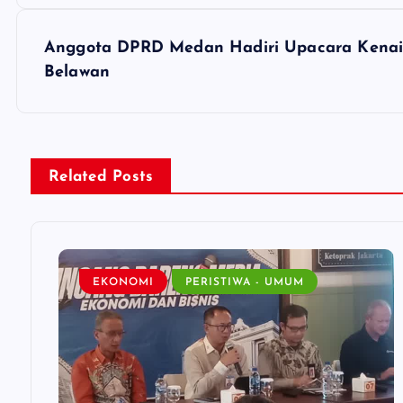
o
s
Anggota DPRD Medan Hadiri Upacara Kenaik
Belawan
t
n
Related Posts
a
v
EKONOMI
PERISTIWA - UMUM
i
g