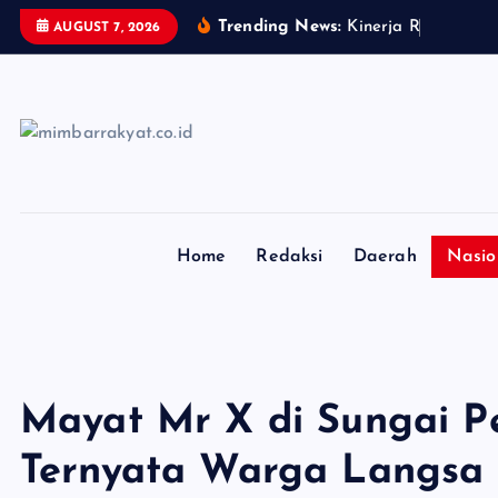
S
Trending News:
K
i
n
e
r
j
a
R
e
a
l
i
s
a
s
i
AUGUST 7, 2026
k
i
p
t
o
c
o
n
Home
Redaksi
Daerah
Nasio
t
e
n
t
Mayat Mr X di Sungai P
Ternyata Warga Langsa