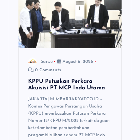
t
i
o
n
Sarwo
August 6, 2026
0 Comments
KPPU Putuskan Perkara
Akuisisi PT MCP Indo Utama
JAKARTA| MIMBARRAKYAT.CO.ID –
Komisi Pengawas Persaingan Usaha
(KPPU) membacakan Putusan Perkara
Nomor 15/KPPU-M/2025 terkait dugaan
keterlambatan pemberitahuan
pengambilalihan saham PT MCP Indo