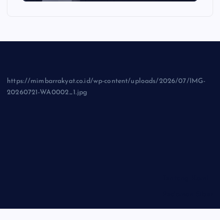
https://mimbarrakyat.co.id/wp-content/uploads/2026/07/IMG-
20260721-WA0002_1.jpg
Tentang Kami
Pedoman Siber
Privasi Policy