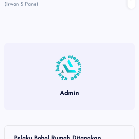
(Irwan S Pane)
Admin
P
Pelaku Bobol Rumah Ditangkap,