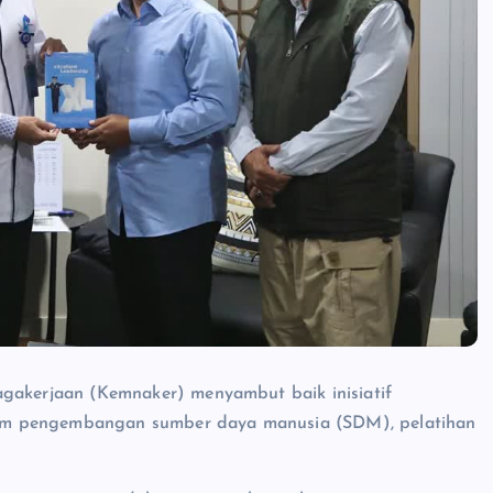
gakerjaan (Kemnaker) menyambut baik inisiatif
am pengembangan sumber daya manusia (SDM), pelatihan