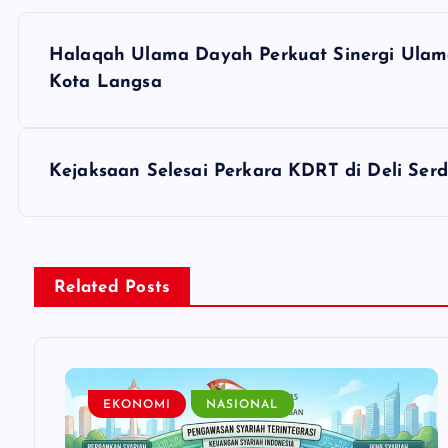
P
Halaqah Ulama Dayah Perkuat Sinergi Ula
o
Kota Langsa
s
Kejaksaan Selesai Perkara KDRT di Deli Serd
t
n
Related Posts
a
v
EKONOMI
NASIONAL
i