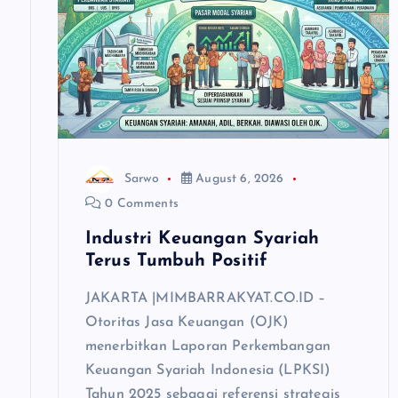
g
a
t
i
Sarwo
August 6, 2026
0 Comments
o
Industri Keuangan Syariah
Terus Tumbuh Positif
n
JAKARTA |MIMBARRAKYAT.CO.ID –
Otoritas Jasa Keuangan (OJK)
menerbitkan Laporan Perkembangan
Keuangan Syariah Indonesia (LPKSI)
Tahun 2025 sebagai referensi strategis